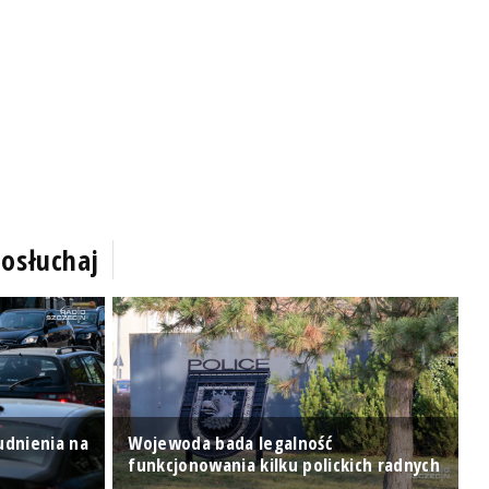
osłuchaj
rudnienia na
Wojewoda bada legalność
W
funkcjonowania kilku polickich radnych
o