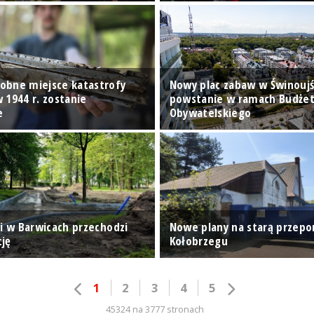
bne miejsce katastrofy
Nowy plac zabaw w Świnoujś
 1944 r. zostanie
powstanie w ramach Budże
e
Obywatelskiego
ki w Barwicach przechodzi
Nowe plany na starą przep
ję
Kołobrzegu
1
2
3
4
5
45324 na 3777 stronach