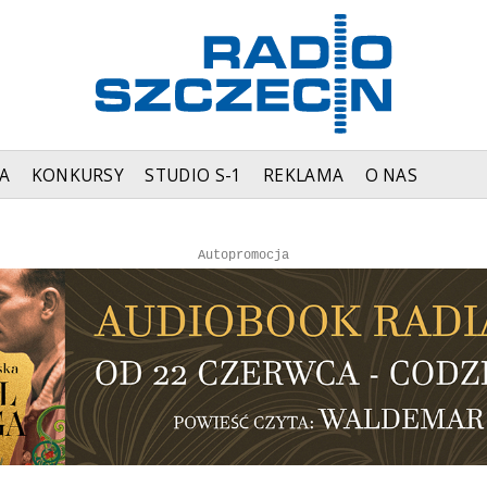
A
KONKURSY
STUDIO S-1
REKLAMA
O NAS
Autopromocja
Autopromocja
Reklama