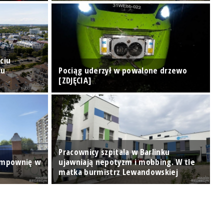
ciu
tu
Pociąg uderzył w powalone drzewo
P
[ZDJĘCIA]
s
Pracownicy szpitala w Barlinku
ompownię w
ujawniają nepotyzm i mobbing. W tle
R
matka burmistrz Lewandowskiej
p