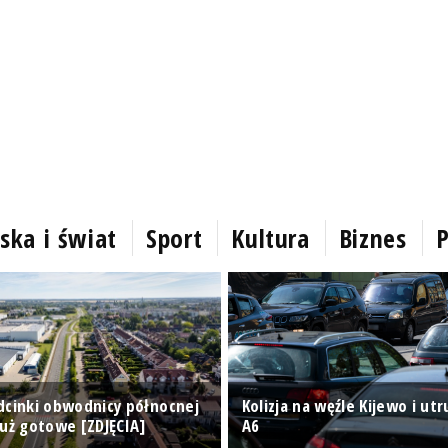
ska i świat
Sport
Kultura
Biznes
P
dcinki obwodnicy północnej
Kolizja na węźle Kijewo i ut
już gotowe [ZDJĘCIA]
A6