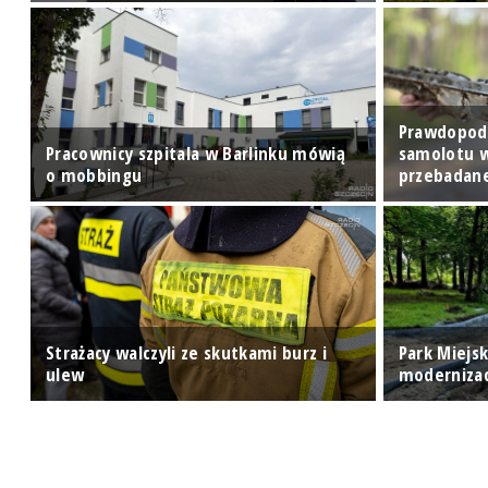
Prawdopodo
Pracownicy szpitala w Barlinku mówią
samolotu w
o mobbingu
przebadan
Strażacy walczyli ze skutkami burz i
Park Miejs
ulew
modernizac