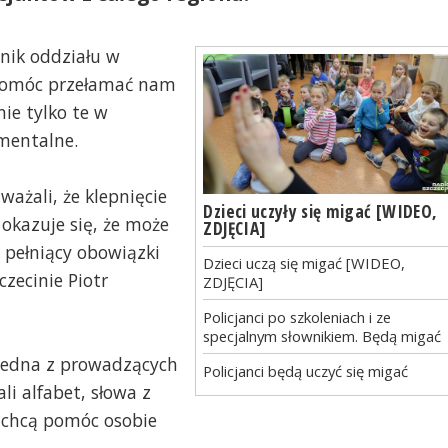
wnik oddziału w
ł pomóc przełamać nam
nie tylko te w
mentalne.
ważali, że klepnięcie
Dzieci uczyły się migać [WIDEO,
 okazuje się, że może
ZDJĘCIA]
i pełniący obowiązki
Dzieci uczą się migać [WIDEO,
zecinie Piotr
ZDJĘCIA]
Policjanci po szkoleniach i ze
specjalnym słownikiem. Będą migać
 jedna z prowadzących
Policjanci będą uczyć się migać
i alfabet, słowa z
i chcą pomóc osobie