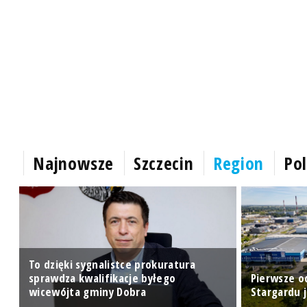
Najnowsze
Szczecin
Region
Pol
To dzięki sygnalistce prokuratura
ę
sprawdza kwalifikacje byłego
Pierwsze o
wicewójta gminy Dobra
Stargardu 