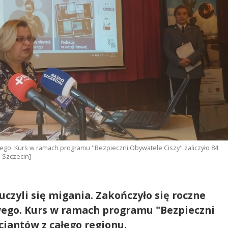
ego. Kurs w ramach programu "Bezpieczni Obywatele Ciszy" zaliczyło 84
o Szczecin]
czyli się migania. Zakończyło się roczne
wego. Kurs w ramach programu "Bezpieczni
icjantów z całego regionu.