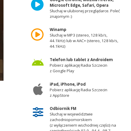
Microsoft Edge, Safari, Opera
Słuchaj w ulubionej przeglądarce. Poleć
znajomym :)
Winamp
Słuchaj w MP3 (stereo, 128 kb/s,
44.1kHz) lub w AAC+ (stereo, 128 kb/s,
44.1kHz)
Telefon lub tablet z Androidem
Pobierz aplikację Radia Szczecin
z Google Play
iPad, iPhone, iPod
Pobierz aplikację Radia Szczecin
z AppStore
Odbiornik FM
Słuchaj w województwie
zachodniopomorskiem
(z wyłączeniem wschodniej części) na
częstotliwościach 92,0 - 94,4 - 98,7 -