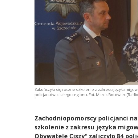
Zakończyło się roczne szkolenie z zakresu języka migow
policjantów z całego regionu. Fot. Marek Borowiec [Radi
Zachodniopomorscy policjanci nau
szkolenie z zakresu języka migo
Obywatele Ciszy" zaliczyło 84 pol