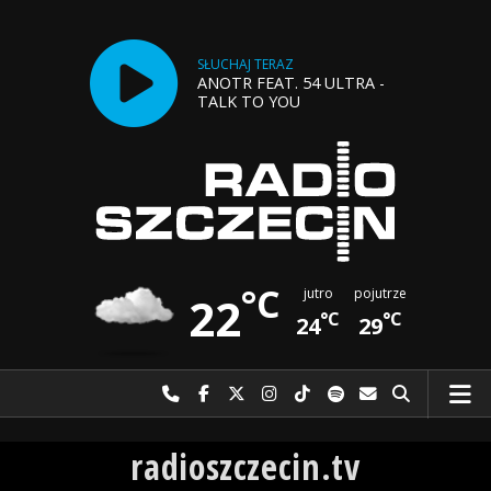
SŁUCHAJ TERAZ
ANOTR FEAT. 54 ULTRA -
TALK TO YOU
°C
jutro
pojutrze
22
°C
°C
24
29
Najlepiej po prostu do nas zadzwoń
Odwiedź nas na Facebook-u
Odwiedź nas na X
Odwiedź nas na Instagram-ie
Odwiedź nas na TikTok-u
Szukaj nas na Spotify
Wyślij do nas w
Szukaj
Radio Szczecin
radioszczecin.tv