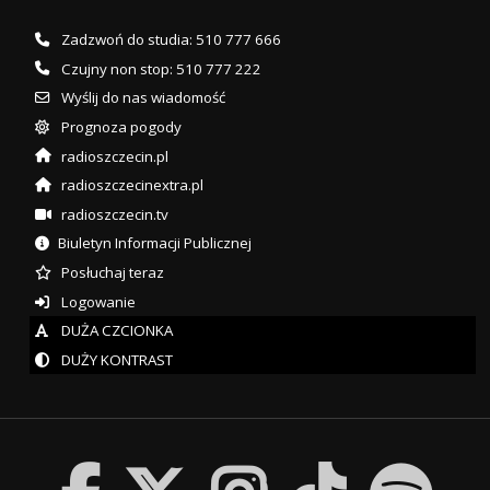
Zadzwoń do studia: 510 777 666
Czujny non stop: 510 777 222
Wyślij do nas wiadomość
Prognoza pogody
radioszczecin.pl
radioszczecinextra.pl
radioszczecin.tv
Biuletyn Informacji Publicznej
Posłuchaj teraz
Logowanie
DUŻA CZCIONKA
DUŻY KONTRAST