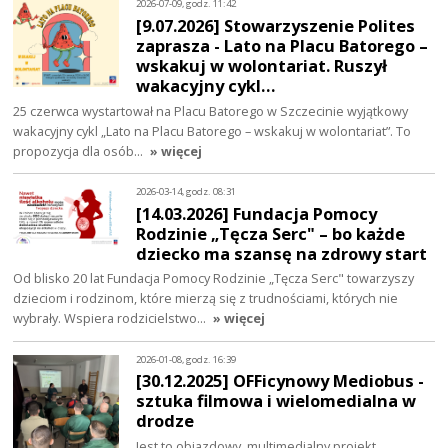
2026-07-09, godz. 11:42
[9.07.2026] Stowarzyszenie Polites
zaprasza - Lato na Placu Batorego –
wskakuj w wolontariat. Ruszył
wakacyjny cykl…
25 czerwca wystartował na Placu Batorego w Szczecinie wyjątkowy
wakacyjny cykl „Lato na Placu Batorego – wskakuj w wolontariat”. To
propozycja dla osób…
» więcej
2026-03-14, godz. 08:31
[14.03.2026] Fundacja Pomocy
Rodzinie „Tęcza Serc" – bo każde
dziecko ma szansę na zdrowy start
Od blisko 20 lat Fundacja Pomocy Rodzinie „Tęcza Serc" towarzyszy
dzieciom i rodzinom, które mierzą się z trudnościami, których nie
wybrały. Wspiera rodzicielstwo…
» więcej
2026-01-08, godz. 16:39
[30.12.2025] OFFicynowy Mediobus -
sztuka filmowa i wielomedialna w
drodze
Jest to objazdowy, multimedialny projekt