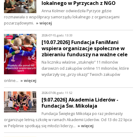
lokalnego w Pyrzycach z NGO
Anna Kolmer odwiedziła Pyrzyce gdzie
rozmawiała o współpracy samorządu lokalnego z organizacjami
pozarządowymi.
» więcej
2026-07-10, godz. 13:33
[10.07.2026] Fundacja FaniMani
wspiera organizacje społeczne w
zbieraniu funduszy na ważne cele
Na liczniku właśnie „stuknęło” 11 milionów
darowizn od zakupów online 11 milionów, które
wydarzyły się „przy okazji” Twoich zakupów
online…
» więcej
2026-07-09, godz. 11:52
[9.07.2026] Akademia Liderów -
Fundacja Św. Mikołaja
Fundacja Świętego Mikołaja po raz jedenasty
organizuje letnią szkołę w ramach Akademii Liderów. Od 13 do 22 lipca
w Pelplinie spotkają się młodzi liderzy…
» więcej