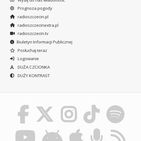
Prognoza pogody
radioszczecin.pl
radioszczecinextra.pl
radioszczecin.tv
Biuletyn Informacji Publicznej
Posłuchaj teraz
Logowanie
DUŻA CZCIONKA
DUŻY KONTRAST