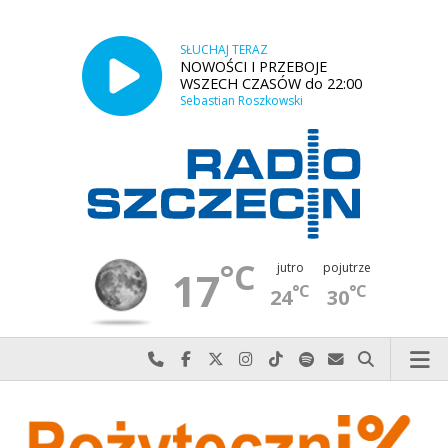
SŁUCHAJ TERAZ
NOWOŚCI I PRZEBOJE
WSZECH CZASÓW do 22:00
Sebastian Roszkowski
°C
jutro
pojutrze
17
°C
°C
24
30
Najlepiej po prostu do nas zadzwoń
Odwiedź nas na Facebook-u
Odwiedź nas na X
Odwiedź nas na Instagram-ie
Odwiedź nas na TikTok-u
Szukaj nas na Spotify
Wyślij do nas w
Szukaj