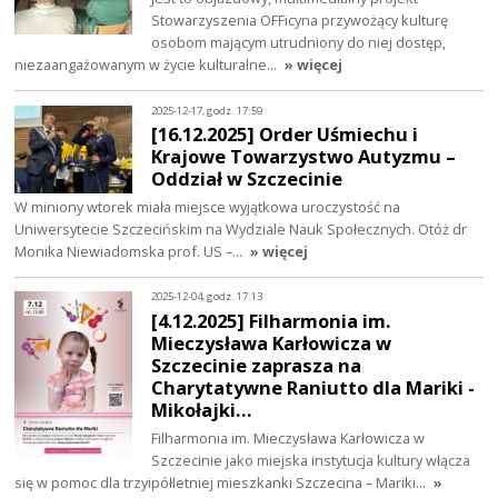
Stowarzyszenia OFFicyna przywożący kulturę
osobom mającym utrudniony do niej dostęp,
niezaangażowanym w życie kulturalne…
» więcej
2025-12-17, godz. 17:59
[16.12.2025] Order Uśmiechu i
Krajowe Towarzystwo Autyzmu –
Oddział w Szczecinie
W miniony wtorek miała miejsce wyjątkowa uroczystość na
Uniwersytecie Szczecińskim na Wydziale Nauk Społecznych. Otóż dr
Monika Niewiadomska prof. US –…
» więcej
2025-12-04, godz. 17:13
[4.12.2025] Filharmonia im.
Mieczysława Karłowicza w
Szczecinie zaprasza na
Charytatywne Raniutto dla Mariki -
Mikołajki…
Filharmonia im. Mieczysława Karłowicza w
Szczecinie jako miejska instytucja kultury włącza
się w pomoc dla trzyipółletniej mieszkanki Szczecina – Mariki…
»