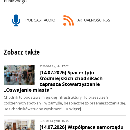
Publicznego.
PODCAST AUDIO
AKTUALNOŚCI RSS
Zobacz także
2026-07-14, godz. 17:02
[14.07.2026] Spacer (p)o
śródmiejskich chodnikach -
zaprasza Stowarzyszenie
„Oswajanie miasta”
Chodnik to podstawa miejskiej infrastruktury! To przestrzeń
codziennych spotkań i, w zamyśle, bezpiecznego przemieszczania się.
Bez chodników trudno wyobrazić…
» więcej
2026-07-14, godz. 16:45
[14.07.2026] Współpraca samorządu