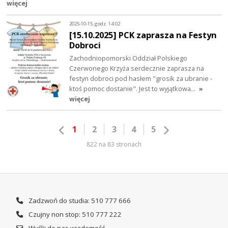
więcej
2025-10-15, godz. 14:02
[15.10.2025] PCK zaprasza na Festyn
Dobroci
Zachodniopomorski Oddział Polskiego
Czerwonego Krzyża serdecznie zaprasza na
festyn dobroci pod hasłem "grosik za ubranie -
ktoś pomoc dostanie". Jest to wyjątkowa…
»
więcej
1
2
3
4
5
822 na 83 stronach
Zadzwoń do studia: 510 777 666
Czujny non stop: 510 777 222
Wyślij do nas wiadomość