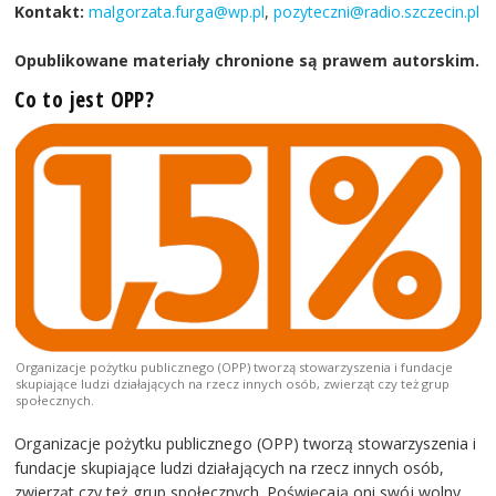
Kontakt:
malgorzata.furga@wp.pl
,
pozyteczni@radio.szczecin.pl
Opublikowane materiały chronione są prawem autorskim.
Co to jest OPP?
Organizacje pożytku publicznego (OPP) tworzą stowarzyszenia i fundacje
skupiające ludzi działających na rzecz innych osób, zwierząt czy też grup
społecznych.
Organizacje pożytku publicznego (OPP) tworzą stowarzyszenia i
fundacje skupiające ludzi działających na rzecz innych osób,
zwierząt czy też grup społecznych. Poświęcają oni swój wolny