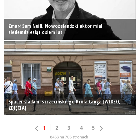
Zmarł Sam Neill. Nowozelandzki aktor miał
siedemdziesiąt osiem lat
Spacer śladami szczecińskiego Króla tanga [WIDEO,
ZDJĘCIA]
1
2
3
4
5
8488 na 708 stronach