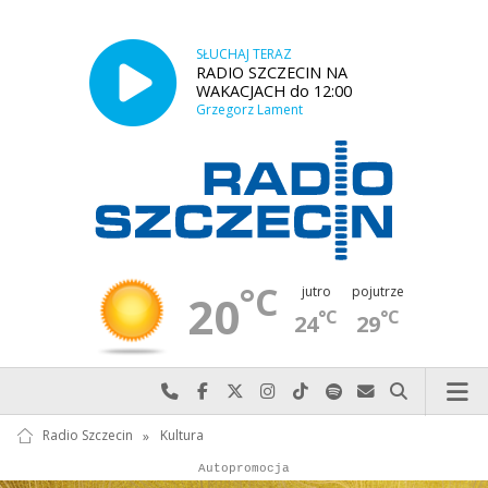
SŁUCHAJ TERAZ
RADIO SZCZECIN NA
WAKACJACH do 12:00
Grzegorz Lament
°C
jutro
pojutrze
20
°C
°C
24
29
Najlepiej po prostu do nas zadzwoń
Odwiedź nas na Facebook-u
Odwiedź nas na X
Odwiedź nas na Instagram-ie
Odwiedź nas na TikTok-u
Szukaj nas na Spotify
Wyślij do nas w
Szukaj
Radio Szczecin
»
Kultura
Autopromocja
Autopromocja
Reklama