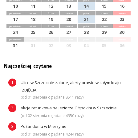
poniedziałek
wtorek
środa
czwartek
piątek
sobota
niedziela
10
11
12
13
14
15
16
poniedziałek
wtorek
środa
czwartek
piątek
sobota
niedziela
17
18
19
20
21
22
23
poniedziałek
wtorek
środa
czwartek
piątek
sobota
niedziela
24
25
26
27
28
29
30
poniedziałek
wtorek
środa
czwartek
piątek
sobota
niedziela
31
01
02
03
04
05
06
Najczęściej czytane
Ulice w Szczecinie zalane, alerty prawie w całym kraju
[ZDJĘCIA]
(od 01 sierpnia oglądane 8511 razy)
Akcja ratunkowa na jeziorze Głębokim w Szczecinie
(od 02 sierpnia oglądane 4950 razy)
Pożar domu w Mierzynie
(od 01 sierpnia oglądane 4244 razy)