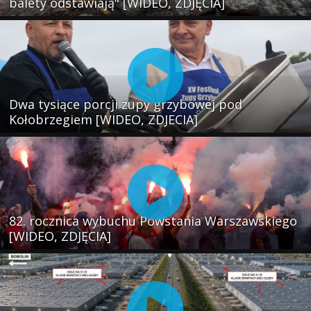
balety odstawiają" [WIDEO, ZDJĘCIA]
Dwa tysiące porcji zupy grzybowej pod
Kołobrzegiem [WIDEO, ZDJECIA]
82. rocznica wybuchu Powstania Warszawskiego
[WIDEO, ZDJĘCIA]