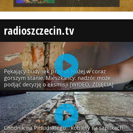
radioszczecin.tv
Pękający budynek przy ul. Hożej w coraz
gorszym stanie. Mieszkańcy: nadzór może
podjąć decyzję o eksmisji [WIDEO, ZDJĘCIA]
Chodnik na Piłsudskiego: "kobiety na szpilkach