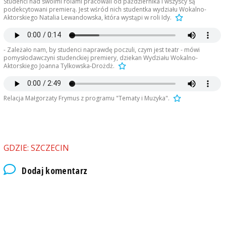
Studenci nad swoimi rolami pracowali od października i wszyscy są
podekcytowani premierą. Jest wśród nich studentka wydziału Wokalno-
Aktorskiego Natalia Lewandowska, która wystąpi w roli Idy.
- Zależało nam, by studenci naprawdę poczuli, czym jest teatr - mówi
pomysłodawczyni studenckiej premiery, dziekan Wydziału Wokalno-
Aktorskiego Joanna Tylkowska-Drożdż.
Relacja Małgorzaty Frymus z programu "Tematy i Muzyka".
GDZIE: SZCZECIN
Dodaj komentarz