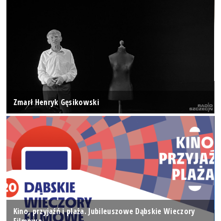
Zmarł Henryk Gęsikowski
Kino, przyjaźń i plaża. Jubileuszowe Dąbskie Wieczory