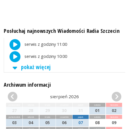
Posłuchaj najnowszych Wiadomości Radia Szczecin
serwis z godziny 11:00
serwis z godziny 10:00
pokaż więcej
Archiwum informacji
sierpień 2026
poniedziałek
wtorek
środa
czwartek
piątek
sobota
niedziela
27
28
29
30
31
01
02
poniedziałek
wtorek
środa
czwartek
piątek
sobota
niedziela
03
04
05
06
07
08
09