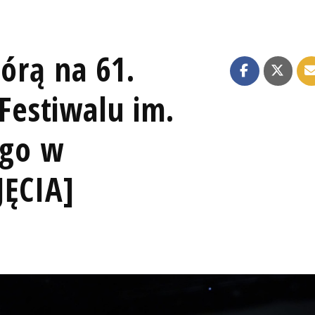
górą na 61.
estiwalu im.
ego w
JĘCIA]