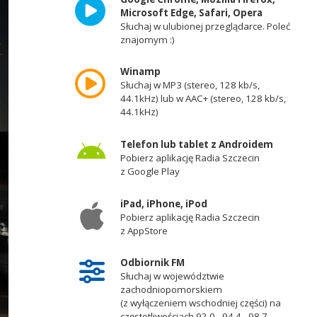
Microsoft Edge, Safari, Opera
Słuchaj w ulubionej przeglądarce. Poleć
znajomym :)
Winamp
Słuchaj w MP3 (stereo, 128 kb/s,
44.1kHz) lub w AAC+ (stereo, 128 kb/s,
44.1kHz)
Telefon lub tablet z Androidem
Pobierz aplikację Radia Szczecin
z Google Play
iPad, iPhone, iPod
Pobierz aplikację Radia Szczecin
z AppStore
Odbiornik FM
Słuchaj w województwie
zachodniopomorskiem
(z wyłączeniem wschodniej części) na
częstotliwościach 92,0 - 94,4 - 98,7 -