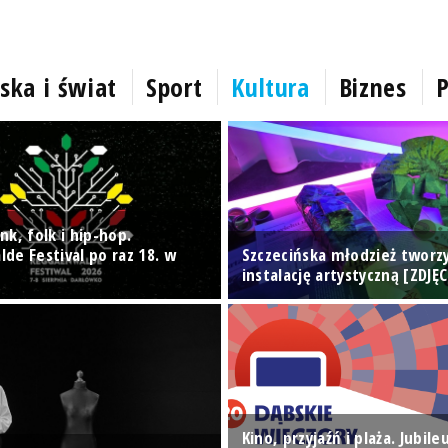
ska i świat
Sport
Kultura
Biznes
P
k, folk i hip-hop.
de Festival po raz 18. w
Szczecińska młodzież tworz
instalację artystyczną [ZDJĘC
Kino, przyjaźń i plaża. Jubil