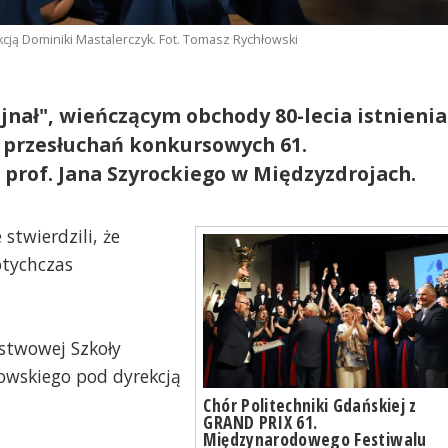
kcją Dominiki Mastalerczyk. Fot. Tomasz Rychłowski
nał", wieńczącym obchody 80-lecia istnienia
eń przesłuchań konkursowych 61.
prof. Jana Szyrockiego w Międzyzdrojach.
twierdzili, że
otychczas
ństwowej Szkoły
gowskiego pod dyrekcją
Chór Politechniki Gdańskiej z
GRAND PRIX 61.
Międzynarodowego Festiwalu