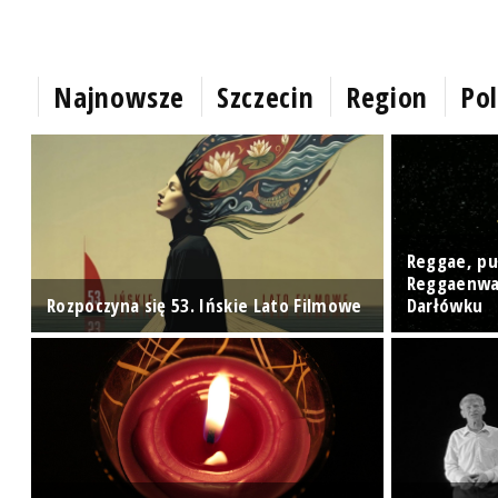
Najnowsze
Szczecin
Region
Pol
Reggae, pun
ze
Reggaenwal
Rozpoczyna się 53. Ińskie Lato Filmowe
Darłówku