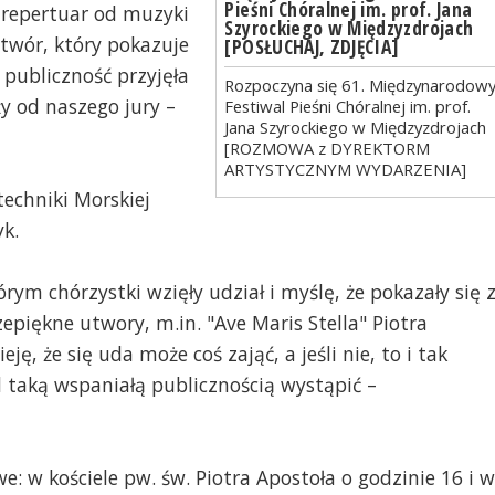
Pieśni Chóralnej im. prof. Jana
 repertuar od muzyki
Szyrockiego w Międzyzdrojach
utwór, który pokazuje
[POSŁUCHAJ, ZDJĘCIA]
 publiczność przyjęła
Rozpoczyna się 61. Międzynarodow
y od naszego jury –
Festiwal Pieśni Chóralnej im. prof.
Jana Szyrockiego w Międzyzdrojach
[ROZMOWA z DYREKTORM
ARTYSTYCZNYM WYDARZENIA]
echniki Morskiej
k.
rym chórzystki wzięły udział i myślę, że pokazały się 
epiękne utwory, m.in. "Ave Maris Stella" Piotra
ę, że się uda może coś zająć, a jeśli nie, to i tak
 taką wspaniałą publicznością wystąpić –
: w kościele pw. św. Piotra Apostoła o godzinie 16 i w