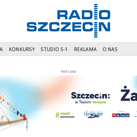
A
KONKURSY
STUDIO S-1
REKLAMA
O NAS
Autopromocja
Autopromocja
Reklama