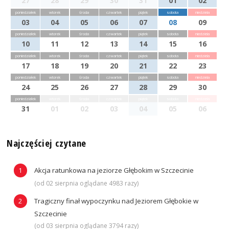
27
28
29
30
31
01
02
poniedziałek
wtorek
środa
czwartek
piątek
sobota
niedziela
03
04
05
06
07
08
09
poniedziałek
wtorek
środa
czwartek
piątek
sobota
niedziela
10
11
12
13
14
15
16
poniedziałek
wtorek
środa
czwartek
piątek
sobota
niedziela
17
18
19
20
21
22
23
poniedziałek
wtorek
środa
czwartek
piątek
sobota
niedziela
24
25
26
27
28
29
30
poniedziałek
wtorek
środa
czwartek
piątek
sobota
niedziela
31
01
02
03
04
05
06
Najczęściej czytane
Akcja ratunkowa na jeziorze Głębokim w Szczecinie
(od 02 sierpnia oglądane 4983 razy)
Tragiczny finał wypoczynku nad Jeziorem Głębokie w
Szczecinie
(od 03 sierpnia oglądane 3794 razy)