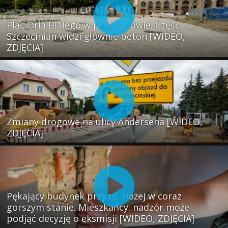
Plac Orła Białego w przebudowie. Część
Szczecinian widzi głównie beton [WIDEO,
ZDJĘCIA]
Zmiany drogowe na ulicy Andersena [WIDEO,
ZDJĘCIA]
Pękający budynek przy ul. Hożej w coraz
gorszym stanie. Mieszkańcy: nadzór może
podjąć decyzję o eksmisji [WIDEO, ZDJĘCIA]