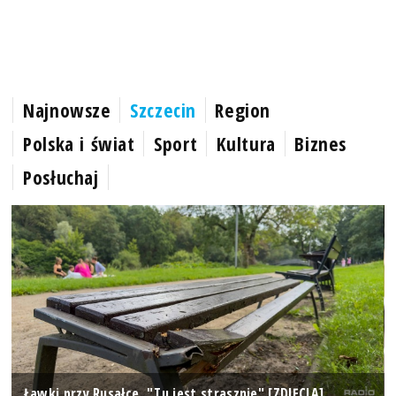
Najnowsze
Szczecin
Region
Polska i świat
Sport
Kultura
Biznes
Posłuchaj
Ławki przy Rusałce. "Tu jest strasznie" [ZDJĘCIA]