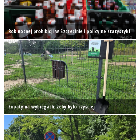
Rok nocnej prohibicji w Szczecinie i policyjne statystyki
Łopaty na wybiegach, żeby było czyściej