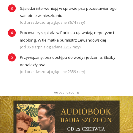
Sąsiedzi interweniują w sprawie psa pozostawionego
samotnie w mieszkaniu
(od przedwczoraj oglądane 3674 razy)
Pracownicy szpitala w Barlinku ujawniają nepotyzm i
mobbing. W tle matka burmistrz Lewandowskiej
(od 05 sierpnia oglądane 3252 razy)
Przywiązany, bez dostępu do wody i jedzenia. Służby
odnalazły psa
(od przedwczoraj oglądane 2359 razy)
Autopromocja