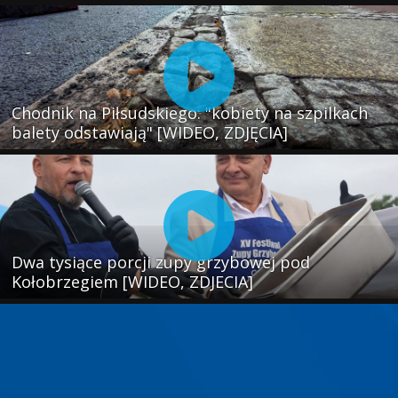
Chodnik na Piłsudskiego: "kobiety na szpilkach
balety odstawiają" [WIDEO, ZDJĘCIA]
Dwa tysiące porcji zupy grzybowej pod
Kołobrzegiem [WIDEO, ZDJECIA]