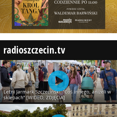
radioszczecin.tv
Letni Jarmark Szczeciński. "Coś innego, aniżeli w
sklepach" [WIDEO, ZDJĘCIA]