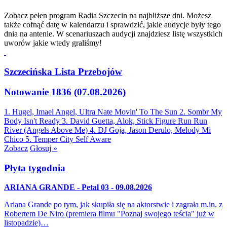
Zobacz pełen program Radia Szczecin na najbliższe dni. Możesz
także cofnąć datę w kalendarzu i sprawdzić, jakie audycje były tego
dnia na antenie. W scenariuszach audycji znajdziesz listę wszystkich
uworów jakie wtedy graliśmy!
Szczecińska Lista Przebojów
Notowanie 1836 (07.08.2026)
1. Hugel, Imael Angel, Ultra Nate
Movin' To The Sun
2. Sombr
My
Body Isn't Ready
3. David Guetta, Alok, Stick Figure
Run Run
River (Angels Above Me)
4. DJ Goja, Jason Derulo, Melody
Mi
Chico
5. Temper City
Self Aware
Zobacz
Głosuj »
Płyta tygodnia
ARIANA GRANDE - Petal 03 - 09.08.2026
Ariana Grande po tym, jak skupiła się na aktorstwie i zagrała m.in. z
Robertem De Niro (premiera filmu "Poznaj swojego teścia" już w
listopadzie)…