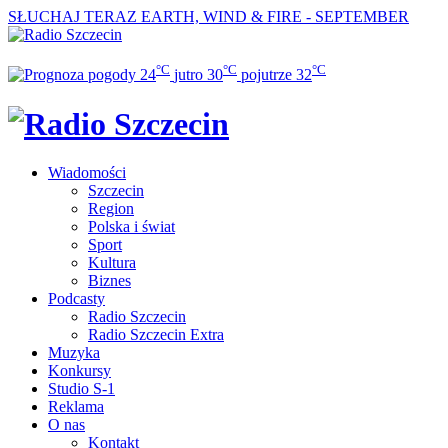
SŁUCHAJ TERAZ
EARTH, WIND & FIRE - SEPTEMBER
°C
°C
°C
24
jutro
30
pojutrze
32
Wiadomości
Szczecin
Region
Polska i świat
Sport
Kultura
Biznes
Podcasty
Radio Szczecin
Radio Szczecin Extra
Muzyka
Konkursy
Studio S-1
Reklama
O nas
Kontakt