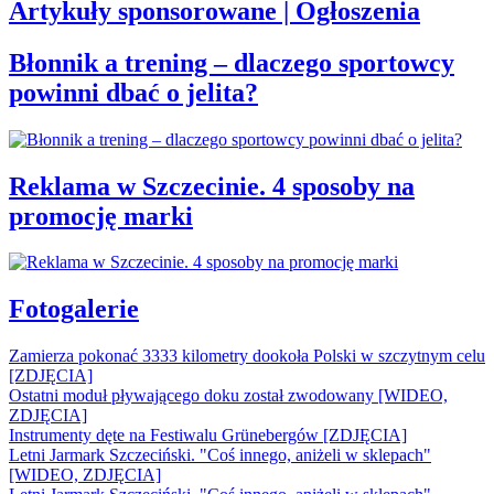
Artykuły sponsorowane | Ogłoszenia
Błonnik a trening – dlaczego sportowcy
powinni dbać o jelita?
Reklama w Szczecinie. 4 sposoby na
promocję marki
Fotogalerie
Zamierza pokonać 3333 kilometry dookoła Polski w szczytnym celu
[ZDJĘCIA]
Ostatni moduł pływającego doku został zwodowany [WIDEO,
ZDJĘCIA]
Instrumenty dęte na Festiwalu Grünebergów [ZDJĘCIA]
Letni Jarmark Szczeciński. "Coś innego, aniżeli w sklepach"
[WIDEO, ZDJĘCIA]