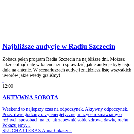
Najbliższe audycje w Radiu Szczecin
Zobacz pełen program Radia Szczecin na najbliższe dni. Możesz
także cofnąć datę w kalendarzu i sprawdzić, jakie audycje były tego
dnia na antenie. W scenariuszach audycji znajdziesz listę wszystkich
uworów jakie wtedy graliśmy!
12:00
AKTYWNA SOBOTA
Weekend to najlepszy czas na odpoczynek. Aktywny odpoczynek.
Przez dwie godziny przy energetycznej muzyce rozmawiamy o
różnych sposobach na to, jak zapewnić sobie zdrową dawkę ruchu.
Pokazujemy…
SŁUCHAJ TERAZ
Anna Łukaszek