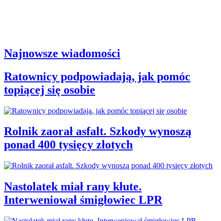
Najnowsze wiadomości
Ratownicy podpowiadają, jak pomóc
topiącej się osobie
Rolnik zaorał asfalt. Szkody wynoszą
ponad 400 tysięcy złotych
Nastolatek miał rany kłute.
Interweniował śmigłowiec LPR