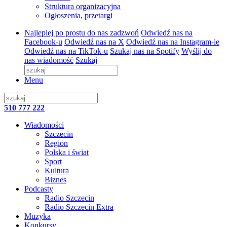
Struktura organizacyjna
Ogłoszenia, przetargi
Najlepiej po prostu do nas zadzwoń
Odwiedź nas na
Facebook-u
Odwiedź nas na X
Odwiedź nas na Instagram-ie
Odwiedź nas na TikTok-u
Szukaj nas na Spotify
Wyślij do
nas wiadomość
Szukaj
Menu
510 777 222
Wiadomości
Szczecin
Region
Polska i świat
Sport
Kultura
Biznes
Podcasty
Radio Szczecin
Radio Szczecin Extra
Muzyka
Konkursy