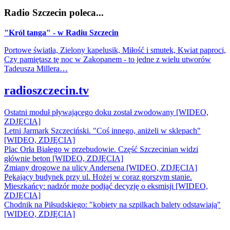
Radio Szczecin poleca...
"Król tanga" - w Radiu Szczecin
Portowe światła, Zielony kapelusik, Miłość i smutek, Kwiat paproci,
Czy pamiętasz tę noc w Zakopanem - to jedne z wielu utworów
Tadeusza Millera…
radioszczecin.tv
Ostatni moduł pływającego doku został zwodowany [WIDEO,
ZDJĘCIA]
Letni Jarmark Szczeciński. "Coś innego, aniżeli w sklepach"
[WIDEO, ZDJĘCIA]
Plac Orła Białego w przebudowie. Część Szczecinian widzi
głównie beton [WIDEO, ZDJĘCIA]
Zmiany drogowe na ulicy Andersena [WIDEO, ZDJĘCIA]
Pękający budynek przy ul. Hożej w coraz gorszym stanie.
Mieszkańcy: nadzór może podjąć decyzję o eksmisji [WIDEO,
ZDJĘCIA]
Chodnik na Piłsudskiego: "kobiety na szpilkach balety odstawiają"
[WIDEO, ZDJĘCIA]