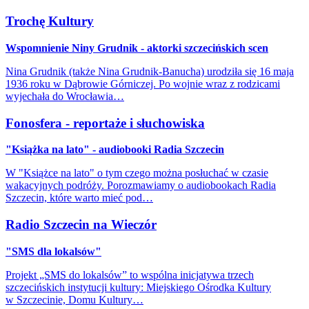
Trochę Kultury
Wspomnienie Niny Grudnik - aktorki szczecińskich scen
Nina Grudnik (także Nina Grudnik-Banucha) urodziła się 16 maja
1936 roku w Dąbrowie Górniczej. Po wojnie wraz z rodzicami
wyjechała do Wrocławia…
Fonosfera - reportaże i słuchowiska
"Książka na lato" - audiobooki Radia Szczecin
W "Książce na lato" o tym czego można posłuchać w czasie
wakacyjnych podróży. Porozmawiamy o audiobookach Radia
Szczecin, które warto mieć pod…
Radio Szczecin na Wieczór
"SMS dla lokalsów"
Projekt „SMS do lokalsów” to wspólna inicjatywa trzech
szczecińskich instytucji kultury: Miejskiego Ośrodka Kultury
w Szczecinie, Domu Kultury…