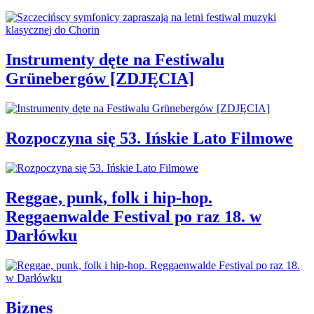
Instrumenty dęte na Festiwalu
Grünebergów [ZDJĘCIA]
Rozpoczyna się 53. Ińskie Lato Filmowe
Reggae, punk, folk i hip-hop.
Reggaenwalde Festival po raz 18. w
Darłówku
Biznes