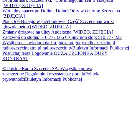
Letni Jarmark Szczeciński. "Coś innego, aniżeli w sklepach"
[WIDEO, ZDJĘCIA]
Wirtualny spacer po Dolinie Dolnej Odry w centrum Szczecina
[ZDJĘCIA]
Plac Orła Białego w przebudowie. Część Szczecinian widzi
głównie beton [WIDEO, ZDJĘCIA]
Zmiany drogowe na ulicy Andersena [WIDEO, ZDJĘCIA]
Zadzwoń do studia: 510 777 666
Czujny non stop: 510 777 222
Wyślij do nas wiadomość
Prognoza pogody
radioszczecin.pl
radioszczecinextra.pl
radioszczecin.tv
Biuletyn Informacji Publicznej
Posłuchaj teraz
Logowanie
DUŻA CZCIONKA
DUŻY
KONTRAST
© Polskie Radio Szczecin SA. Wszystkie prawa
zastrzeżone.
Regulamin korzystania z portalu
Polityka
prywatności
Biuletyn Informacji Publicznej