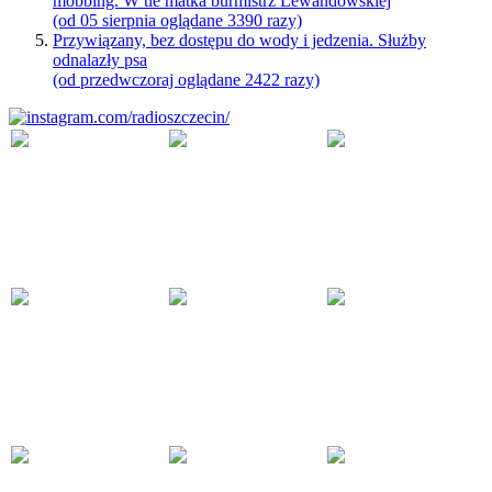
mobbing. W tle matka burmistrz Lewandowskiej
(od 05 sierpnia oglądane 3390 razy)
Przywiązany, bez dostępu do wody i jedzenia. Służby
odnalazły psa
(od przedwczoraj oglądane 2422 razy)