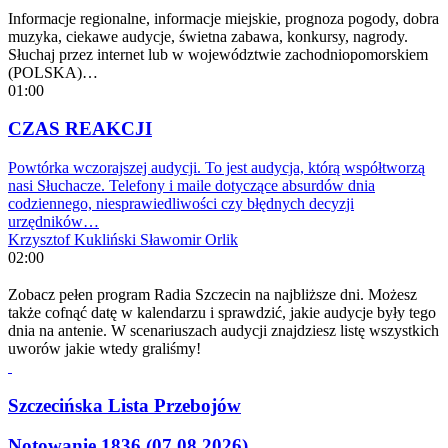
Informacje regionalne, informacje miejskie, prognoza pogody, dobra
muzyka, ciekawe audycje, świetna zabawa, konkursy, nagrody.
Słuchaj przez internet lub w województwie zachodniopomorskiem
(POLSKA)…
01:00
CZAS REAKCJI
Powtórka wczorajszej audycji. To jest audycja, którą współtworzą
nasi Słuchacze. Telefony i maile dotyczące absurdów dnia
codziennego, niesprawiedliwości czy błędnych decyzji
urzędników…
Krzysztof Kukliński
Sławomir Orlik
02:00
Zobacz pełen program Radia Szczecin na najbliższe dni. Możesz
także cofnąć datę w kalendarzu i sprawdzić, jakie audycje były tego
dnia na antenie. W scenariuszach audycji znajdziesz listę wszystkich
uworów jakie wtedy graliśmy!
Szczecińska Lista Przebojów
Notowanie 1836 (07.08.2026)