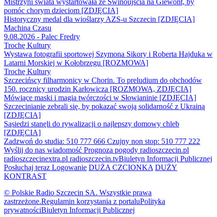
Mistrzyni świata wystartowała ze Świnoujścia na Giewont, by
pomóc chorym dzieciom [ZDJĘCIA]
Historyczny medal dla wioślarzy AZS-u Szczecin [ZDJĘCIA]
Machina Czasu
9.08.2026 - Palec Fredry
Trochę Kultury
Wystawa fotografii sportowej Szymona Sikory i Roberta Hajduka w
Latarni Morskiej w Kołobrzegu [ROZMOWA]
Trochę Kultury
Szczecińscy filharmonicy w Chorin. To preludium do obchodów
150. rocznicy urodzin Karłowicza [ROZMOWA, ZDJĘCIA]
Mówiące maski i magia twórczości w Słowianinie [ZDJĘCIA]
Szczecinianie zebrali się, by pokazać swoją solidarność z Ukrainą
[ZDJĘCIA]
Sąsiedzi stanęli do rywalizacji o najlepszy domowy chleb
[ZDJĘCIA]
Zadzwoń do studia: 510 777 666
Czujny non stop: 510 777 222
Wyślij do nas wiadomość
Prognoza pogody
radioszczecin.pl
radioszczecinextra.pl
radioszczecin.tv
Biuletyn Informacji Publicznej
Posłuchaj teraz
Logowanie
DUŻA CZCIONKA
DUŻY
KONTRAST
© Polskie Radio Szczecin SA. Wszystkie prawa
zastrzeżone.
Regulamin korzystania z portalu
Polityka
prywatności
Biuletyn Informacji Publicznej