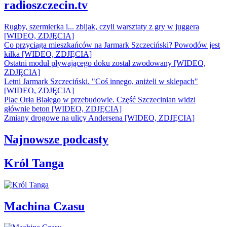
radioszczecin.tv
Rugby, szermierka i... zbijak, czyli warsztaty z gry w juggera
[WIDEO, ZDJĘCIA]
Co przyciąga mieszkańców na Jarmark Szczeciński? Powodów jest
kilka [WIDEO, ZDJĘCIA]
Ostatni moduł pływającego doku został zwodowany [WIDEO,
ZDJĘCIA]
Letni Jarmark Szczeciński. "Coś innego, aniżeli w sklepach"
[WIDEO, ZDJĘCIA]
Plac Orła Białego w przebudowie. Część Szczecinian widzi
głównie beton [WIDEO, ZDJĘCIA]
Zmiany drogowe na ulicy Andersena [WIDEO, ZDJĘCIA]
Najnowsze podcasty
Król Tanga
Machina Czasu