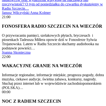
rzeczywistość? O tym od poniedziałku do czwartku dyskutujemy w
Radiu Szczecin…
Janusz Wilczyński
Anna Kolmer
21:00
FONOSFERA RADIO SZCZECIN NA WIECZÓR
O przywracaniu pamięci, szelakowych płytach, bryczesach i
piosenkach Tadeusza Millera opowie dziś w Fonosferze Sylwia
Trojanowska. Latem w Radiu Szczecin słuchamy audiobooka na
podstawie powieści…
Joanna Skonieczna
22:00
WAKACYJNE GRANIE NA WIECZÓR
Informacje regionalne, informacje miejskie, prognoza pogody, dobra
muzyka, ciekawe audycje, świetna zabawa, konkursy, nagrody.
Słuchaj przez internet lub w województwie zachodniopomorskiem
(POLSKA)…
00:00
NOC Z RADIEM SZCZECIN