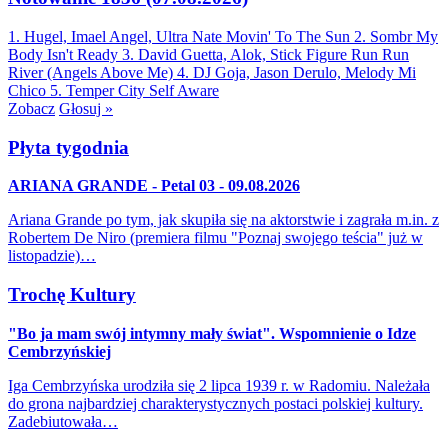
1. Hugel, Imael Angel, Ultra Nate
Movin' To The Sun
2. Sombr
My
Body Isn't Ready
3. David Guetta, Alok, Stick Figure
Run Run
River (Angels Above Me)
4. DJ Goja, Jason Derulo, Melody
Mi
Chico
5. Temper City
Self Aware
Zobacz
Głosuj »
Płyta tygodnia
ARIANA GRANDE - Petal 03 - 09.08.2026
Ariana Grande po tym, jak skupiła się na aktorstwie i zagrała m.in. z
Robertem De Niro (premiera filmu "Poznaj swojego teścia" już w
listopadzie)…
Trochę Kultury
"Bo ja mam swój intymny mały świat". Wspomnienie o Idze
Cembrzyńskiej
Iga Cembrzyńska urodziła się 2 lipca 1939 r. w Radomiu. Należała
do grona najbardziej charakterystycznych postaci polskiej kultury.
Zadebiutowała…