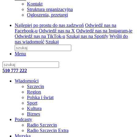
Kontakt
Struktura organizacyjna
Ogłoszenia, przetargi
Najlepiej po prostu do nas zadzwoń
Odwiedź nas na
Facebook-u
Odwiedź nas na X
Odwiedź nas na Instagram-ie
Odwiedź nas na TikTok-u
Szukaj nas na Spotify
Wyślij do
nas wiadomość
Szukaj
Menu
510 777 222
Wiadomości
Szczecin
Region
Polska i świat
Sport
Kultura
Biznes
Podcasty
Radio Szczecin
Radio Szczecin Extra
Muzyka