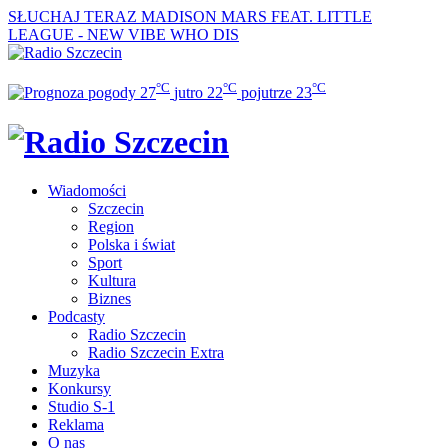
SŁUCHAJ TERAZ
MADISON MARS FEAT. LITTLE
LEAGUE - NEW VIBE WHO DIS
°C
°C
°C
27
jutro
22
pojutrze
23
Wiadomości
Szczecin
Region
Polska i świat
Sport
Kultura
Biznes
Podcasty
Radio Szczecin
Radio Szczecin Extra
Muzyka
Konkursy
Studio S-1
Reklama
O nas