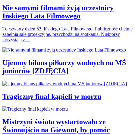
Nie samymi filmami żyją uczestnicy
Ińskiego Lata Filmowego
To czwarty dzień 53. Ińskiego Lata Filmowego. Publiczność chętnie
zapełnia sale projekcyjne, przychodzi na spotkania. Niektórzy
korzystają z…
Ujemny bilans piłkarzy wodnych na MŚ
juniorów [ZDJĘCIA]
Tragiczny finał kąpieli w morzu
Mistrzyni świata wystartowała ze
Świnoujścia na Giewont, by pomóc