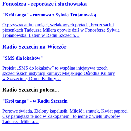
Fonosfera - reportaże i słuchowiska
"Król tanga" - rozmowa z Sylwią Trojanowską
O przywracaniu pamięci, szelakowych płytach, bryczesach i
piosenkach Tadeusza Millera opowie dziś w Fonosferze Sylwia
Trojanowska. Latem w Radiu Szczecin…
Radio Szczecin na Wieczór
"SMS dla lokalsów"
Projekt „SMS do lokalsów” to wspólna inicjatywa trzech
szczecińskich instytucji kultury: Miejskiego Ośrodka Kultury
w Szczecinie, Domu Kultury…
Radio Szczecin poleca...
"Król tanga" - w Radiu Szczecin
Portowe światła, Zielony kapelusik, Miłość i smutek, Kwiat paproci,
Czy pamiętasz tę noc w Zakopanem - to jedne z wielu utworów
Tadeusza Millera…