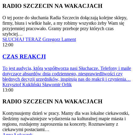
RADIO SZCZECIN NA WAKACJACH
O tej porze do słuchania Radia Szczecin dołączają kolejne sklepy,
firmy, biura i wielkie hale, a my robimy wszystko żeby Wam się
przyjemniej pracowało. Gramy przeboje przy których czas
szybciej…
SŁUCHAJ TERAZ
Grzegorz Lament
12:00
CZAS REAKCJI
To jest audycja, którą współtworzą nasi Słuchacze. Telefony i maile
dotyczące absurdów dnia codziennego, niesprawiedliwości czy
błędnych decyzji urzędników, inspirują nas do reakcji i czynienia…
Krzysztof Kukliński
Sławomir Orlik
13:00
RADIO SZCZECIN NA WAKACJACH
Kontynuujemy dzień w pracy. Mamy dla was lokalne ciekawostki,
śledzimy najważniejsze wydarzenia na kulturalnej mapie miasta i
regionu, rozdajemy zaproszenia na koncerty. Rozmawiamy z
ciekawymi postaciami…
Anna Łukaszek