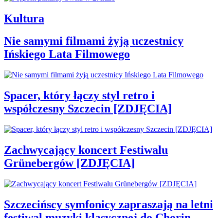
Kultura
Nie samymi filmami żyją uczestnicy
Ińskiego Lata Filmowego
Spacer, który łączy styl retro i
współczesny Szczecin [ZDJĘCIA]
Zachwycający koncert Festiwalu
Grünebergów [ZDJĘCIA]
Szczecińscy symfonicy zapraszają na letni
festiwal muzyki klasycznej do Chorin