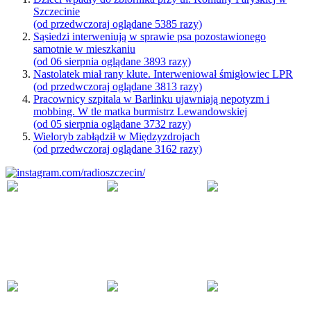
Szczecinie
(od przedwczoraj oglądane 5385 razy)
Sąsiedzi interweniują w sprawie psa pozostawionego
samotnie w mieszkaniu
(od 06 sierpnia oglądane 3893 razy)
Nastolatek miał rany kłute. Interweniował śmigłowiec LPR
(od przedwczoraj oglądane 3813 razy)
Pracownicy szpitala w Barlinku ujawniają nepotyzm i
mobbing. W tle matka burmistrz Lewandowskiej
(od 05 sierpnia oglądane 3732 razy)
Wieloryb zabłądził w Międzyzdrojach
(od przedwczoraj oglądane 3162 razy)