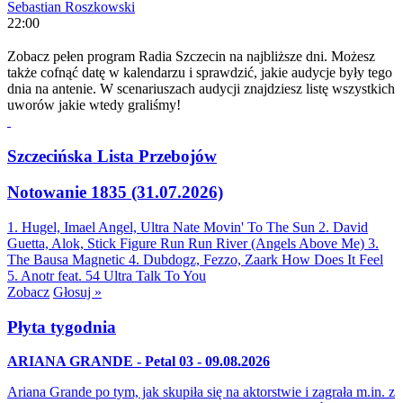
Sebastian Roszkowski
22:00
Zobacz pełen program Radia Szczecin na najbliższe dni. Możesz
także cofnąć datę w kalendarzu i sprawdzić, jakie audycje były tego
dnia na antenie. W scenariuszach audycji znajdziesz listę wszystkich
uworów jakie wtedy graliśmy!
Szczecińska Lista Przebojów
Notowanie 1835 (31.07.2026)
1. Hugel, Imael Angel, Ultra Nate
Movin' To The Sun
2. David
Guetta, Alok, Stick Figure
Run Run River (Angels Above Me)
3.
The Bausa
Magnetic
4. Dubdogz, Fezzo, Zaark
How Does It Feel
5. Anotr feat. 54 Ultra
Talk To You
Zobacz
Głosuj »
Płyta tygodnia
ARIANA GRANDE - Petal 03 - 09.08.2026
Ariana Grande po tym, jak skupiła się na aktorstwie i zagrała m.in. z