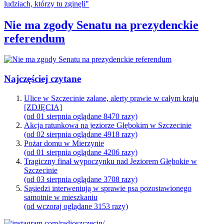
Nie ma zgody Senatu na prezydenckie
referendum
Najczęściej czytane
Ulice w Szczecinie zalane, alerty prawie w całym kraju
[ZDJĘCIA]
(od 01 sierpnia oglądane 8470 razy)
Akcja ratunkowa na jeziorze Głębokim w Szczecinie
(od 02 sierpnia oglądane 4918 razy)
Pożar domu w Mierzynie
(od 01 sierpnia oglądane 4206 razy)
Tragiczny finał wypoczynku nad Jeziorem Głębokie w
Szczecinie
(od 03 sierpnia oglądane 3708 razy)
Sąsiedzi interweniują w sprawie psa pozostawionego
samotnie w mieszkaniu
(od wczoraj oglądane 3153 razy)