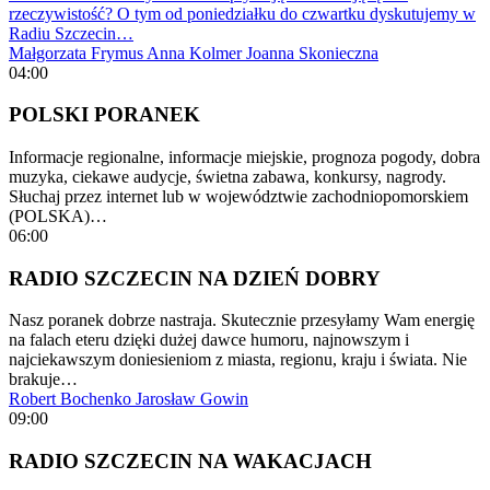
rzeczywistość? O tym od poniedziałku do czwartku dyskutujemy w
Radiu Szczecin…
Małgorzata Frymus
Anna Kolmer
Joanna Skonieczna
04:00
POLSKI PORANEK
Informacje regionalne, informacje miejskie, prognoza pogody, dobra
muzyka, ciekawe audycje, świetna zabawa, konkursy, nagrody.
Słuchaj przez internet lub w województwie zachodniopomorskiem
(POLSKA)…
06:00
RADIO SZCZECIN NA DZIEŃ DOBRY
Nasz poranek dobrze nastraja. Skutecznie przesyłamy Wam energię
na falach eteru dzięki dużej dawce humoru, najnowszym i
najciekawszym doniesieniom z miasta, regionu, kraju i świata. Nie
brakuje…
Robert Bochenko
Jarosław Gowin
09:00
RADIO SZCZECIN NA WAKACJACH