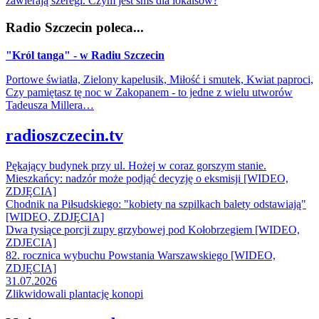
zawierają szeregi. Czym jest sms dla lokalsów?
Radio Szczecin poleca...
"Król tanga" - w Radiu Szczecin
Portowe światła, Zielony kapelusik, Miłość i smutek, Kwiat paproci,
Czy pamiętasz tę noc w Zakopanem - to jedne z wielu utworów
Tadeusza Millera…
radioszczecin.tv
Pękający budynek przy ul. Hożej w coraz gorszym stanie.
Mieszkańcy: nadzór może podjąć decyzję o eksmisji [WIDEO,
ZDJĘCIA]
Chodnik na Piłsudskiego: "kobiety na szpilkach balety odstawiają"
[WIDEO, ZDJĘCIA]
Dwa tysiące porcji zupy grzybowej pod Kołobrzegiem [WIDEO,
ZDJECIA]
82. rocznica wybuchu Powstania Warszawskiego [WIDEO,
ZDJĘCIA]
31.07.2026
Zlikwidowali plantację konopi