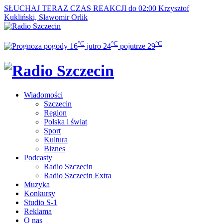
SŁUCHAJ TERAZ
CZAS REAKCJI do 02:00
Krzysztof
Kukliński, Sławomir Orlik
°C
°C
°C
16
jutro
24
pojutrze
29
Wiadomości
Szczecin
Region
Polska i świat
Sport
Kultura
Biznes
Podcasty
Radio Szczecin
Radio Szczecin Extra
Muzyka
Konkursy
Studio S-1
Reklama
O nas