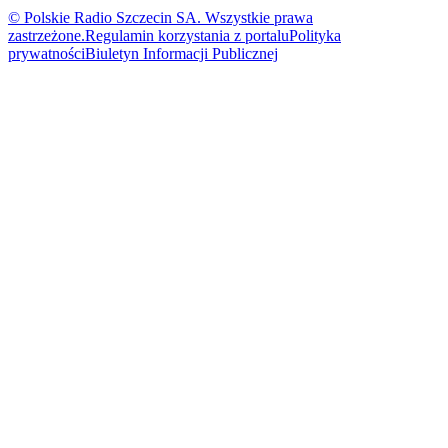
© Polskie Radio Szczecin SA. Wszystkie prawa
zastrzeżone.
Regulamin korzystania z portalu
Polityka
prywatności
Biuletyn Informacji Publicznej