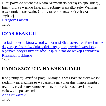
O tej porze do słuchania Radia Szczecin dołączają kolejne sklepy,
firmy, biura i wielkie hale, a my robimy wszystko żeby Wam się
przyjemniej pracowało. Gramy przeboje przy których czas
szybciej…
Grzegorz Lament
12:00
CZAS REAKCJI
To jest audycja, którą współtworzą nasi Słuchacze. Telefony i maile
dotyczące absurdów dnia codziennego, niesprawiedliwości czy
błędnych decyzji urzędników, inspirują nas do reakcji i czynienia…
Krzysztof Kukliński
13:00
RADIO SZCZECIN NA WAKACJACH
Kontynuujemy dzień w pracy. Mamy dla was lokalne ciekawostki,
śledzimy najważniejsze wydarzenia na kulturalnej mapie miasta i
regionu, rozdajemy zaproszenia na koncerty. Rozmawiamy z
ciekawymi postaciami…
Anna Łukaszek
17:00