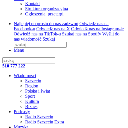
Kontakt
Struktura organizacyjna
Ogłoszenia, przetargi
Najlepiej po prostu do nas zadzwoń
Odwiedź nas na
Facebook-u
Odwiedź nas na X
Odwiedź nas na Instagram-ie
Odwiedź nas na TikTok-u
Szukaj nas na Spotify
Wyślij do
nas wiadomość
Szukaj
Menu
510 777 222
Wiadomości
Szczecin
Region
Polska i świat
Sport
Kultura
Biznes
Podcasty
Radio Szczecin
Radio Szczecin Extra
Muzyka