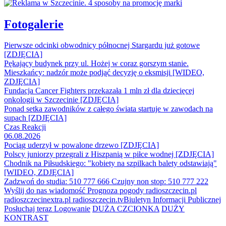
Fotogalerie
Pierwsze odcinki obwodnicy północnej Stargardu już gotowe
[ZDJĘCIA]
Pękający budynek przy ul. Hożej w coraz gorszym stanie.
Mieszkańcy: nadzór może podjąć decyzję o eksmisji [WIDEO,
ZDJĘCIA]
Fundacja Cancer Fighters przekazała 1 mln zł dla dziecięcej
onkologii w Szczecinie [ZDJĘCIA]
Ponad setka zawodników z całego świata startuje w zawodach na
supach [ZDJĘCIA]
Czas Reakcji
06.08.2026
Pociąg uderzył w powalone drzewo [ZDJĘCIA]
Polscy juniorzy przegrali z Hiszpanią w piłce wodnej [ZDJĘCIA]
Chodnik na Piłsudskiego: "kobiety na szpilkach balety odstawiają"
[WIDEO, ZDJĘCIA]
Zadzwoń do studia: 510 777 666
Czujny non stop: 510 777 222
Wyślij do nas wiadomość
Prognoza pogody
radioszczecin.pl
radioszczecinextra.pl
radioszczecin.tv
Biuletyn Informacji Publicznej
Posłuchaj teraz
Logowanie
DUŻA CZCIONKA
DUŻY
KONTRAST