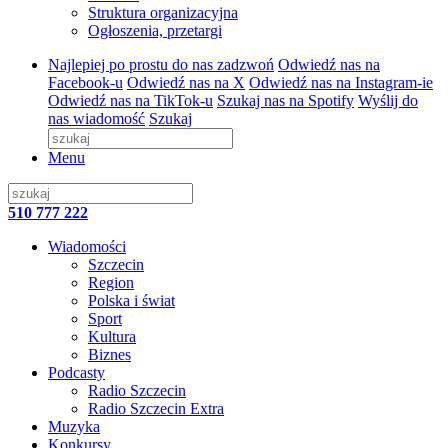
Struktura organizacyjna
Ogłoszenia, przetargi
Najlepiej po prostu do nas zadzwoń
Odwiedź nas na
Facebook-u
Odwiedź nas na X
Odwiedź nas na Instagram-ie
Odwiedź nas na TikTok-u
Szukaj nas na Spotify
Wyślij do
nas wiadomość
Szukaj
Menu
510 777 222
Wiadomości
Szczecin
Region
Polska i świat
Sport
Kultura
Biznes
Podcasty
Radio Szczecin
Radio Szczecin Extra
Muzyka
Konkursy