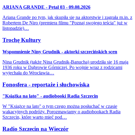
ARIANA GRANDE - Petal 03 - 09.08.2026
Ariana Grande po tym, jak skupiła się na aktorstwie i zagrała m.in. z
Robertem De Niro (premiera filmu "Poznaj swojego teścia" już w
listopadzie)…
Trochę Kultury
Wspomnienie Niny Grudnik - aktorki szczecińskich scen
Nina Grudnik (także Nina Grudnik-Banucha) urodziła się 16 maja
1936 roku w Dąbrowie Górniczej. Po wojnie wraz z rodzicami
wyjechała do Wrocławia…
Fonosfera - reportaże i słuchowiska
"Książka na lato" - audiobooki Radia Szczecin
W "Książce na lato" o tym czego można posłuchać w czasie
wakacyjnych podróży. Porozmawiamy o audiobookach Radia
Szczecin, które warto mieć pod…
Radio Szczecin na Wieczór