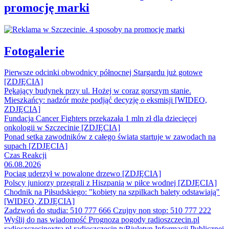
promocję marki
Fotogalerie
Pierwsze odcinki obwodnicy północnej Stargardu już gotowe
[ZDJĘCIA]
Pękający budynek przy ul. Hożej w coraz gorszym stanie.
Mieszkańcy: nadzór może podjąć decyzję o eksmisji [WIDEO,
ZDJĘCIA]
Fundacja Cancer Fighters przekazała 1 mln zł dla dziecięcej
onkologii w Szczecinie [ZDJĘCIA]
Ponad setka zawodników z całego świata startuje w zawodach na
supach [ZDJĘCIA]
Czas Reakcji
06.08.2026
Pociąg uderzył w powalone drzewo [ZDJĘCIA]
Polscy juniorzy przegrali z Hiszpanią w piłce wodnej [ZDJĘCIA]
Chodnik na Piłsudskiego: "kobiety na szpilkach balety odstawiają"
[WIDEO, ZDJĘCIA]
Zadzwoń do studia: 510 777 666
Czujny non stop: 510 777 222
Wyślij do nas wiadomość
Prognoza pogody
radioszczecin.pl
radioszczecinextra.pl
radioszczecin.tv
Biuletyn Informacji Publicznej