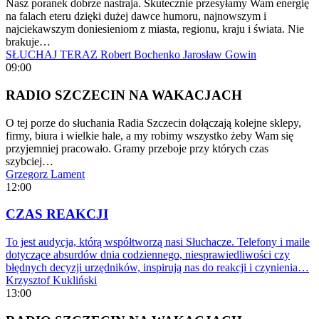
Nasz poranek dobrze nastraja. Skutecznie przesyłamy Wam energię
na falach eteru dzięki dużej dawce humoru, najnowszym i
najciekawszym doniesieniom z miasta, regionu, kraju i świata. Nie
brakuje…
SŁUCHAJ TERAZ
Robert Bochenko
Jarosław Gowin
09:00
RADIO SZCZECIN NA WAKACJACH
O tej porze do słuchania Radia Szczecin dołączają kolejne sklepy,
firmy, biura i wielkie hale, a my robimy wszystko żeby Wam się
przyjemniej pracowało. Gramy przeboje przy których czas
szybciej…
Grzegorz Lament
12:00
CZAS REAKCJI
To jest audycja, którą współtworzą nasi Słuchacze. Telefony i maile
dotyczące absurdów dnia codziennego, niesprawiedliwości czy
błędnych decyzji urzędników, inspirują nas do reakcji i czynienia…
Krzysztof Kukliński
13:00