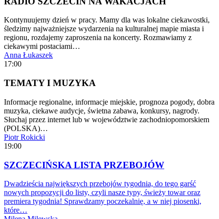
RADIO SZCZECIN NA WAKACJACH
Kontynuujemy dzień w pracy. Mamy dla was lokalne ciekawostki,
śledzimy najważniejsze wydarzenia na kulturalnej mapie miasta i
regionu, rozdajemy zaproszenia na koncerty. Rozmawiamy z
ciekawymi postaciami…
Anna Łukaszek
17:00
TEMATY I MUZYKA
Informacje regionalne, informacje miejskie, prognoza pogody, dobra
muzyka, ciekawe audycje, świetna zabawa, konkursy, nagrody.
Słuchaj przez internet lub w województwie zachodniopomorskiem
(POLSKA)…
Piotr Rokicki
19:00
SZCZECIŃSKA LISTA PRZEBOJÓW
Dwadzieścia największych przebojów tygodnia, do tego garść
nowych propozycji do listy, czyli nasze typy, świeży towar oraz
premiera tygodnia! Sprawdzamy poczekalnię, a w niej piosenki,
które…
Milena Milewska