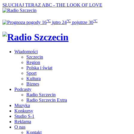
SŁUCHAJ TERAZ
ABC - THE LOOK OF LOVE
°C
°C
°C
16
jutro
24
pojutrze
30
Wiadomości
Szczecin
Region
Polska i świat
Sport
Kultura
Biznes
Podcasty
Radio Szczecin
Radio Szczecin Extra
Muzyka
Konkursy
Studio S-1
Reklama
O nas
Kontakt