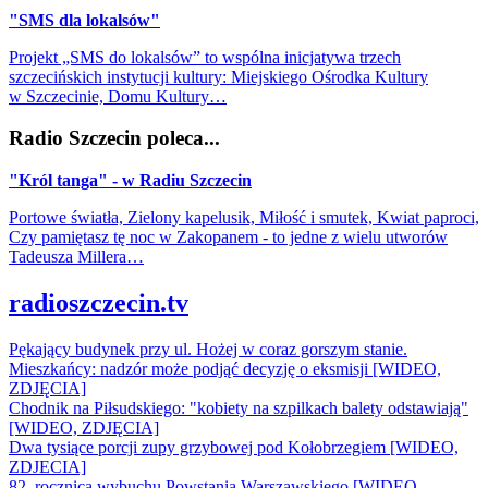
"SMS dla lokalsów"
Projekt „SMS do lokalsów” to wspólna inicjatywa trzech
szczecińskich instytucji kultury: Miejskiego Ośrodka Kultury
w Szczecinie, Domu Kultury…
Radio Szczecin poleca...
"Król tanga" - w Radiu Szczecin
Portowe światła, Zielony kapelusik, Miłość i smutek, Kwiat paproci,
Czy pamiętasz tę noc w Zakopanem - to jedne z wielu utworów
Tadeusza Millera…
radioszczecin.tv
Pękający budynek przy ul. Hożej w coraz gorszym stanie.
Mieszkańcy: nadzór może podjąć decyzję o eksmisji [WIDEO,
ZDJĘCIA]
Chodnik na Piłsudskiego: "kobiety na szpilkach balety odstawiają"
[WIDEO, ZDJĘCIA]
Dwa tysiące porcji zupy grzybowej pod Kołobrzegiem [WIDEO,
ZDJECIA]
82. rocznica wybuchu Powstania Warszawskiego [WIDEO,