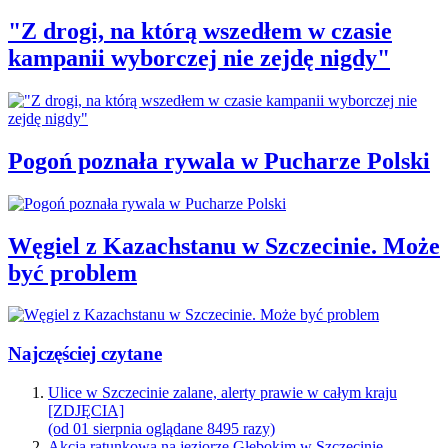
"Z drogi, na którą wszedłem w czasie
kampanii wyborczej nie zejdę nigdy"
Pogoń poznała rywala w Pucharze Polski
Węgiel z Kazachstanu w Szczecinie. Może
być problem
Najczęściej czytane
Ulice w Szczecinie zalane, alerty prawie w całym kraju
[ZDJĘCIA]
(od 01 sierpnia oglądane 8495 razy)
Akcja ratunkowa na jeziorze Głębokim w Szczecinie