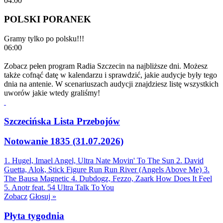
04:00
POLSKI PORANEK
Gramy tylko po polsku!!!
06:00
Zobacz pełen program Radia Szczecin na najbliższe dni. Możesz
także cofnąć datę w kalendarzu i sprawdzić, jakie audycje były tego
dnia na antenie. W scenariuszach audycji znajdziesz listę wszystkich
uworów jakie wtedy graliśmy!
Szczecińska Lista Przebojów
Notowanie 1835 (31.07.2026)
1. Hugel, Imael Angel, Ultra Nate
Movin' To The Sun
2. David
Guetta, Alok, Stick Figure
Run Run River (Angels Above Me)
3.
The Bausa
Magnetic
4. Dubdogz, Fezzo, Zaark
How Does It Feel
5. Anotr feat. 54 Ultra
Talk To You
Zobacz
Głosuj »
Płyta tygodnia