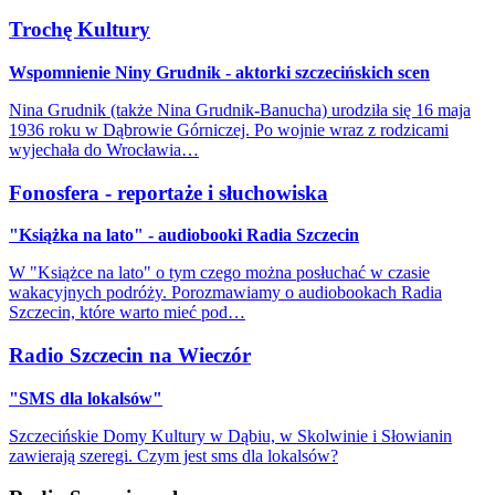
Trochę Kultury
Wspomnienie Niny Grudnik - aktorki szczecińskich scen
Nina Grudnik (także Nina Grudnik-Banucha) urodziła się 16 maja
1936 roku w Dąbrowie Górniczej. Po wojnie wraz z rodzicami
wyjechała do Wrocławia…
Fonosfera - reportaże i słuchowiska
"Książka na lato" - audiobooki Radia Szczecin
W "Książce na lato" o tym czego można posłuchać w czasie
wakacyjnych podróży. Porozmawiamy o audiobookach Radia
Szczecin, które warto mieć pod…
Radio Szczecin na Wieczór
"SMS dla lokalsów"
Szczecińskie Domy Kultury w Dąbiu, w Skolwinie i Słowianin
zawierają szeregi. Czym jest sms dla lokalsów?