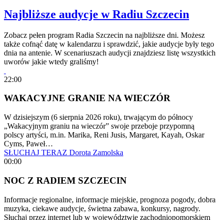
Najbliższe audycje w Radiu Szczecin
Zobacz pełen program Radia Szczecin na najbliższe dni. Możesz
także cofnąć datę w kalendarzu i sprawdzić, jakie audycje były tego
dnia na antenie. W scenariuszach audycji znajdziesz listę wszystkich
uworów jakie wtedy graliśmy!
22:00
WAKACYJNE GRANIE NA WIECZÓR
W dzisiejszym (6 sierpnia 2026 roku), trwającym do północy
„Wakacyjnym graniu na wieczór” swoje przeboje przypomną
polscy artyści, m.in. Marika, Reni Jusis, Margaret, Kayah, Oskar
Cyms, Paweł…
SŁUCHAJ TERAZ
Dorota Zamolska
00:00
NOC Z RADIEM SZCZECIN
Informacje regionalne, informacje miejskie, prognoza pogody, dobra
muzyka, ciekawe audycje, świetna zabawa, konkursy, nagrody.
Słuchaj przez internet lub w województwie zachodniopomorskiem