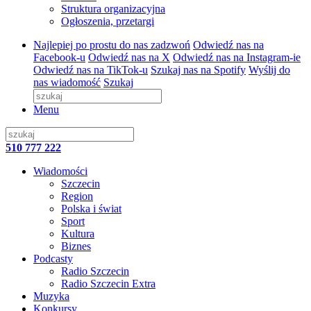
Struktura organizacyjna
Ogłoszenia, przetargi
Najlepiej po prostu do nas zadzwoń
Odwiedź nas na
Facebook-u
Odwiedź nas na X
Odwiedź nas na Instagram-ie
Odwiedź nas na TikTok-u
Szukaj nas na Spotify
Wyślij do
nas wiadomość
Szukaj
Menu
510 777 222
Wiadomości
Szczecin
Region
Polska i świat
Sport
Kultura
Biznes
Podcasty
Radio Szczecin
Radio Szczecin Extra
Muzyka
Konkursy