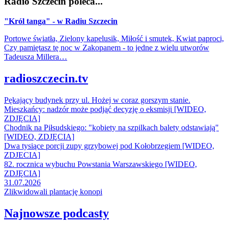
Radio Szczecin poleca...
"Król tanga" - w Radiu Szczecin
Portowe światła, Zielony kapelusik, Miłość i smutek, Kwiat paproci,
Czy pamiętasz tę noc w Zakopanem - to jedne z wielu utworów
Tadeusza Millera…
radioszczecin.tv
Pękający budynek przy ul. Hożej w coraz gorszym stanie.
Mieszkańcy: nadzór może podjąć decyzję o eksmisji [WIDEO,
ZDJĘCIA]
Chodnik na Piłsudskiego: "kobiety na szpilkach balety odstawiają"
[WIDEO, ZDJĘCIA]
Dwa tysiące porcji zupy grzybowej pod Kołobrzegiem [WIDEO,
ZDJECIA]
82. rocznica wybuchu Powstania Warszawskiego [WIDEO,
ZDJĘCIA]
31.07.2026
Zlikwidowali plantację konopi
Najnowsze podcasty