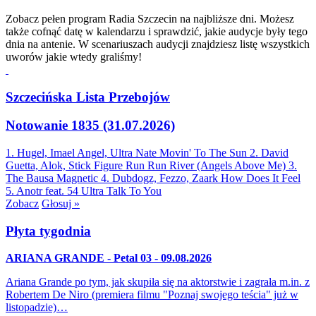
Zobacz pełen program Radia Szczecin na najbliższe dni. Możesz
także cofnąć datę w kalendarzu i sprawdzić, jakie audycje były tego
dnia na antenie. W scenariuszach audycji znajdziesz listę wszystkich
uworów jakie wtedy graliśmy!
Szczecińska Lista Przebojów
Notowanie 1835 (31.07.2026)
1. Hugel, Imael Angel, Ultra Nate
Movin' To The Sun
2. David
Guetta, Alok, Stick Figure
Run Run River (Angels Above Me)
3.
The Bausa
Magnetic
4. Dubdogz, Fezzo, Zaark
How Does It Feel
5. Anotr feat. 54 Ultra
Talk To You
Zobacz
Głosuj »
Płyta tygodnia
ARIANA GRANDE - Petal 03 - 09.08.2026
Ariana Grande po tym, jak skupiła się na aktorstwie i zagrała m.in. z
Robertem De Niro (premiera filmu "Poznaj swojego teścia" już w
listopadzie)…