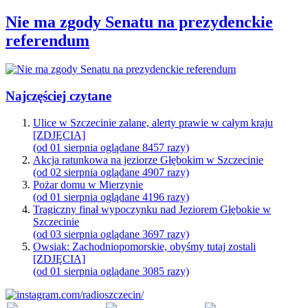
Nie ma zgody Senatu na prezydenckie
referendum
Najczęściej czytane
Ulice w Szczecinie zalane, alerty prawie w całym kraju
[ZDJĘCIA]
(od 01 sierpnia oglądane 8457 razy)
Akcja ratunkowa na jeziorze Głębokim w Szczecinie
(od 02 sierpnia oglądane 4907 razy)
Pożar domu w Mierzynie
(od 01 sierpnia oglądane 4196 razy)
Tragiczny finał wypoczynku nad Jeziorem Głębokie w
Szczecinie
(od 03 sierpnia oglądane 3697 razy)
Owsiak: Zachodniopomorskie, obyśmy tutaj zostali
[ZDJĘCIA]
(od 01 sierpnia oglądane 3085 razy)