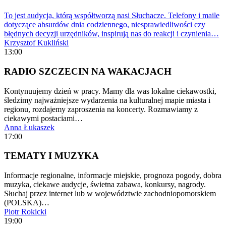
To jest audycja, którą współtworzą nasi Słuchacze. Telefony i maile
dotyczące absurdów dnia codziennego, niesprawiedliwości czy
błędnych decyzji urzędników, inspirują nas do reakcji i czynienia…
Krzysztof Kukliński
13:00
RADIO SZCZECIN NA WAKACJACH
Kontynuujemy dzień w pracy. Mamy dla was lokalne ciekawostki,
śledzimy najważniejsze wydarzenia na kulturalnej mapie miasta i
regionu, rozdajemy zaproszenia na koncerty. Rozmawiamy z
ciekawymi postaciami…
Anna Łukaszek
17:00
TEMATY I MUZYKA
Informacje regionalne, informacje miejskie, prognoza pogody, dobra
muzyka, ciekawe audycje, świetna zabawa, konkursy, nagrody.
Słuchaj przez internet lub w województwie zachodniopomorskiem
(POLSKA)…
Piotr Rokicki
19:00