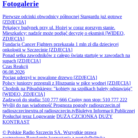
Fotogalerie
Pierwsze odcinki obwodnicy północnej Stargardu już gotowe
[ZDJĘCIA]
Pękający budynek przy ul. Hożej w coraz gorszym stanie.
Mieszkańcy: nadzór może podjąć decyzję o eksmisji [WIDEO,
ZDJĘCIA]
Fundacja Cancer Fighters przekazała 1 mln zł dla dziecięcej
onkologii w Szczecinie [ZDJĘCIA]
Ponad setka zawodników z całego świata startuje w zawodach na
supach [ZDJĘCIA]
Czas Reakcji
06.08.2026
Pociąg uderzył w powalone drzewo [ZDJĘCIA]
Polscy juniorzy przegrali z Hiszpanią w piłce wodnej [ZDJĘCIA]
Chodnik na Piłsudskiego: "kobiety na szpilkach balety odstawiają"
[WIDEO, ZDJĘCIA]
Zadzwoń do studia: 510 777 666
Czujny non stop: 510 777 222
Wyślij do nas wiadomość
Prognoza pogody
radioszczecin.pl
radioszczecinextra.pl
radioszczecin.tv
Biuletyn Informacji Publicznej
Posłuchaj teraz
Logowanie
DUŻA CZCIONKA
DUŻY
KONTRAST
© Polskie Radio Szczecin SA. Wszystkie prawa
zastrzeżone.
Regulamin korzystania z portalu
Polityka