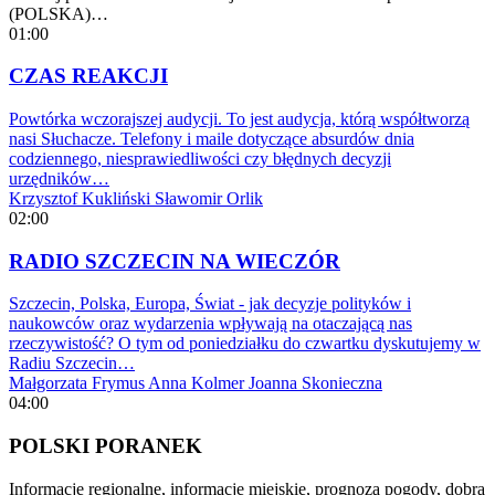
(POLSKA)…
01:00
CZAS REAKCJI
Powtórka wczorajszej audycji. To jest audycja, którą współtworzą
nasi Słuchacze. Telefony i maile dotyczące absurdów dnia
codziennego, niesprawiedliwości czy błędnych decyzji
urzędników…
Krzysztof Kukliński
Sławomir Orlik
02:00
RADIO SZCZECIN NA WIECZÓR
Szczecin, Polska, Europa, Świat - jak decyzje polityków i
naukowców oraz wydarzenia wpływają na otaczającą nas
rzeczywistość? O tym od poniedziałku do czwartku dyskutujemy w
Radiu Szczecin…
Małgorzata Frymus
Anna Kolmer
Joanna Skonieczna
04:00
POLSKI PORANEK
Informacje regionalne, informacje miejskie, prognoza pogody, dobra