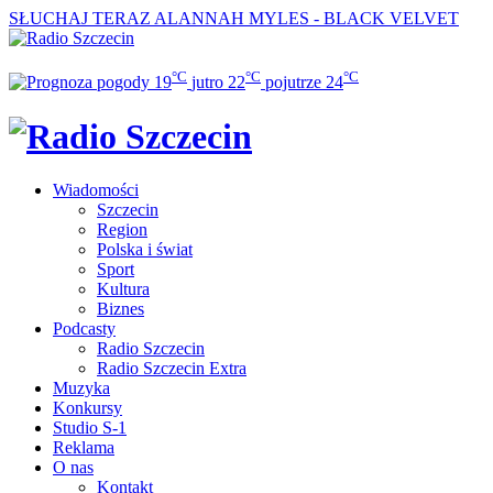
SŁUCHAJ TERAZ
ALANNAH MYLES - BLACK VELVET
°C
°C
°C
19
jutro
22
pojutrze
24
Wiadomości
Szczecin
Region
Polska i świat
Sport
Kultura
Biznes
Podcasty
Radio Szczecin
Radio Szczecin Extra
Muzyka
Konkursy
Studio S-1
Reklama
O nas
Kontakt