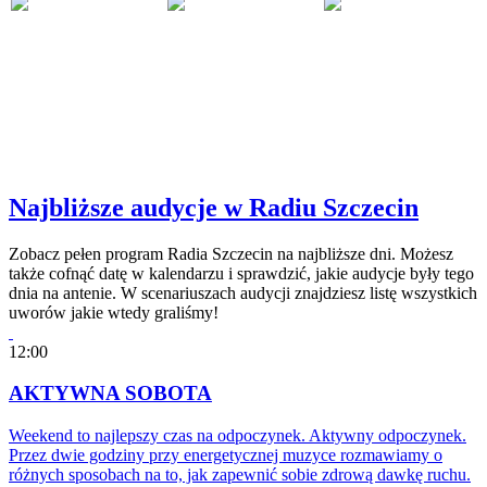
Najbliższe audycje w Radiu Szczecin
Zobacz pełen program Radia Szczecin na najbliższe dni. Możesz
także cofnąć datę w kalendarzu i sprawdzić, jakie audycje były tego
dnia na antenie. W scenariuszach audycji znajdziesz listę wszystkich
uworów jakie wtedy graliśmy!
12:00
AKTYWNA SOBOTA
Weekend to najlepszy czas na odpoczynek. Aktywny odpoczynek.
Przez dwie godziny przy energetycznej muzyce rozmawiamy o
różnych sposobach na to, jak zapewnić sobie zdrową dawkę ruchu.