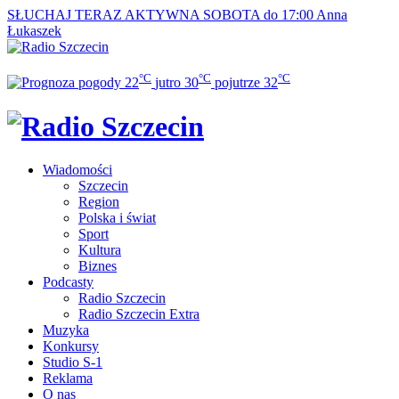
SŁUCHAJ TERAZ
AKTYWNA SOBOTA do 17:00
Anna
Łukaszek
°C
°C
°C
22
jutro
30
pojutrze
32
Wiadomości
Szczecin
Region
Polska i świat
Sport
Kultura
Biznes
Podcasty
Radio Szczecin
Radio Szczecin Extra
Muzyka
Konkursy
Studio S-1
Reklama
O nas