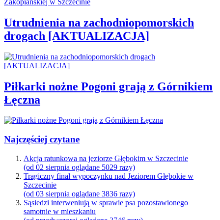
Utrudnienia na zachodniopomorskich
drogach [AKTUALIZACJA]
Piłkarki nożne Pogoni grają z Górnikiem
Łęczna
Najczęściej czytane
Akcja ratunkowa na jeziorze Głębokim w Szczecinie
(od 02 sierpnia oglądane 5029 razy)
Tragiczny finał wypoczynku nad Jeziorem Głębokie w
Szczecinie
(od 03 sierpnia oglądane 3836 razy)
Sąsiedzi interweniują w sprawie psa pozostawionego
samotnie w mieszkaniu