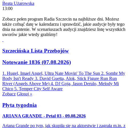
Beata Użarowska
13:00
Zobacz pełen program Radia Szczecin na najbliższe dni. Możesz
także cofnąć datę w kalendarzu i sprawdzić, jakie audycje były tego
dnia na antenie. W scenariuszach audycji znajdziesz listę wszystkich
uworów jakie wtedy graliśmy!
Szczecińska Lista Przebojów
Notowanie 1836 (07.08.2026)
1. Hugel, Imael Angel, Ultra Nate
Movin' To The Sun
2. Sombr
My
Body Isn't Ready
3. David Guetta, Alok, Stick Figure
Run Run
River (Angels Above Me)
4. DJ Goja, Jason Derulo, Melody
Mi
Chico
5. Temper City
Self Aware
Zobacz
Głosuj »
Płyta tygodnia
ARIANA GRANDE - Petal 03 - 09.08.2026
Ariana Grande po tym, jak skupiła się na aktorstwie i zagrała m.in. z