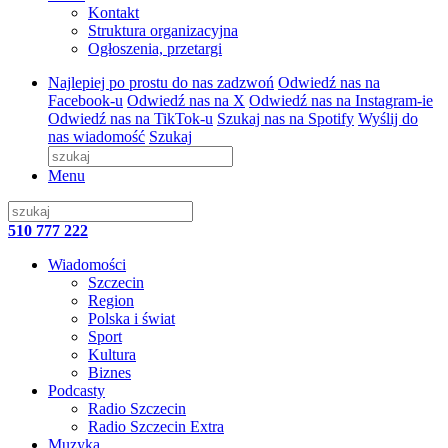
Kontakt
Struktura organizacyjna
Ogłoszenia, przetargi
Najlepiej po prostu do nas zadzwoń
Odwiedź nas na
Facebook-u
Odwiedź nas na X
Odwiedź nas na Instagram-ie
Odwiedź nas na TikTok-u
Szukaj nas na Spotify
Wyślij do
nas wiadomość
Szukaj
Menu
510 777 222
Wiadomości
Szczecin
Region
Polska i świat
Sport
Kultura
Biznes
Podcasty
Radio Szczecin
Radio Szczecin Extra
Muzyka