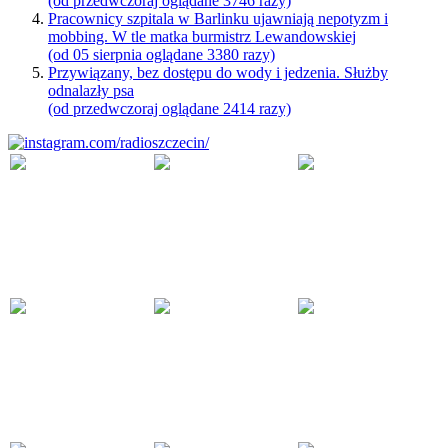
(od przedwczoraj oglądane 3746 razy)
Pracownicy szpitala w Barlinku ujawniają nepotyzm i
mobbing. W tle matka burmistrz Lewandowskiej
(od 05 sierpnia oglądane 3380 razy)
Przywiązany, bez dostępu do wody i jedzenia. Służby
odnalazły psa
(od przedwczoraj oglądane 2414 razy)