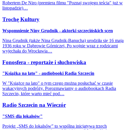
Robertem De Niro (premiera filmu "Poznaj swojego teścia" już w
listopadzie)…
Trochę Kultury
Wspomnienie Niny Grudnik - aktorki szczecińskich scen
Nina Grudnik (także Nina Grudnik-Banucha) urodziła się 16 maja
1936 roku w Dąbrowie Górniczej. Po wojnie wraz z rodzicami
wyjechała do Wrocławia…
Fonosfera - reportaże i słuchowiska
"Książka na lato" - audiobooki Radia Szczecin
W "Książce na lato" o tym czego można posłuchać w czasie
wakacyjnych podróży. Porozmawiamy o audiobookach Radia
Szczecin, które warto mieć pod…
Radio Szczecin na Wieczór
"SMS dla lokalsów"
Projekt „SMS do lokalsów” to wspólna inicjatywa trzech