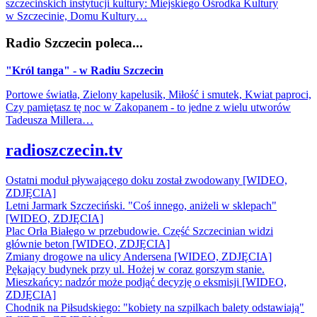
szczecińskich instytucji kultury: Miejskiego Ośrodka Kultury
w Szczecinie, Domu Kultury…
Radio Szczecin poleca...
"Król tanga" - w Radiu Szczecin
Portowe światła, Zielony kapelusik, Miłość i smutek, Kwiat paproci,
Czy pamiętasz tę noc w Zakopanem - to jedne z wielu utworów
Tadeusza Millera…
radioszczecin.tv
Ostatni moduł pływającego doku został zwodowany [WIDEO,
ZDJĘCIA]
Letni Jarmark Szczeciński. "Coś innego, aniżeli w sklepach"
[WIDEO, ZDJĘCIA]
Plac Orła Białego w przebudowie. Część Szczecinian widzi
głównie beton [WIDEO, ZDJĘCIA]
Zmiany drogowe na ulicy Andersena [WIDEO, ZDJĘCIA]
Pękający budynek przy ul. Hożej w coraz gorszym stanie.
Mieszkańcy: nadzór może podjąć decyzję o eksmisji [WIDEO,
ZDJĘCIA]
Chodnik na Piłsudskiego: "kobiety na szpilkach balety odstawiają"