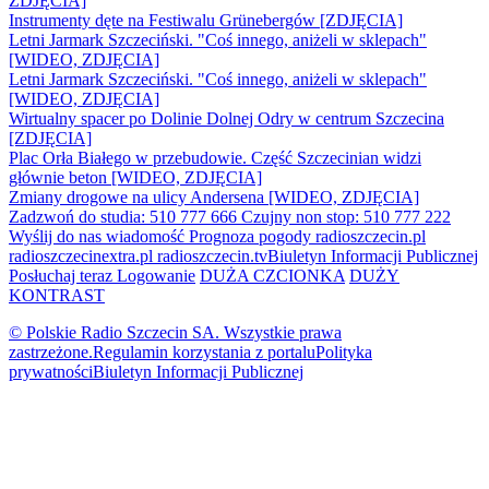
ZDJĘCIA]
Instrumenty dęte na Festiwalu Grünebergów [ZDJĘCIA]
Letni Jarmark Szczeciński. "Coś innego, aniżeli w sklepach"
[WIDEO, ZDJĘCIA]
Letni Jarmark Szczeciński. "Coś innego, aniżeli w sklepach"
[WIDEO, ZDJĘCIA]
Wirtualny spacer po Dolinie Dolnej Odry w centrum Szczecina
[ZDJĘCIA]
Plac Orła Białego w przebudowie. Część Szczecinian widzi
głównie beton [WIDEO, ZDJĘCIA]
Zmiany drogowe na ulicy Andersena [WIDEO, ZDJĘCIA]
Zadzwoń do studia: 510 777 666
Czujny non stop: 510 777 222
Wyślij do nas wiadomość
Prognoza pogody
radioszczecin.pl
radioszczecinextra.pl
radioszczecin.tv
Biuletyn Informacji Publicznej
Posłuchaj teraz
Logowanie
DUŻA CZCIONKA
DUŻY
KONTRAST
© Polskie Radio Szczecin SA. Wszystkie prawa
zastrzeżone.
Regulamin korzystania z portalu
Polityka
prywatności
Biuletyn Informacji Publicznej