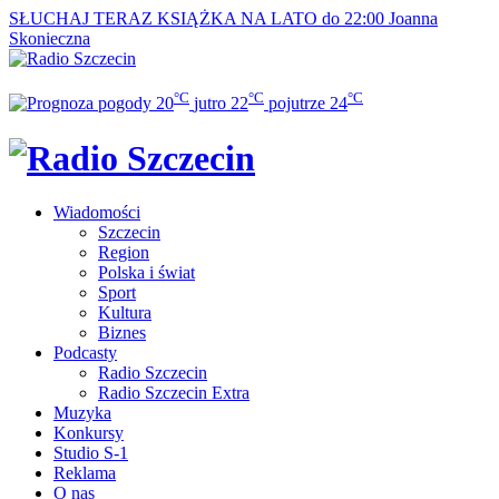
SŁUCHAJ TERAZ
KSIĄŻKA NA LATO do 22:00
Joanna
Skonieczna
°C
°C
°C
20
jutro
22
pojutrze
24
Wiadomości
Szczecin
Region
Polska i świat
Sport
Kultura
Biznes
Podcasty
Radio Szczecin
Radio Szczecin Extra
Muzyka
Konkursy
Studio S-1
Reklama
O nas