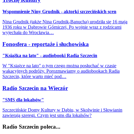
Wspomnienie Niny Grudnik - aktorki szczecińskich scen
Nina Grudnik (także Nina Grudnik-Banucha) urodziła się 16 maja
1936 roku w Dąbrowie Górniczej. Po wojnie wraz z rodzicami
wyjechała do Wrocławia…
Fonosfera - reportaże i słuchowiska
"Książka na lato" - audiobooki Radia Szczecin
W "Książce na lato" o tym czego można posłuchać w czasie
wakacyjnych podróży. Porozmawiamy o audiobookach Radia
Szczecin, które warto mieć pod…
Radio Szczecin na Wieczór
"SMS dla lokalsów"
Szczecińskie Domy Kultury w Dąbiu, w Skolwinie i Słowianin
zawierają szeregi. Czym jest sms dla lokalsów?
Radio Szczecin poleca...