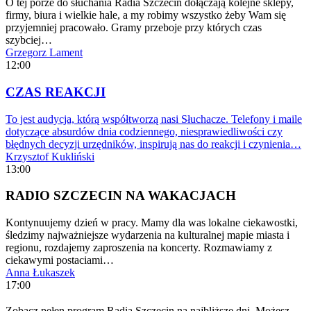
O tej porze do słuchania Radia Szczecin dołączają kolejne sklepy,
firmy, biura i wielkie hale, a my robimy wszystko żeby Wam się
przyjemniej pracowało. Gramy przeboje przy których czas
szybciej…
Grzegorz Lament
12:00
CZAS REAKCJI
To jest audycja, którą współtworzą nasi Słuchacze. Telefony i maile
dotyczące absurdów dnia codziennego, niesprawiedliwości czy
błędnych decyzji urzędników, inspirują nas do reakcji i czynienia…
Krzysztof Kukliński
13:00
RADIO SZCZECIN NA WAKACJACH
Kontynuujemy dzień w pracy. Mamy dla was lokalne ciekawostki,
śledzimy najważniejsze wydarzenia na kulturalnej mapie miasta i
regionu, rozdajemy zaproszenia na koncerty. Rozmawiamy z
ciekawymi postaciami…
Anna Łukaszek
17:00
Zobacz pełen program Radia Szczecin na najbliższe dni. Możesz