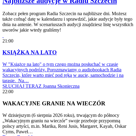
Najbliższe audycje w Radiu Szczecin
Zobacz pełen program Radia Szczecin na najbliższe dni. Możesz
także cofnąć datę w kalendarzu i sprawdzić, jakie audycje były tego
dnia na antenie. W scenariuszach audycji znajdziesz listę wszystkich
uworów jakie wtedy graliśmy!
21:00
KSIĄŻKA NA LATO
W "Książce na lato" o tym czego można posłuchać w czasie
wakacyjnych podróży. Porozmawiamy o audiobookach Radia
Szczecin, które warto mieć pod ręką w aucie, samochodzie i na
tarasie. Na…
SŁUCHAJ TERAZ
Joanna Skonieczna
22:00
WAKACYJNE GRANIE NA WIECZÓR
W dzisiejszym (6 sierpnia 2026 roku), trwającym do północy
„Wakacyjnym graniu na wieczór” swoje przeboje przypomną
polscy artyści, m.in. Marika, Reni Jusis, Margaret, Kayah, Oskar
Cyms, Paweł…