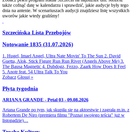
także cofnąć datę w kalendarzu i sprawdzić, jakie audycje były tego
dnia na antenie. W scenariuszach audycji znajdziesz listę wszystkich
uworów jakie wtedy graliśmy!
Szczecińska Lista Przebojów
Notowanie 1835 (31.07.2026)
1. Hugel, Imael Angel, Ultra Nate
Movin' To The Sun
2. David
Guetta, Alok, Stick Figure
Run Run River (Angels Above Me)
3.
The Bausa
Magnetic
4. Dubdogz, Fezzo, Zaark
How Does It Feel
5. Anotr feat. 54 Ultra
Talk To You
Zobacz
Głosuj »
Płyta tygodnia
ARIANA GRANDE - Petal 03 - 09.08.2026
Ariana Grande po tym, jak skupiła się na aktorstwie i zagrała m.in. z
Robertem De Niro (premiera filmu "Poznaj swojego teścia" już w
listopadzie)…
Trochę Kultury