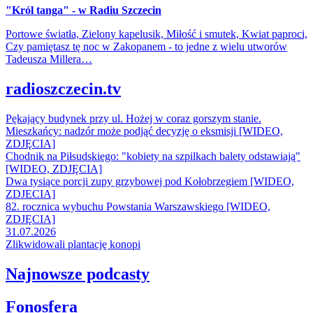
"Król tanga" - w Radiu Szczecin
Portowe światła, Zielony kapelusik, Miłość i smutek, Kwiat paproci,
Czy pamiętasz tę noc w Zakopanem - to jedne z wielu utworów
Tadeusza Millera…
radioszczecin.tv
Pękający budynek przy ul. Hożej w coraz gorszym stanie.
Mieszkańcy: nadzór może podjąć decyzję o eksmisji [WIDEO,
ZDJĘCIA]
Chodnik na Piłsudskiego: "kobiety na szpilkach balety odstawiają"
[WIDEO, ZDJĘCIA]
Dwa tysiące porcji zupy grzybowej pod Kołobrzegiem [WIDEO,
ZDJECIA]
82. rocznica wybuchu Powstania Warszawskiego [WIDEO,
ZDJĘCIA]
31.07.2026
Zlikwidowali plantację konopi
Najnowsze podcasty
Fonosfera