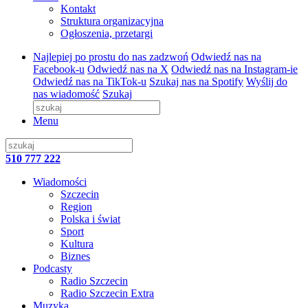
Kontakt
Struktura organizacyjna
Ogłoszenia, przetargi
Najlepiej po prostu do nas zadzwoń
Odwiedź nas na
Facebook-u
Odwiedź nas na X
Odwiedź nas na Instagram-ie
Odwiedź nas na TikTok-u
Szukaj nas na Spotify
Wyślij do
nas wiadomość
Szukaj
Menu
510 777 222
Wiadomości
Szczecin
Region
Polska i świat
Sport
Kultura
Biznes
Podcasty
Radio Szczecin
Radio Szczecin Extra
Muzyka