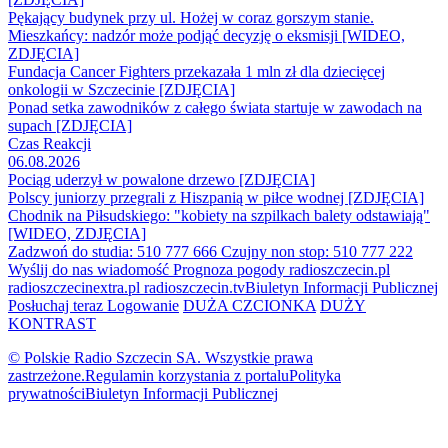
Pękający budynek przy ul. Hożej w coraz gorszym stanie.
Mieszkańcy: nadzór może podjąć decyzję o eksmisji [WIDEO,
ZDJĘCIA]
Fundacja Cancer Fighters przekazała 1 mln zł dla dziecięcej
onkologii w Szczecinie [ZDJĘCIA]
Ponad setka zawodników z całego świata startuje w zawodach na
supach [ZDJĘCIA]
Czas Reakcji
06.08.2026
Pociąg uderzył w powalone drzewo [ZDJĘCIA]
Polscy juniorzy przegrali z Hiszpanią w piłce wodnej [ZDJĘCIA]
Chodnik na Piłsudskiego: "kobiety na szpilkach balety odstawiają"
[WIDEO, ZDJĘCIA]
Zadzwoń do studia: 510 777 666
Czujny non stop: 510 777 222
Wyślij do nas wiadomość
Prognoza pogody
radioszczecin.pl
radioszczecinextra.pl
radioszczecin.tv
Biuletyn Informacji Publicznej
Posłuchaj teraz
Logowanie
DUŻA CZCIONKA
DUŻY
KONTRAST
© Polskie Radio Szczecin SA. Wszystkie prawa
zastrzeżone.
Regulamin korzystania z portalu
Polityka
prywatności
Biuletyn Informacji Publicznej