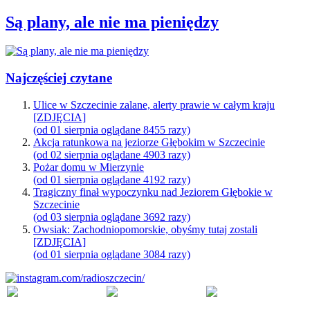
Są plany, ale nie ma pieniędzy
Najczęściej czytane
Ulice w Szczecinie zalane, alerty prawie w całym kraju
[ZDJĘCIA]
(od 01 sierpnia oglądane 8455 razy)
Akcja ratunkowa na jeziorze Głębokim w Szczecinie
(od 02 sierpnia oglądane 4903 razy)
Pożar domu w Mierzynie
(od 01 sierpnia oglądane 4192 razy)
Tragiczny finał wypoczynku nad Jeziorem Głębokie w
Szczecinie
(od 03 sierpnia oglądane 3692 razy)
Owsiak: Zachodniopomorskie, obyśmy tutaj zostali
[ZDJĘCIA]
(od 01 sierpnia oglądane 3084 razy)