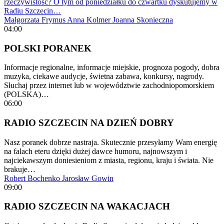
rzeczywistość? O tym od poniedziałku do czwartku dyskutujemy w
Radiu Szczecin…
Małgorzata Frymus
Anna Kolmer
Joanna Skonieczna
04:00
POLSKI PORANEK
Informacje regionalne, informacje miejskie, prognoza pogody, dobra
muzyka, ciekawe audycje, świetna zabawa, konkursy, nagrody.
Słuchaj przez internet lub w województwie zachodniopomorskiem
(POLSKA)…
06:00
RADIO SZCZECIN NA DZIEŃ DOBRY
Nasz poranek dobrze nastraja. Skutecznie przesyłamy Wam energię
na falach eteru dzięki dużej dawce humoru, najnowszym i
najciekawszym doniesieniom z miasta, regionu, kraju i świata. Nie
brakuje…
Robert Bochenko
Jarosław Gowin
09:00
RADIO SZCZECIN NA WAKACJACH