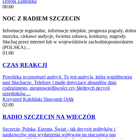
Dorota Zamolska
00:00
NOC Z RADIEM SZCZECIN
Informacje regionalne, informacje miejskie, prognoza pogody, dobra
muzyka, ciekawe audycje, świetna zabawa, konkursy, nagrody.
Słuchaj przez internet lub w województwie zachodniopomorskiem
(POLSKA)…
01:00
CZAS REAKCJI
Powtórka wczorajszej audycji. To jest audycja, którą współtworzą
nasi Słuchacze. Telefony i maile dotyczące absurdów dnia
codziennego, niesprawiedliwości czy błędnych decyzji
urzędników…
Krzysztof Kukliński
Sławomir Orlik
02:00
RADIO SZCZECIN NA WIECZÓR
Szczecin, Polska, Europa, Świat - jak decyzje polityków i
naukowców oraz wydarzenia wpływają na otaczającą nas