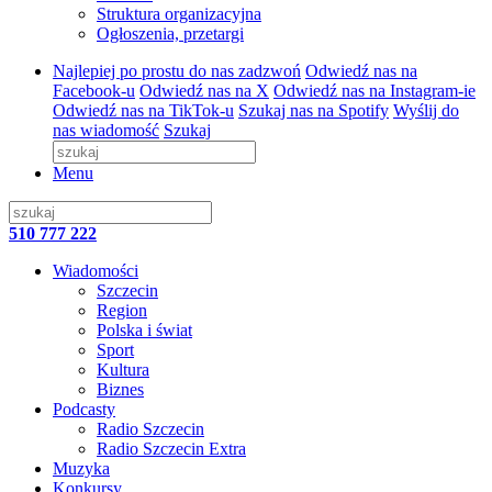
Struktura organizacyjna
Ogłoszenia, przetargi
Najlepiej po prostu do nas zadzwoń
Odwiedź nas na
Facebook-u
Odwiedź nas na X
Odwiedź nas na Instagram-ie
Odwiedź nas na TikTok-u
Szukaj nas na Spotify
Wyślij do
nas wiadomość
Szukaj
Menu
510 777 222
Wiadomości
Szczecin
Region
Polska i świat
Sport
Kultura
Biznes
Podcasty
Radio Szczecin
Radio Szczecin Extra
Muzyka
Konkursy