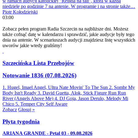
w ramach audycji katolickiej "Religia na fali", która w każdą
niedzielę po godzinie 7 na antenie. W programie i na stronie także…
Piotr Kołodziejski
03:00
Zobacz pełen program Radia Szczecin na najbliższe dni. Możesz
także cofnąć datę w kalendarzu i sprawdzić, jakie audycje były tego
dnia na antenie. W scenariuszach audycji znajdziesz listę wszystkich
uworów jakie wtedy graliśmy!
Szczecińska Lista Przebojów
Notowanie 1836 (07.08.2026)
1. Hugel, Imael Angel, Ultra Nate
Movin' To The Sun
2. Sombr
My
Body Isn't Ready
3. David Guetta, Alok, Stick Figure
Run Run
River (Angels Above Me)
4. DJ Goja, Jason Derulo, Melody
Mi
Chico
5. Temper City
Self Aware
Zobacz
Głosuj »
Płyta tygodnia
ARIANA GRANDE - Petal 03 - 09.08.2026