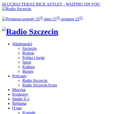
SŁUCHAJ TERAZ
RICK ASTLEY - WAITING ON YOU
°C
°C
°C
25
jutro
27
pojutrze
22
Wiadomości
Szczecin
Region
Polska i świat
Sport
Kultura
Biznes
Podcasty
Radio Szczecin
Radio Szczecin Extra
Muzyka
Konkursy
Studio S-1
Reklama
O nas
Kontakt