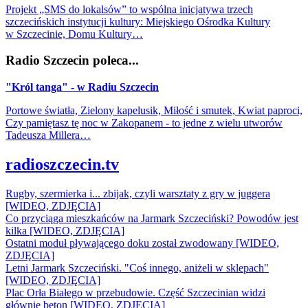
Projekt „SMS do lokalsów” to wspólna inicjatywa trzech
szczecińskich instytucji kultury: Miejskiego Ośrodka Kultury
w Szczecinie, Domu Kultury…
Radio Szczecin poleca...
"Król tanga" - w Radiu Szczecin
Portowe światła, Zielony kapelusik, Miłość i smutek, Kwiat paproci,
Czy pamiętasz tę noc w Zakopanem - to jedne z wielu utworów
Tadeusza Millera…
radioszczecin.tv
Rugby, szermierka i... zbijak, czyli warsztaty z gry w juggera
[WIDEO, ZDJĘCIA]
Co przyciąga mieszkańców na Jarmark Szczeciński? Powodów jest
kilka [WIDEO, ZDJĘCIA]
Ostatni moduł pływającego doku został zwodowany [WIDEO,
ZDJĘCIA]
Letni Jarmark Szczeciński. "Coś innego, aniżeli w sklepach"
[WIDEO, ZDJĘCIA]
Plac Orła Białego w przebudowie. Część Szczecinian widzi
głównie beton [WIDEO, ZDJĘCIA]