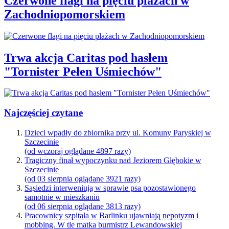
Czerwone flagi na pięciu plażach w
Zachodniopomorskiem
Trwa akcja Caritas pod hasłem
"Tornister Pełen Uśmiechów"
Najczęściej czytane
Dzieci wpadły do zbiornika przy ul. Komuny Paryskiej w
Szczecinie
(od wczoraj oglądane 4897 razy)
Tragiczny finał wypoczynku nad Jeziorem Głębokie w
Szczecinie
(od 03 sierpnia oglądane 3921 razy)
Sąsiedzi interweniują w sprawie psa pozostawionego
samotnie w mieszkaniu
(od 06 sierpnia oglądane 3813 razy)
Pracownicy szpitala w Barlinku ujawniają nepotyzm i
mobbing. W tle matka burmistrz Lewandowskiej