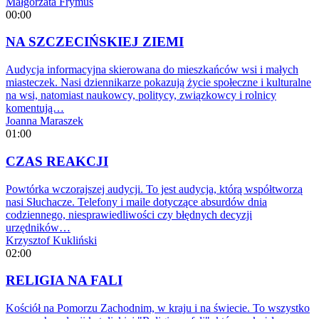
Małgorzata Frymus
00:00
NA SZCZECIŃSKIEJ ZIEMI
Audycja informacyjna skierowana do mieszkańców wsi i małych
miasteczek. Nasi dziennikarze pokazują życie społeczne i kulturalne
na wsi, natomiast naukowcy, politycy, związkowcy i rolnicy
komentują…
Joanna Maraszek
01:00
CZAS REAKCJI
Powtórka wczorajszej audycji. To jest audycja, którą współtworzą
nasi Słuchacze. Telefony i maile dotyczące absurdów dnia
codziennego, niesprawiedliwości czy błędnych decyzji
urzędników…
Krzysztof Kukliński
02:00
RELIGIA NA FALI
Kościół na Pomorzu Zachodnim, w kraju i na świecie. To wszystko