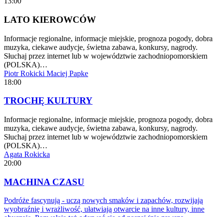
13:00
LATO KIEROWCÓW
Informacje regionalne, informacje miejskie, prognoza pogody, dobra
muzyka, ciekawe audycje, świetna zabawa, konkursy, nagrody.
Słuchaj przez internet lub w województwie zachodniopomorskiem
(POLSKA)…
Piotr Rokicki
Maciej Papke
18:00
TROCHĘ KULTURY
Informacje regionalne, informacje miejskie, prognoza pogody, dobra
muzyka, ciekawe audycje, świetna zabawa, konkursy, nagrody.
Słuchaj przez internet lub w województwie zachodniopomorskiem
(POLSKA)…
Agata Rokicka
20:00
MACHINA CZASU
Podróże fascynują - uczą nowych smaków i zapachów, rozwijają
wyobraźnię i wrażliwość, ułatwiają otwarcie na inne kultury, inne