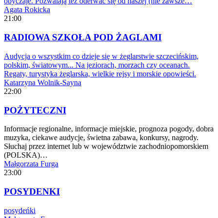
obyczaje. Pozwalają też oderwać się od naszej (nie zawsze…
Agata Rokicka
21:00
RADIOWA SZKOŁA POD ŻAGLAMI
Audycja o wszystkim co dzieje się w żeglarstwie szczecińskim,
polskim, światowym... Na jeziorach, morzach czy oceanach.
Regaty, turystyka żeglarska, wielkie rejsy i morskie opowieści.
Katarzyna Wolnik-Sayna
22:00
POŻYTECZNI
Informacje regionalne, informacje miejskie, prognoza pogody, dobra
muzyka, ciekawe audycje, świetna zabawa, konkursy, nagrody.
Słuchaj przez internet lub w województwie zachodniopomorskiem
(POLSKA)…
Małgorzata Furga
23:00
POSYDENKI
posydeńki