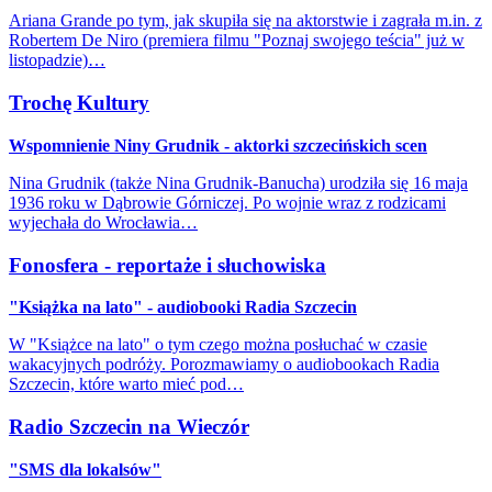
Ariana Grande po tym, jak skupiła się na aktorstwie i zagrała m.in. z
Robertem De Niro (premiera filmu "Poznaj swojego teścia" już w
listopadzie)…
Trochę Kultury
Wspomnienie Niny Grudnik - aktorki szczecińskich scen
Nina Grudnik (także Nina Grudnik-Banucha) urodziła się 16 maja
1936 roku w Dąbrowie Górniczej. Po wojnie wraz z rodzicami
wyjechała do Wrocławia…
Fonosfera - reportaże i słuchowiska
"Książka na lato" - audiobooki Radia Szczecin
W "Książce na lato" o tym czego można posłuchać w czasie
wakacyjnych podróży. Porozmawiamy o audiobookach Radia
Szczecin, które warto mieć pod…
Radio Szczecin na Wieczór
"SMS dla lokalsów"