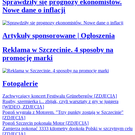
Sprawdziły się prognozy ekonomistów.
Nowe dane o inflacji
Artykuły sponsorowane | Ogłoszenia
Reklama w Szczecinie. 4 sposoby na
promocję marki
Fotogalerie
Zachwycający koncert Festiwalu Grünebergów [ZDJĘCIA]
Rugby, szermierka i... zbijak, czyli warsztaty z gry w juggera
[WIDEO, ZDJĘCIA]
Pogoń wygrała z Motorem. "Trzy punkty zostają w Szczecinie"
[ZDJĘCIA]
Pogoń Szczecin pokonała Motor [ZDJĘCIA]
Zamierza pokonać 3333 kilometry dookoła Polski w szczytnym celu
[ZDJĘCIA]