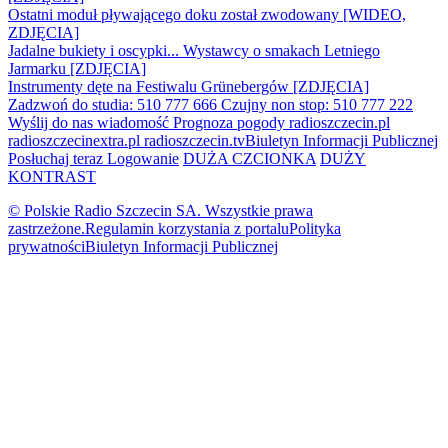
Ostatni moduł pływającego doku został zwodowany [WIDEO,
ZDJĘCIA]
Jadalne bukiety i oscypki... Wystawcy o smakach Letniego
Jarmarku [ZDJĘCIA]
Instrumenty dęte na Festiwalu Grünebergów [ZDJĘCIA]
Zadzwoń do studia: 510 777 666
Czujny non stop: 510 777 222
Wyślij do nas wiadomość
Prognoza pogody
radioszczecin.pl
radioszczecinextra.pl
radioszczecin.tv
Biuletyn Informacji Publicznej
Posłuchaj teraz
Logowanie
DUŻA CZCIONKA
DUŻY
KONTRAST
© Polskie Radio Szczecin SA. Wszystkie prawa
zastrzeżone.
Regulamin korzystania z portalu
Polityka
prywatności
Biuletyn Informacji Publicznej