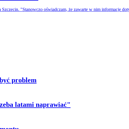
a Szczecin. "Stanowczo oświadczam, że zawarte w nim informacje do
 być problem
trzeba latami naprawiać"
emontu