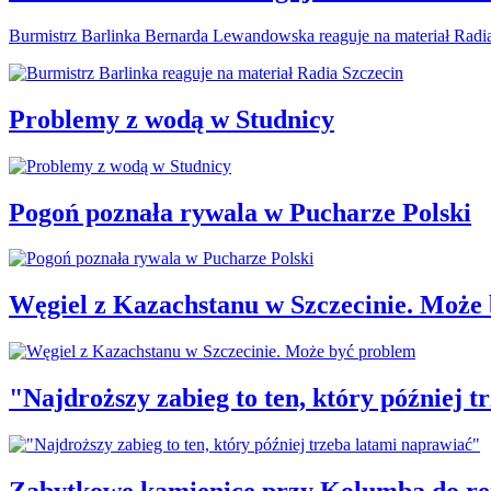
Burmistrz Barlinka Bernarda Lewandowska reaguje na materiał Radi
Problemy z wodą w Studnicy
Pogoń poznała rywala w Pucharze Polski
Węgiel z Kazachstanu w Szczecinie. Może
"Najdroższy zabieg to ten, który później 
Zabytkowe kamienice przy Kolumba do r