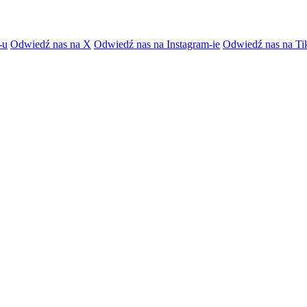
-u
Odwiedź nas na X
Odwiedź nas na Instagram-ie
Odwiedź nas na Ti