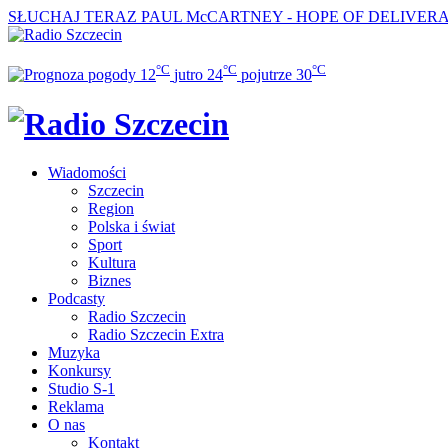
SŁUCHAJ TERAZ
PAUL McCARTNEY - HOPE OF DELIVER
°C
°C
°C
12
jutro
24
pojutrze
30
Wiadomości
Szczecin
Region
Polska i świat
Sport
Kultura
Biznes
Podcasty
Radio Szczecin
Radio Szczecin Extra
Muzyka
Konkursy
Studio S-1
Reklama
O nas
Kontakt