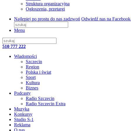
Struktura organizacyjna
Ogłoszenia, przetargi
Najlepiej po prostu do nas zadzwoń
Odwiedź nas na Facebook
Menu
510 777 222
Wiadomości
Szczecin
Region
Polska i świat
Sport
Kultura
Biznes
Podcasty
Radio Szczecin
Radio Szczecin Extra
Muzyka
Konkursy
Studio S-1
Reklama
O nas