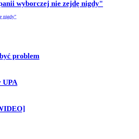
anii wyborczej nie zejdę nigdy"
 być problem
y UPA
[WIDEO]