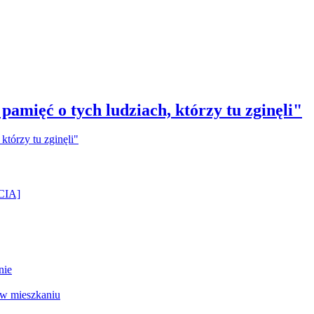
amięć o tych ludziach, którzy tu zginęli"
ĘCIA]
nie
 w mieszkaniu