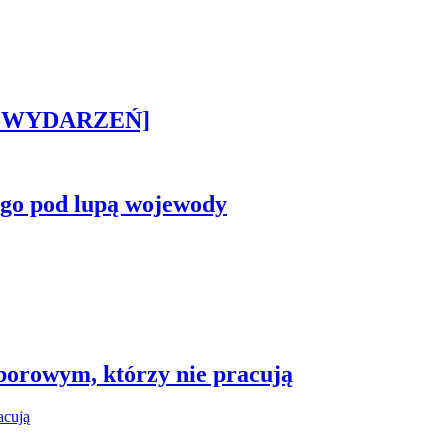
STA WYDARZEŃ]
ego pod lupą wojewody
borowym, którzy nie pracują