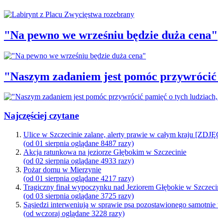
"Na pewno we wrześniu będzie duża cena"
"Naszym zadaniem jest pomóc przywrócić p
Najczęściej czytane
Ulice w Szczecinie zalane, alerty prawie w całym kraju [ZDJ
(od 01 sierpnia oglądane 8487 razy)
Akcja ratunkowa na jeziorze Głębokim w Szczecinie
(od 02 sierpnia oglądane 4933 razy)
Pożar domu w Mierzynie
(od 01 sierpnia oglądane 4217 razy)
Tragiczny finał wypoczynku nad Jeziorem Głębokie w Szczeci
(od 03 sierpnia oglądane 3725 razy)
Sąsiedzi interweniują w sprawie psa pozostawionego samotnie
(od wczoraj oglądane 3228 razy)