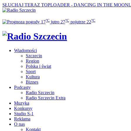
SŁUCHAJ TERAZ
TOPLOADER - DANCING IN THE MOON
°C
°C
°C
17
jutro
27
pojutrze
22
Wiadomości
Szczecin
Region
Polska i świat
Sport
Kultura
Biznes
Podcasty
Radio Szczecin
Radio Szczecin Extra
Muzyka
Konkursy
Studio S-1
Reklama
O nas
Kontakt