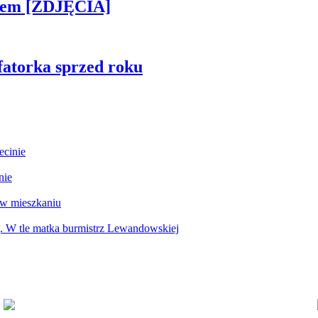
kiem [ZDJĘCIA]
fatorka sprzed roku
ecinie
nie
 w mieszkaniu
g. W tle matka burmistrz Lewandowskiej