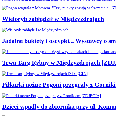
Wieloryb zabłądził w Międzyzdrojach
Jadalne bukiety i oscypki... Wystawcy o
Trwa Targ Rybny w Międzyzdrojach [ZD
Piłkarki nożne Pogoni przegrały z Górni
Dzieci wpadły do zbiornika przy ul. Komu