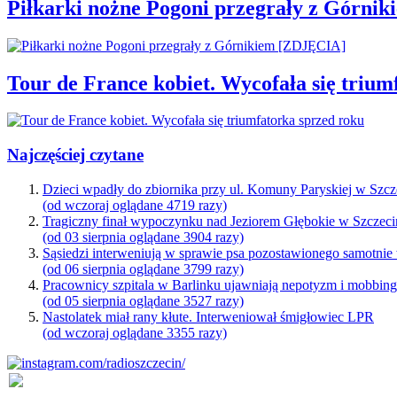
Piłkarki nożne Pogoni przegrały z Górni
Tour de France kobiet. Wycofała się trium
Najczęściej czytane
Dzieci wpadły do zbiornika przy ul. Komuny Paryskiej w Szcz
(od wczoraj oglądane 4719 razy)
Tragiczny finał wypoczynku nad Jeziorem Głębokie w Szczeci
(od 03 sierpnia oglądane 3904 razy)
Sąsiedzi interweniują w sprawie psa pozostawionego samotnie
(od 06 sierpnia oglądane 3799 razy)
Pracownicy szpitala w Barlinku ujawniają nepotyzm i mobbin
(od 05 sierpnia oglądane 3527 razy)
Nastolatek miał rany kłute. Interweniował śmigłowiec LPR
(od wczoraj oglądane 3355 razy)