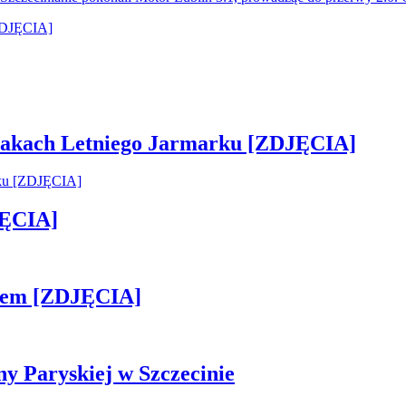
 smakach Letniego Jarmarku [ZDJĘCIA]
JĘCIA]
kiem [ZDJĘCIA]
ny Paryskiej w Szczecinie