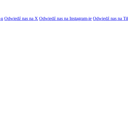
-u
Odwiedź nas na X
Odwiedź nas na Instagram-ie
Odwiedź nas na Ti