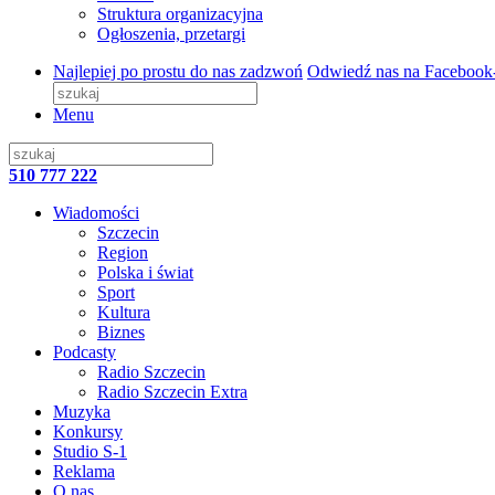
Struktura organizacyjna
Ogłoszenia, przetargi
Najlepiej po prostu do nas zadzwoń
Odwiedź nas na Facebook
Menu
510 777 222
Wiadomości
Szczecin
Region
Polska i świat
Sport
Kultura
Biznes
Podcasty
Radio Szczecin
Radio Szczecin Extra
Muzyka
Konkursy
Studio S-1
Reklama
O nas