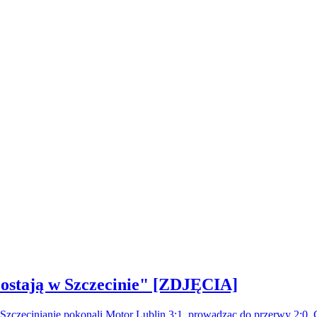
ostają w Szczecinie" [ZDJĘCIA]
. Szczecinianie pokonali Motor Lublin 3:1, prowadząc do przerwy 2:0