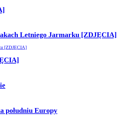
A]
 smakach Letniego Jarmarku [ZDJĘCIA]
JĘCIA]
ie
na południu Europy