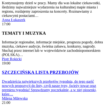
Kontynuujemy dzień w pracy. Mamy dla was lokalne ciekawostki,
śledzimy najważniejsze wydarzenia na kulturalnej mapie miasta i
regionu, rozdajemy zaproszenia na koncerty. Rozmawiamy z
ciekawymi postaciami…
Anna Łukaszek
17:00
TEMATY I MUZYKA
Informacje regionalne, informacje miejskie, prognoza pogody, dobra
muzyka, ciekawe audycje, świetna zabawa, konkursy, nagrody.
Słuchaj przez internet lub w województwie zachodniopomorskiem
(POLSKA)…
Piotr Rokicki
19:00
SZCZECIŃSKA LISTA PRZEBOJÓW
Dwadzieścia największych przebojów tygodnia, do tego garść
nowych propozycji do listy, czyli nasze typy, świeży towar oraz
premiera tygodnia! Sprawdzamy poczekalnię, a w niej piosenki,
które…
Milena Milewska
21:00