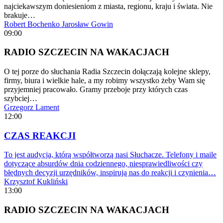
najciekawszym doniesieniom z miasta, regionu, kraju i świata. Nie
brakuje…
Robert Bochenko
Jarosław Gowin
09:00
RADIO SZCZECIN NA WAKACJACH
O tej porze do słuchania Radia Szczecin dołączają kolejne sklepy,
firmy, biura i wielkie hale, a my robimy wszystko żeby Wam się
przyjemniej pracowało. Gramy przeboje przy których czas
szybciej…
Grzegorz Lament
12:00
CZAS REAKCJI
To jest audycja, którą współtworzą nasi Słuchacze. Telefony i maile
dotyczące absurdów dnia codziennego, niesprawiedliwości czy
błędnych decyzji urzędników, inspirują nas do reakcji i czynienia…
Krzysztof Kukliński
13:00
RADIO SZCZECIN NA WAKACJACH