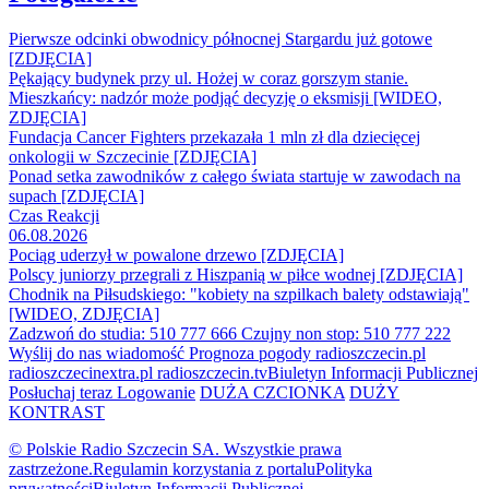
Pierwsze odcinki obwodnicy północnej Stargardu już gotowe
[ZDJĘCIA]
Pękający budynek przy ul. Hożej w coraz gorszym stanie.
Mieszkańcy: nadzór może podjąć decyzję o eksmisji [WIDEO,
ZDJĘCIA]
Fundacja Cancer Fighters przekazała 1 mln zł dla dziecięcej
onkologii w Szczecinie [ZDJĘCIA]
Ponad setka zawodników z całego świata startuje w zawodach na
supach [ZDJĘCIA]
Czas Reakcji
06.08.2026
Pociąg uderzył w powalone drzewo [ZDJĘCIA]
Polscy juniorzy przegrali z Hiszpanią w piłce wodnej [ZDJĘCIA]
Chodnik na Piłsudskiego: "kobiety na szpilkach balety odstawiają"
[WIDEO, ZDJĘCIA]
Zadzwoń do studia: 510 777 666
Czujny non stop: 510 777 222
Wyślij do nas wiadomość
Prognoza pogody
radioszczecin.pl
radioszczecinextra.pl
radioszczecin.tv
Biuletyn Informacji Publicznej
Posłuchaj teraz
Logowanie
DUŻA CZCIONKA
DUŻY
KONTRAST
© Polskie Radio Szczecin SA. Wszystkie prawa
zastrzeżone.
Regulamin korzystania z portalu
Polityka
prywatności
Biuletyn Informacji Publicznej