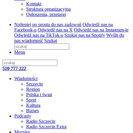
Kontakt
Struktura organizacyjna
Ogłoszenia, przetargi
Najlepiej po prostu do nas zadzwoń
Odwiedź nas na
Facebook-u
Odwiedź nas na X
Odwiedź nas na Instagram-ie
Odwiedź nas na TikTok-u
Szukaj nas na Spotify
Wyślij do
nas wiadomość
Szukaj
Menu
510 777 222
Wiadomości
Szczecin
Region
Polska i świat
Sport
Kultura
Biznes
Podcasty
Radio Szczecin
Radio Szczecin Extra
Muzyka