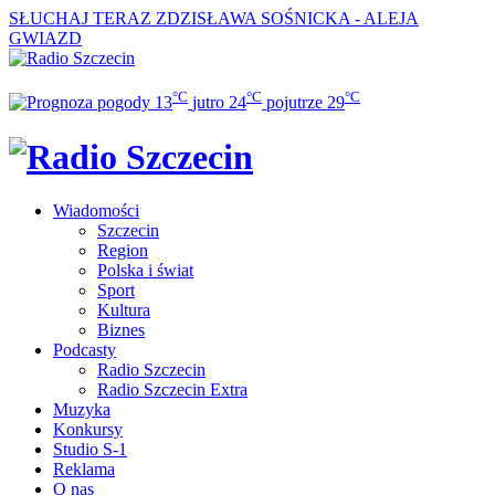
SŁUCHAJ TERAZ
ZDZISŁAWA SOŚNICKA - ALEJA
GWIAZD
°C
°C
°C
13
jutro
24
pojutrze
29
Wiadomości
Szczecin
Region
Polska i świat
Sport
Kultura
Biznes
Podcasty
Radio Szczecin
Radio Szczecin Extra
Muzyka
Konkursy
Studio S-1
Reklama
O nas