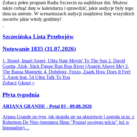
Zobacz pełen program Radia Szczecin na najbliższe dni. Możesz
także cofnąć datę w kalendarzu i sprawdzić, jakie audycje były tego
dnia na antenie. W scenariuszach audycji znajdziesz listę wszystkich
uworów jakie wtedy graliśmy!
Szczecińska Lista Przebojów
Notowanie 1835 (31.07.2026)
1. Hugel, Imael Angel, Ultra Nate
Movin' To The Sun
2. David
Guetta, Alok, Stick Figure
Run Run River (Angels Above Me)
3.
The Bausa
Magnetic
4. Dubdogz, Fezzo, Zaark
How Does It Feel
5. Anotr feat. 54 Ultra
Talk To You
Zobacz
Głosuj »
Płyta tygodnia
ARIANA GRANDE - Petal 03 - 09.08.2026
Ariana Grande po tym, jak skupiła się na aktorstwie i zagrała m.in. z
Robertem De Niro (premiera filmu "Poznaj swojego teścia" już w
listopadzie)…