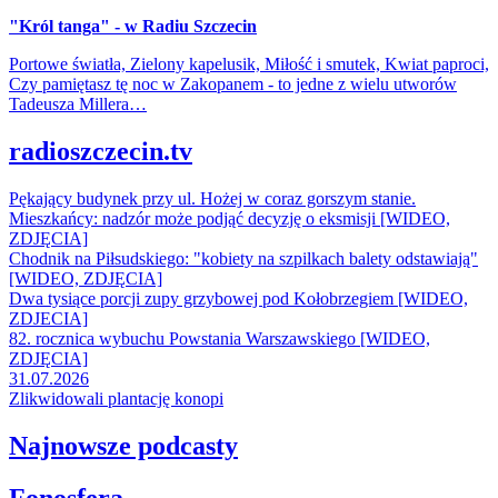
"Król tanga" - w Radiu Szczecin
Portowe światła, Zielony kapelusik, Miłość i smutek, Kwiat paproci,
Czy pamiętasz tę noc w Zakopanem - to jedne z wielu utworów
Tadeusza Millera…
radioszczecin.tv
Pękający budynek przy ul. Hożej w coraz gorszym stanie.
Mieszkańcy: nadzór może podjąć decyzję o eksmisji [WIDEO,
ZDJĘCIA]
Chodnik na Piłsudskiego: "kobiety na szpilkach balety odstawiają"
[WIDEO, ZDJĘCIA]
Dwa tysiące porcji zupy grzybowej pod Kołobrzegiem [WIDEO,
ZDJECIA]
82. rocznica wybuchu Powstania Warszawskiego [WIDEO,
ZDJĘCIA]
31.07.2026
Zlikwidowali plantację konopi
Najnowsze podcasty
Fonosfera