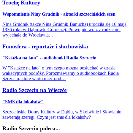
Trochę Kultury
Wspomnienie Niny Grudnik - aktorki szczecińskich scen
Nina Grudnik (także Nina Grudnik-Banucha) urodziła się 16 maja
1936 roku w Dąbrowie Górniczej. Po wojnie wraz z rodzicami
wyjechała do Wrocławia…
Fonosfera - reportaże i słuchowiska
"Książka na lato" - audiobooki Radia Szczecin
W "Książce na lato" o tym czego można posłuchać w czasie
wakacyjnych podróży. Porozmawiamy o audiobookach Radia
Szczecin, które warto mieć pod…
Radio Szczecin na Wieczór
"SMS dla lokalsów"
Szczecińskie Domy Kultury w Dąbiu, w Skolwinie i Słowianin
zawierają szeregi. Czym jest sms dla lokalsów?
Radio Szczecin poleca...