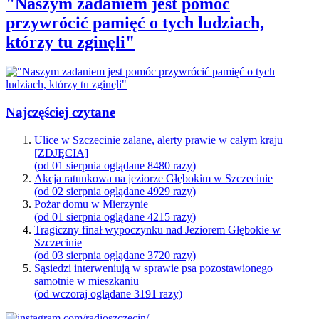
"Naszym zadaniem jest pomóc
przywrócić pamięć o tych ludziach,
którzy tu zginęli"
Najczęściej czytane
Ulice w Szczecinie zalane, alerty prawie w całym kraju
[ZDJĘCIA]
(od 01 sierpnia oglądane 8480 razy)
Akcja ratunkowa na jeziorze Głębokim w Szczecinie
(od 02 sierpnia oglądane 4929 razy)
Pożar domu w Mierzynie
(od 01 sierpnia oglądane 4215 razy)
Tragiczny finał wypoczynku nad Jeziorem Głębokie w
Szczecinie
(od 03 sierpnia oglądane 3720 razy)
Sąsiedzi interweniują w sprawie psa pozostawionego
samotnie w mieszkaniu
(od wczoraj oglądane 3191 razy)