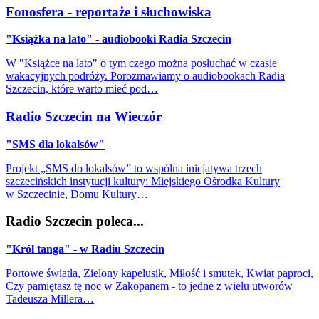
Fonosfera - reportaże i słuchowiska
"Książka na lato" - audiobooki Radia Szczecin
W "Książce na lato" o tym czego można posłuchać w czasie
wakacyjnych podróży. Porozmawiamy o audiobookach Radia
Szczecin, które warto mieć pod…
Radio Szczecin na Wieczór
"SMS dla lokalsów"
Projekt „SMS do lokalsów” to wspólna inicjatywa trzech
szczecińskich instytucji kultury: Miejskiego Ośrodka Kultury
w Szczecinie, Domu Kultury…
Radio Szczecin poleca...
"Król tanga" - w Radiu Szczecin
Portowe światła, Zielony kapelusik, Miłość i smutek, Kwiat paproci,
Czy pamiętasz tę noc w Zakopanem - to jedne z wielu utworów
Tadeusza Millera…