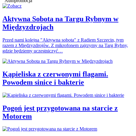
Autopromocja
Aktywna Sobota na Targu Rybnym w
Międzyzdrojach
Przed nami kolejna "Aktywna sobota" z Radiem Szczecin, tym
razem z Międzyzdrojów. Z mikrofonem zajrzymy na Targ Rybny,
gdzie będziemy uczestniczyć…
Kąpieliska z czerwonymi flagami.
Powodem sinice i bakterie
Pogoń jest przygotowana na starcie z
Motorem