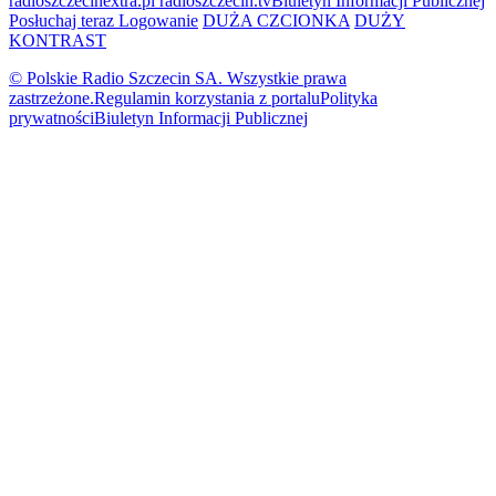
radioszczecinextra.pl
radioszczecin.tv
Biuletyn Informacji Publicznej
Posłuchaj teraz
Logowanie
DUŻA CZCIONKA
DUŻY
KONTRAST
© Polskie Radio Szczecin SA. Wszystkie prawa
zastrzeżone.
Regulamin korzystania z portalu
Polityka
prywatności
Biuletyn Informacji Publicznej