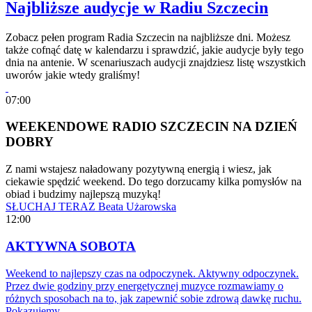
Najbliższe audycje w Radiu Szczecin
Zobacz pełen program Radia Szczecin na najbliższe dni. Możesz
także cofnąć datę w kalendarzu i sprawdzić, jakie audycje były tego
dnia na antenie. W scenariuszach audycji znajdziesz listę wszystkich
uworów jakie wtedy graliśmy!
07:00
WEEKENDOWE RADIO SZCZECIN NA DZIEŃ
DOBRY
Z nami wstajesz naładowany pozytywną energią i wiesz, jak
ciekawie spędzić weekend. Do tego dorzucamy kilka pomysłów na
obiad i budzimy najlepszą muzyką!
SŁUCHAJ TERAZ
Beata Użarowska
12:00
AKTYWNA SOBOTA
Weekend to najlepszy czas na odpoczynek. Aktywny odpoczynek.
Przez dwie godziny przy energetycznej muzyce rozmawiamy o
różnych sposobach na to, jak zapewnić sobie zdrową dawkę ruchu.
Pokazujemy…