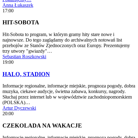
Anna Łukaszek
17:00
HIT-SOBOTA
Hit-Sobota to program, w którym gramy hity stare nowe i
najnowsze. Do tego zaglądamy do archiwalnych notowań list
przebojów ze Stanów Zjednoczonych oraz Europy. Prezentujemy
trzy utwory "gwiazdy"…
Sebastian Roszkowski
19:00
HALO, STADION
Informacje regionalne, informacje miejskie, prognoza pogody, dobra
muzyka, ciekawe audycje, świetna zabawa, konkursy, nagrody.
Słuchaj przez internet lub w województwie zachodniopomorskiem
(POLSKA)…
Artur Dyczewski
20:00
CZEKOLADA NA WAKACJE
Informacje regionalne, informacje miejskie, prognoza pogody, dobra