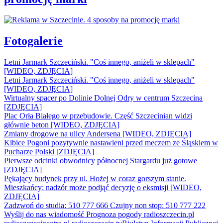
Fotogalerie
Letni Jarmark Szczeciński. "Coś innego, aniżeli w sklepach"
[WIDEO, ZDJĘCIA]
Letni Jarmark Szczeciński. "Coś innego, aniżeli w sklepach"
[WIDEO, ZDJĘCIA]
Wirtualny spacer po Dolinie Dolnej Odry w centrum Szczecina
[ZDJĘCIA]
Plac Orła Białego w przebudowie. Część Szczecinian widzi
głównie beton [WIDEO, ZDJĘCIA]
Zmiany drogowe na ulicy Andersena [WIDEO, ZDJĘCIA]
Kibice Pogoni pozytywnie nastawieni przed meczem ze Śląskiem w
Pucharze Polski [ZDJĘCIA]
Pierwsze odcinki obwodnicy północnej Stargardu już gotowe
[ZDJĘCIA]
Pękający budynek przy ul. Hożej w coraz gorszym stanie.
Mieszkańcy: nadzór może podjąć decyzję o eksmisji [WIDEO,
ZDJĘCIA]
Zadzwoń do studia: 510 777 666
Czujny non stop: 510 777 222
Wyślij do nas wiadomość
Prognoza pogody
radioszczecin.pl