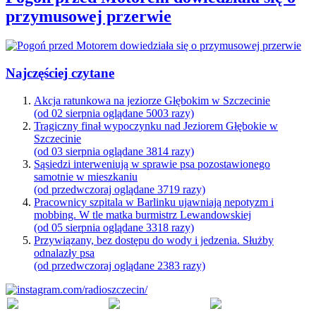
przymusowej przerwie
Najczęściej czytane
Akcja ratunkowa na jeziorze Głębokim w Szczecinie
(od 02 sierpnia oglądane 5003 razy)
Tragiczny finał wypoczynku nad Jeziorem Głębokie w
Szczecinie
(od 03 sierpnia oglądane 3814 razy)
Sąsiedzi interweniują w sprawie psa pozostawionego
samotnie w mieszkaniu
(od przedwczoraj oglądane 3719 razy)
Pracownicy szpitala w Barlinku ujawniają nepotyzm i
mobbing. W tle matka burmistrz Lewandowskiej
(od 05 sierpnia oglądane 3318 razy)
Przywiązany, bez dostępu do wody i jedzenia. Służby
odnalazły psa
(od przedwczoraj oglądane 2383 razy)