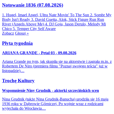
Notowanie 1836 (07.08.2026)
1. Hugel, Imael Angel, Ultra Nate
Movin' To The Sun
2. Sombr
My
Body Isn't Ready
3. David Guetta, Alok, Stick Figure
Run Run
River (Angels Above Me)
4. DJ Goja, Jason Derulo, Melody
Mi
Chico
5. Temper City
Self Aware
Zobacz
Głosuj »
Płyta tygodnia
ARIANA GRANDE - Petal 03 - 09.08.2026
Ariana Grande po tym, jak skupiła się na aktorstwie i zagrała m.in. z
Robertem De Niro (premiera filmu "Poznaj swojego teścia" już w
listopadzie)…
Trochę Kultury
Wspomnienie Niny Grudnik - aktorki szczecińskich scen
Nina Grudnik (także Nina Grudnik-Banucha) urodziła się 16 maja
1936 roku w Dąbrowie Górniczej. Po wojnie wraz z rodzicami
wyjechała do Wrocławia…