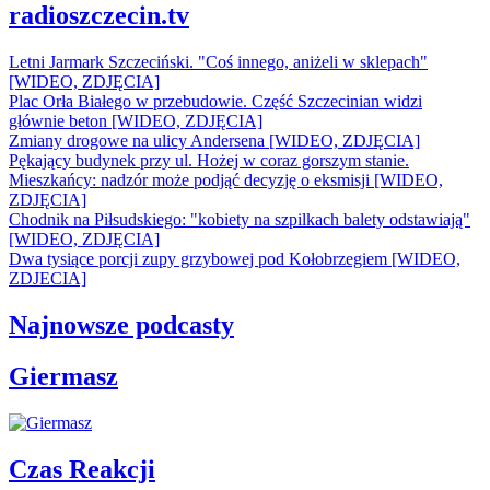
radioszczecin.tv
Letni Jarmark Szczeciński. "Coś innego, aniżeli w sklepach"
[WIDEO, ZDJĘCIA]
Plac Orła Białego w przebudowie. Część Szczecinian widzi
głównie beton [WIDEO, ZDJĘCIA]
Zmiany drogowe na ulicy Andersena [WIDEO, ZDJĘCIA]
Pękający budynek przy ul. Hożej w coraz gorszym stanie.
Mieszkańcy: nadzór może podjąć decyzję o eksmisji [WIDEO,
ZDJĘCIA]
Chodnik na Piłsudskiego: "kobiety na szpilkach balety odstawiają"
[WIDEO, ZDJĘCIA]
Dwa tysiące porcji zupy grzybowej pod Kołobrzegiem [WIDEO,
ZDJECIA]
Najnowsze podcasty
Giermasz
Czas Reakcji