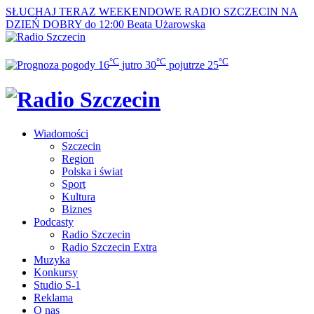
SŁUCHAJ TERAZ
WEEKENDOWE RADIO SZCZECIN NA
DZIEŃ DOBRY do 12:00
Beata Użarowska
°C
°C
°C
16
jutro
30
pojutrze
25
Wiadomości
Szczecin
Region
Polska i świat
Sport
Kultura
Biznes
Podcasty
Radio Szczecin
Radio Szczecin Extra
Muzyka
Konkursy
Studio S-1
Reklama
O nas