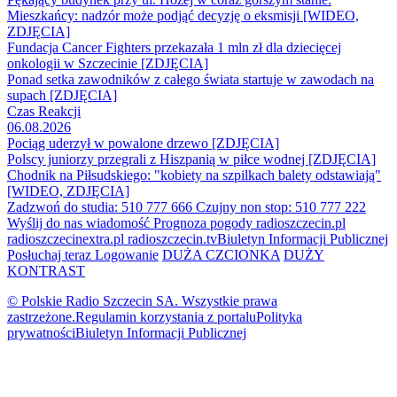
Mieszkańcy: nadzór może podjąć decyzję o eksmisji [WIDEO,
ZDJĘCIA]
Fundacja Cancer Fighters przekazała 1 mln zł dla dziecięcej
onkologii w Szczecinie [ZDJĘCIA]
Ponad setka zawodników z całego świata startuje w zawodach na
supach [ZDJĘCIA]
Czas Reakcji
06.08.2026
Pociąg uderzył w powalone drzewo [ZDJĘCIA]
Polscy juniorzy przegrali z Hiszpanią w piłce wodnej [ZDJĘCIA]
Chodnik na Piłsudskiego: "kobiety na szpilkach balety odstawiają"
[WIDEO, ZDJĘCIA]
Zadzwoń do studia: 510 777 666
Czujny non stop: 510 777 222
Wyślij do nas wiadomość
Prognoza pogody
radioszczecin.pl
radioszczecinextra.pl
radioszczecin.tv
Biuletyn Informacji Publicznej
Posłuchaj teraz
Logowanie
DUŻA CZCIONKA
DUŻY
KONTRAST
© Polskie Radio Szczecin SA. Wszystkie prawa
zastrzeżone.
Regulamin korzystania z portalu
Polityka
prywatności
Biuletyn Informacji Publicznej