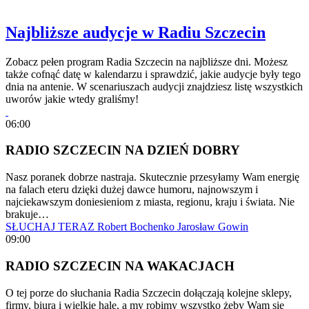
Najbliższe audycje w Radiu Szczecin
Zobacz pełen program Radia Szczecin na najbliższe dni. Możesz
także cofnąć datę w kalendarzu i sprawdzić, jakie audycje były tego
dnia na antenie. W scenariuszach audycji znajdziesz listę wszystkich
uworów jakie wtedy graliśmy!
06:00
RADIO SZCZECIN NA DZIEŃ DOBRY
Nasz poranek dobrze nastraja. Skutecznie przesyłamy Wam energię
na falach eteru dzięki dużej dawce humoru, najnowszym i
najciekawszym doniesieniom z miasta, regionu, kraju i świata. Nie
brakuje…
SŁUCHAJ TERAZ
Robert Bochenko
Jarosław Gowin
09:00
RADIO SZCZECIN NA WAKACJACH
O tej porze do słuchania Radia Szczecin dołączają kolejne sklepy,
firmy, biura i wielkie hale, a my robimy wszystko żeby Wam się