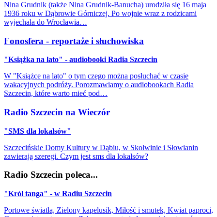
Nina Grudnik (także Nina Grudnik-Banucha) urodziła się 16 maja
1936 roku w Dąbrowie Górniczej. Po wojnie wraz z rodzicami
wyjechała do Wrocławia…
Fonosfera - reportaże i słuchowiska
"Książka na lato" - audiobooki Radia Szczecin
W "Książce na lato" o tym czego można posłuchać w czasie
wakacyjnych podróży. Porozmawiamy o audiobookach Radia
Szczecin, które warto mieć pod…
Radio Szczecin na Wieczór
"SMS dla lokalsów"
Szczecińskie Domy Kultury w Dąbiu, w Skolwinie i Słowianin
zawierają szeregi. Czym jest sms dla lokalsów?
Radio Szczecin poleca...
"Król tanga" - w Radiu Szczecin
Portowe światła, Zielony kapelusik, Miłość i smutek, Kwiat paproci,