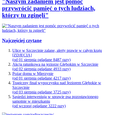
"Naszym zadaniem jest pomóc
przywrócić pamięć o tych ludziach,
którzy tu zginęli"
Najczęściej czytane
Ulice w Szczecinie zalane, alerty prawie w całym kraju
[ZDJĘCIA]
(od 01 sierpnia oglądane 8487 razy)
Akcja ratunkowa na jeziorze Głębokim w Szczecinie
(od 02 sierpnia oglądane 4933 razy)
Pożar domu w Mierzynie
(od 01 sierpnia oglądane 4217 razy)
Tragiczny finał wypoczynku nad Jeziorem Głębokie w
Szczecinie
(od 03 sierpnia oglądane 3725 razy)
Sąsiedzi interweniują w sprawie psa pozostawionego
samotnie w mieszkaniu
(od wczoraj oglądane 3222 razy)