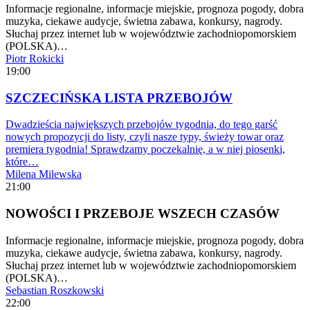
Informacje regionalne, informacje miejskie, prognoza pogody, dobra
muzyka, ciekawe audycje, świetna zabawa, konkursy, nagrody.
Słuchaj przez internet lub w województwie zachodniopomorskiem
(POLSKA)…
Piotr Rokicki
19:00
SZCZECIŃSKA LISTA PRZEBOJÓW
Dwadzieścia największych przebojów tygodnia, do tego garść
nowych propozycji do listy, czyli nasze typy, świeży towar oraz
premiera tygodnia! Sprawdzamy poczekalnię, a w niej piosenki,
które…
Milena Milewska
21:00
NOWOŚCI I PRZEBOJE WSZECH CZASÓW
Informacje regionalne, informacje miejskie, prognoza pogody, dobra
muzyka, ciekawe audycje, świetna zabawa, konkursy, nagrody.
Słuchaj przez internet lub w województwie zachodniopomorskiem
(POLSKA)…
Sebastian Roszkowski
22:00