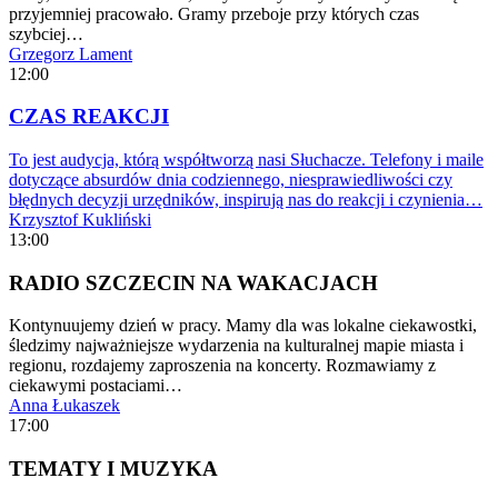
przyjemniej pracowało. Gramy przeboje przy których czas
szybciej…
Grzegorz Lament
12:00
CZAS REAKCJI
To jest audycja, którą współtworzą nasi Słuchacze. Telefony i maile
dotyczące absurdów dnia codziennego, niesprawiedliwości czy
błędnych decyzji urzędników, inspirują nas do reakcji i czynienia…
Krzysztof Kukliński
13:00
RADIO SZCZECIN NA WAKACJACH
Kontynuujemy dzień w pracy. Mamy dla was lokalne ciekawostki,
śledzimy najważniejsze wydarzenia na kulturalnej mapie miasta i
regionu, rozdajemy zaproszenia na koncerty. Rozmawiamy z
ciekawymi postaciami…
Anna Łukaszek
17:00
TEMATY I MUZYKA