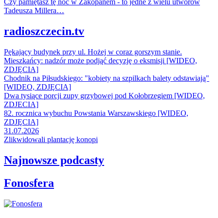
Czy pamiętasz tę noc w Zakopanem - to jedne z wielu utworów
Tadeusza Millera…
radioszczecin.tv
Pękający budynek przy ul. Hożej w coraz gorszym stanie.
Mieszkańcy: nadzór może podjąć decyzję o eksmisji [WIDEO,
ZDJĘCIA]
Chodnik na Piłsudskiego: "kobiety na szpilkach balety odstawiają"
[WIDEO, ZDJĘCIA]
Dwa tysiące porcji zupy grzybowej pod Kołobrzegiem [WIDEO,
ZDJECIA]
82. rocznica wybuchu Powstania Warszawskiego [WIDEO,
ZDJĘCIA]
31.07.2026
Zlikwidowali plantację konopi
Najnowsze podcasty
Fonosfera