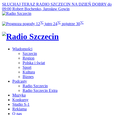
SŁUCHAJ TERAZ
RADIO SZCZECIN NA DZIEŃ DOBRY do
09:00
Robert Bochenko, Jarosław Gowin
°C
°C
°C
12
jutro
24
pojutrze
30
Wiadomości
Szczecin
Region
Polska i świat
Sport
Kultura
Biznes
Podcasty
Radio Szczecin
Radio Szczecin Extra
Muzyka
Konkursy
Studio S-1
Reklama
O nas