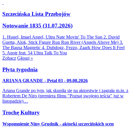
Szczecińska Lista Przebojów
Notowanie 1835 (31.07.2026)
1. Hugel, Imael Angel, Ultra Nate
Movin' To The Sun
2. David
Guetta, Alok, Stick Figure
Run Run River (Angels Above Me)
3.
The Bausa
Magnetic
4. Dubdogz, Fezzo, Zaark
How Does It Feel
5. Anotr feat. 54 Ultra
Talk To You
Zobacz
Głosuj »
Płyta tygodnia
ARIANA GRANDE - Petal 03 - 09.08.2026
Ariana Grande po tym, jak skupiła się na aktorstwie i zagrała m.in. z
Robertem De Niro (premiera filmu "Poznaj swojego teścia" już w
listopadzie)…
Trochę Kultury
Wspomnienie Niny Grudnik - aktorki szczecińskich scen