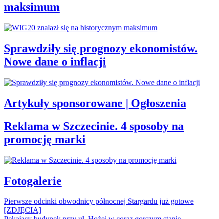
maksimum
Sprawdziły się prognozy ekonomistów.
Nowe dane o inflacji
Artykuły sponsorowane | Ogłoszenia
Reklama w Szczecinie. 4 sposoby na
promocję marki
Fotogalerie
Pierwsze odcinki obwodnicy północnej Stargardu już gotowe
[ZDJĘCIA]
Pękający budynek przy ul. Hożej w coraz gorszym stanie.