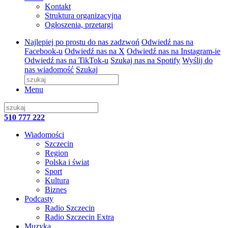
Kontakt
Struktura organizacyjna
Ogłoszenia, przetargi
Najlepiej po prostu do nas zadzwoń
Odwiedź nas na
Facebook-u
Odwiedź nas na X
Odwiedź nas na Instagram-ie
Odwiedź nas na TikTok-u
Szukaj nas na Spotify
Wyślij do
nas wiadomość
Szukaj
Menu
510 777 222
Wiadomości
Szczecin
Region
Polska i świat
Sport
Kultura
Biznes
Podcasty
Radio Szczecin
Radio Szczecin Extra
Muzyka