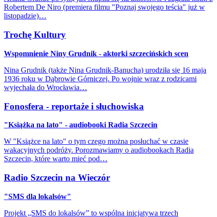
Robertem De Niro (premiera filmu "Poznaj swojego teścia" już w
listopadzie)…
Trochę Kultury
Wspomnienie Niny Grudnik - aktorki szczecińskich scen
Nina Grudnik (także Nina Grudnik-Banucha) urodziła się 16 maja
1936 roku w Dąbrowie Górniczej. Po wojnie wraz z rodzicami
wyjechała do Wrocławia…
Fonosfera - reportaże i słuchowiska
"Książka na lato" - audiobooki Radia Szczecin
W "Książce na lato" o tym czego można posłuchać w czasie
wakacyjnych podróży. Porozmawiamy o audiobookach Radia
Szczecin, które warto mieć pod…
Radio Szczecin na Wieczór
"SMS dla lokalsów"
Projekt „SMS do lokalsów” to wspólna inicjatywa trzech