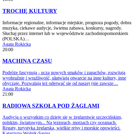
TROCHĘ KULTURY
Informacje regionalne, informacje miejskie, prognoza pogody, dobra
muzyka, ciekawe audycje, świetna zabawa, konkursy, nagrody.
Słuchaj przez internet lub w województwie zachodniopomorskiem
(POLSKA)…
Agata Rokicka
20:00
MACHINA CZASU
Podróże fascynują - uczą nowych smaków i zapachów, rozwijają
wyobraźnię i wrażliwość, ułatwiają otwarcie na inne kultury, inne
obyczaje. Pozwalają też oderwać się od naszej (nie zawsze…
Agata Rokicka
21:00
RADIOWA SZKOŁA POD ŻAGLAMI
Audycja o wszystkim co dzieje się w żeglarstwie szczecińskim,
polskim, światowym... Na jeziorach, morzach czy oceanach.
Regaty, turystyka żeglarska, wielkie rejsy i morskie opowieści.
Katarzyna Wolnik-Sayna