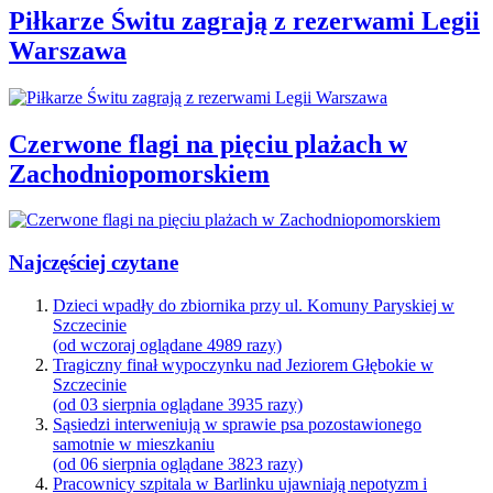
Piłkarze Świtu zagrają z rezerwami Legii
Warszawa
Czerwone flagi na pięciu plażach w
Zachodniopomorskiem
Najczęściej czytane
Dzieci wpadły do zbiornika przy ul. Komuny Paryskiej w
Szczecinie
(od wczoraj oglądane 4989 razy)
Tragiczny finał wypoczynku nad Jeziorem Głębokie w
Szczecinie
(od 03 sierpnia oglądane 3935 razy)
Sąsiedzi interweniują w sprawie psa pozostawionego
samotnie w mieszkaniu
(od 06 sierpnia oglądane 3823 razy)
Pracownicy szpitala w Barlinku ujawniają nepotyzm i