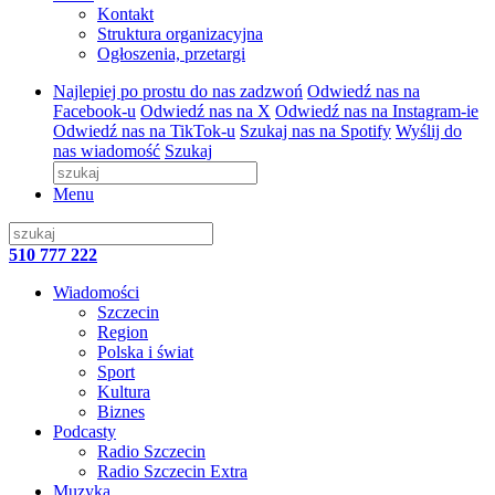
Kontakt
Struktura organizacyjna
Ogłoszenia, przetargi
Najlepiej po prostu do nas zadzwoń
Odwiedź nas na
Facebook-u
Odwiedź nas na X
Odwiedź nas na Instagram-ie
Odwiedź nas na TikTok-u
Szukaj nas na Spotify
Wyślij do
nas wiadomość
Szukaj
Menu
510 777 222
Wiadomości
Szczecin
Region
Polska i świat
Sport
Kultura
Biznes
Podcasty
Radio Szczecin
Radio Szczecin Extra
Muzyka