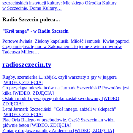
szczecińskich instytucji kultury: Miejskiego Ośrodka Kultury
w Szczecinie, Domu Kultury…
Radio Szczecin poleca...
"Król tanga" - w Radiu Szczecin
Portowe światła, Zielony kapelusik, Miłość i smutek, Kwiat paproci,
Czy pamiętasz tę noc w Zakopanem - to jedne z wielu utworów
Tadeusza Millera…
radioszczecin.tv
Rugby, szermierka i... zbijak, czyli warsztaty z gry w juggera
[WIDEO, ZDJĘCIA]
Co przyciąga mieszkańców na Jarmark Szczeciński? Powodów jest
kilka [WIDEO, ZDJĘCIA]
Ostatni moduł pływającego doku został zwodowany [WIDEO,
ZDJĘCIA]
Letni Jarmark Szczeciński. "Coś innego, aniżeli w sklepach"
[WIDEO, ZDJĘCIA]
Plac Orła Białego w przebudowie. Część Szczecinian widzi
głównie beton [WIDEO, ZDJĘCIA]
Zmiany drogowe na ulicy Andersena [WIDEO, ZDJĘCIA]