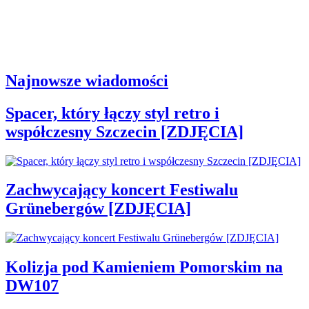
Najnowsze wiadomości
Spacer, który łączy styl retro i
współczesny Szczecin [ZDJĘCIA]
Zachwycający koncert Festiwalu
Grünebergów [ZDJĘCIA]
Kolizja pod Kamieniem Pomorskim na
DW107