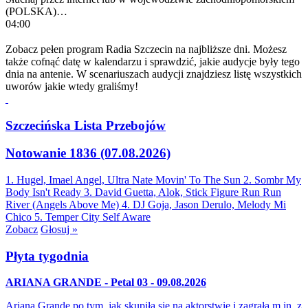
(POLSKA)…
04:00
Zobacz pełen program Radia Szczecin na najbliższe dni. Możesz
także cofnąć datę w kalendarzu i sprawdzić, jakie audycje były tego
dnia na antenie. W scenariuszach audycji znajdziesz listę wszystkich
uworów jakie wtedy graliśmy!
Szczecińska Lista Przebojów
Notowanie 1836 (07.08.2026)
1. Hugel, Imael Angel, Ultra Nate
Movin' To The Sun
2. Sombr
My
Body Isn't Ready
3. David Guetta, Alok, Stick Figure
Run Run
River (Angels Above Me)
4. DJ Goja, Jason Derulo, Melody
Mi
Chico
5. Temper City
Self Aware
Zobacz
Głosuj »
Płyta tygodnia
ARIANA GRANDE - Petal 03 - 09.08.2026
Ariana Grande po tym, jak skupiła się na aktorstwie i zagrała m.in. z