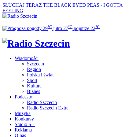
SŁUCHAJ TERAZ
THE BLACK EYED PEAS - I GOTTA
FEELING
°C
°C
°C
29
jutro
27
pojutrze
22
Wiadomości
Szczecin
Region
Polska i świat
Sport
Kultura
Biznes
Podcasty
Radio Szczecin
Radio Szczecin Extra
Muzyka
Konkursy
Studio S-1
Reklama
O nas