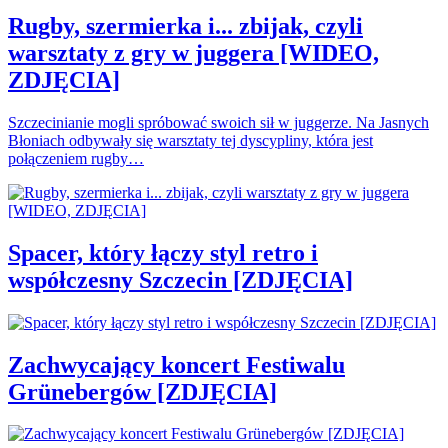
Rugby, szermierka i... zbijak, czyli
warsztaty z gry w juggera [WIDEO,
ZDJĘCIA]
Szczecinianie mogli spróbować swoich sił w juggerze. Na Jasnych
Błoniach odbywały się warsztaty tej dyscypliny, która jest
połączeniem rugby…
Spacer, który łączy styl retro i
współczesny Szczecin [ZDJĘCIA]
Zachwycający koncert Festiwalu
Grünebergów [ZDJĘCIA]