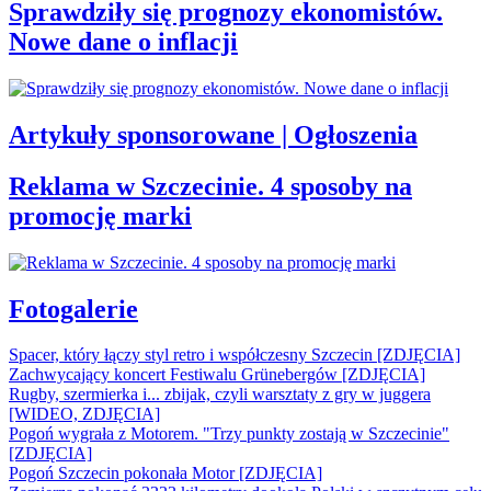
Sprawdziły się prognozy ekonomistów.
Nowe dane o inflacji
Artykuły sponsorowane | Ogłoszenia
Reklama w Szczecinie. 4 sposoby na
promocję marki
Fotogalerie
Spacer, który łączy styl retro i współczesny Szczecin [ZDJĘCIA]
Zachwycający koncert Festiwalu Grünebergów [ZDJĘCIA]
Rugby, szermierka i... zbijak, czyli warsztaty z gry w juggera
[WIDEO, ZDJĘCIA]
Pogoń wygrała z Motorem. "Trzy punkty zostają w Szczecinie"
[ZDJĘCIA]
Pogoń Szczecin pokonała Motor [ZDJĘCIA]