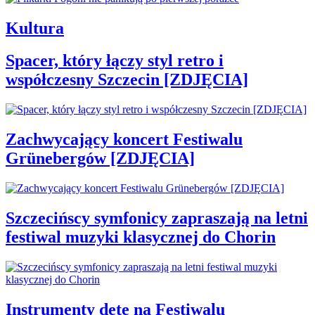
Kultura
Spacer, który łączy styl retro i
współczesny Szczecin [ZDJĘCIA]
Zachwycający koncert Festiwalu
Grünebergów [ZDJĘCIA]
Szczecińscy symfonicy zapraszają na letni
festiwal muzyki klasycznej do Chorin
Instrumenty dęte na Festiwalu