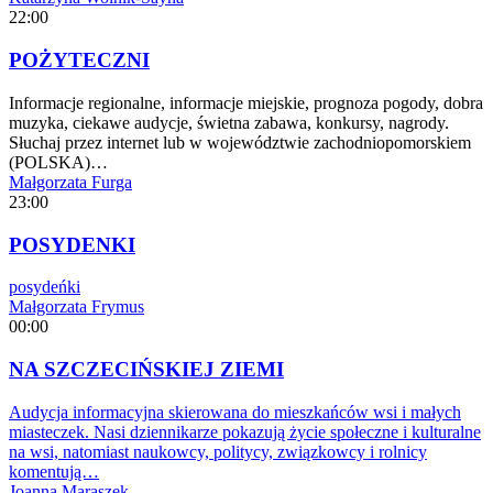
22:00
POŻYTECZNI
Informacje regionalne, informacje miejskie, prognoza pogody, dobra
muzyka, ciekawe audycje, świetna zabawa, konkursy, nagrody.
Słuchaj przez internet lub w województwie zachodniopomorskiem
(POLSKA)…
Małgorzata Furga
23:00
POSYDENKI
posydeńki
Małgorzata Frymus
00:00
NA SZCZECIŃSKIEJ ZIEMI
Audycja informacyjna skierowana do mieszkańców wsi i małych
miasteczek. Nasi dziennikarze pokazują życie społeczne i kulturalne
na wsi, natomiast naukowcy, politycy, związkowcy i rolnicy
komentują…
Joanna Maraszek