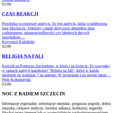
01:00
CZAS REAKCJI
Powtórka wczorajszej audycji. To jest audycja, którą współtworzą
nasi Słuchacze. Telefony i maile dotyczące absurdów dnia
codziennego, niesprawiedliwości czy błędnych decyzji
urzędników…
Krzysztof Kukliński
02:00
RELIGIA NA FALI
Kościół na Pomorzu Zachodnim, w kraju i na świecie. To wszystko
w ramach audycji katolickiej "Religia na fali", która w każdą
niedzielę po godzinie 7 na antenie. W programie i na stronie także…
Piotr Kołodziejski
03:00
NOC Z RADIEM SZCZECIN
Informacje regionalne, informacje miejskie, prognoza pogody, dobra
muzyka, ciekawe audycje, świetna zabawa, konkursy, nagrody.
Słuchaj przez internet lub w województwie zachodniopomorskiem