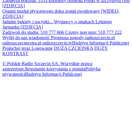
Zamierza pokonać 3333 kilometry dookoła Polski w szczytnym celu
[ZDJĘCIA]
Ostatni moduł pływającego doku został zwodowany [WIDEO,
ZDJĘCIA]
Jadalne bukiety i oscypki... Wystawcy o smakach Letniego
Jarmarku [ZDJĘCIA]
Zadzwoń do studia: 510 777 666
Czujny non stop: 510 777 222
Wyślij do nas wiadomość
Prognoza pogody
radioszczecin.pl
radioszczecinextra.pl
radioszczecin.tv
Biuletyn Informacji Publicznej
Posłuchaj teraz
Logowanie
DUŻA CZCIONKA
DUŻY
KONTRAST
© Polskie Radio Szczecin SA. Wszystkie prawa
zastrzeżone.
Regulamin korzystania z portalu
Polityka
prywatności
Biuletyn Informacji Publicznej