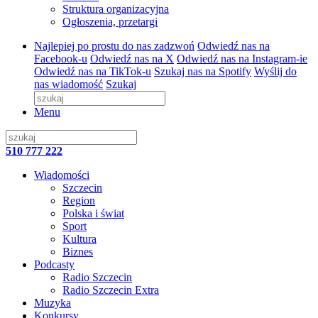
Struktura organizacyjna
Ogłoszenia, przetargi
Najlepiej po prostu do nas zadzwoń
Odwiedź nas na
Facebook-u
Odwiedź nas na X
Odwiedź nas na Instagram-ie
Odwiedź nas na TikTok-u
Szukaj nas na Spotify
Wyślij do
nas wiadomość
Szukaj
Menu
510 777 222
Wiadomości
Szczecin
Region
Polska i świat
Sport
Kultura
Biznes
Podcasty
Radio Szczecin
Radio Szczecin Extra
Muzyka
Konkursy