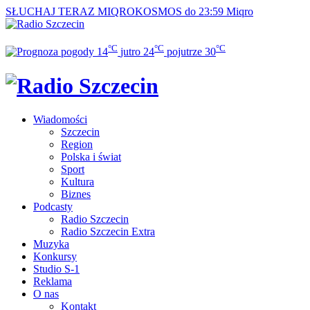
SŁUCHAJ TERAZ
MIQROKOSMOS do 23:59
Miqro
°C
°C
°C
14
jutro
24
pojutrze
30
Wiadomości
Szczecin
Region
Polska i świat
Sport
Kultura
Biznes
Podcasty
Radio Szczecin
Radio Szczecin Extra
Muzyka
Konkursy
Studio S-1
Reklama
O nas
Kontakt