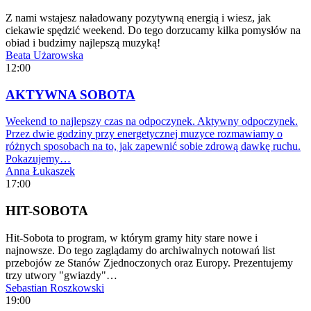
Z nami wstajesz naładowany pozytywną energią i wiesz, jak
ciekawie spędzić weekend. Do tego dorzucamy kilka pomysłów na
obiad i budzimy najlepszą muzyką!
Beata Użarowska
12:00
AKTYWNA SOBOTA
Weekend to najlepszy czas na odpoczynek. Aktywny odpoczynek.
Przez dwie godziny przy energetycznej muzyce rozmawiamy o
różnych sposobach na to, jak zapewnić sobie zdrową dawkę ruchu.
Pokazujemy…
Anna Łukaszek
17:00
HIT-SOBOTA
Hit-Sobota to program, w którym gramy hity stare nowe i
najnowsze. Do tego zaglądamy do archiwalnych notowań list
przebojów ze Stanów Zjednoczonych oraz Europy. Prezentujemy
trzy utwory "gwiazdy"…
Sebastian Roszkowski
19:00