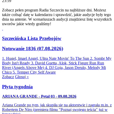
23:59
Zobacz pełen program Radia Szczecin na najbliższe dni. Możesz
także cofnąć datę w kalendarzu i sprawdzić, jakie audycje były tego
dnia na antenie. W scenariuszach audycji znajdziesz listę wszystkich
uworów jakie wtedy graliśmy!
Szczecińska Lista Przebojów
Notowanie 1836 (07.08.2026)
1. Hugel, Imael Angel, Ultra Nate
Movin' To The Sun
2. Sombr
My
Body Isn't Ready
3. David Guetta, Alok, Stick Figure
Run Run
River (Angels Above Me)
4. DJ Goja, Jason Derulo, Melody
Mi
Chico
5. Temper City
Self Aware
Zobacz
Głosuj »
Płyta tygodnia
ARIANA GRANDE - Petal 03 - 09.08.2026
Ariana Grande po tym, jak skupiła się na aktorstwie i zagrała m.in. z
Robertem De Niro (premiera filmu "Poznaj swojego teścia" już w