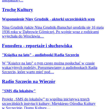
listopadzie)…
Trochę Kultury
Wspomnienie Niny Grudnik - aktorki szczecińskich scen
Nina Grudnik (także Nina Grudnik-Banucha) urodziła się 16 maja
1936 roku w Dąbrowie Górniczej. Po wojnie wraz z rodzicami
wyjechała do Wrocławia…
Fonosfera - reportaże i słuchowiska
"Książka na lato" - audiobooki Radia Szczecin
W "Książce na lato" o tym czego można posłuchać w czasie
wakacyjnych podróży. Porozmawiamy o audiobookach Radia
Szczecin, które warto mieć pod…
Radio Szczecin na Wieczór
"SMS dla lokalsów"
Projekt „SMS do lokalsów” to wspólna inicjatywa trzech
szczecińskich instytucji kultury: Miejskiego Ośrodka Kultury
w Szczecinie, Domu Kultury…