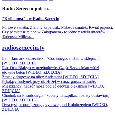
Radio Szczecin poleca...
"Król tanga" - w Radiu Szczecin
Portowe światła, Zielony kapelusik, Miłość i smutek, Kwiat paproci,
Czy pamiętasz tę noc w Zakopanem - to jedne z wielu utworów
Tadeusza Millera…
radioszczecin.tv
Letni Jarmark Szczeciński. "Coś innego, aniżeli w sklepach"
[WIDEO, ZDJĘCIA]
Plac Orła Białego w przebudowie. Część Szczecinian widzi
głównie beton [WIDEO, ZDJĘCIA]
Zmiany drogowe na ulicy Andersena [WIDEO, ZDJĘCIA]
Pękający budynek przy ul. Hożej w coraz gorszym stanie.
Mieszkańcy: nadzór może podjąć decyzję o eksmisji [WIDEO,
ZDJĘCIA]
Chodnik na Piłsudskiego: "kobiety na szpilkach balety odstawiają"
[WIDEO, ZDJĘCIA]
Dwa tysiące porcji zupy grzybowej pod Kołobrzegiem [WIDEO,
ZDJECIA]