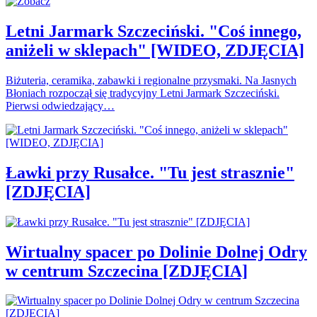
Letni Jarmark Szczeciński. "Coś innego,
aniżeli w sklepach" [WIDEO, ZDJĘCIA]
Biżuteria, ceramika, zabawki i regionalne przysmaki. Na Jasnych
Błoniach rozpoczął się tradycyjny Letni Jarmark Szczeciński.
Pierwsi odwiedzający…
Ławki przy Rusałce. "Tu jest strasznie"
[ZDJĘCIA]
Wirtualny spacer po Dolinie Dolnej Odry
w centrum Szczecina [ZDJĘCIA]