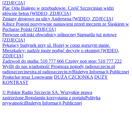
[ZDJĘCIA]
Plac Orła Białego w przebudowie. Część Szczecinian widzi
głównie beton [WIDEO, ZDJĘCIA]
Zmiany drogowe na ulicy Andersena [WIDEO, ZDJĘCIA]
Kibice Pogoni pozytywnie nastawieni przed meczem ze Śląskiem w
Pucharze Polski [ZDJĘCIA]
Pierwsze odcinki obwodnicy północnej Stargardu już gotowe
[ZDJĘCIA]
Pękający budynek przy ul. Hożej w coraz gorszym stanie.
Mieszkańcy: nadzór może podjąć decyzję o eksmisji [WIDEO,
ZDJĘCIA]
Zadzwoń do studia: 510 777 666
Czujny non stop: 510 777 222
Wyślij do nas wiadomość
Prognoza pogody
radioszczecin.pl
radioszczecinextra.pl
radioszczecin.tv
Biuletyn Informacji Publicznej
Posłuchaj teraz
Logowanie
DUŻA CZCIONKA
DUŻY
KONTRAST
© Polskie Radio Szczecin SA. Wszystkie prawa
zastrzeżone.
Regulamin korzystania z portalu
Polityka
prywatności
Biuletyn Informacji Publicznej