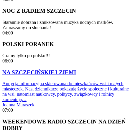
NOC Z RADIEM SZCZECIN
Starannie dobrana i zmiksowana muzyka nocnych marków.
Zapraszamy do słuchania!
04:00
POLSKI PORANEK
Gramy tylko po polsku!!!
06:00
NA SZCZECIŃSKIEJ ZIEMI
Audycja informacyjna skierowana do mieszkańców wsi i małych
miasteczek. Nasi dziennikarze pokazują życie społeczne i kulturalne
na wsi, natomiast naukowcy, politycy, związkowcy i rolnicy
komentują…
Joanna Maraszek
07:00
WEEKENDOWE RADIO SZCZECIN NA DZIEŃ
DOBRY