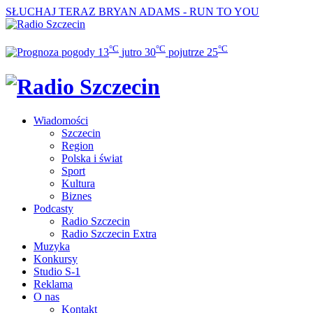
SŁUCHAJ TERAZ
BRYAN ADAMS - RUN TO YOU
°C
°C
°C
13
jutro
30
pojutrze
25
Wiadomości
Szczecin
Region
Polska i świat
Sport
Kultura
Biznes
Podcasty
Radio Szczecin
Radio Szczecin Extra
Muzyka
Konkursy
Studio S-1
Reklama
O nas
Kontakt