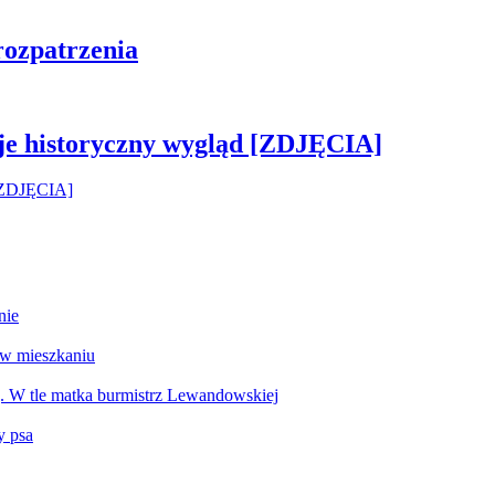
rozpatrzenia
je historyczny wygląd [ZDJĘCIA]
nie
 w mieszkaniu
g. W tle matka burmistrz Lewandowskiej
y psa