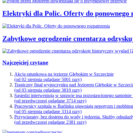
Elektryki dla Polic. Oferty do ponownego 
Zabytkowe ogrodzenie cmentarza odzysku
Najczęściej czytane
Akcja ratunkowa na jeziorze Głębokim w Szczecinie
(od 02 sierpnia oglądane 5001 razy)
Tragiczny finał wypoczynku nad Jeziorem Głębokie w Szczeci
(od 03 sierpnia oglądane 3810 razy)
Sąsiedzi interweniują w sprawie psa pozostawionego samotnie
(od przedwczoraj oglądane 3714 razy)
Pracownicy szpitala w Barlinku ujawniają nepotyzm i mobbin
(od 05 sierpnia oglądane 3314 razy)
Przywiązany, bez dostępu do wody i jedzenia. Służby odnalazł
(od przedwczoraj oglądane 2381 razy)