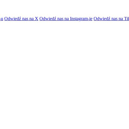
-u
Odwiedź nas na X
Odwiedź nas na Instagram-ie
Odwiedź nas na Ti