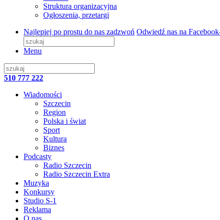
Struktura organizacyjna
Ogłoszenia, przetargi
Najlepiej po prostu do nas zadzwoń
Odwiedź nas na Facebook
Menu
510 777 222
Wiadomości
Szczecin
Region
Polska i świat
Sport
Kultura
Biznes
Podcasty
Radio Szczecin
Radio Szczecin Extra
Muzyka
Konkursy
Studio S-1
Reklama
O nas