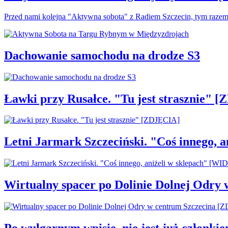
Przed nami kolejna "Aktywna sobota" z Radiem Szczecin, tym raze
Dachowanie samochodu na drodze S3
Ławki przy Rusałce. "Tu jest strasznie" 
Letni Jarmark Szczeciński. "Coś innego,
Wirtualny spacer po Dolinie Dolnej Odry
Po wulgarnym wpisie, nie jest już członki