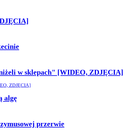
[ZDJĘCIA]
ecinie
 aniżeli w sklepach" [WIDEO, ZDJĘCIA]
ą algę
rzymusowej przerwie