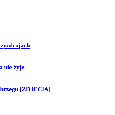
zyzdrojach
 nie żyje
obrzegu [ZDJĘCIA]
r