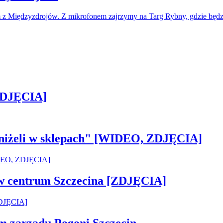
m z Międzyzdrojów. Z mikrofonem zajrzymy na Targ Rybny, gdzie bę
[ZDJĘCIA]
 aniżeli w sklepach" [WIDEO, ZDJĘCIA]
 w centrum Szczecina [ZDJĘCIA]
em zarządu Pogoni Szczecin