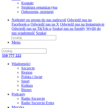
Kontakt
Struktura organizacyjna
Ogłoszenia, przetargi
Najlepiej po prostu do nas zadzwoń
Odwiedź nas na
Facebook-u
Odwiedź nas na X
Odwiedź nas na Instagram-ie
Odwiedź nas na TikTok-u
Szukaj nas na Spotify
Wyślij do
nas wiadomość
Szukaj
Menu
510 777 222
Wiadomości
Szczecin
Region
Polska i świat
Sport
Kultura
Biznes
Podcasty
Radio Szczecin
Radio Szczecin Extra
Muzyka