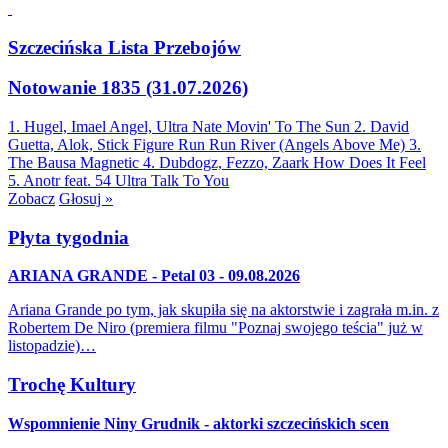
Szczecińska Lista Przebojów
Notowanie 1835 (31.07.2026)
1. Hugel, Imael Angel, Ultra Nate
Movin' To The Sun
2. David
Guetta, Alok, Stick Figure
Run Run River (Angels Above Me)
3.
The Bausa
Magnetic
4. Dubdogz, Fezzo, Zaark
How Does It Feel
5. Anotr feat. 54 Ultra
Talk To You
Zobacz
Głosuj »
Płyta tygodnia
ARIANA GRANDE - Petal 03 - 09.08.2026
Ariana Grande po tym, jak skupiła się na aktorstwie i zagrała m.in. z
Robertem De Niro (premiera filmu "Poznaj swojego teścia" już w
listopadzie)…
Trochę Kultury
Wspomnienie Niny Grudnik - aktorki szczecińskich scen