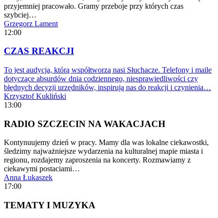
przyjemniej pracowało. Gramy przeboje przy których czas
szybciej…
Grzegorz Lament
12:00
CZAS REAKCJI
To jest audycja, którą współtworzą nasi Słuchacze. Telefony i maile
dotyczące absurdów dnia codziennego, niesprawiedliwości czy
błędnych decyzji urzędników, inspirują nas do reakcji i czynienia…
Krzysztof Kukliński
13:00
RADIO SZCZECIN NA WAKACJACH
Kontynuujemy dzień w pracy. Mamy dla was lokalne ciekawostki,
śledzimy najważniejsze wydarzenia na kulturalnej mapie miasta i
regionu, rozdajemy zaproszenia na koncerty. Rozmawiamy z
ciekawymi postaciami…
Anna Łukaszek
17:00
TEMATY I MUZYKA