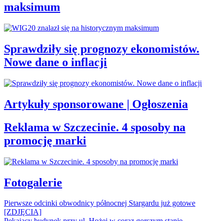
maksimum
Sprawdziły się prognozy ekonomistów.
Nowe dane o inflacji
Artykuły sponsorowane | Ogłoszenia
Reklama w Szczecinie. 4 sposoby na
promocję marki
Fotogalerie
Pierwsze odcinki obwodnicy północnej Stargardu już gotowe
[ZDJĘCIA]
Pękający budynek przy ul. Hożej w coraz gorszym stanie.