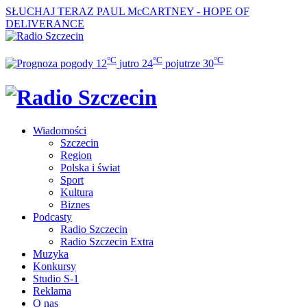
SŁUCHAJ TERAZ
PAUL McCARTNEY - HOPE OF
DELIVERANCE
°C
°C
°C
12
jutro
24
pojutrze
30
Wiadomości
Szczecin
Region
Polska i świat
Sport
Kultura
Biznes
Podcasty
Radio Szczecin
Radio Szczecin Extra
Muzyka
Konkursy
Studio S-1
Reklama
O nas