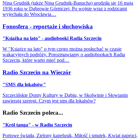
Nina Grudnik (także Nina Grudnik-Banucha) urodziła się 16 maja
1936 roku w Dąbrowie Górniczej. Po wojnie wraz z rodzicami
wyjechała do Wrocławia…
Fonosfera - reportaże i słuchowiska
"Książka na lato" - audiobooki Radia Szczecin
W "Książce na lato" o tym czego można posłuchać w czasie
wakacyjnych podróży. Porozmawiamy o audiobookach Radia
Szczecin, które warto mieć pod…
Radio Szczecin na Wieczór
"SMS dla lokalsów"
Szczecińskie Domy Kultury w Dąbiu, w Skolwinie i Słowianin
zawierają szeregi. Czym jest sms dla lokalsów?
Radio Szczecin poleca...
"Król tanga" - w Radiu Szczecin
Portowe światła, Zielony kapelusik, Miłość i smutek, Kwiat paproci,