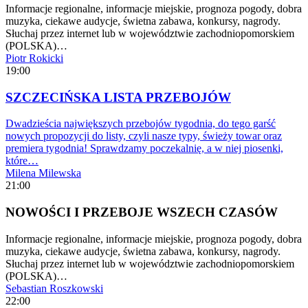
Informacje regionalne, informacje miejskie, prognoza pogody, dobra
muzyka, ciekawe audycje, świetna zabawa, konkursy, nagrody.
Słuchaj przez internet lub w województwie zachodniopomorskiem
(POLSKA)…
Piotr Rokicki
19:00
SZCZECIŃSKA LISTA PRZEBOJÓW
Dwadzieścia największych przebojów tygodnia, do tego garść
nowych propozycji do listy, czyli nasze typy, świeży towar oraz
premiera tygodnia! Sprawdzamy poczekalnię, a w niej piosenki,
które…
Milena Milewska
21:00
NOWOŚCI I PRZEBOJE WSZECH CZASÓW
Informacje regionalne, informacje miejskie, prognoza pogody, dobra
muzyka, ciekawe audycje, świetna zabawa, konkursy, nagrody.
Słuchaj przez internet lub w województwie zachodniopomorskiem
(POLSKA)…
Sebastian Roszkowski
22:00