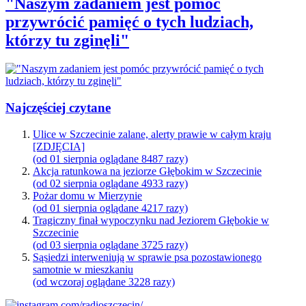
"Naszym zadaniem jest pomóc
przywrócić pamięć o tych ludziach,
którzy tu zginęli"
Najczęściej czytane
Ulice w Szczecinie zalane, alerty prawie w całym kraju
[ZDJĘCIA]
(od 01 sierpnia oglądane 8487 razy)
Akcja ratunkowa na jeziorze Głębokim w Szczecinie
(od 02 sierpnia oglądane 4933 razy)
Pożar domu w Mierzynie
(od 01 sierpnia oglądane 4217 razy)
Tragiczny finał wypoczynku nad Jeziorem Głębokie w
Szczecinie
(od 03 sierpnia oglądane 3725 razy)
Sąsiedzi interweniują w sprawie psa pozostawionego
samotnie w mieszkaniu
(od wczoraj oglądane 3228 razy)