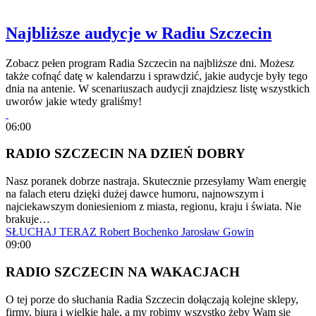
Najbliższe audycje w Radiu Szczecin
Zobacz pełen program Radia Szczecin na najbliższe dni. Możesz
także cofnąć datę w kalendarzu i sprawdzić, jakie audycje były tego
dnia na antenie. W scenariuszach audycji znajdziesz listę wszystkich
uworów jakie wtedy graliśmy!
06:00
RADIO SZCZECIN NA DZIEŃ DOBRY
Nasz poranek dobrze nastraja. Skutecznie przesyłamy Wam energię
na falach eteru dzięki dużej dawce humoru, najnowszym i
najciekawszym doniesieniom z miasta, regionu, kraju i świata. Nie
brakuje…
SŁUCHAJ TERAZ
Robert Bochenko
Jarosław Gowin
09:00
RADIO SZCZECIN NA WAKACJACH
O tej porze do słuchania Radia Szczecin dołączają kolejne sklepy,
firmy, biura i wielkie hale, a my robimy wszystko żeby Wam się