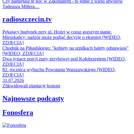
Czy pamiętasz tę noc w Zakopanem - to jedne z wielu utworów
Tadeusza Millera…
radioszczecin.tv
Pękający budynek przy ul. Hożej w coraz gorszym stanie.
Mieszkańcy: nadzór może podjąć decyzję o eksmisji [WIDEO,
ZDJĘCIA]
Chodnik na Piłsudskiego: "kobiety na szpilkach balety odstawiają"
[WIDEO, ZDJĘCIA]
Dwa tysiące porcji zupy grzybowej pod Kołobrzegiem [WIDEO,
ZDJECIA]
82. rocznica wybuchu Powstania Warszawskiego [WIDEO,
ZDJĘCIA]
31.07.2026
Zlikwidowali plantację konopi
Najnowsze podcasty
Fonosfera