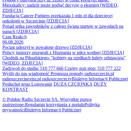
Mieszkańcy: nadzór może podjąć decyzję o eksmisji [WIDEO,
ZDJĘCIA]
Fundacja Cancer Fighters przekazała 1 mln zł dla dziecięcej
onkologii w Szczecinie [ZDJĘCIA]
Ponad setka zawodników z całego świata startuje w zawodach na
supach [ZDJĘCIA]
Czas Reakcji
06.08.2026
Pociąg uderzył w powalone drzewo [ZDJĘCIA]
Polscy juniorzy przegrali z Hiszpanią w piłce wodnej [ZDJĘCIA]
Chodnik na Piłsudskiego: "kobiety na szpilkach balety odstawiają"
[WIDEO, ZDJĘCIA]
Zadzwoń do studia: 510 777 666
Czujny non stop: 510 777 222
Wyślij do nas wiadomość
Prognoza pogody
radioszczecin.pl
radioszczecinextra.pl
radioszczecin.tv
Biuletyn Informacji Publicznej
Posłuchaj teraz
Logowanie
DUŻA CZCIONKA
DUŻY
KONTRAST
© Polskie Radio Szczecin SA. Wszystkie prawa
zastrzeżone.
Regulamin korzystania z portalu
Polityka
prywatności
Biuletyn Informacji Publicznej