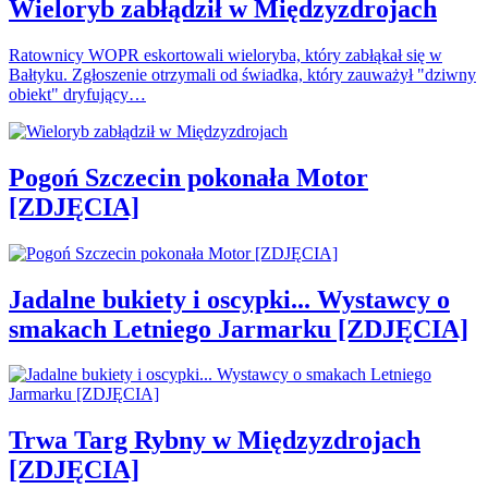
Wieloryb zabłądził w Międzyzdrojach
Ratownicy WOPR eskortowali wieloryba, który zabłąkał się w
Bałtyku. Zgłoszenie otrzymali od świadka, który zauważył "dziwny
obiekt" dryfujący…
Pogoń Szczecin pokonała Motor
[ZDJĘCIA]
Jadalne bukiety i oscypki... Wystawcy o
smakach Letniego Jarmarku [ZDJĘCIA]
Trwa Targ Rybny w Międzyzdrojach
[ZDJĘCIA]