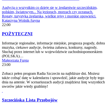
Audycja o wszystkim co dzieje się w żeglarstwie szczecińskim,
polskim, światowym... Na jeziorach, morzach czy oceanach.
Regaty, turystyka żeglarska, wielkie rejsy i morskie opowieści.
Katarzyna Wolnik-Sayna
22:00
POŻYTECZNI
Informacje regionalne, informacje miejskie, prognoza pogody, dobra
muzyka, ciekawe audycje, świetna zabawa, konkursy, nagrody.
Słuchaj przez internet lub w województwie zachodniopomorskiem
(POLSKA)…
Małgorzata Furga
23:00
Zobacz pełen program Radia Szczecin na najbliższe dni. Możesz
także cofnąć datę w kalendarzu i sprawdzić, jakie audycje były tego
dnia na antenie. W scenariuszach audycji znajdziesz listę wszystkich
uworów jakie wtedy graliśmy!
Szczecińska Lista Przebojów