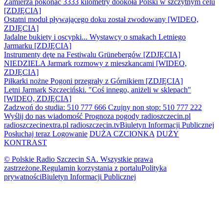
Zamierza pokonać 3333 kilometry dookoła Polski w szczytnym celu
[ZDJĘCIA]
Ostatni moduł pływającego doku został zwodowany [WIDEO,
ZDJĘCIA]
Jadalne bukiety i oscypki... Wystawcy o smakach Letniego
Jarmarku [ZDJĘCIA]
Instrumenty dęte na Festiwalu Grünebergów [ZDJĘCIA]
NIEDZIELA Jarmark rozmowy z mieszkancami [WIDEO,
ZDJĘCIA]
Piłkarki nożne Pogoni przegrały z Górnikiem [ZDJĘCIA]
Letni Jarmark Szczeciński. "Coś innego, aniżeli w sklepach"
[WIDEO, ZDJĘCIA]
Zadzwoń do studia: 510 777 666
Czujny non stop: 510 777 222
Wyślij do nas wiadomość
Prognoza pogody
radioszczecin.pl
radioszczecinextra.pl
radioszczecin.tv
Biuletyn Informacji Publicznej
Posłuchaj teraz
Logowanie
DUŻA CZCIONKA
DUŻY
KONTRAST
© Polskie Radio Szczecin SA. Wszystkie prawa
zastrzeżone.
Regulamin korzystania z portalu
Polityka
prywatności
Biuletyn Informacji Publicznej