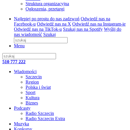
Struktura organizacyjna
Ogłoszenia, przetargi
Najlepiej po prostu do nas zadzwoń
Odwiedź nas na
Facebook-u
Odwiedź nas na X
Odwiedź nas na Instagram-ie
Odwiedź nas na TikTok-u
Szukaj nas na Spotify
Wyślij do
nas wiadomość
Szukaj
Menu
510 777 222
Wiadomości
Szczecin
Region
Polska i świat
Sport
Kultura
Biznes
Podcasty
Radio Szczecin
Radio Szczecin Extra
Muzyka
Konkursy