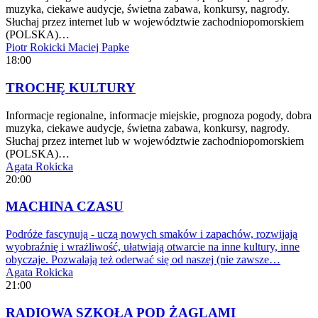
muzyka, ciekawe audycje, świetna zabawa, konkursy, nagrody.
Słuchaj przez internet lub w województwie zachodniopomorskiem
(POLSKA)…
Piotr Rokicki
Maciej Papke
18:00
TROCHĘ KULTURY
Informacje regionalne, informacje miejskie, prognoza pogody, dobra
muzyka, ciekawe audycje, świetna zabawa, konkursy, nagrody.
Słuchaj przez internet lub w województwie zachodniopomorskiem
(POLSKA)…
Agata Rokicka
20:00
MACHINA CZASU
Podróże fascynują - uczą nowych smaków i zapachów, rozwijają
wyobraźnię i wrażliwość, ułatwiają otwarcie na inne kultury, inne
obyczaje. Pozwalają też oderwać się od naszej (nie zawsze…
Agata Rokicka
21:00
RADIOWA SZKOŁA POD ŻAGLAMI