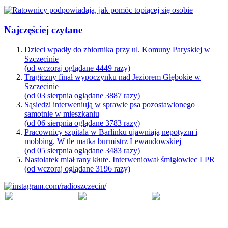
Najczęściej czytane
Dzieci wpadły do zbiornika przy ul. Komuny Paryskiej w
Szczecinie
(od wczoraj oglądane 4449 razy)
Tragiczny finał wypoczynku nad Jeziorem Głębokie w
Szczecinie
(od 03 sierpnia oglądane 3887 razy)
Sąsiedzi interweniują w sprawie psa pozostawionego
samotnie w mieszkaniu
(od 06 sierpnia oglądane 3783 razy)
Pracownicy szpitala w Barlinku ujawniają nepotyzm i
mobbing. W tle matka burmistrz Lewandowskiej
(od 05 sierpnia oglądane 3483 razy)
Nastolatek miał rany kłute. Interweniował śmigłowiec LPR
(od wczoraj oglądane 3196 razy)