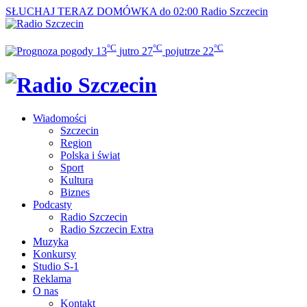
SŁUCHAJ TERAZ
DOMÓWKA do 02:00
Radio Szczecin
°C
°C
°C
13
jutro
27
pojutrze
22
Wiadomości
Szczecin
Region
Polska i świat
Sport
Kultura
Biznes
Podcasty
Radio Szczecin
Radio Szczecin Extra
Muzyka
Konkursy
Studio S-1
Reklama
O nas
Kontakt