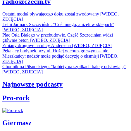
radioszczecin.tv
Ostatni moduł pływającego doku został zwodowany [WIDEO,
ZDJĘCIA]
Letni Jarmark Szczeciński. "Coś innego, aniżeli w sklepach"
[WIDEO, ZDJĘCIA]
Plac Orła Białego w przebudowie. Część Szczecinian widzi
głównie beton [WIDEO, ZDJĘCIA]
Zmiany drogowe na ulicy Andersena [WIDEO, ZDJĘCIA]
Pękający budynek przy ul. Hożej w coraz gorszym stanie.
Mieszkańcy: nadzór może podjąć decyzję o eksmisji [WIDEO,
ZDJĘCIA]
Chodnik na Piłsudskiego: "kobiety na szpilkach balety odstawiają"
[WIDEO, ZDJĘCIA]
Najnowsze podcasty
Pro-rock
Giermasz