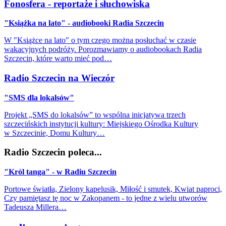
Fonosfera - reportaże i słuchowiska
"Książka na lato" - audiobooki Radia Szczecin
W "Książce na lato" o tym czego można posłuchać w czasie
wakacyjnych podróży. Porozmawiamy o audiobookach Radia
Szczecin, które warto mieć pod…
Radio Szczecin na Wieczór
"SMS dla lokalsów"
Projekt „SMS do lokalsów” to wspólna inicjatywa trzech
szczecińskich instytucji kultury: Miejskiego Ośrodka Kultury
w Szczecinie, Domu Kultury…
Radio Szczecin poleca...
"Król tanga" - w Radiu Szczecin
Portowe światła, Zielony kapelusik, Miłość i smutek, Kwiat paproci,
Czy pamiętasz tę noc w Zakopanem - to jedne z wielu utworów
Tadeusza Millera…