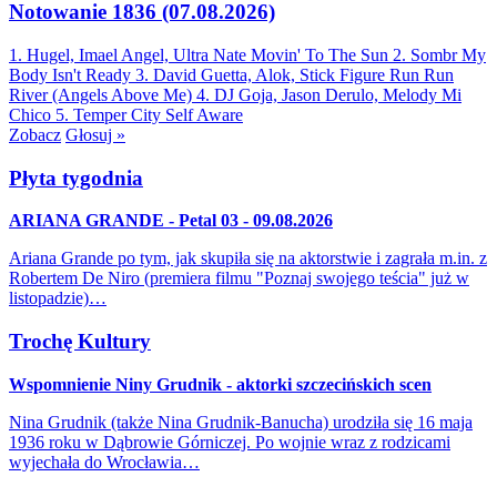
Notowanie 1836 (07.08.2026)
1. Hugel, Imael Angel, Ultra Nate
Movin' To The Sun
2. Sombr
My
Body Isn't Ready
3. David Guetta, Alok, Stick Figure
Run Run
River (Angels Above Me)
4. DJ Goja, Jason Derulo, Melody
Mi
Chico
5. Temper City
Self Aware
Zobacz
Głosuj »
Płyta tygodnia
ARIANA GRANDE - Petal 03 - 09.08.2026
Ariana Grande po tym, jak skupiła się na aktorstwie i zagrała m.in. z
Robertem De Niro (premiera filmu "Poznaj swojego teścia" już w
listopadzie)…
Trochę Kultury
Wspomnienie Niny Grudnik - aktorki szczecińskich scen
Nina Grudnik (także Nina Grudnik-Banucha) urodziła się 16 maja
1936 roku w Dąbrowie Górniczej. Po wojnie wraz z rodzicami
wyjechała do Wrocławia…