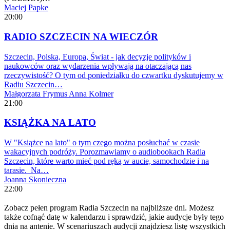
Maciej Papke
20:00
RADIO SZCZECIN NA WIECZÓR
Szczecin, Polska, Europa, Świat - jak decyzje polityków i
naukowców oraz wydarzenia wpływają na otaczającą nas
rzeczywistość? O tym od poniedziałku do czwartku dyskutujemy w
Radiu Szczecin…
Małgorzata Frymus
Anna Kolmer
21:00
KSIĄŻKA NA LATO
W "Książce na lato" o tym czego można posłuchać w czasie
wakacyjnych podróży. Porozmawiamy o audiobookach Radia
Szczecin, które warto mieć pod ręką w aucie, samochodzie i na
tarasie. Na…
Joanna Skonieczna
22:00
Zobacz pełen program Radia Szczecin na najbliższe dni. Możesz
także cofnąć datę w kalendarzu i sprawdzić, jakie audycje były tego
dnia na antenie. W scenariuszach audycji znajdziesz listę wszystkich