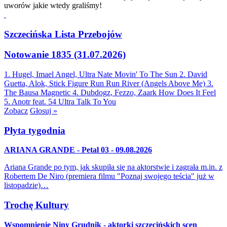
uworów jakie wtedy graliśmy!
Szczecińska Lista Przebojów
Notowanie 1835 (31.07.2026)
1. Hugel, Imael Angel, Ultra Nate
Movin' To The Sun
2. David
Guetta, Alok, Stick Figure
Run Run River (Angels Above Me)
3.
The Bausa
Magnetic
4. Dubdogz, Fezzo, Zaark
How Does It Feel
5. Anotr feat. 54 Ultra
Talk To You
Zobacz
Głosuj »
Płyta tygodnia
ARIANA GRANDE - Petal 03 - 09.08.2026
Ariana Grande po tym, jak skupiła się na aktorstwie i zagrała m.in. z
Robertem De Niro (premiera filmu "Poznaj swojego teścia" już w
listopadzie)…
Trochę Kultury
Wspomnienie Niny Grudnik - aktorki szczecińskich scen