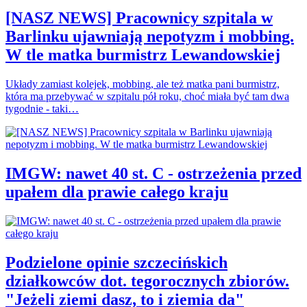
[NASZ NEWS] Pracownicy szpitala w
Barlinku ujawniają nepotyzm i mobbing.
W tle matka burmistrz Lewandowskiej
Układy zamiast kolejek, mobbing, ale też matka pani burmistrz,
która ma przebywać w szpitalu pół roku, choć miała być tam dwa
tygodnie - taki…
IMGW: nawet 40 st. C - ostrzeżenia przed
upałem dla prawie całego kraju
Podzielone opinie szczecińskich
działkowców dot. tegorocznych zbiorów.
"Jeżeli ziemi dasz, to i ziemia da"