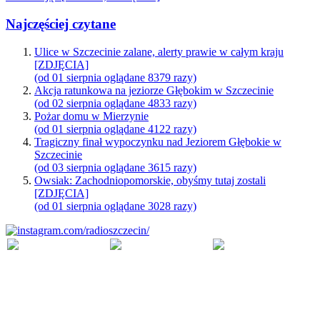
Najczęściej czytane
Ulice w Szczecinie zalane, alerty prawie w całym kraju
[ZDJĘCIA]
(od 01 sierpnia oglądane 8379 razy)
Akcja ratunkowa na jeziorze Głębokim w Szczecinie
(od 02 sierpnia oglądane 4833 razy)
Pożar domu w Mierzynie
(od 01 sierpnia oglądane 4122 razy)
Tragiczny finał wypoczynku nad Jeziorem Głębokie w
Szczecinie
(od 03 sierpnia oglądane 3615 razy)
Owsiak: Zachodniopomorskie, obyśmy tutaj zostali
[ZDJĘCIA]
(od 01 sierpnia oglądane 3028 razy)