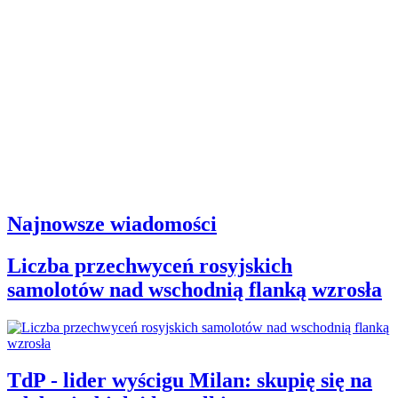
Najnowsze wiadomości
Liczba przechwyceń rosyjskich
samolotów nad wschodnią flanką wzrosła
TdP - lider wyścigu Milan: skupię się na