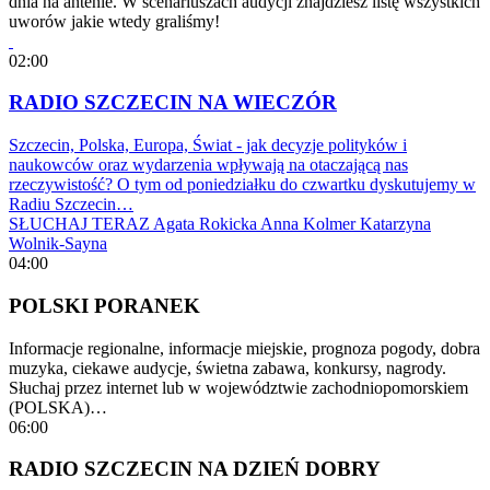
dnia na antenie. W scenariuszach audycji znajdziesz listę wszystkich
uworów jakie wtedy graliśmy!
02:00
RADIO SZCZECIN NA WIECZÓR
Szczecin, Polska, Europa, Świat - jak decyzje polityków i
naukowców oraz wydarzenia wpływają na otaczającą nas
rzeczywistość? O tym od poniedziałku do czwartku dyskutujemy w
Radiu Szczecin…
SŁUCHAJ TERAZ
Agata Rokicka
Anna Kolmer
Katarzyna
Wolnik-Sayna
04:00
POLSKI PORANEK
Informacje regionalne, informacje miejskie, prognoza pogody, dobra
muzyka, ciekawe audycje, świetna zabawa, konkursy, nagrody.
Słuchaj przez internet lub w województwie zachodniopomorskiem
(POLSKA)…
06:00
RADIO SZCZECIN NA DZIEŃ DOBRY