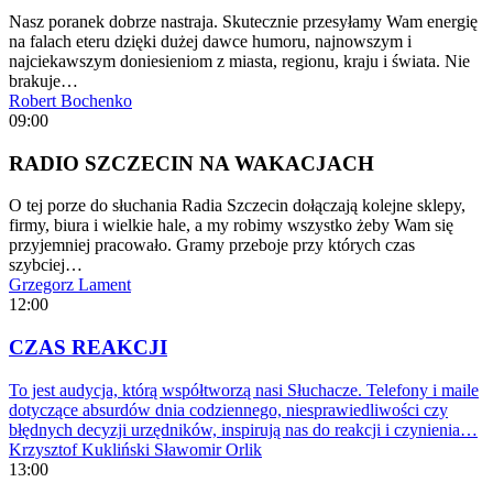
Nasz poranek dobrze nastraja. Skutecznie przesyłamy Wam energię
na falach eteru dzięki dużej dawce humoru, najnowszym i
najciekawszym doniesieniom z miasta, regionu, kraju i świata. Nie
brakuje…
Robert Bochenko
09:00
RADIO SZCZECIN NA WAKACJACH
O tej porze do słuchania Radia Szczecin dołączają kolejne sklepy,
firmy, biura i wielkie hale, a my robimy wszystko żeby Wam się
przyjemniej pracowało. Gramy przeboje przy których czas
szybciej…
Grzegorz Lament
12:00
CZAS REAKCJI
To jest audycja, którą współtworzą nasi Słuchacze. Telefony i maile
dotyczące absurdów dnia codziennego, niesprawiedliwości czy
błędnych decyzji urzędników, inspirują nas do reakcji i czynienia…
Krzysztof Kukliński
Sławomir Orlik
13:00