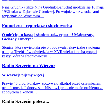
Nina Grudnik (także Nina Grudnik-Banucha) urodziła się 16 maja
1936 roku w Dąbrowie Górniczej. Po wojnie wraz z rodzicami
wyjechała do Wrocławia…
Fonosfera - reportaże i słuchowiska
O mieście, co kaszą i słoniem stoi... reportaż Małgorzaty-
Gwiazdy Elmerych
Słonica, która uwielbiała piwo i podawała rękawiczkę swojemu
panu, a Trzebiatów odwiedziła w XVII wieku i micha gorącej
kaszy, która w średniowieczu…
Radio Szczecin na Wieczór
W wakacje pijemy więcej
Prawie 45 proc. Polaków spożywało alkohol przed osiągnięciem
pełnoletności. Jednocześnie blisko 41 proc. nie miało problemu ze
zdobyciem alkoholu…
Radio Szczecin poleca...