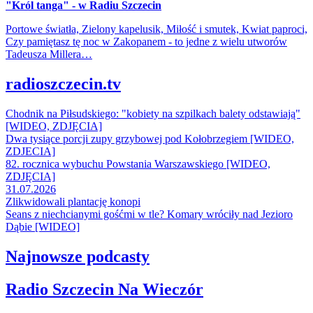
"Król tanga" - w Radiu Szczecin
Portowe światła, Zielony kapelusik, Miłość i smutek, Kwiat paproci,
Czy pamiętasz tę noc w Zakopanem - to jedne z wielu utworów
Tadeusza Millera…
radioszczecin.tv
Chodnik na Piłsudskiego: "kobiety na szpilkach balety odstawiają"
[WIDEO, ZDJĘCIA]
Dwa tysiące porcji zupy grzybowej pod Kołobrzegiem [WIDEO,
ZDJECIA]
82. rocznica wybuchu Powstania Warszawskiego [WIDEO,
ZDJĘCIA]
31.07.2026
Zlikwidowali plantację konopi
Seans z niechcianymi gośćmi w tle? Komary wróciły nad Jezioro
Dąbie [WIDEO]
Najnowsze podcasty
Radio Szczecin Na Wieczór