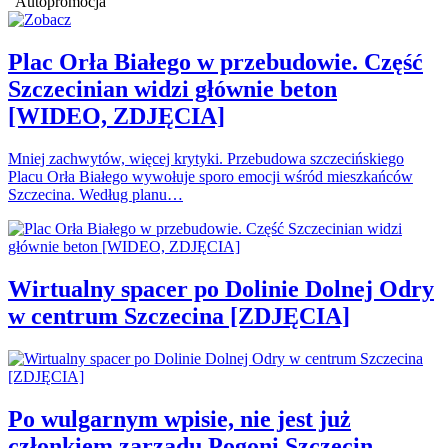
Autopromocja
Plac Orła Białego w przebudowie. Część
Szczecinian widzi głównie beton
[WIDEO, ZDJĘCIA]
Mniej zachwytów, więcej krytyki. Przebudowa szczecińskiego
Placu Orła Białego wywołuje sporo emocji wśród mieszkańców
Szczecina. Według planu…
Wirtualny spacer po Dolinie Dolnej Odry
w centrum Szczecina [ZDJĘCIA]
Po wulgarnym wpisie, nie jest już
członkiem zarządu Pogoni Szczecin