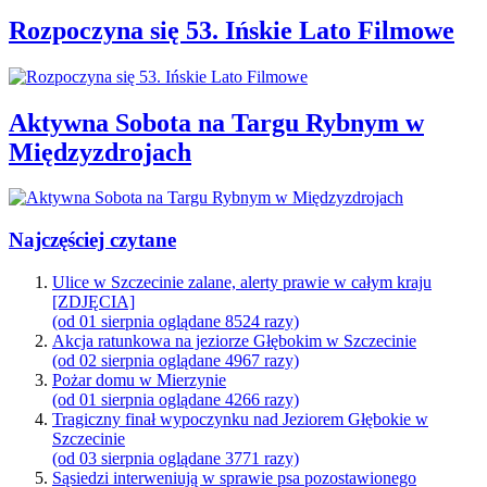
Rozpoczyna się 53. Ińskie Lato Filmowe
Aktywna Sobota na Targu Rybnym w
Międzyzdrojach
Najczęściej czytane
Ulice w Szczecinie zalane, alerty prawie w całym kraju
[ZDJĘCIA]
(od 01 sierpnia oglądane 8524 razy)
Akcja ratunkowa na jeziorze Głębokim w Szczecinie
(od 02 sierpnia oglądane 4967 razy)
Pożar domu w Mierzynie
(od 01 sierpnia oglądane 4266 razy)
Tragiczny finał wypoczynku nad Jeziorem Głębokie w
Szczecinie
(od 03 sierpnia oglądane 3771 razy)
Sąsiedzi interweniują w sprawie psa pozostawionego