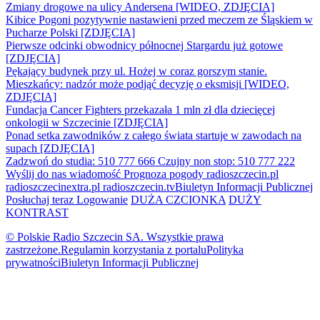
Zmiany drogowe na ulicy Andersena [WIDEO, ZDJĘCIA]
Kibice Pogoni pozytywnie nastawieni przed meczem ze Śląskiem w
Pucharze Polski [ZDJĘCIA]
Pierwsze odcinki obwodnicy północnej Stargardu już gotowe
[ZDJĘCIA]
Pękający budynek przy ul. Hożej w coraz gorszym stanie.
Mieszkańcy: nadzór może podjąć decyzję o eksmisji [WIDEO,
ZDJĘCIA]
Fundacja Cancer Fighters przekazała 1 mln zł dla dziecięcej
onkologii w Szczecinie [ZDJĘCIA]
Ponad setka zawodników z całego świata startuje w zawodach na
supach [ZDJĘCIA]
Zadzwoń do studia: 510 777 666
Czujny non stop: 510 777 222
Wyślij do nas wiadomość
Prognoza pogody
radioszczecin.pl
radioszczecinextra.pl
radioszczecin.tv
Biuletyn Informacji Publicznej
Posłuchaj teraz
Logowanie
DUŻA CZCIONKA
DUŻY
KONTRAST
© Polskie Radio Szczecin SA. Wszystkie prawa
zastrzeżone.
Regulamin korzystania z portalu
Polityka
prywatności
Biuletyn Informacji Publicznej