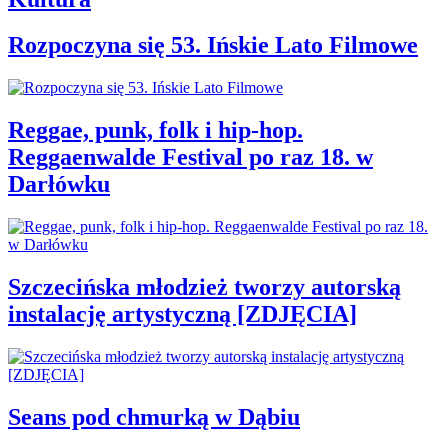
Rozpoczyna się 53. Ińskie Lato Filmowe
Reggae, punk, folk i hip-hop.
Reggaenwalde Festival po raz 18. w
Darłówku
Szczecińska młodzież tworzy autorską
instalację artystyczną [ZDJĘCIA]
Seans pod chmurką w Dąbiu