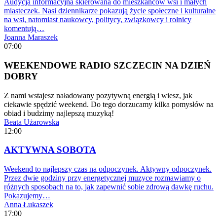
Audycja informacyjna skierowana do mieszkańców wsi i małych
miasteczek. Nasi dziennikarze pokazują życie społeczne i kulturalne
na wsi, natomiast naukowcy, politycy, związkowcy i rolnicy
komentują…
Joanna Maraszek
07:00
WEEKENDOWE RADIO SZCZECIN NA DZIEŃ
DOBRY
Z nami wstajesz naładowany pozytywną energią i wiesz, jak
ciekawie spędzić weekend. Do tego dorzucamy kilka pomysłów na
obiad i budzimy najlepszą muzyką!
Beata Użarowska
12:00
AKTYWNA SOBOTA
Weekend to najlepszy czas na odpoczynek. Aktywny odpoczynek.
Przez dwie godziny przy energetycznej muzyce rozmawiamy o
różnych sposobach na to, jak zapewnić sobie zdrową dawkę ruchu.
Pokazujemy…
Anna Łukaszek
17:00