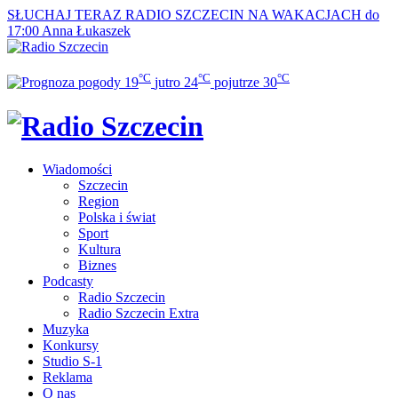
SŁUCHAJ TERAZ
RADIO SZCZECIN NA WAKACJACH do
17:00
Anna Łukaszek
°C
°C
°C
19
jutro
24
pojutrze
30
Wiadomości
Szczecin
Region
Polska i świat
Sport
Kultura
Biznes
Podcasty
Radio Szczecin
Radio Szczecin Extra
Muzyka
Konkursy
Studio S-1
Reklama
O nas