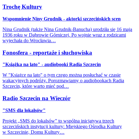
Trochę Kultury
Wspomnienie Niny Grudnik - aktorki szczecińskich scen
Nina Grudnik (także Nina Grudnik-Banucha) urodziła się 16 maja
1936 roku w Dąbrowie Górniczej. Po wojnie wraz z rodzicami
wyjechała do Wrocławia…
Fonosfera - reportaże i słuchowiska
"Książka na lato" - audiobooki Radia Szczecin
W "Książce na lato" o tym czego można posłuchać w czasie
wakacyjnych podróży. Porozmawiamy o audiobookach Radia
Szczecin, które warto mieć pod…
Radio Szczecin na Wieczór
"SMS dla lokalsów"
Projekt „SMS do lokalsów” to wspólna inicjatywa trzech
szczecińskich instytucji kultury: Miejskiego Ośrodka Kultury
w Szczecinie, Domu Kultury…