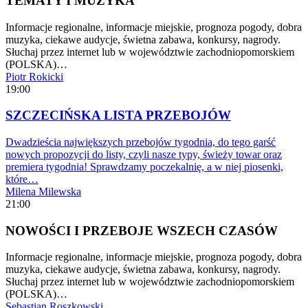
TEMATY I MUZYKA
Informacje regionalne, informacje miejskie, prognoza pogody, dobra
muzyka, ciekawe audycje, świetna zabawa, konkursy, nagrody.
Słuchaj przez internet lub w województwie zachodniopomorskiem
(POLSKA)…
Piotr Rokicki
19:00
SZCZECIŃSKA LISTA PRZEBOJÓW
Dwadzieścia największych przebojów tygodnia, do tego garść
nowych propozycji do listy, czyli nasze typy, świeży towar oraz
premiera tygodnia! Sprawdzamy poczekalnię, a w niej piosenki,
które…
Milena Milewska
21:00
NOWOŚCI I PRZEBOJE WSZECH CZASÓW
Informacje regionalne, informacje miejskie, prognoza pogody, dobra
muzyka, ciekawe audycje, świetna zabawa, konkursy, nagrody.
Słuchaj przez internet lub w województwie zachodniopomorskiem
(POLSKA)…
Sebastian Roszkowski