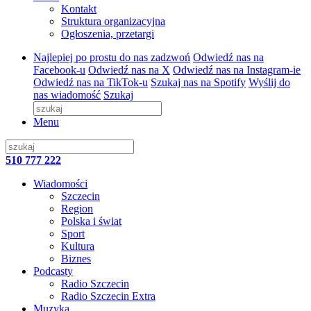
Kontakt
Struktura organizacyjna
Ogłoszenia, przetargi
Najlepiej po prostu do nas zadzwoń
Odwiedź nas na
Facebook-u
Odwiedź nas na X
Odwiedź nas na Instagram-ie
Odwiedź nas na TikTok-u
Szukaj nas na Spotify
Wyślij do
nas wiadomość
Szukaj
Menu
510 777 222
Wiadomości
Szczecin
Region
Polska i świat
Sport
Kultura
Biznes
Podcasty
Radio Szczecin
Radio Szczecin Extra
Muzyka