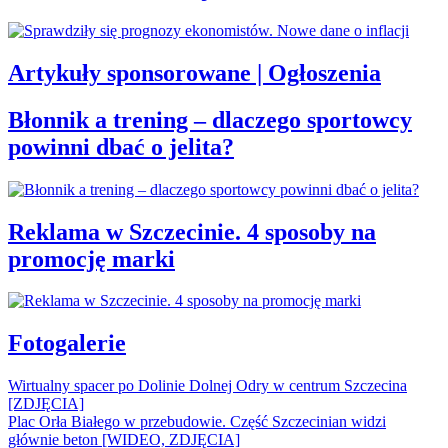
Artykuły sponsorowane | Ogłoszenia
Błonnik a trening – dlaczego sportowcy
powinni dbać o jelita?
Reklama w Szczecinie. 4 sposoby na
promocję marki
Fotogalerie
Wirtualny spacer po Dolinie Dolnej Odry w centrum Szczecina
[ZDJĘCIA]
Plac Orła Białego w przebudowie. Część Szczecinian widzi
głównie beton [WIDEO, ZDJĘCIA]