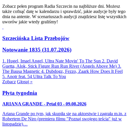
Zobacz pełen program Radia Szczecin na najbliższe dni. Możesz
także cofnąć datę w kalendarzu i sprawdzić, jakie audycje były tego
dnia na antenie. W scenariuszach audycji znajdziesz listę wszystkich
uworów jakie wtedy graliśmy!
Szczecińska Lista Przebojów
Notowanie 1835 (31.07.2026)
1. Hugel, Imael Angel, Ultra Nate
Movin' To The Sun
2. David
Guetta, Alok, Stick Figure
Run Run River (Angels Above Me)
3.
The Bausa
Magnetic
4. Dubdogz, Fezzo, Zaark
How Does It Feel
5. Anotr feat. 54 Ultra
Talk To You
Zobacz
Głosuj »
Płyta tygodnia
ARIANA GRANDE - Petal 03 - 09.08.2026
Ariana Grande po tym, jak skupiła się na aktorstwie i zagrała m.in. z
Robertem De Niro (premiera filmu "Poznaj swojego teścia" już w
listopadzie)…