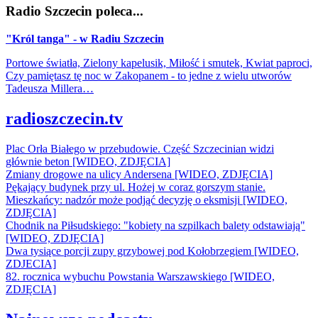
Radio Szczecin poleca...
"Król tanga" - w Radiu Szczecin
Portowe światła, Zielony kapelusik, Miłość i smutek, Kwiat paproci,
Czy pamiętasz tę noc w Zakopanem - to jedne z wielu utworów
Tadeusza Millera…
radioszczecin.tv
Plac Orła Białego w przebudowie. Część Szczecinian widzi
głównie beton [WIDEO, ZDJĘCIA]
Zmiany drogowe na ulicy Andersena [WIDEO, ZDJĘCIA]
Pękający budynek przy ul. Hożej w coraz gorszym stanie.
Mieszkańcy: nadzór może podjąć decyzję o eksmisji [WIDEO,
ZDJĘCIA]
Chodnik na Piłsudskiego: "kobiety na szpilkach balety odstawiają"
[WIDEO, ZDJĘCIA]
Dwa tysiące porcji zupy grzybowej pod Kołobrzegiem [WIDEO,
ZDJECIA]
82. rocznica wybuchu Powstania Warszawskiego [WIDEO,
ZDJĘCIA]