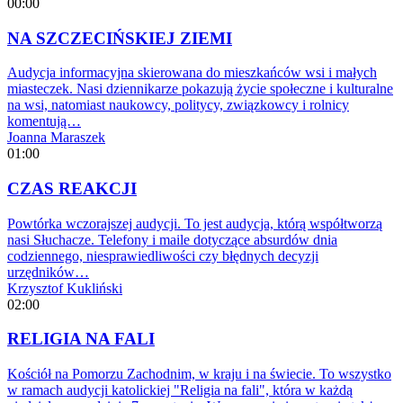
00:00
NA SZCZECIŃSKIEJ ZIEMI
Audycja informacyjna skierowana do mieszkańców wsi i małych
miasteczek. Nasi dziennikarze pokazują życie społeczne i kulturalne
na wsi, natomiast naukowcy, politycy, związkowcy i rolnicy
komentują…
Joanna Maraszek
01:00
CZAS REAKCJI
Powtórka wczorajszej audycji. To jest audycja, którą współtworzą
nasi Słuchacze. Telefony i maile dotyczące absurdów dnia
codziennego, niesprawiedliwości czy błędnych decyzji
urzędników…
Krzysztof Kukliński
02:00
RELIGIA NA FALI
Kościół na Pomorzu Zachodnim, w kraju i na świecie. To wszystko
w ramach audycji katolickiej "Religia na fali", która w każdą