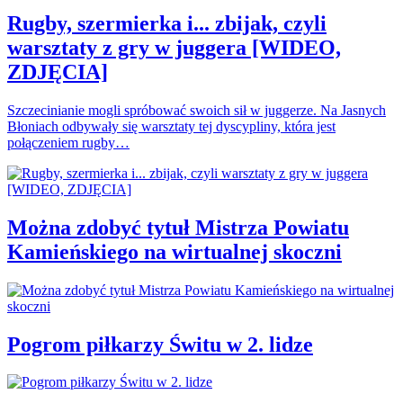
Rugby, szermierka i... zbijak, czyli
warsztaty z gry w juggera [WIDEO,
ZDJĘCIA]
Szczecinianie mogli spróbować swoich sił w juggerze. Na Jasnych
Błoniach odbywały się warsztaty tej dyscypliny, która jest
połączeniem rugby…
Można zdobyć tytuł Mistrza Powiatu
Kamieńskiego na wirtualnej skoczni
Pogrom piłkarzy Świtu w 2. lidze