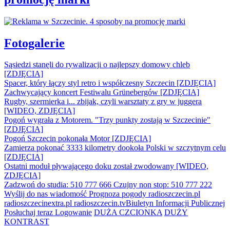
Fotogalerie
Sąsiedzi stanęli do rywalizacji o najlepszy domowy chleb
[ZDJĘCIA]
Spacer, który łączy styl retro i współczesny Szczecin [ZDJĘCIA]
Zachwycający koncert Festiwalu Grünebergów [ZDJĘCIA]
Rugby, szermierka i... zbijak, czyli warsztaty z gry w juggera
[WIDEO, ZDJĘCIA]
Pogoń wygrała z Motorem. "Trzy punkty zostają w Szczecinie"
[ZDJĘCIA]
Pogoń Szczecin pokonała Motor [ZDJĘCIA]
Zamierza pokonać 3333 kilometry dookoła Polski w szczytnym celu
[ZDJĘCIA]
Ostatni moduł pływającego doku został zwodowany [WIDEO,
ZDJĘCIA]
Zadzwoń do studia: 510 777 666
Czujny non stop: 510 777 222
Wyślij do nas wiadomość
Prognoza pogody
radioszczecin.pl
radioszczecinextra.pl
radioszczecin.tv
Biuletyn Informacji Publicznej
Posłuchaj teraz
Logowanie
DUŻA CZCIONKA
DUŻY
KONTRAST