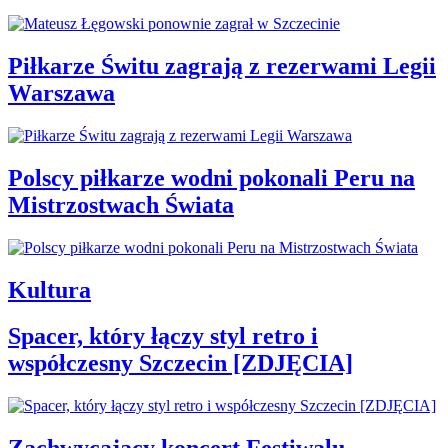
Piłkarze Świtu zagrają z rezerwami Legii
Warszawa
Polscy piłkarze wodni pokonali Peru na
Mistrzostwach Świata
Kultura
Spacer, który łączy styl retro i
współczesny Szczecin [ZDJĘCIA]