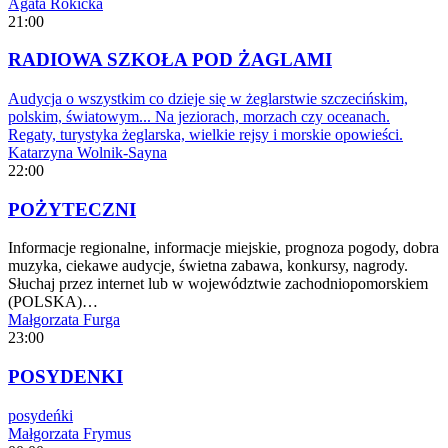
Agata Rokicka
21:00
RADIOWA SZKOŁA POD ŻAGLAMI
Audycja o wszystkim co dzieje się w żeglarstwie szczecińskim,
polskim, światowym... Na jeziorach, morzach czy oceanach.
Regaty, turystyka żeglarska, wielkie rejsy i morskie opowieści.
Katarzyna Wolnik-Sayna
22:00
POŻYTECZNI
Informacje regionalne, informacje miejskie, prognoza pogody, dobra
muzyka, ciekawe audycje, świetna zabawa, konkursy, nagrody.
Słuchaj przez internet lub w województwie zachodniopomorskiem
(POLSKA)…
Małgorzata Furga
23:00
POSYDENKI
posydeńki
Małgorzata Frymus