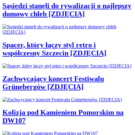
Sąsiedzi stanęli do rywalizacji o najlepszy
domowy chleb [ZDJĘCIA]
Spacer, który łączy styl retro i
współczesny Szczecin [ZDJĘCIA]
Zachwycający koncert Festiwalu
Grünebergów [ZDJĘCIA]
Kolizja pod Kamieniem Pomorskim na
DW107