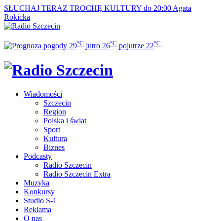
SŁUCHAJ TERAZ
TROCHĘ KULTURY do 20:00
Agata
Rokicka
°C
°C
°C
29
jutro
26
pojutrze
22
Wiadomości
Szczecin
Region
Polska i świat
Sport
Kultura
Biznes
Podcasty
Radio Szczecin
Radio Szczecin Extra
Muzyka
Konkursy
Studio S-1
Reklama
O nas