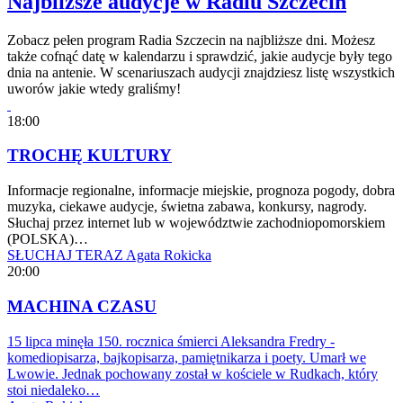
Najbliższe audycje w Radiu Szczecin
Zobacz pełen program Radia Szczecin na najbliższe dni. Możesz
także cofnąć datę w kalendarzu i sprawdzić, jakie audycje były tego
dnia na antenie. W scenariuszach audycji znajdziesz listę wszystkich
uworów jakie wtedy graliśmy!
18:00
TROCHĘ KULTURY
Informacje regionalne, informacje miejskie, prognoza pogody, dobra
muzyka, ciekawe audycje, świetna zabawa, konkursy, nagrody.
Słuchaj przez internet lub w województwie zachodniopomorskiem
(POLSKA)…
SŁUCHAJ TERAZ
Agata Rokicka
20:00
MACHINA CZASU
15 lipca minęła 150. rocznica śmierci Aleksandra Fredry -
komediopisarza, bajkopisarza, pamiętnikarza i poety. Umarł we
Lwowie. Jednak pochowany został w kościele w Rudkach, który
stoi niedaleko…