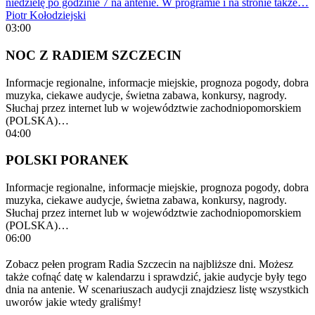
niedzielę po godzinie 7 na antenie. W programie i na stronie także…
Piotr Kołodziejski
03:00
NOC Z RADIEM SZCZECIN
Informacje regionalne, informacje miejskie, prognoza pogody, dobra
muzyka, ciekawe audycje, świetna zabawa, konkursy, nagrody.
Słuchaj przez internet lub w województwie zachodniopomorskiem
(POLSKA)…
04:00
POLSKI PORANEK
Informacje regionalne, informacje miejskie, prognoza pogody, dobra
muzyka, ciekawe audycje, świetna zabawa, konkursy, nagrody.
Słuchaj przez internet lub w województwie zachodniopomorskiem
(POLSKA)…
06:00
Zobacz pełen program Radia Szczecin na najbliższe dni. Możesz
także cofnąć datę w kalendarzu i sprawdzić, jakie audycje były tego
dnia na antenie. W scenariuszach audycji znajdziesz listę wszystkich
uworów jakie wtedy graliśmy!