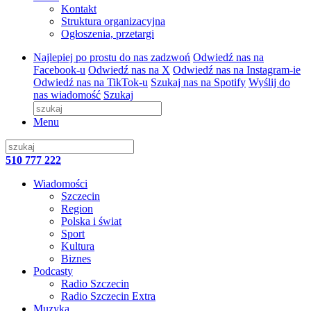
Kontakt
Struktura organizacyjna
Ogłoszenia, przetargi
Najlepiej po prostu do nas zadzwoń
Odwiedź nas na
Facebook-u
Odwiedź nas na X
Odwiedź nas na Instagram-ie
Odwiedź nas na TikTok-u
Szukaj nas na Spotify
Wyślij do
nas wiadomość
Szukaj
Menu
510 777 222
Wiadomości
Szczecin
Region
Polska i świat
Sport
Kultura
Biznes
Podcasty
Radio Szczecin
Radio Szczecin Extra
Muzyka