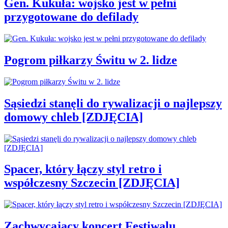
Gen. Kukuła: wojsko jest w pełni
przygotowane do defilady
Pogrom piłkarzy Świtu w 2. lidze
Sąsiedzi stanęli do rywalizacji o najlepszy
domowy chleb [ZDJĘCIA]
Spacer, który łączy styl retro i
współczesny Szczecin [ZDJĘCIA]
Zachwycający koncert Festiwalu