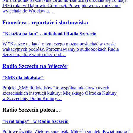
Nina Grudnik (także Nina Grudnik-Banucha) urodziła się 16 maja
1936 roku w Dąbrowie Górniczej. Po wojnie wraz z rodzicami
wyjechała do Wrocławia…
Fonosfera - reportaże i słuchowiska
"Książka na lato" - audiobooki Radia Szczecin
W "Książce na lato" o tym czego można posłuchać w czasie
wakacyjnych podróży. Porozmawiamy o audiobookach Radia
Szczecin, które warto mieć pod…
Radio Szczecin na Wieczór
"SMS dla lokalsów"
Projekt „SMS do lokalsów” to wspólna inicjatywa trzech
szczecińskich instytucji kultury: Miejskiego Ośrodka Kultury
w Szczecinie, Domu Kultury…
Radio Szczecin poleca...
"Król tanga" - w Radiu Szczecin
Portowe światła, Zielony kapelusik, Miłość i smutek, Kwiat paproci,