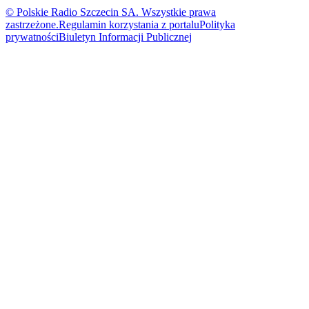
© Polskie Radio Szczecin SA. Wszystkie prawa
zastrzeżone.
Regulamin korzystania z portalu
Polityka
prywatności
Biuletyn Informacji Publicznej