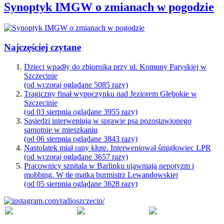
Synoptyk IMGW o zmianach w pogodzie
Najczęściej czytane
Dzieci wpadły do zbiornika przy ul. Komuny Paryskiej w
Szczecinie
(od wczoraj oglądane 5085 razy)
Tragiczny finał wypoczynku nad Jeziorem Głębokie w
Szczecinie
(od 03 sierpnia oglądane 3955 razy)
Sąsiedzi interweniują w sprawie psa pozostawionego
samotnie w mieszkaniu
(od 06 sierpnia oglądane 3843 razy)
Nastolatek miał rany kłute. Interweniował śmigłowiec LPR
(od wczoraj oglądane 3657 razy)
Pracownicy szpitala w Barlinku ujawniają nepotyzm i
mobbing. W tle matka burmistrz Lewandowskiej
(od 05 sierpnia oglądane 3628 razy)