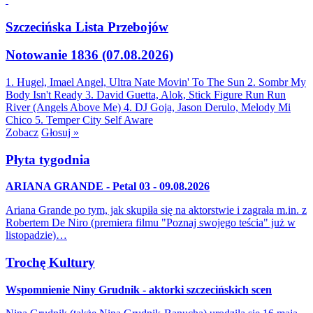
Szczecińska Lista Przebojów
Notowanie 1836 (07.08.2026)
1. Hugel, Imael Angel, Ultra Nate
Movin' To The Sun
2. Sombr
My
Body Isn't Ready
3. David Guetta, Alok, Stick Figure
Run Run
River (Angels Above Me)
4. DJ Goja, Jason Derulo, Melody
Mi
Chico
5. Temper City
Self Aware
Zobacz
Głosuj »
Płyta tygodnia
ARIANA GRANDE - Petal 03 - 09.08.2026
Ariana Grande po tym, jak skupiła się na aktorstwie i zagrała m.in. z
Robertem De Niro (premiera filmu "Poznaj swojego teścia" już w
listopadzie)…
Trochę Kultury
Wspomnienie Niny Grudnik - aktorki szczecińskich scen