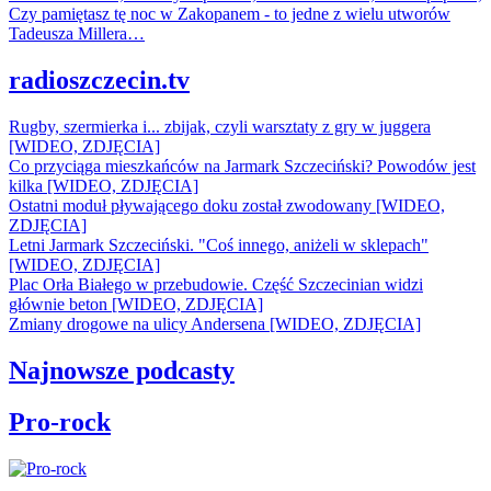
Czy pamiętasz tę noc w Zakopanem - to jedne z wielu utworów
Tadeusza Millera…
radioszczecin.tv
Rugby, szermierka i... zbijak, czyli warsztaty z gry w juggera
[WIDEO, ZDJĘCIA]
Co przyciąga mieszkańców na Jarmark Szczeciński? Powodów jest
kilka [WIDEO, ZDJĘCIA]
Ostatni moduł pływającego doku został zwodowany [WIDEO,
ZDJĘCIA]
Letni Jarmark Szczeciński. "Coś innego, aniżeli w sklepach"
[WIDEO, ZDJĘCIA]
Plac Orła Białego w przebudowie. Część Szczecinian widzi
głównie beton [WIDEO, ZDJĘCIA]
Zmiany drogowe na ulicy Andersena [WIDEO, ZDJĘCIA]
Najnowsze podcasty
Pro-rock