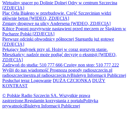
Wirtualny spacer po Dolinie Dolnej Odry w centrum Szczecina
[ZDJĘCIA]
Plac Orła Białego w przebudowie. Część Szczecinian widzi
głównie beton [WIDEO, ZDJĘCIA]
Zmiany drogowe na ulicy Andersena [WIDEO, ZDJĘCIA]
Kibice Pogoni pozytywnie nastawieni przed meczem ze Śląskiem w
Pucharze Polski [ZDJĘCIA]
Pierwsze odcinki obwodnicy północnej Stargardu już gotowe
[ZDJĘCIA]
Pękający budynek przy ul. Hożej w coraz gorszym stanie.
Mieszkańcy: nadzór może podjąć decyzję o eksmisji [WIDEO,
ZDJĘCIA]
Zadzwoń do studia: 510 777 666
Czujny non stop: 510 777 222
Wyślij do nas wiadomość
Prognoza pogody
radioszczecin.pl
radioszczecinextra.pl
radioszczecin.tv
Biuletyn Informacji Publicznej
Posłuchaj teraz
Logowanie
DUŻA CZCIONKA
DUŻY
KONTRAST
© Polskie Radio Szczecin SA. Wszystkie prawa
zastrzeżone.
Regulamin korzystania z portalu
Polityka
prywatności
Biuletyn Informacji Publicznej