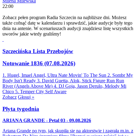
Milena Milewska
22:00
Zobacz pełen program Radia Szczecin na najbliższe dni. Możesz
także cofnąć datę w kalendarzu i sprawdzić, jakie audycje były tego
dnia na antenie. W scenariuszach audycji znajdziesz listę wszystkich
uworów jakie wtedy graliśmy!
Szczecińska Lista Przebojów
Notowanie 1836 (07.08.2026)
1. Hugel, Imael Angel, Ultra Nate
Movin' To The Sun
2. Sombr
My
Body Isn't Ready
3. David Guetta, Alok, Stick Figure
Run Run
River (Angels Above Me)
4. DJ Goja, Jason Derulo, Melody
Mi
Chico
5. Temper City
Self Aware
Zobacz
Głosuj »
Płyta tygodnia
ARIANA GRANDE - Petal 03 - 09.08.2026
Ariana Grande po tym, jak skupiła się na aktorstwie i zagrała m.in. z