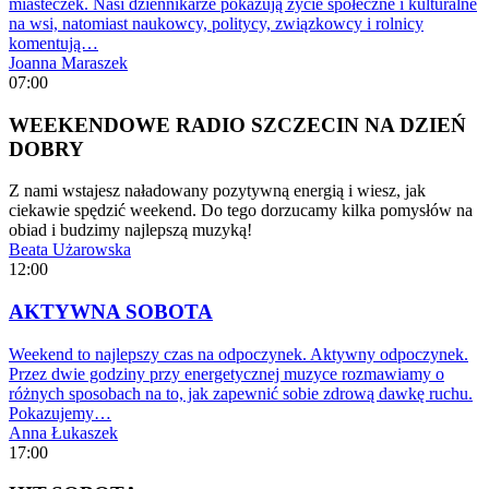
miasteczek. Nasi dziennikarze pokazują życie społeczne i kulturalne
na wsi, natomiast naukowcy, politycy, związkowcy i rolnicy
komentują…
Joanna Maraszek
07:00
WEEKENDOWE RADIO SZCZECIN NA DZIEŃ
DOBRY
Z nami wstajesz naładowany pozytywną energią i wiesz, jak
ciekawie spędzić weekend. Do tego dorzucamy kilka pomysłów na
obiad i budzimy najlepszą muzyką!
Beata Użarowska
12:00
AKTYWNA SOBOTA
Weekend to najlepszy czas na odpoczynek. Aktywny odpoczynek.
Przez dwie godziny przy energetycznej muzyce rozmawiamy o
różnych sposobach na to, jak zapewnić sobie zdrową dawkę ruchu.
Pokazujemy…
Anna Łukaszek
17:00