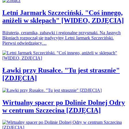
Letni Jarmark Szczeciński. "Coś innego,
aniżeli w sklepach" [WIDEO, ZDJĘCIA]
Biżuteria, ceramika, zabawki i regionalne przysmaki. Na Jasnych
Błoniach rozpoczął się tradycyjny Letni Jarmark Szczeciński.
Pierwsi odwiedzający…
Ławki przy Rusałce. "Tu jest strasznie"
[ZDJĘCIA]
Wirtualny spacer po Dolinie Dolnej Odry
w centrum Szczecina [ZDJĘCIA]