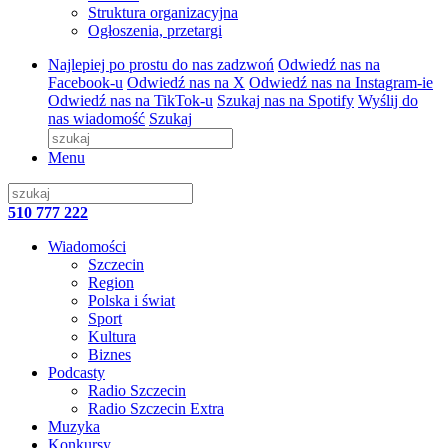
Struktura organizacyjna
Ogłoszenia, przetargi
Najlepiej po prostu do nas zadzwoń
Odwiedź nas na
Facebook-u
Odwiedź nas na X
Odwiedź nas na Instagram-ie
Odwiedź nas na TikTok-u
Szukaj nas na Spotify
Wyślij do
nas wiadomość
Szukaj
Menu
510 777 222
Wiadomości
Szczecin
Region
Polska i świat
Sport
Kultura
Biznes
Podcasty
Radio Szczecin
Radio Szczecin Extra
Muzyka
Konkursy