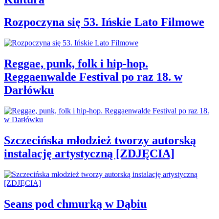
Rozpoczyna się 53. Ińskie Lato Filmowe
Reggae, punk, folk i hip-hop.
Reggaenwalde Festival po raz 18. w
Darłówku
Szczecińska młodzież tworzy autorską
instalację artystyczną [ZDJĘCIA]
Seans pod chmurką w Dąbiu