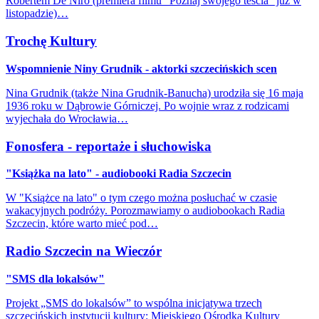
Robertem De Niro (premiera filmu "Poznaj swojego teścia" już w
listopadzie)…
Trochę Kultury
Wspomnienie Niny Grudnik - aktorki szczecińskich scen
Nina Grudnik (także Nina Grudnik-Banucha) urodziła się 16 maja
1936 roku w Dąbrowie Górniczej. Po wojnie wraz z rodzicami
wyjechała do Wrocławia…
Fonosfera - reportaże i słuchowiska
"Książka na lato" - audiobooki Radia Szczecin
W "Książce na lato" o tym czego można posłuchać w czasie
wakacyjnych podróży. Porozmawiamy o audiobookach Radia
Szczecin, które warto mieć pod…
Radio Szczecin na Wieczór
"SMS dla lokalsów"
Projekt „SMS do lokalsów” to wspólna inicjatywa trzech
szczecińskich instytucji kultury: Miejskiego Ośrodka Kultury