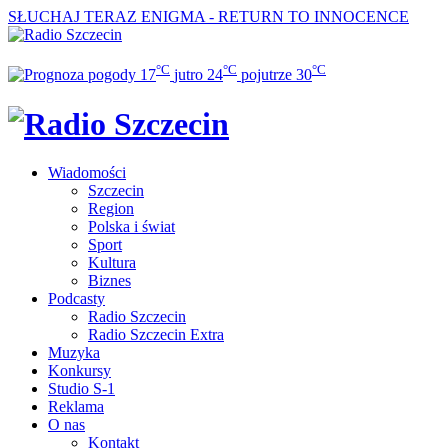
SŁUCHAJ TERAZ
ENIGMA - RETURN TO INNOCENCE
°C
°C
°C
17
jutro
24
pojutrze
30
Wiadomości
Szczecin
Region
Polska i świat
Sport
Kultura
Biznes
Podcasty
Radio Szczecin
Radio Szczecin Extra
Muzyka
Konkursy
Studio S-1
Reklama
O nas
Kontakt