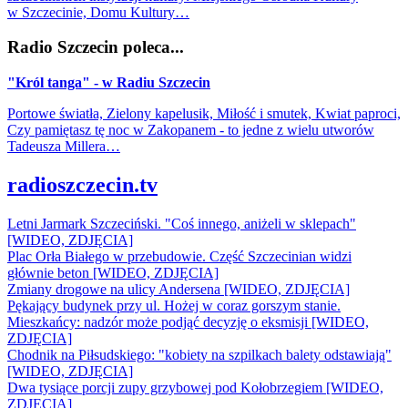
w Szczecinie, Domu Kultury…
Radio Szczecin poleca...
"Król tanga" - w Radiu Szczecin
Portowe światła, Zielony kapelusik, Miłość i smutek, Kwiat paproci,
Czy pamiętasz tę noc w Zakopanem - to jedne z wielu utworów
Tadeusza Millera…
radioszczecin.tv
Letni Jarmark Szczeciński. "Coś innego, aniżeli w sklepach"
[WIDEO, ZDJĘCIA]
Plac Orła Białego w przebudowie. Część Szczecinian widzi
głównie beton [WIDEO, ZDJĘCIA]
Zmiany drogowe na ulicy Andersena [WIDEO, ZDJĘCIA]
Pękający budynek przy ul. Hożej w coraz gorszym stanie.
Mieszkańcy: nadzór może podjąć decyzję o eksmisji [WIDEO,
ZDJĘCIA]
Chodnik na Piłsudskiego: "kobiety na szpilkach balety odstawiają"
[WIDEO, ZDJĘCIA]
Dwa tysiące porcji zupy grzybowej pod Kołobrzegiem [WIDEO,
ZDJECIA]