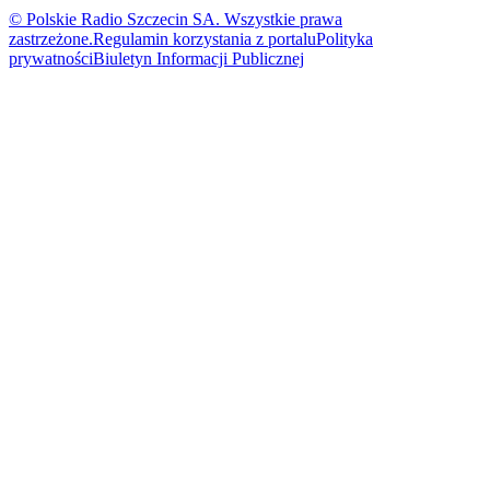
© Polskie Radio Szczecin SA. Wszystkie prawa
zastrzeżone.
Regulamin korzystania z portalu
Polityka
prywatności
Biuletyn Informacji Publicznej