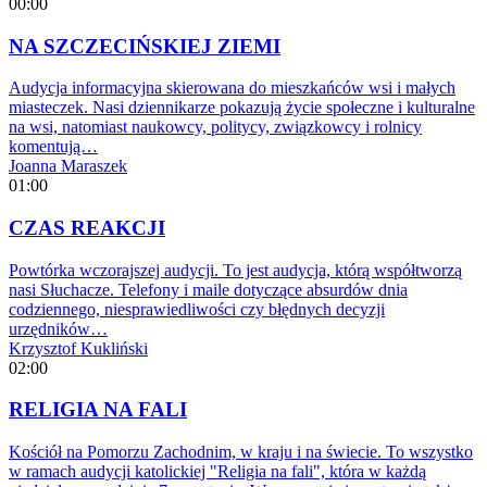
00:00
NA SZCZECIŃSKIEJ ZIEMI
Audycja informacyjna skierowana do mieszkańców wsi i małych
miasteczek. Nasi dziennikarze pokazują życie społeczne i kulturalne
na wsi, natomiast naukowcy, politycy, związkowcy i rolnicy
komentują…
Joanna Maraszek
01:00
CZAS REAKCJI
Powtórka wczorajszej audycji. To jest audycja, którą współtworzą
nasi Słuchacze. Telefony i maile dotyczące absurdów dnia
codziennego, niesprawiedliwości czy błędnych decyzji
urzędników…
Krzysztof Kukliński
02:00
RELIGIA NA FALI
Kościół na Pomorzu Zachodnim, w kraju i na świecie. To wszystko
w ramach audycji katolickiej "Religia na fali", która w każdą