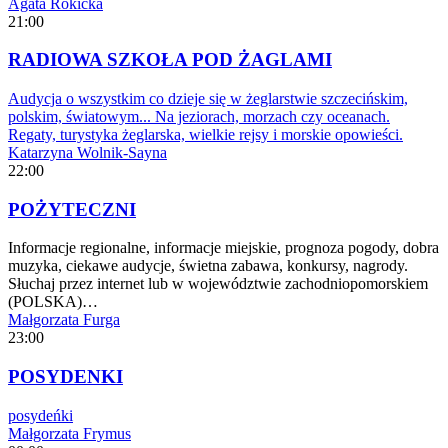
Agata Rokicka
21:00
RADIOWA SZKOŁA POD ŻAGLAMI
Audycja o wszystkim co dzieje się w żeglarstwie szczecińskim,
polskim, światowym... Na jeziorach, morzach czy oceanach.
Regaty, turystyka żeglarska, wielkie rejsy i morskie opowieści.
Katarzyna Wolnik-Sayna
22:00
POŻYTECZNI
Informacje regionalne, informacje miejskie, prognoza pogody, dobra
muzyka, ciekawe audycje, świetna zabawa, konkursy, nagrody.
Słuchaj przez internet lub w województwie zachodniopomorskiem
(POLSKA)…
Małgorzata Furga
23:00
POSYDENKI
posydeńki
Małgorzata Frymus