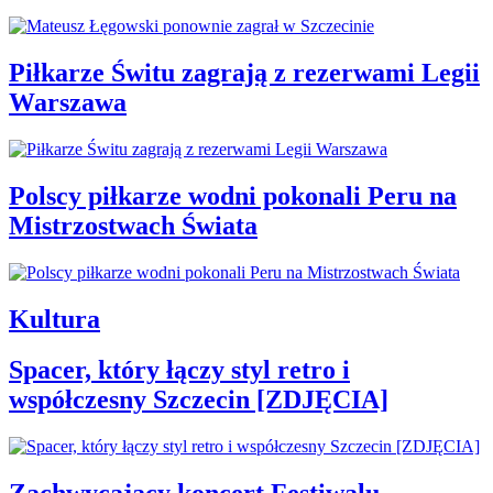
Piłkarze Świtu zagrają z rezerwami Legii
Warszawa
Polscy piłkarze wodni pokonali Peru na
Mistrzostwach Świata
Kultura
Spacer, który łączy styl retro i
współczesny Szczecin [ZDJĘCIA]