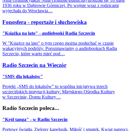
Nina Grudnik (także Nina Grudnik-Banucha) urodziła się 16 maja
1936 roku w Dąbrowie Górniczej. Po wojnie wraz z rodzicami
wyjechała do Wrocławia…
Fonosfera - reportaże i słuchowiska
"Książka na lato" - audiobooki Radia Szczecin
W "Książce na lato" o tym czego można posłuchać w czasie
wakacyjnych podróży. Porozmawiamy o audiobookach Radia
Szczecin, które warto mieć pod…
Radio Szczecin na Wieczór
"SMS dla lokalsów"
Projekt „SMS do lokalsów” to wspólna inicjatywa trzech
szczecińskich instytucji kultury: Miejskiego Ośrodka Kultury
w Szczecinie, Domu Kultury…
Radio Szczecin poleca...
"Król tanga" - w Radiu Szczecin
Portowe światła, Zielony kapelusik, Miłość i smutek, Kwiat paproci,