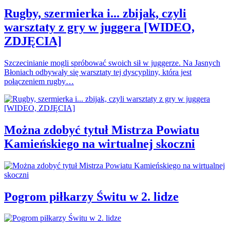
Rugby, szermierka i... zbijak, czyli
warsztaty z gry w juggera [WIDEO,
ZDJĘCIA]
Szczecinianie mogli spróbować swoich sił w juggerze. Na Jasnych
Błoniach odbywały się warsztaty tej dyscypliny, która jest
połączeniem rugby…
Można zdobyć tytuł Mistrza Powiatu
Kamieńskiego na wirtualnej skoczni
Pogrom piłkarzy Świtu w 2. lidze