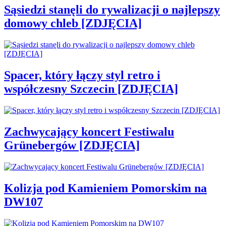
Sąsiedzi stanęli do rywalizacji o najlepszy
domowy chleb [ZDJĘCIA]
Spacer, który łączy styl retro i
współczesny Szczecin [ZDJĘCIA]
Zachwycający koncert Festiwalu
Grünebergów [ZDJĘCIA]
Kolizja pod Kamieniem Pomorskim na
DW107