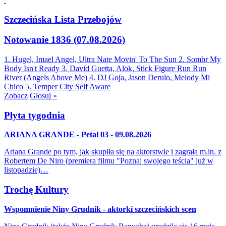
Szczecińska Lista Przebojów
Notowanie 1836 (07.08.2026)
1. Hugel, Imael Angel, Ultra Nate
Movin' To The Sun
2. Sombr
My
Body Isn't Ready
3. David Guetta, Alok, Stick Figure
Run Run
River (Angels Above Me)
4. DJ Goja, Jason Derulo, Melody
Mi
Chico
5. Temper City
Self Aware
Zobacz
Głosuj »
Płyta tygodnia
ARIANA GRANDE - Petal 03 - 09.08.2026
Ariana Grande po tym, jak skupiła się na aktorstwie i zagrała m.in. z
Robertem De Niro (premiera filmu "Poznaj swojego teścia" już w
listopadzie)…
Trochę Kultury
Wspomnienie Niny Grudnik - aktorki szczecińskich scen