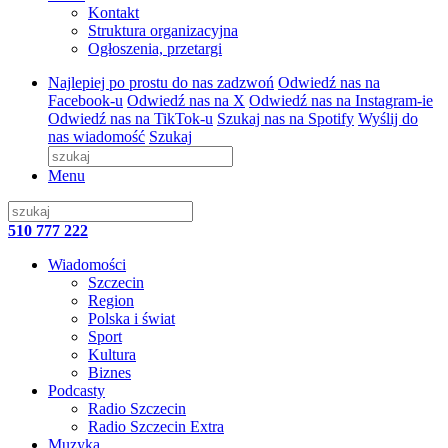
Kontakt
Struktura organizacyjna
Ogłoszenia, przetargi
Najlepiej po prostu do nas zadzwoń
Odwiedź nas na
Facebook-u
Odwiedź nas na X
Odwiedź nas na Instagram-ie
Odwiedź nas na TikTok-u
Szukaj nas na Spotify
Wyślij do
nas wiadomość
Szukaj
Menu
510 777 222
Wiadomości
Szczecin
Region
Polska i świat
Sport
Kultura
Biznes
Podcasty
Radio Szczecin
Radio Szczecin Extra
Muzyka