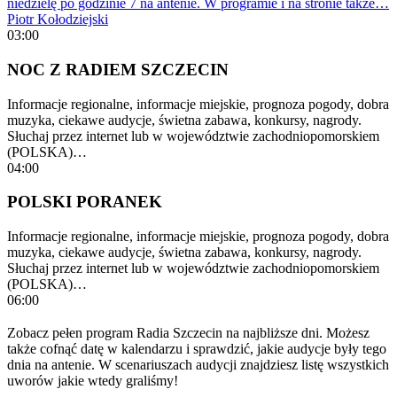
niedzielę po godzinie 7 na antenie. W programie i na stronie także…
Piotr Kołodziejski
03:00
NOC Z RADIEM SZCZECIN
Informacje regionalne, informacje miejskie, prognoza pogody, dobra
muzyka, ciekawe audycje, świetna zabawa, konkursy, nagrody.
Słuchaj przez internet lub w województwie zachodniopomorskiem
(POLSKA)…
04:00
POLSKI PORANEK
Informacje regionalne, informacje miejskie, prognoza pogody, dobra
muzyka, ciekawe audycje, świetna zabawa, konkursy, nagrody.
Słuchaj przez internet lub w województwie zachodniopomorskiem
(POLSKA)…
06:00
Zobacz pełen program Radia Szczecin na najbliższe dni. Możesz
także cofnąć datę w kalendarzu i sprawdzić, jakie audycje były tego
dnia na antenie. W scenariuszach audycji znajdziesz listę wszystkich
uworów jakie wtedy graliśmy!