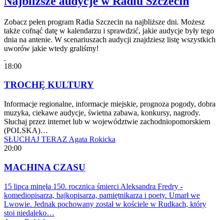
Najbliższe audycje w Radiu Szczecin
Zobacz pełen program Radia Szczecin na najbliższe dni. Możesz
także cofnąć datę w kalendarzu i sprawdzić, jakie audycje były tego
dnia na antenie. W scenariuszach audycji znajdziesz listę wszystkich
uworów jakie wtedy graliśmy!
18:00
TROCHĘ KULTURY
Informacje regionalne, informacje miejskie, prognoza pogody, dobra
muzyka, ciekawe audycje, świetna zabawa, konkursy, nagrody.
Słuchaj przez internet lub w województwie zachodniopomorskiem
(POLSKA)…
SŁUCHAJ TERAZ
Agata Rokicka
20:00
MACHINA CZASU
15 lipca minęła 150. rocznica śmierci Aleksandra Fredry -
komediopisarza, bajkopisarza, pamiętnikarza i poety. Umarł we
Lwowie. Jednak pochowany został w kościele w Rudkach, który
stoi niedaleko…