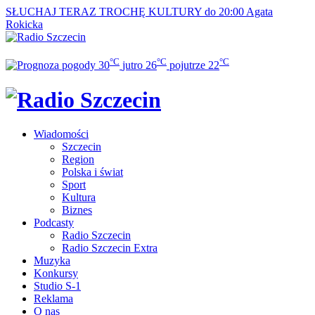
SŁUCHAJ TERAZ
TROCHĘ KULTURY do 20:00
Agata
Rokicka
°C
°C
°C
30
jutro
26
pojutrze
22
Wiadomości
Szczecin
Region
Polska i świat
Sport
Kultura
Biznes
Podcasty
Radio Szczecin
Radio Szczecin Extra
Muzyka
Konkursy
Studio S-1
Reklama
O nas