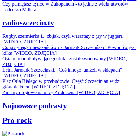
Czy pamiętasz tę noc w Zakopanem - to jedne z wielu utworów
Tadeusza Millera…
radioszczecin.tv
Rugby, szermierka i... zbijak, czyli warsztaty z gry w juggera
[WIDEO, ZDJĘCIA]
Co przyciąga mieszkańców na Jarmark Szczeciński? Powodów jest
kilka [WIDEO, ZDJĘCIA]
Ostatni moduł pływającego doku został zwodowany [WIDEO,
ZDJĘCIA]
Letni Jarmark Szczeciński. "Coś innego, aniżeli w sklepach"
[WIDEO, ZDJĘCIA]
Plac Orła Białego w przebudowie. Część Szczecinian widzi
głównie beton [WIDEO, ZDJĘCIA]
Zmiany drogowe na ulicy Andersena [WIDEO, ZDJĘCIA]
Najnowsze podcasty
Pro-rock