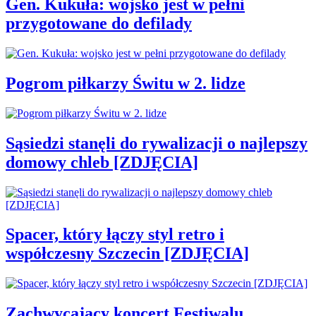
Gen. Kukuła: wojsko jest w pełni
przygotowane do defilady
Pogrom piłkarzy Świtu w 2. lidze
Sąsiedzi stanęli do rywalizacji o najlepszy
domowy chleb [ZDJĘCIA]
Spacer, który łączy styl retro i
współczesny Szczecin [ZDJĘCIA]
Zachwycający koncert Festiwalu