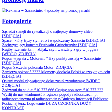
Fotogalerie
Sąsiedzi stanęli do rywalizacji o najlepszy domowy chleb
[ZDJĘCIA]
Spacer, który łączy styl retro i współczesny Szczecin [ZDJĘCIA]
Zachwycający koncert Festiwalu Grünebergów [ZDJĘCIA]
Rugby, szermierka i... zbijak, czyli warsztaty z gry w juggera
[WIDEO, ZDJĘCIA]
Pogoń wygrała z Motorem. "Trzy punkty zostają w Szczecinie"
[ZDJĘCIA]
Pogoń Szczecin pokonała Motor [ZDJĘCIA]
Zamierza pokonać 3333 kilometry dookoła Polski w szczytnym celu
[ZDJĘCIA]
Ostatni moduł pływającego doku został zwodowany [WIDEO,
ZDJĘCIA]
Zadzwoń do studia: 510 777 666
Czujny non stop: 510 777 222
Wyślij do nas wiadomość
Prognoza pogody
radioszczecin.pl
radioszczecinextra.pl
radioszczecin.tv
Biuletyn Informacji Publicznej
Posłuchaj teraz
Logowanie
DUŻA CZCIONKA
DUŻY
KONTRAST