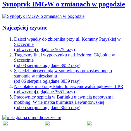
Synoptyk IMGW o zmianach w pogodzie
Najczęściej czytane
Dzieci wpadły do zbiornika przy ul. Komuny Paryskiej w
Szczecinie
(od wczoraj oglądane 5075 razy)
Tragiczny finał wypoczynku nad Jeziorem Głębokie w
Szczecinie
(od 03 sierpnia oglądane 3952 razy)
Sąsiedzi interweniują w sprawie psa pozostawionego
samotnie w mieszkaniu
(od 06 sierpnia oglądane 3839 razy)
Nastolatek miał rany kłute. Interweniował śmigłowiec LPR
(od wczoraj oglądane 3651 razy)
Pracownicy szpitala w Barlinku ujawniają nepotyzm i
mobbing. W tle matka burmistrz Lewandowskiej
(od 05 sierpnia oglądane 3625 razy)