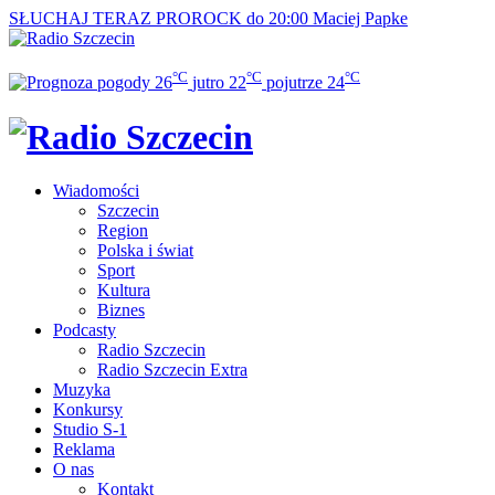
SŁUCHAJ TERAZ
PROROCK do 20:00
Maciej Papke
°C
°C
°C
26
jutro
22
pojutrze
24
Wiadomości
Szczecin
Region
Polska i świat
Sport
Kultura
Biznes
Podcasty
Radio Szczecin
Radio Szczecin Extra
Muzyka
Konkursy
Studio S-1
Reklama
O nas
Kontakt