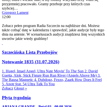
przyjemniej pracowało. Gramy przeboje przy których czas
szybciej…
Grzegorz Lament
12:00
Zobacz pełen program Radia Szczecin na najbliższe dni. Możesz
także cofnąć datę w kalendarzu i sprawdzić, jakie audycje były tego
dnia na antenie. W scenariuszach audycji znajdziesz listę wszystkich
uworów jakie wtedy graliśmy!
Szczecińska Lista Przebojów
Notowanie 1835 (31.07.2026)
1. Hugel, Imael Angel, Ultra Nate
Movin' To The Sun
2. David
Guetta, Alok, Stick Figure
Run Run River (Angels Above Me)
3.
The Bausa
Magnetic
4. Dubdogz, Fezzo, Zaark
How Does It Feel
5. Anotr feat. 54 Ultra
Talk To You
Zobacz
Głosuj »
Płyta tygodnia
ARIANA GRANDE - Petal 03 - 09.08.2026