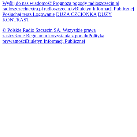
Wyślij do nas wiadomość
Prognoza pogody
radioszczecin.pl
radioszczecinextra.pl
radioszczecin.tv
Biuletyn Informacji Publicznej
Posłuchaj teraz
Logowanie
DUŻA CZCIONKA
DUŻY
KONTRAST
© Polskie Radio Szczecin SA. Wszystkie prawa
zastrzeżone.
Regulamin korzystania z portalu
Polityka
prywatności
Biuletyn Informacji Publicznej