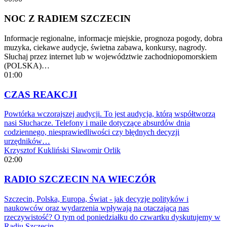
NOC Z RADIEM SZCZECIN
Informacje regionalne, informacje miejskie, prognoza pogody, dobra
muzyka, ciekawe audycje, świetna zabawa, konkursy, nagrody.
Słuchaj przez internet lub w województwie zachodniopomorskiem
(POLSKA)…
01:00
CZAS REAKCJI
Powtórka wczorajszej audycji. To jest audycja, którą współtworzą
nasi Słuchacze. Telefony i maile dotyczące absurdów dnia
codziennego, niesprawiedliwości czy błędnych decyzji
urzędników…
Krzysztof Kukliński
Sławomir Orlik
02:00
RADIO SZCZECIN NA WIECZÓR
Szczecin, Polska, Europa, Świat - jak decyzje polityków i
naukowców oraz wydarzenia wpływają na otaczającą nas
rzeczywistość? O tym od poniedziałku do czwartku dyskutujemy w
Radiu Szczecin…