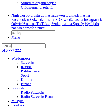
Struktura organizacyjna
Ogłoszenia, przetargi
Najlepiej po prostu do nas zadzwoń
Odwiedź nas na
Facebook-u
Odwiedź nas na X
Odwiedź nas na Instagram-ie
Odwiedź nas na TikTok-u
Szukaj nas na Spotify
Wyślij do
nas wiadomość
Szukaj
Menu
510 777 222
Wiadomości
Szczecin
Region
Polska i świat
Sport
Kultura
Biznes
Podcasty
Radio Szczecin
Radio Szczecin Extra
Muzyka
Konkursy