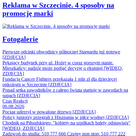
Reklama w Szczecinie. 4 sposoby na
promocję marki
Fotogalerie
Pierwsze odcinki obwodnicy północnej Stargardu już gotowe
[ZDJĘCIA]
Pękający budynek przy ul. Hożej w coraz gorszym stanie.
Mieszkańcy: nadzór może podjąć decyzję o eksmisji [WIDEO,
ZDJĘCIA]
Fundacja Cancer Fighters przekazała 1 mln zł dla dziecięcej
onkologii w Szczecinie [ZDJĘCIA]
Ponad setka zawodników z całego świata startuje w zawodach na
supach [ZDJĘCIA]
Czas Reakcji
06.08.2026
Pociąg uderzył w powalone drzewo [ZDJĘCIA]
Polscy juniorzy przegrali z Hiszpanią w piłce wodnej [ZDJĘCIA]
Chodnik na Piłsudskiego: "kobiety na szpilkach balety odstawiają"
[WIDEO, ZDJĘCIA]
Zadzwoń do studia: 510 777 666
Czujny non stop: 510 777 222