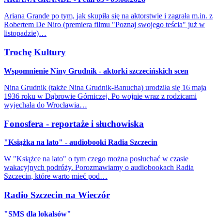
Ariana Grande po tym, jak skupiła się na aktorstwie i zagrała m.in. z
Robertem De Niro (premiera filmu "Poznaj swojego teścia" już w
listopadzie)…
Trochę Kultury
Wspomnienie Niny Grudnik - aktorki szczecińskich scen
Nina Grudnik (także Nina Grudnik-Banucha) urodziła się 16 maja
1936 roku w Dąbrowie Górniczej. Po wojnie wraz z rodzicami
wyjechała do Wrocławia…
Fonosfera - reportaże i słuchowiska
"Książka na lato" - audiobooki Radia Szczecin
W "Książce na lato" o tym czego można posłuchać w czasie
wakacyjnych podróży. Porozmawiamy o audiobookach Radia
Szczecin, które warto mieć pod…
Radio Szczecin na Wieczór
"SMS dla lokalsów"