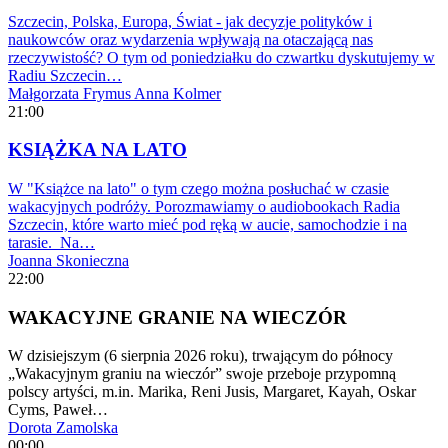
Szczecin, Polska, Europa, Świat - jak decyzje polityków i
naukowców oraz wydarzenia wpływają na otaczającą nas
rzeczywistość? O tym od poniedziałku do czwartku dyskutujemy w
Radiu Szczecin…
Małgorzata Frymus
Anna Kolmer
21:00
KSIĄŻKA NA LATO
W "Książce na lato" o tym czego można posłuchać w czasie
wakacyjnych podróży. Porozmawiamy o audiobookach Radia
Szczecin, które warto mieć pod ręką w aucie, samochodzie i na
tarasie. Na…
Joanna Skonieczna
22:00
WAKACYJNE GRANIE NA WIECZÓR
W dzisiejszym (6 sierpnia 2026 roku), trwającym do północy
„Wakacyjnym graniu na wieczór” swoje przeboje przypomną
polscy artyści, m.in. Marika, Reni Jusis, Margaret, Kayah, Oskar
Cyms, Paweł…
Dorota Zamolska
00:00