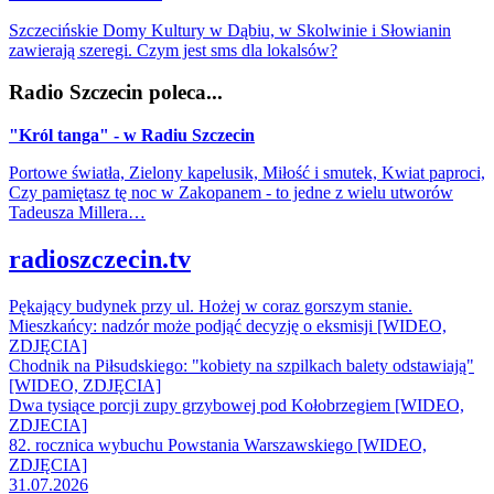
Szczecińskie Domy Kultury w Dąbiu, w Skolwinie i Słowianin
zawierają szeregi. Czym jest sms dla lokalsów?
Radio Szczecin poleca...
"Król tanga" - w Radiu Szczecin
Portowe światła, Zielony kapelusik, Miłość i smutek, Kwiat paproci,
Czy pamiętasz tę noc w Zakopanem - to jedne z wielu utworów
Tadeusza Millera…
radioszczecin.tv
Pękający budynek przy ul. Hożej w coraz gorszym stanie.
Mieszkańcy: nadzór może podjąć decyzję o eksmisji [WIDEO,
ZDJĘCIA]
Chodnik na Piłsudskiego: "kobiety na szpilkach balety odstawiają"
[WIDEO, ZDJĘCIA]
Dwa tysiące porcji zupy grzybowej pod Kołobrzegiem [WIDEO,
ZDJECIA]
82. rocznica wybuchu Powstania Warszawskiego [WIDEO,
ZDJĘCIA]
31.07.2026