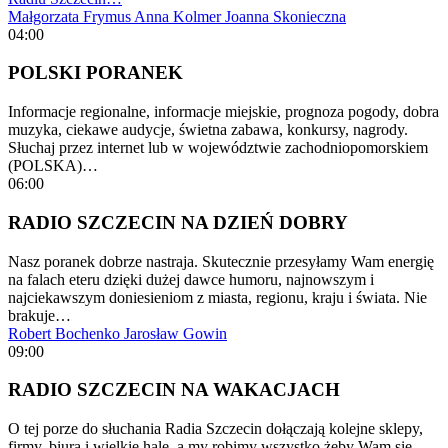
Małgorzata Frymus
Anna Kolmer
Joanna Skonieczna
04:00
POLSKI PORANEK
Informacje regionalne, informacje miejskie, prognoza pogody, dobra
muzyka, ciekawe audycje, świetna zabawa, konkursy, nagrody.
Słuchaj przez internet lub w województwie zachodniopomorskiem
(POLSKA)…
06:00
RADIO SZCZECIN NA DZIEŃ DOBRY
Nasz poranek dobrze nastraja. Skutecznie przesyłamy Wam energię
na falach eteru dzięki dużej dawce humoru, najnowszym i
najciekawszym doniesieniom z miasta, regionu, kraju i świata. Nie
brakuje…
Robert Bochenko
Jarosław Gowin
09:00
RADIO SZCZECIN NA WAKACJACH
O tej porze do słuchania Radia Szczecin dołączają kolejne sklepy,
firmy, biura i wielkie hale, a my robimy wszystko żeby Wam się