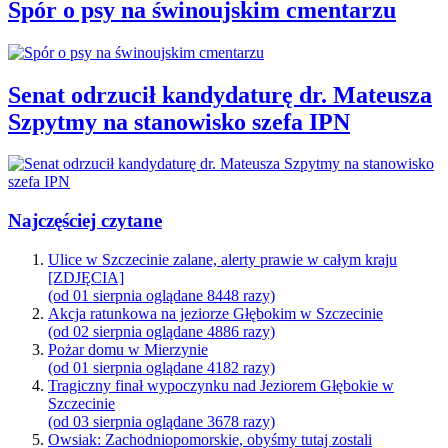
Spór o psy na świnoujskim cmentarzu
Senat odrzucił kandydaturę dr. Mateusza
Szpytmy na stanowisko szefa IPN
Najczęściej czytane
Ulice w Szczecinie zalane, alerty prawie w całym kraju
[ZDJĘCIA]
(od 01 sierpnia oglądane 8448 razy)
Akcja ratunkowa na jeziorze Głębokim w Szczecinie
(od 02 sierpnia oglądane 4886 razy)
Pożar domu w Mierzynie
(od 01 sierpnia oglądane 4182 razy)
Tragiczny finał wypoczynku nad Jeziorem Głębokie w
Szczecinie
(od 03 sierpnia oglądane 3678 razy)
Owsiak: Zachodniopomorskie, obyśmy tutaj zostali