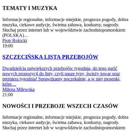
TEMATY I MUZYKA
Informacje regionalne, informacje miejskie, prognoza pogody, dobra
muzyka, ciekawe audycje, świetna zabawa, konkursy, nagrody.
Słuchaj przez internet lub w województwie zachodniopomorskiem
(POLSKA)…
Piotr Rokicki
19:00
SZCZECIŃSKA LISTA PRZEBOJÓW
Dwadzieścia największych przebojów tygodnia, do tego garść
nowych propozycji do listy, czyli nasze typy, świeży towar oraz
premiera tygodnia! Sprawdzamy poczekalnię, a w niej piosenki,
które…
Milena Milewska
21:00
NOWOŚCI I PRZEBOJE WSZECH CZASÓW
Informacje regionalne, informacje miejskie, prognoza pogody, dobra
muzyka, ciekawe audycje, świetna zabawa, konkursy, nagrody.
Słuchaj przez internet lub w województwie zachodniopomorskiem