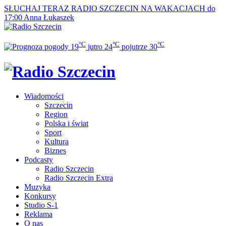
SŁUCHAJ TERAZ
RADIO SZCZECIN NA WAKACJACH do
17:00
Anna Łukaszek
°C
°C
°C
19
jutro
24
pojutrze
30
Wiadomości
Szczecin
Region
Polska i świat
Sport
Kultura
Biznes
Podcasty
Radio Szczecin
Radio Szczecin Extra
Muzyka
Konkursy
Studio S-1
Reklama
O nas