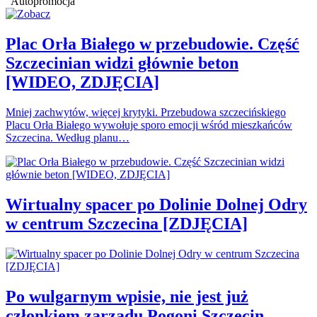
Autopromocja
Plac Orła Białego w przebudowie. Część
Szczecinian widzi głównie beton
[WIDEO, ZDJĘCIA]
Mniej zachwytów, więcej krytyki. Przebudowa szczecińskiego
Placu Orła Białego wywołuje sporo emocji wśród mieszkańców
Szczecina. Według planu…
Wirtualny spacer po Dolinie Dolnej Odry
w centrum Szczecina [ZDJĘCIA]
Po wulgarnym wpisie, nie jest już
członkiem zarządu Pogoni Szczecin