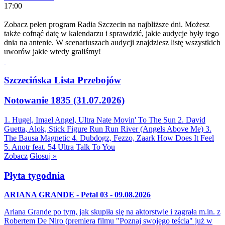
17:00
Zobacz pełen program Radia Szczecin na najbliższe dni. Możesz
także cofnąć datę w kalendarzu i sprawdzić, jakie audycje były tego
dnia na antenie. W scenariuszach audycji znajdziesz listę wszystkich
uworów jakie wtedy graliśmy!
Szczecińska Lista Przebojów
Notowanie 1835 (31.07.2026)
1. Hugel, Imael Angel, Ultra Nate
Movin' To The Sun
2. David
Guetta, Alok, Stick Figure
Run Run River (Angels Above Me)
3.
The Bausa
Magnetic
4. Dubdogz, Fezzo, Zaark
How Does It Feel
5. Anotr feat. 54 Ultra
Talk To You
Zobacz
Głosuj »
Płyta tygodnia
ARIANA GRANDE - Petal 03 - 09.08.2026
Ariana Grande po tym, jak skupiła się na aktorstwie i zagrała m.in. z
Robertem De Niro (premiera filmu "Poznaj swojego teścia" już w