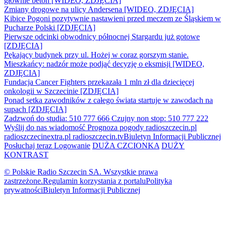
głównie beton [WIDEO, ZDJĘCIA]
Zmiany drogowe na ulicy Andersena [WIDEO, ZDJĘCIA]
Kibice Pogoni pozytywnie nastawieni przed meczem ze Śląskiem w
Pucharze Polski [ZDJĘCIA]
Pierwsze odcinki obwodnicy północnej Stargardu już gotowe
[ZDJĘCIA]
Pękający budynek przy ul. Hożej w coraz gorszym stanie.
Mieszkańcy: nadzór może podjąć decyzję o eksmisji [WIDEO,
ZDJĘCIA]
Fundacja Cancer Fighters przekazała 1 mln zł dla dziecięcej
onkologii w Szczecinie [ZDJĘCIA]
Ponad setka zawodników z całego świata startuje w zawodach na
supach [ZDJĘCIA]
Zadzwoń do studia: 510 777 666
Czujny non stop: 510 777 222
Wyślij do nas wiadomość
Prognoza pogody
radioszczecin.pl
radioszczecinextra.pl
radioszczecin.tv
Biuletyn Informacji Publicznej
Posłuchaj teraz
Logowanie
DUŻA CZCIONKA
DUŻY
KONTRAST
© Polskie Radio Szczecin SA. Wszystkie prawa
zastrzeżone.
Regulamin korzystania z portalu
Polityka
prywatności
Biuletyn Informacji Publicznej