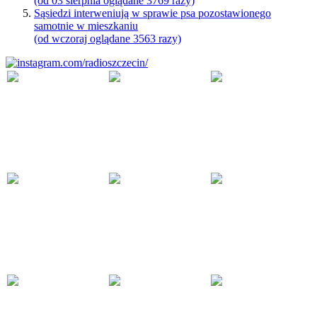
(od 03 sierpnia oglądane 3769 razy)
Sąsiedzi interweniują w sprawie psa pozostawionego
samotnie w mieszkaniu
(od wczoraj oglądane 3563 razy)