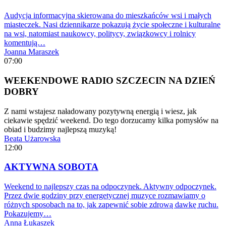
Audycja informacyjna skierowana do mieszkańców wsi i małych
miasteczek. Nasi dziennikarze pokazują życie społeczne i kulturalne
na wsi, natomiast naukowcy, politycy, związkowcy i rolnicy
komentują…
Joanna Maraszek
07:00
WEEKENDOWE RADIO SZCZECIN NA DZIEŃ
DOBRY
Z nami wstajesz naładowany pozytywną energią i wiesz, jak
ciekawie spędzić weekend. Do tego dorzucamy kilka pomysłów na
obiad i budzimy najlepszą muzyką!
Beata Użarowska
12:00
AKTYWNA SOBOTA
Weekend to najlepszy czas na odpoczynek. Aktywny odpoczynek.
Przez dwie godziny przy energetycznej muzyce rozmawiamy o
różnych sposobach na to, jak zapewnić sobie zdrową dawkę ruchu.
Pokazujemy…
Anna Łukaszek