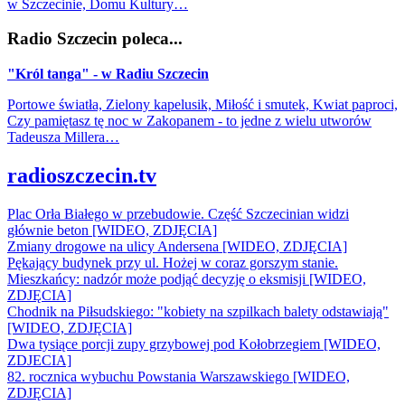
w Szczecinie, Domu Kultury…
Radio Szczecin poleca...
"Król tanga" - w Radiu Szczecin
Portowe światła, Zielony kapelusik, Miłość i smutek, Kwiat paproci,
Czy pamiętasz tę noc w Zakopanem - to jedne z wielu utworów
Tadeusza Millera…
radioszczecin.tv
Plac Orła Białego w przebudowie. Część Szczecinian widzi
głównie beton [WIDEO, ZDJĘCIA]
Zmiany drogowe na ulicy Andersena [WIDEO, ZDJĘCIA]
Pękający budynek przy ul. Hożej w coraz gorszym stanie.
Mieszkańcy: nadzór może podjąć decyzję o eksmisji [WIDEO,
ZDJĘCIA]
Chodnik na Piłsudskiego: "kobiety na szpilkach balety odstawiają"
[WIDEO, ZDJĘCIA]
Dwa tysiące porcji zupy grzybowej pod Kołobrzegiem [WIDEO,
ZDJECIA]
82. rocznica wybuchu Powstania Warszawskiego [WIDEO,
ZDJĘCIA]