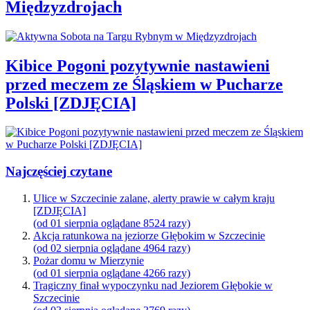
Międzyzdrojach
Kibice Pogoni pozytywnie nastawieni
przed meczem ze Śląskiem w Pucharze
Polski [ZDJĘCIA]
Najczęściej czytane
Ulice w Szczecinie zalane, alerty prawie w całym kraju
[ZDJĘCIA]
(od 01 sierpnia oglądane 8524 razy)
Akcja ratunkowa na jeziorze Głębokim w Szczecinie
(od 02 sierpnia oglądane 4964 razy)
Pożar domu w Mierzynie
(od 01 sierpnia oglądane 4266 razy)
Tragiczny finał wypoczynku nad Jeziorem Głębokie w
Szczecinie