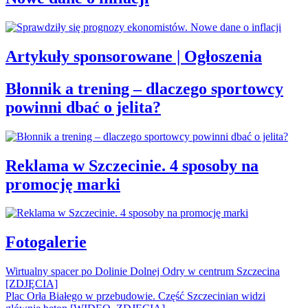
Artykuły sponsorowane | Ogłoszenia
Błonnik a trening – dlaczego sportowcy
powinni dbać o jelita?
Reklama w Szczecinie. 4 sposoby na
promocję marki
Fotogalerie
Wirtualny spacer po Dolinie Dolnej Odry w centrum Szczecina
[ZDJĘCIA]
Plac Orła Białego w przebudowie. Część Szczecinian widzi