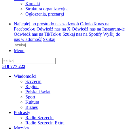
Kontakt
Struktura organizacyjna
Ogłoszenia, przetargi
Najlepiej po prostu do nas zadzwoń
Odwiedź nas na
Facebook-u
Odwiedź nas na X
Odwiedź nas na Instagram-ie
Odwiedź nas na TikTok-u
Szukaj nas na Spotify
Wyślij do
nas wiadomość
Szukaj
Menu
510 777 222
Wiadomości
Szczecin
Region
Polska i świat
Sport
Kultura
Biznes
Podcasty
Radio Szczecin
Radio Szczecin Extra
Muzyka