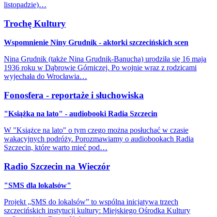
listopadzie)…
Trochę Kultury
Wspomnienie Niny Grudnik - aktorki szczecińskich scen
Nina Grudnik (także Nina Grudnik-Banucha) urodziła się 16 maja
1936 roku w Dąbrowie Górniczej. Po wojnie wraz z rodzicami
wyjechała do Wrocławia…
Fonosfera - reportaże i słuchowiska
"Książka na lato" - audiobooki Radia Szczecin
W "Książce na lato" o tym czego można posłuchać w czasie
wakacyjnych podróży. Porozmawiamy o audiobookach Radia
Szczecin, które warto mieć pod…
Radio Szczecin na Wieczór
"SMS dla lokalsów"
Projekt „SMS do lokalsów” to wspólna inicjatywa trzech
szczecińskich instytucji kultury: Miejskiego Ośrodka Kultury