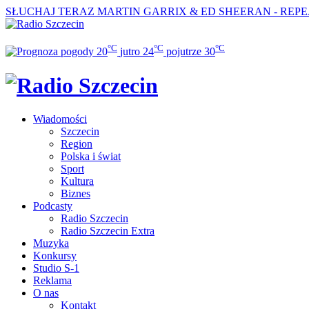
SŁUCHAJ TERAZ
MARTIN GARRIX & ED SHEERAN - REPE
°C
°C
°C
20
jutro
24
pojutrze
30
Wiadomości
Szczecin
Region
Polska i świat
Sport
Kultura
Biznes
Podcasty
Radio Szczecin
Radio Szczecin Extra
Muzyka
Konkursy
Studio S-1
Reklama
O nas
Kontakt