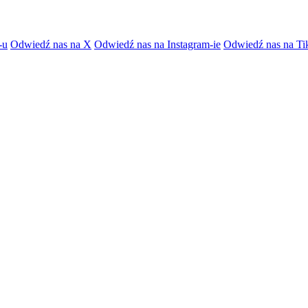
-u
Odwiedź nas na X
Odwiedź nas na Instagram-ie
Odwiedź nas na Ti