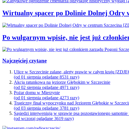
Wirtualny spacer po Dolinie Dolnej Odry
Po wulgarnym wpisie, nie jest już członki
Najczęściej czytane
Ulice w Szczecinie zalane, alerty prawie w całym kraju [ZDJ
(od 01 sierpnia oglądane 8531 razy)
Akcja ratunkowa na jeziorze Głębokim w Szczecinie
(od 02 sierpnia oglądane 4971 razy)
Pożar domu w Mierzynie
(od 01 sierpnia oglądane 4273 razy)
Tragiczny finał wypoczynku nad Jeziorem Głębokie w Szczeci
(od 03 sierpnia oglądane 3781 razy)
Sąsiedzi interweniują w sprawie psa pozostawionego samotnie
(od wczoraj oglądane 3619 razy)