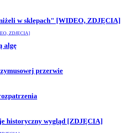
 aniżeli w sklepach" [WIDEO, ZDJĘCIA]
ą algę
rzymusowej przerwie
rozpatrzenia
je historyczny wygląd [ZDJĘCIA]