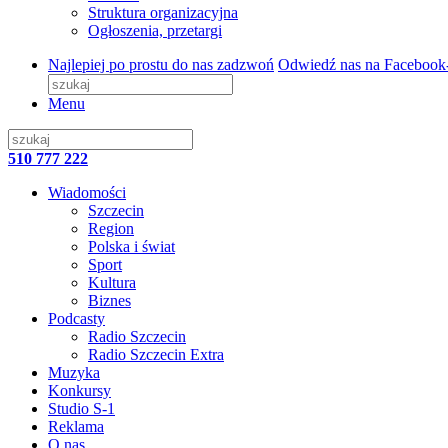
Struktura organizacyjna
Ogłoszenia, przetargi
Najlepiej po prostu do nas zadzwoń
Odwiedź nas na Facebook
Menu
510 777 222
Wiadomości
Szczecin
Region
Polska i świat
Sport
Kultura
Biznes
Podcasty
Radio Szczecin
Radio Szczecin Extra
Muzyka
Konkursy
Studio S-1
Reklama
O nas