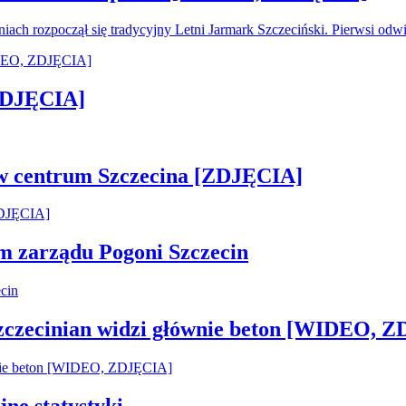
oniach rozpoczął się tradycyjny Letni Jarmark Szczeciński. Pierwsi od
[ZDJĘCIA]
 w centrum Szczecina [ZDJĘCIA]
em zarządu Pogoni Szczecin
Szczecinian widzi głównie beton [WIDEO, 
jne statystyki