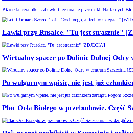
Biżuteria, ceramika, zabawki i regionalne przysmaki. Na Jasnych Bł
Ławki przy Rusałce. "Tu jest strasznie" 
Wirtualny spacer po Dolinie Dolnej Odry
Po wulgarnym wpisie, nie jest już członki
Plac Orła Białego w przebudowie. Część 
Rok nocnej prohibicji w Szczecinie i policy