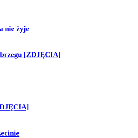
 nie żyje
obrzegu [ZDJĘCIA]
r
[ZDJĘCIA]
ecinie