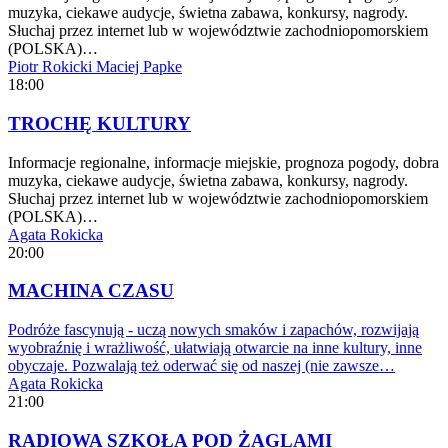
muzyka, ciekawe audycje, świetna zabawa, konkursy, nagrody.
Słuchaj przez internet lub w województwie zachodniopomorskiem
(POLSKA)…
Piotr Rokicki
Maciej Papke
18:00
TROCHĘ KULTURY
Informacje regionalne, informacje miejskie, prognoza pogody, dobra
muzyka, ciekawe audycje, świetna zabawa, konkursy, nagrody.
Słuchaj przez internet lub w województwie zachodniopomorskiem
(POLSKA)…
Agata Rokicka
20:00
MACHINA CZASU
Podróże fascynują - uczą nowych smaków i zapachów, rozwijają
wyobraźnię i wrażliwość, ułatwiają otwarcie na inne kultury, inne
obyczaje. Pozwalają też oderwać się od naszej (nie zawsze…
Agata Rokicka
21:00
RADIOWA SZKOŁA POD ŻAGLAMI