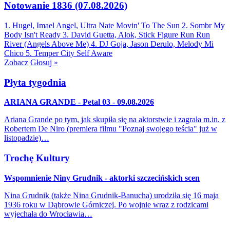
Notowanie 1836 (07.08.2026)
1. Hugel, Imael Angel, Ultra Nate
Movin' To The Sun
2. Sombr
My
Body Isn't Ready
3. David Guetta, Alok, Stick Figure
Run Run
River (Angels Above Me)
4. DJ Goja, Jason Derulo, Melody
Mi
Chico
5. Temper City
Self Aware
Zobacz
Głosuj »
Płyta tygodnia
ARIANA GRANDE - Petal 03 - 09.08.2026
Ariana Grande po tym, jak skupiła się na aktorstwie i zagrała m.in. z
Robertem De Niro (premiera filmu "Poznaj swojego teścia" już w
listopadzie)…
Trochę Kultury
Wspomnienie Niny Grudnik - aktorki szczecińskich scen
Nina Grudnik (także Nina Grudnik-Banucha) urodziła się 16 maja
1936 roku w Dąbrowie Górniczej. Po wojnie wraz z rodzicami
wyjechała do Wrocławia…