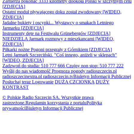
Zamierza pokonać 3333 kilometry dookoła Polski w szczytnym celu
[ZDJĘCIA]
Ostatni moduł pływającego doku został zwodowany [WIDEO,
ZDJĘCIA]
Jadalne bukiety i oscypki... Wystawcy o smakach Letniego
Jarmarku [ZDJĘCIA]
Instrumenty dęte na Festiwalu Grünebergów [ZDJĘCIA]
NIEDZIELA Jarmark rozmowy z mieszkancami [WIDEO,
ZDJĘCIA]
Piłkarki nożne Pogoni przegrały z Górnikiem [ZDJĘCIA]
Letni Jarmark Szczeciński. "Coś innego, aniżeli w sklepach"
[WIDEO, ZDJĘCIA]
Zadzwoń do studia: 510 777 666
Czujny non stop: 510 777 222
Wyślij do nas wiadomość
Prognoza pogody
radioszczecin.pl
radioszczecinextra.pl
radioszczecin.tv
Biuletyn Informacji Publicznej
Posłuchaj teraz
Logowanie
DUŻA CZCIONKA
DUŻY
KONTRAST
© Polskie Radio Szczecin SA. Wszystkie prawa
zastrzeżone.
Regulamin korzystania z portalu
Polityka
prywatności
Biuletyn Informacji Publicznej