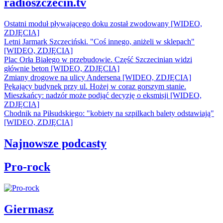
radioszczecin.tv
Ostatni moduł pływającego doku został zwodowany [WIDEO,
ZDJĘCIA]
Letni Jarmark Szczeciński. "Coś innego, aniżeli w sklepach"
[WIDEO, ZDJĘCIA]
Plac Orła Białego w przebudowie. Część Szczecinian widzi
głównie beton [WIDEO, ZDJĘCIA]
Zmiany drogowe na ulicy Andersena [WIDEO, ZDJĘCIA]
Pękający budynek przy ul. Hożej w coraz gorszym stanie.
Mieszkańcy: nadzór może podjąć decyzję o eksmisji [WIDEO,
ZDJĘCIA]
Chodnik na Piłsudskiego: "kobiety na szpilkach balety odstawiają"
[WIDEO, ZDJĘCIA]
Najnowsze podcasty
Pro-rock
Giermasz