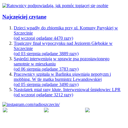
Najczęściej czytane
Dzieci wpadły do zbiornika przy ul. Komuny Paryskiej w
Szczecinie
(od wczoraj oglądane 4470 razy)
Tragiczny finał wypoczynku nad Jeziorem Głębokie w
Szczecinie
(od 03 sierpnia oglądane 3889 razy)
Sąsiedzi interweniują w sprawie psa pozostawionego
samotnie w mieszkaniu
(od 06 sierpnia oglądane 3783 razy)
Pracownicy szpitala w Barlinku ujawniają nepotyzm i
mobbing. W tle matka burmistrz Lewandowskiej
(od 05 sierpnia oglądane 3490 razy)
Nastolatek miał rany kłute. Interweniował śmigłowiec LPR
(od wczoraj oglądane 3212 razy)