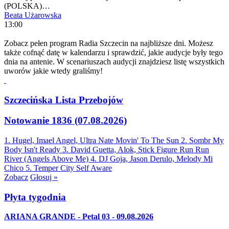
(POLSKA)…
Beata Użarowska
13:00
Zobacz pełen program Radia Szczecin na najbliższe dni. Możesz
także cofnąć datę w kalendarzu i sprawdzić, jakie audycje były tego
dnia na antenie. W scenariuszach audycji znajdziesz listę wszystkich
uworów jakie wtedy graliśmy!
Szczecińska Lista Przebojów
Notowanie 1836 (07.08.2026)
1. Hugel, Imael Angel, Ultra Nate
Movin' To The Sun
2. Sombr
My
Body Isn't Ready
3. David Guetta, Alok, Stick Figure
Run Run
River (Angels Above Me)
4. DJ Goja, Jason Derulo, Melody
Mi
Chico
5. Temper City
Self Aware
Zobacz
Głosuj »
Płyta tygodnia
ARIANA GRANDE - Petal 03 - 09.08.2026