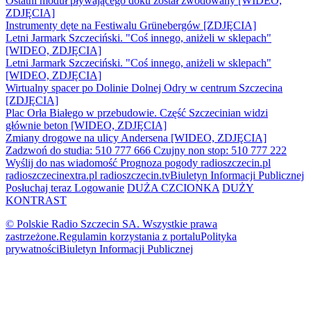
Ostatni moduł pływającego doku został zwodowany [WIDEO,
ZDJĘCIA]
Instrumenty dęte na Festiwalu Grünebergów [ZDJĘCIA]
Letni Jarmark Szczeciński. "Coś innego, aniżeli w sklepach"
[WIDEO, ZDJĘCIA]
Letni Jarmark Szczeciński. "Coś innego, aniżeli w sklepach"
[WIDEO, ZDJĘCIA]
Wirtualny spacer po Dolinie Dolnej Odry w centrum Szczecina
[ZDJĘCIA]
Plac Orła Białego w przebudowie. Część Szczecinian widzi
głównie beton [WIDEO, ZDJĘCIA]
Zmiany drogowe na ulicy Andersena [WIDEO, ZDJĘCIA]
Zadzwoń do studia: 510 777 666
Czujny non stop: 510 777 222
Wyślij do nas wiadomość
Prognoza pogody
radioszczecin.pl
radioszczecinextra.pl
radioszczecin.tv
Biuletyn Informacji Publicznej
Posłuchaj teraz
Logowanie
DUŻA CZCIONKA
DUŻY
KONTRAST
© Polskie Radio Szczecin SA. Wszystkie prawa
zastrzeżone.
Regulamin korzystania z portalu
Polityka
prywatności
Biuletyn Informacji Publicznej