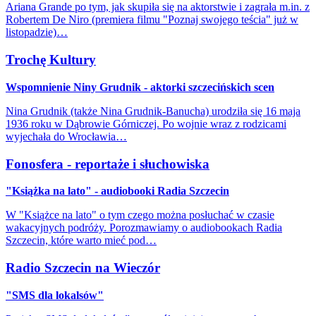
Ariana Grande po tym, jak skupiła się na aktorstwie i zagrała m.in. z
Robertem De Niro (premiera filmu "Poznaj swojego teścia" już w
listopadzie)…
Trochę Kultury
Wspomnienie Niny Grudnik - aktorki szczecińskich scen
Nina Grudnik (także Nina Grudnik-Banucha) urodziła się 16 maja
1936 roku w Dąbrowie Górniczej. Po wojnie wraz z rodzicami
wyjechała do Wrocławia…
Fonosfera - reportaże i słuchowiska
"Książka na lato" - audiobooki Radia Szczecin
W "Książce na lato" o tym czego można posłuchać w czasie
wakacyjnych podróży. Porozmawiamy o audiobookach Radia
Szczecin, które warto mieć pod…
Radio Szczecin na Wieczór
"SMS dla lokalsów"