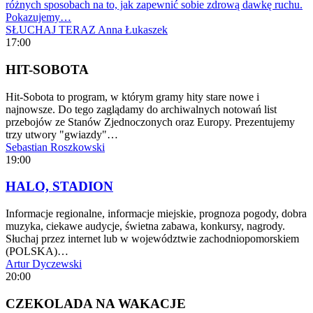
różnych sposobach na to, jak zapewnić sobie zdrową dawkę ruchu.
Pokazujemy…
SŁUCHAJ TERAZ
Anna Łukaszek
17:00
HIT-SOBOTA
Hit-Sobota to program, w którym gramy hity stare nowe i
najnowsze. Do tego zaglądamy do archiwalnych notowań list
przebojów ze Stanów Zjednoczonych oraz Europy. Prezentujemy
trzy utwory "gwiazdy"…
Sebastian Roszkowski
19:00
HALO, STADION
Informacje regionalne, informacje miejskie, prognoza pogody, dobra
muzyka, ciekawe audycje, świetna zabawa, konkursy, nagrody.
Słuchaj przez internet lub w województwie zachodniopomorskiem
(POLSKA)…
Artur Dyczewski
20:00
CZEKOLADA NA WAKACJE