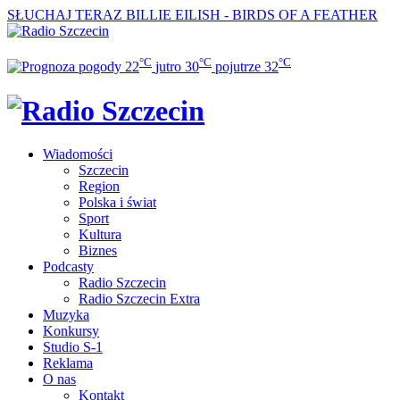
SŁUCHAJ TERAZ
BILLIE EILISH - BIRDS OF A FEATHER
°C
°C
°C
22
jutro
30
pojutrze
32
Wiadomości
Szczecin
Region
Polska i świat
Sport
Kultura
Biznes
Podcasty
Radio Szczecin
Radio Szczecin Extra
Muzyka
Konkursy
Studio S-1
Reklama
O nas
Kontakt