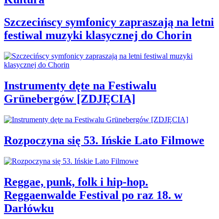
Szczecińscy symfonicy zapraszają na letni
festiwal muzyki klasycznej do Chorin
Instrumenty dęte na Festiwalu
Grünebergów [ZDJĘCIA]
Rozpoczyna się 53. Ińskie Lato Filmowe
Reggae, punk, folk i hip-hop.
Reggaenwalde Festival po raz 18. w
Darłówku