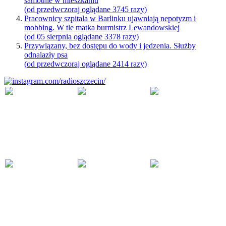
samotnie w mieszkaniu
(od przedwczoraj oglądane 3745 razy)
Pracownicy szpitala w Barlinku ujawniają nepotyzm i
mobbing. W tle matka burmistrz Lewandowskiej
(od 05 sierpnia oglądane 3378 razy)
Przywiązany, bez dostępu do wody i jedzenia. Służby
odnalazły psa
(od przedwczoraj oglądane 2414 razy)