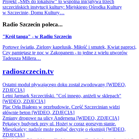
Projekt „SMS do lokalsów” to wspólna inicjatywa trzech
szczecińskich instytucji kultury: Miejskiego Ośrodka Kultury
w Szczecinie, Domu Kultury…
Radio Szczecin poleca...
"Król tanga" - w Radiu Szczecin
Portowe światła, Zielony kapelusik, Miłość i smutek, Kwiat paproci,
Czy pamiętasz tę noc w Zakopanem - to jedne z wielu utworów
Tadeusza Millera…
radioszczecin.tv
Ostatni moduł pływającego doku został zwodowany [WIDEO,
ZDJĘCIA]
Letni Jarmark Szczeciński. "Coś innego, aniżeli w sklepach"
[WIDEO, ZDJĘCIA]
Plac Orła Białego w przebudowie. Część Szczecinian widzi
głównie beton [WIDEO, ZDJĘCIA]
Zmiany drogowe na ulicy Andersena [WIDEO, ZDJĘCIA]
Pękający budynek przy ul. Hożej w coraz gorszym stanie.
Mieszkańcy: nadzór może podjąć decyzję o eksmisji [WIDEO,
ZDJĘCIA]