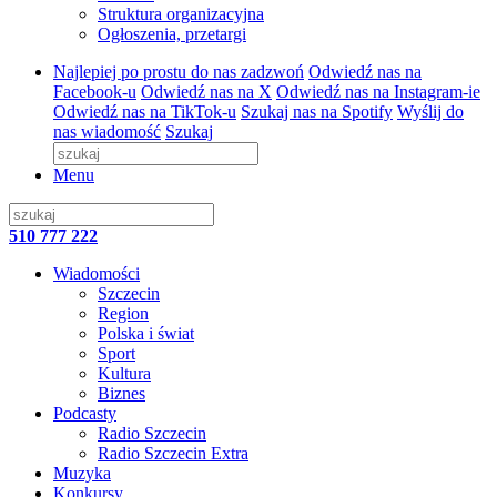
Struktura organizacyjna
Ogłoszenia, przetargi
Najlepiej po prostu do nas zadzwoń
Odwiedź nas na
Facebook-u
Odwiedź nas na X
Odwiedź nas na Instagram-ie
Odwiedź nas na TikTok-u
Szukaj nas na Spotify
Wyślij do
nas wiadomość
Szukaj
Menu
510 777 222
Wiadomości
Szczecin
Region
Polska i świat
Sport
Kultura
Biznes
Podcasty
Radio Szczecin
Radio Szczecin Extra
Muzyka
Konkursy