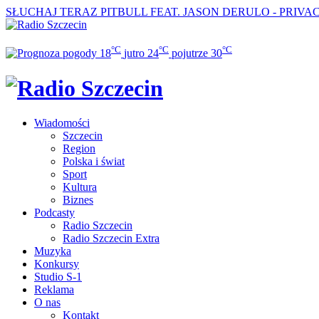
SŁUCHAJ TERAZ
PITBULL FEAT. JASON DERULO - PRIVA
°C
°C
°C
18
jutro
24
pojutrze
30
Wiadomości
Szczecin
Region
Polska i świat
Sport
Kultura
Biznes
Podcasty
Radio Szczecin
Radio Szczecin Extra
Muzyka
Konkursy
Studio S-1
Reklama
O nas
Kontakt