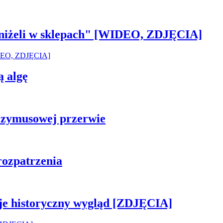
 aniżeli w sklepach" [WIDEO, ZDJĘCIA]
ą algę
rzymusowej przerwie
rozpatrzenia
je historyczny wygląd [ZDJĘCIA]