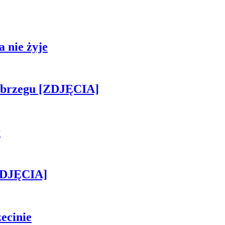
 nie żyje
obrzegu [ZDJĘCIA]
r
[ZDJĘCIA]
ecinie