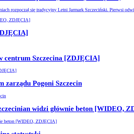
oniach rozpoczął się tradycyjny Letni Jarmark Szczeciński. Pierwsi od
[ZDJĘCIA]
 w centrum Szczecina [ZDJĘCIA]
em zarządu Pogoni Szczecin
Szczecinian widzi głównie beton [WIDEO, 
jne statystyki