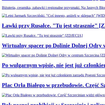
Biżuteria, ceramika, zabawki i regionalne przysmaki. Na Jasnych Bł
Ławki przy Rusałce. "Tu jest strasznie" 
Wirtualny spacer po Dolinie Dolnej Odry
Po wulgarnym wpisie, nie jest już członki
Plac Orła Białego w przebudowie. Część 
Rok nocnej prohibicji w Szczecinie i policy