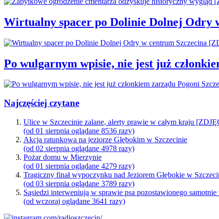
Wirtualny spacer po Dolinie Dolnej Odry
Po wulgarnym wpisie, nie jest już członki
Najczęściej czytane
Ulice w Szczecinie zalane, alerty prawie w całym kraju [ZDJ
(od 01 sierpnia oglądane 8536 razy)
Akcja ratunkowa na jeziorze Głębokim w Szczecinie
(od 02 sierpnia oglądane 4978 razy)
Pożar domu w Mierzynie
(od 01 sierpnia oglądane 4279 razy)
Tragiczny finał wypoczynku nad Jeziorem Głębokie w Szczeci
(od 03 sierpnia oglądane 3789 razy)
Sąsiedzi interweniują w sprawie psa pozostawionego samotnie
(od wczoraj oglądane 3641 razy)