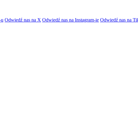
-u
Odwiedź nas na X
Odwiedź nas na Instagram-ie
Odwiedź nas na Ti