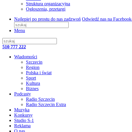
Struktura organizacyjna
Ogłoszenia, przetargi
Najlepiej po prostu do nas zadzwoń
Odwiedź nas na Facebook
Menu
510 777 222
Wiadomości
Szczecin
Region
Polska i świat
Sport
Kultura
Biznes
Podcasty
Radio Szczecin
Radio Szczecin Extra
Muzyka
Konkursy
Studio S-1
Reklama
O nas