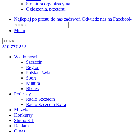
Struktura organizacyjna
Ogłoszenia, przetargi
Najlepiej po prostu do nas zadzwoń
Odwiedź nas na Facebook
Menu
510 777 222
Wiadomości
Szczecin
Region
Polska i świat
Sport
Kultura
Biznes
Podcasty
Radio Szczecin
Radio Szczecin Extra
Muzyka
Konkursy
Studio S-1
Reklama
O nas