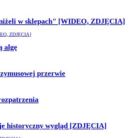
 aniżeli w sklepach" [WIDEO, ZDJĘCIA]
ą algę
rzymusowej przerwie
rozpatrzenia
je historyczny wygląd [ZDJĘCIA]