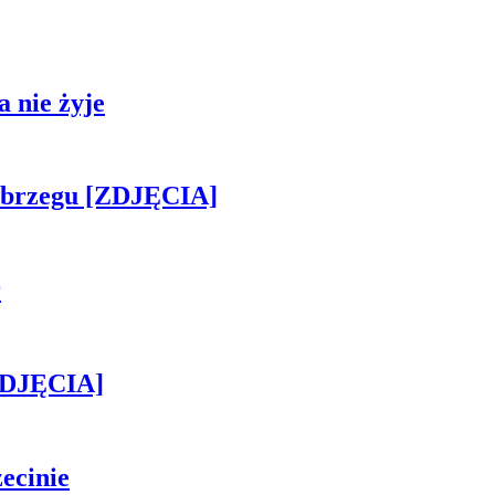
 nie żyje
obrzegu [ZDJĘCIA]
r
[ZDJĘCIA]
ecinie