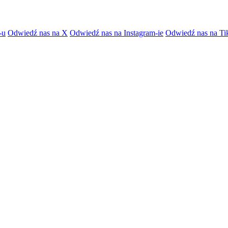
-u
Odwiedź nas na X
Odwiedź nas na Instagram-ie
Odwiedź nas na Ti