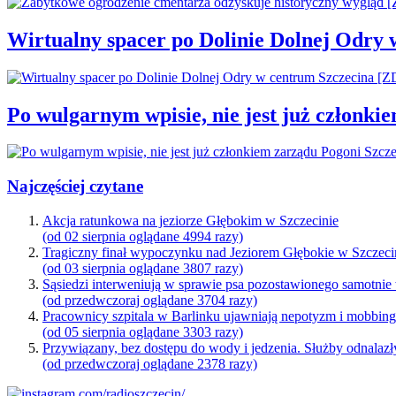
Wirtualny spacer po Dolinie Dolnej Odry
Po wulgarnym wpisie, nie jest już członki
Najczęściej czytane
Akcja ratunkowa na jeziorze Głębokim w Szczecinie
(od 02 sierpnia oglądane 4994 razy)
Tragiczny finał wypoczynku nad Jeziorem Głębokie w Szczeci
(od 03 sierpnia oglądane 3807 razy)
Sąsiedzi interweniują w sprawie psa pozostawionego samotnie
(od przedwczoraj oglądane 3704 razy)
Pracownicy szpitala w Barlinku ujawniają nepotyzm i mobbin
(od 05 sierpnia oglądane 3303 razy)
Przywiązany, bez dostępu do wody i jedzenia. Służby odnalazł
(od przedwczoraj oglądane 2378 razy)