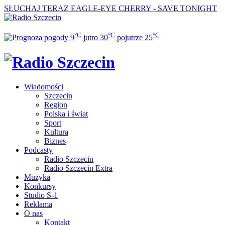
SŁUCHAJ TERAZ
EAGLE-EYE CHERRY - SAVE TONIGHT
°C
°C
°C
9
jutro
30
pojutrze
25
Wiadomości
Szczecin
Region
Polska i świat
Sport
Kultura
Biznes
Podcasty
Radio Szczecin
Radio Szczecin Extra
Muzyka
Konkursy
Studio S-1
Reklama
O nas
Kontakt