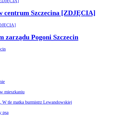
 w centrum Szczecina [ZDJĘCIA]
em zarządu Pogoni Szczecin
nie
 w mieszkaniu
g. W tle matka burmistrz Lewandowskiej
y psa