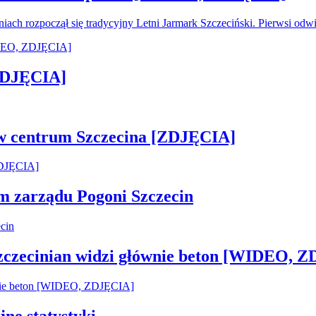
oniach rozpoczął się tradycyjny Letni Jarmark Szczeciński. Pierwsi od
[ZDJĘCIA]
 w centrum Szczecina [ZDJĘCIA]
em zarządu Pogoni Szczecin
Szczecinian widzi głównie beton [WIDEO, 
jne statystyki