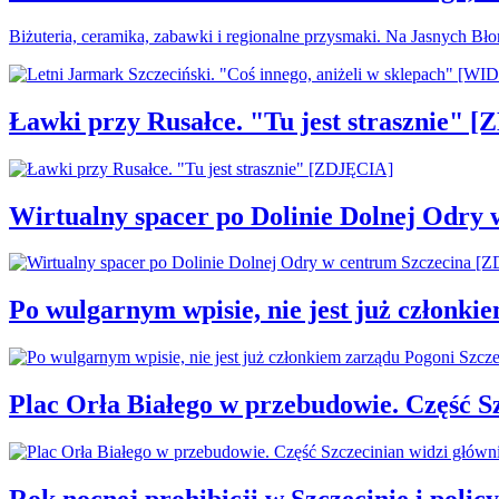
Biżuteria, ceramika, zabawki i regionalne przysmaki. Na Jasnych Bł
Ławki przy Rusałce. "Tu jest strasznie" 
Wirtualny spacer po Dolinie Dolnej Odry
Po wulgarnym wpisie, nie jest już członki
Plac Orła Białego w przebudowie. Część 
Rok nocnej prohibicji w Szczecinie i policy