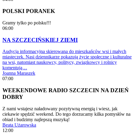
POLSKI PORANEK
Gramy tylko po polsku!!!
06:00
NA SZCZECIŃSKIEJ ZIEMI
Audycja informacyjna skierowana do mieszkańców wsi i małych
miasteczek. Nasi dziennikarze pokazują życie społeczne i kulturalne
na wsi, natomiast naukowcy, politycy, związkowcy i rolnicy
komentują…
Joanna Maraszek
07:00
WEEKENDOWE RADIO SZCZECIN NA DZIEŃ
DOBRY
Z nami wstajesz naładowany pozytywną energią i wiesz, jak
ciekawie spędzić weekend. Do tego dorzucamy kilka pomysłów na
obiad i budzimy najlepszą muzyką!
Beata Użarowska
12:00