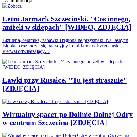
Autopromocja
Letni Jarmark Szczeciński. "Coś innego,
aniżeli w sklepach" [WIDEO, ZDJĘCIA]
Biżuteria, ceramika, zabawki i regionalne przysmaki. Na Jasnych
Błoniach rozpoczął się tradycyjny Letni Jarmark Szczeciński.
Pierwsi odwiedzający…
Ławki przy Rusałce. "Tu jest strasznie"
[ZDJĘCIA]
Wirtualny spacer po Dolinie Dolnej Odry
w centrum Szczecina [ZDJĘCIA]