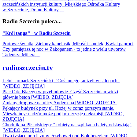
szczecińskich instytucji kultury: Miejskiego Ośrodka Kultury
w Szczecinie, Domu Kultury…
Radio Szczecin poleca...
"Król tanga" - w Radiu Szczecin
Portowe światła, Zielony kapelusik, Miłość i smutek, Kwiat paproci,
Czy pamiętasz tę noc w Zakopanem - to jedne z wielu utworów
Tadeusza Millera…
radioszczecin.tv
Letni Jarmark Szczeciński. "Coś innego, aniżeli w sklepach"
[WIDEO, ZDJĘCIA]
Plac Orła Białego w przebudowie. Część Szczecinian widzi
głównie beton [WIDEO, ZDJĘCIA]
Zmiany drogowe na ulicy Andersena [WIDEO, ZDJĘCIA]
Pękający budynek przy ul. Hożej w coraz gorszym stanie.
Mieszkańcy: nadzór może podjąć decyzję o eksmisji [WIDEO,
ZDJĘCIA]
Chodnik na Piłsudskiego: "kobiety na szpilkach balety odstawiają"
[WIDEO, ZDJĘCIA]
Dwa tysiące porcji zupy grzybowej pod Kołobrzegiem [WIDEO,