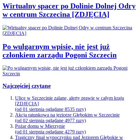
Wirtualny spacer po Dolinie Dolnej Odry
w centrum Szczecina [ZDJĘCIA]
Po wulgarnym wpisie, nie jest już
członkiem zarządu Pogoni Szczecin
Najczęściej czytane
Ulice w Szczecinie zalane, alerty prawie w całym kraju
[ZDJĘCIA]
(od 01 sierpnia oglądane 8535 razy)
Akcja ratunkowa na jeziorze Głębokim w Szczecinie
(od 02 sierpnia oglądane 4977 razy)
Pożar domu w Mierzynie
(od 01 sierpnia oglądane 4279 razy)
Tragiczny finał wypoczynku nad Jeziorem Głębokie w