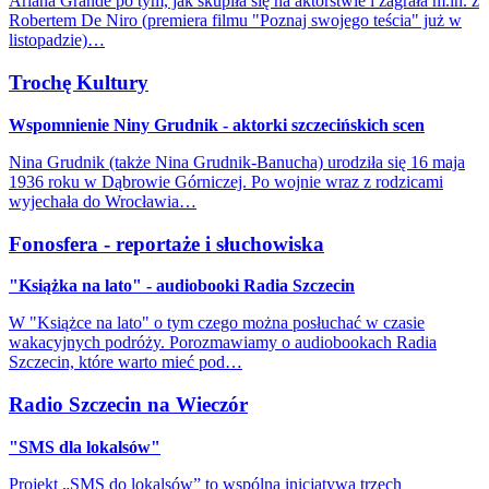
Ariana Grande po tym, jak skupiła się na aktorstwie i zagrała m.in. z
Robertem De Niro (premiera filmu "Poznaj swojego teścia" już w
listopadzie)…
Trochę Kultury
Wspomnienie Niny Grudnik - aktorki szczecińskich scen
Nina Grudnik (także Nina Grudnik-Banucha) urodziła się 16 maja
1936 roku w Dąbrowie Górniczej. Po wojnie wraz z rodzicami
wyjechała do Wrocławia…
Fonosfera - reportaże i słuchowiska
"Książka na lato" - audiobooki Radia Szczecin
W "Książce na lato" o tym czego można posłuchać w czasie
wakacyjnych podróży. Porozmawiamy o audiobookach Radia
Szczecin, które warto mieć pod…
Radio Szczecin na Wieczór
"SMS dla lokalsów"
Projekt „SMS do lokalsów” to wspólna inicjatywa trzech