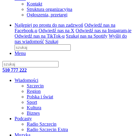
Kontakt
Struktura organizacyjna
Ogłoszenia, przetargi
Najlepiej po prostu do nas zadzwoń
Odwiedź nas na
Facebook-u
Odwiedź nas na X
Odwiedź nas na Instagram-ie
Odwiedź nas na TikTok-u
Szukaj nas na Spotify
Wyślij do
nas wiadomość
Szukaj
Menu
510 777 222
Wiadomości
Szczecin
Region
Polska i świat
Sport
Kultura
Biznes
Podcasty
Radio Szczecin
Radio Szczecin Extra
Muzyka