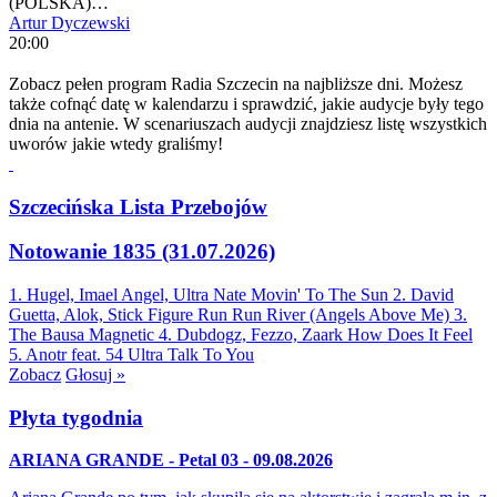
(POLSKA)…
Artur Dyczewski
20:00
Zobacz pełen program Radia Szczecin na najbliższe dni. Możesz
także cofnąć datę w kalendarzu i sprawdzić, jakie audycje były tego
dnia na antenie. W scenariuszach audycji znajdziesz listę wszystkich
uworów jakie wtedy graliśmy!
Szczecińska Lista Przebojów
Notowanie 1835 (31.07.2026)
1. Hugel, Imael Angel, Ultra Nate
Movin' To The Sun
2. David
Guetta, Alok, Stick Figure
Run Run River (Angels Above Me)
3.
The Bausa
Magnetic
4. Dubdogz, Fezzo, Zaark
How Does It Feel
5. Anotr feat. 54 Ultra
Talk To You
Zobacz
Głosuj »
Płyta tygodnia
ARIANA GRANDE - Petal 03 - 09.08.2026