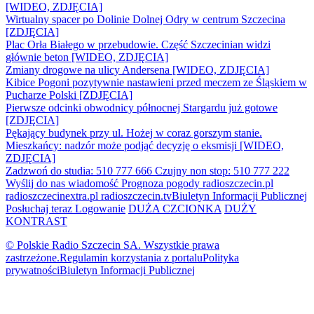
[WIDEO, ZDJĘCIA]
Wirtualny spacer po Dolinie Dolnej Odry w centrum Szczecina
[ZDJĘCIA]
Plac Orła Białego w przebudowie. Część Szczecinian widzi
głównie beton [WIDEO, ZDJĘCIA]
Zmiany drogowe na ulicy Andersena [WIDEO, ZDJĘCIA]
Kibice Pogoni pozytywnie nastawieni przed meczem ze Śląskiem w
Pucharze Polski [ZDJĘCIA]
Pierwsze odcinki obwodnicy północnej Stargardu już gotowe
[ZDJĘCIA]
Pękający budynek przy ul. Hożej w coraz gorszym stanie.
Mieszkańcy: nadzór może podjąć decyzję o eksmisji [WIDEO,
ZDJĘCIA]
Zadzwoń do studia: 510 777 666
Czujny non stop: 510 777 222
Wyślij do nas wiadomość
Prognoza pogody
radioszczecin.pl
radioszczecinextra.pl
radioszczecin.tv
Biuletyn Informacji Publicznej
Posłuchaj teraz
Logowanie
DUŻA CZCIONKA
DUŻY
KONTRAST
© Polskie Radio Szczecin SA. Wszystkie prawa
zastrzeżone.
Regulamin korzystania z portalu
Polityka
prywatności
Biuletyn Informacji Publicznej