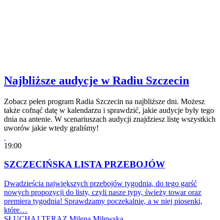
Najbliższe audycje w Radiu Szczecin
Zobacz pełen program Radia Szczecin na najbliższe dni. Możesz
także cofnąć datę w kalendarzu i sprawdzić, jakie audycje były tego
dnia na antenie. W scenariuszach audycji znajdziesz listę wszystkich
uworów jakie wtedy graliśmy!
19:00
SZCZECIŃSKA LISTA PRZEBOJÓW
Dwadzieścia największych przebojów tygodnia, do tego garść
nowych propozycji do listy, czyli nasze typy, świeży towar oraz
premiera tygodnia! Sprawdzamy poczekalnię, a w niej piosenki,
które…
SŁUCHAJ TERAZ
Milena Milewska