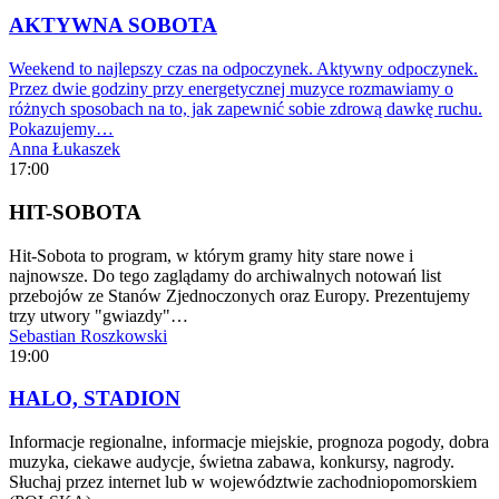
AKTYWNA SOBOTA
Weekend to najlepszy czas na odpoczynek. Aktywny odpoczynek.
Przez dwie godziny przy energetycznej muzyce rozmawiamy o
różnych sposobach na to, jak zapewnić sobie zdrową dawkę ruchu.
Pokazujemy…
Anna Łukaszek
17:00
HIT-SOBOTA
Hit-Sobota to program, w którym gramy hity stare nowe i
najnowsze. Do tego zaglądamy do archiwalnych notowań list
przebojów ze Stanów Zjednoczonych oraz Europy. Prezentujemy
trzy utwory "gwiazdy"…
Sebastian Roszkowski
19:00
HALO, STADION
Informacje regionalne, informacje miejskie, prognoza pogody, dobra
muzyka, ciekawe audycje, świetna zabawa, konkursy, nagrody.
Słuchaj przez internet lub w województwie zachodniopomorskiem