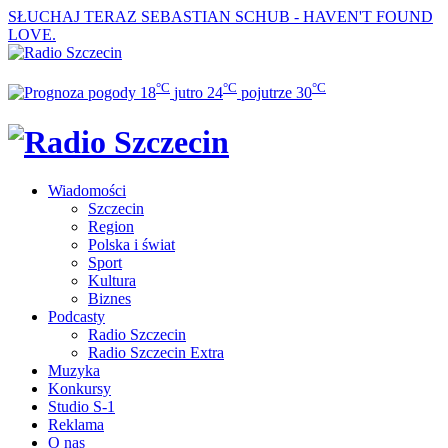
SŁUCHAJ TERAZ
SEBASTIAN SCHUB - HAVEN'T FOUND
LOVE.
°C
°C
°C
18
jutro
24
pojutrze
30
Wiadomości
Szczecin
Region
Polska i świat
Sport
Kultura
Biznes
Podcasty
Radio Szczecin
Radio Szczecin Extra
Muzyka
Konkursy
Studio S-1
Reklama
O nas