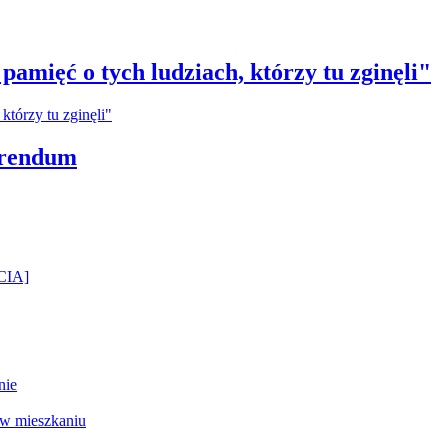
amięć o tych ludziach, którzy tu zginęli"
erendum
ĘCIA]
nie
 w mieszkaniu