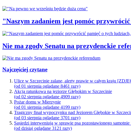
"Naszym zadaniem jest pomóc przywrócić p
Nie ma zgody Senatu na prezydenckie ref
Najczęściej czytane
Ulice w Szczecinie zalane, alerty prawie w całym kraju [ZDJ
(od 01 sierpnia oglądane 8461 razy)
Akcja ratunkowa na jeziorze Głębokim w Szczecinie
(od 02 sierpnia oglądane 4909 razy)
Pożar domu w Mierzynie
(od 01 sierpnia oglądane 4199 razy)
Tragiczny finał wypoczynku nad Jeziorem Głębokie w Szczeci
(od 03 sierpnia oglądane 3701 razy)
Sąsiedzi interweniują w sprawie psa pozostawionego samotnie
(od dzisiaj oglądane 3121 razy)