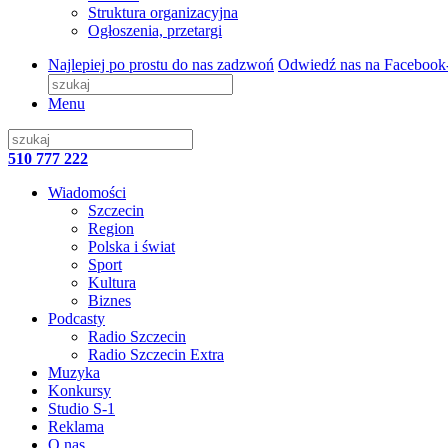
Struktura organizacyjna
Ogłoszenia, przetargi
Najlepiej po prostu do nas zadzwoń
Odwiedź nas na Facebook
Menu
510 777 222
Wiadomości
Szczecin
Region
Polska i świat
Sport
Kultura
Biznes
Podcasty
Radio Szczecin
Radio Szczecin Extra
Muzyka
Konkursy
Studio S-1
Reklama
O nas