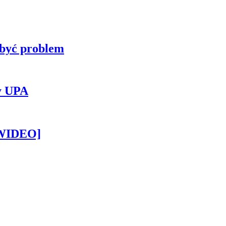
 być problem
y UPA
[WIDEO]