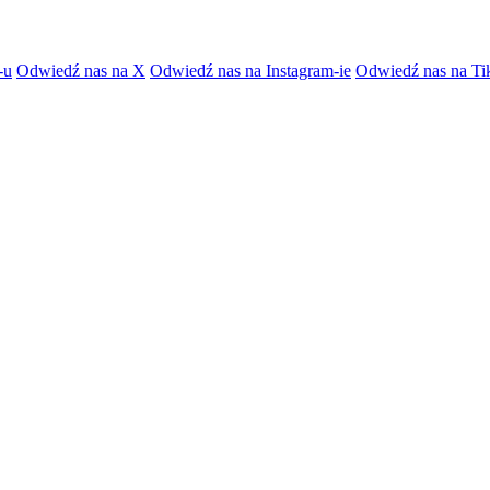
-u
Odwiedź nas na X
Odwiedź nas na Instagram-ie
Odwiedź nas na Ti