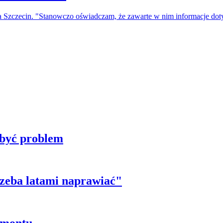
a Szczecin. "Stanowczo oświadczam, że zawarte w nim informacje do
 być problem
trzeba latami naprawiać"
emontu