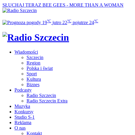
SŁUCHAJ TERAZ
BEE GEES - MORE THAN A WOMAN
°C
°C
°C
19
jutro
22
pojutrze
24
Wiadomości
Szczecin
Region
Polska i świat
Sport
Kultura
Biznes
Podcasty
Radio Szczecin
Radio Szczecin Extra
Muzyka
Konkursy
Studio S-1
Reklama
O nas
Kontakt