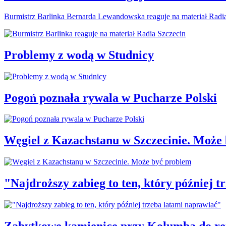
Burmistrz Barlinka Bernarda Lewandowska reaguje na materiał Radi
Problemy z wodą w Studnicy
Pogoń poznała rywala w Pucharze Polski
Węgiel z Kazachstanu w Szczecinie. Może
"Najdroższy zabieg to ten, który później 
Zabytkowe kamienice przy Kolumba do r