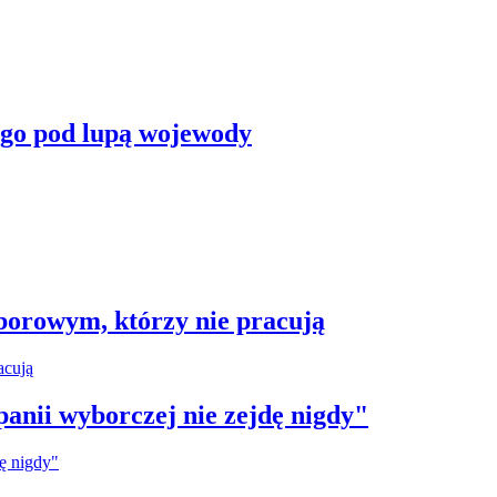
ego pod lupą wojewody
borowym, którzy nie pracują
anii wyborczej nie zejdę nigdy"