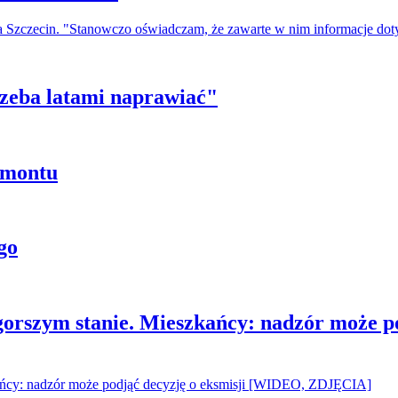
a Szczecin. "Stanowczo oświadczam, że zawarte w nim informacje do
trzeba latami naprawiać"
emontu
go
gorszym stanie. Mieszkańcy: nadzór może p