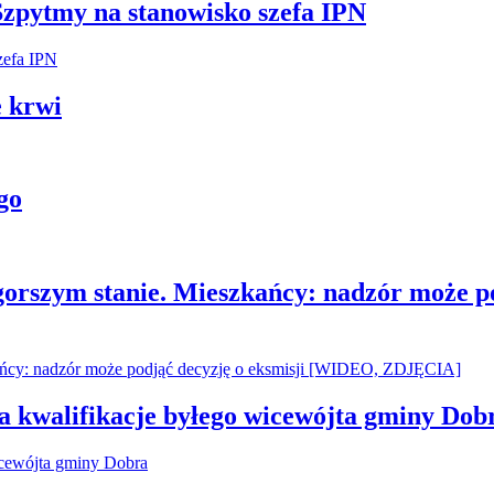
Szpytmy na stanowisko szefa IPN
 krwi
go
gorszym stanie. Mieszkańcy: nadzór może p
za kwalifikacje byłego wicewójta gminy Dob