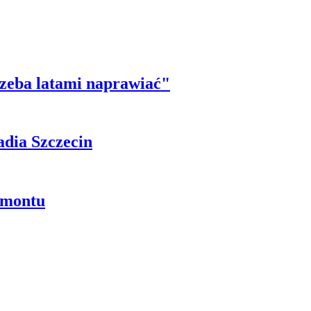
trzeba latami naprawiać"
adia Szczecin
emontu