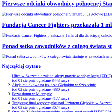
Pierwsze odcinki obwodnicy północnej St
Fundacja Cancer Fighters przekazała 1 mln
Ponad setka zawodników z całego świata 
Najczęściej czytane
Ulice w Szczecinie zalane, alerty prawie w całym kraju [ZDJ
(od 01 sierpnia oglądane 8443 razy)
Akcja ratunkowa na jeziorze Głębokim w Szczecinie
(od 02 sierpnia oglądane 4880 razy)
Pożar domu w Mierzynie
(od 01 sierpnia oglądane 4177 razy)
Tragiczny finał wypoczynku nad Jeziorem Głębokie w Szczeci
(od 03 sierpnia oglądane 3674 razy)
Owsiak: Zachodniopomorskie, obyśmy tutaj zostali [ZDJĘCIA