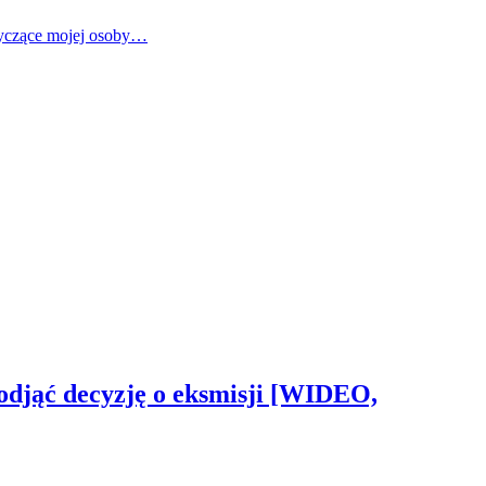
tyczące mojej osoby…
odjąć decyzję o eksmisji [WIDEO,