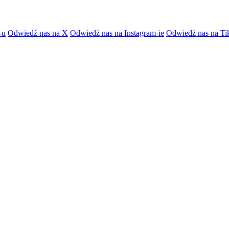
-u
Odwiedź nas na X
Odwiedź nas na Instagram-ie
Odwiedź nas na Ti