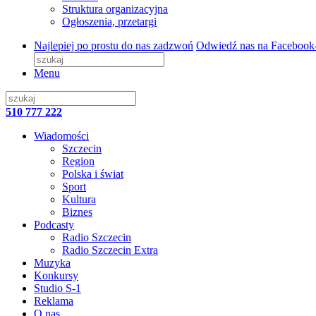
Struktura organizacyjna
Ogłoszenia, przetargi
Najlepiej po prostu do nas zadzwoń
Odwiedź nas na Facebook
Menu
510 777 222
Wiadomości
Szczecin
Region
Polska i świat
Sport
Kultura
Biznes
Podcasty
Radio Szczecin
Radio Szczecin Extra
Muzyka
Konkursy
Studio S-1
Reklama
O nas