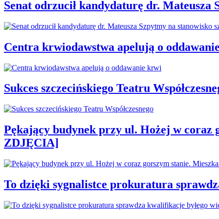
Senat odrzucił kandydaturę dr. Mateusza 
Centra krwiodawstwa apelują o oddawanie
Sukces szczecińskiego Teatru Współczesne
Pękający budynek przy ul. Hożej w coraz 
ZDJĘCIA]
To dzięki sygnalistce prokuratura sprawd