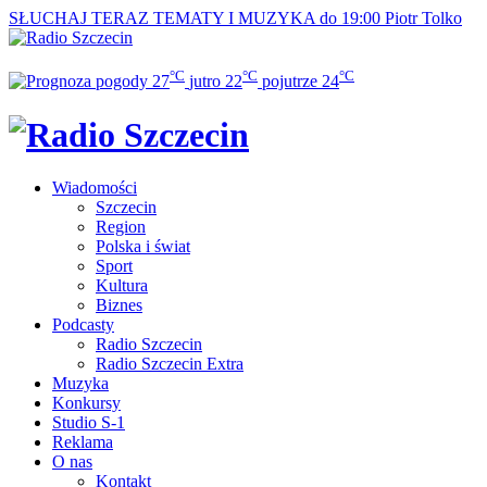
SŁUCHAJ TERAZ
TEMATY I MUZYKA do 19:00
Piotr Tolko
°C
°C
°C
27
jutro
22
pojutrze
24
Wiadomości
Szczecin
Region
Polska i świat
Sport
Kultura
Biznes
Podcasty
Radio Szczecin
Radio Szczecin Extra
Muzyka
Konkursy
Studio S-1
Reklama
O nas
Kontakt