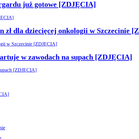
argardu już gotowe [ZDJĘCIA]
 zł dla dziecięcej onkologii w Szczecinie 
startuje w zawodach na supach [ZDJĘCIA]
ĘCIA]
nie
]