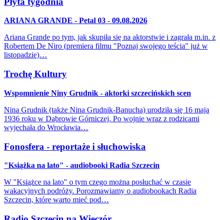
Płyta tygodnia
ARIANA GRANDE - Petal 03 - 09.08.2026
Ariana Grande po tym, jak skupiła się na aktorstwie i zagrała m.in. z
Robertem De Niro (premiera filmu "Poznaj swojego teścia" już w
listopadzie)…
Trochę Kultury
Wspomnienie Niny Grudnik - aktorki szczecińskich scen
Nina Grudnik (także Nina Grudnik-Banucha) urodziła się 16 maja
1936 roku w Dąbrowie Górniczej. Po wojnie wraz z rodzicami
wyjechała do Wrocławia…
Fonosfera - reportaże i słuchowiska
"Książka na lato" - audiobooki Radia Szczecin
W "Książce na lato" o tym czego można posłuchać w czasie
wakacyjnych podróży. Porozmawiamy o audiobookach Radia
Szczecin, które warto mieć pod…
Radio Szczecin na Wieczór