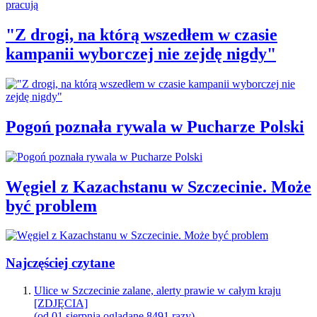
"Z drogi, na którą wszedłem w czasie
kampanii wyborczej nie zejdę nigdy"
Pogoń poznała rywala w Pucharze Polski
Węgiel z Kazachstanu w Szczecinie. Może
być problem
Najczęściej czytane
Ulice w Szczecinie zalane, alerty prawie w całym kraju
[ZDJĘCIA]
(od 01 sierpnia oglądane 8491 razy)