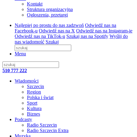
Kontakt
Struktura organizacyjna
Ogłoszenia, przetargi
Najlepiej po prostu do nas zadzwoń
Odwiedź nas na
Facebook-u
Odwiedź nas na X
Odwiedź nas na Instagram-ie
Odwiedź nas na TikTok-u
Szukaj nas na Spotify
Wyślij do
nas wiadomość
Szukaj
Menu
510 777 222
Wiadomości
Szczecin
Region
Polska i świat
Sport
Kultura
Biznes
Podcasty
Radio Szczecin
Radio Szczecin Extra
Muzyka