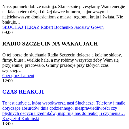
Nasz poranek dobrze nastraja. Skutecznie przesyłamy Wam energię
na falach eteru dzięki dużej dawce humoru, najnowszym i
najciekawszym doniesieniom z miasta, regionu, kraju i świata. Nie
brakuje…
SŁUCHAJ TERAZ
Robert Bochenko
Jarosław Gowin
09:00
RADIO SZCZECIN NA WAKACJACH
O tej porze do słuchania Radia Szczecin dołączają kolejne sklepy,
firmy, biura i wielkie hale, a my robimy wszystko żeby Wam się
przyjemniej pracowało. Gramy przeboje przy których czas
szybciej…
Grzegorz Lament
12:00
CZAS REAKCJI
To jest audycja, którą współtworzą nasi Słuchacze. Telefony i maile
dotyczące absurdów dnia codziennego, niesprawiedliwości czy
błędnych decyzji urzędników, inspirują nas do reakcji i czynienia…
Krzysztof Kukliński
13:00