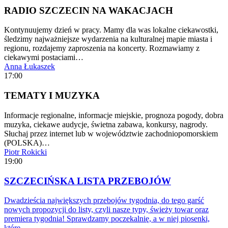
RADIO SZCZECIN NA WAKACJACH
Kontynuujemy dzień w pracy. Mamy dla was lokalne ciekawostki,
śledzimy najważniejsze wydarzenia na kulturalnej mapie miasta i
regionu, rozdajemy zaproszenia na koncerty. Rozmawiamy z
ciekawymi postaciami…
Anna Łukaszek
17:00
TEMATY I MUZYKA
Informacje regionalne, informacje miejskie, prognoza pogody, dobra
muzyka, ciekawe audycje, świetna zabawa, konkursy, nagrody.
Słuchaj przez internet lub w województwie zachodniopomorskiem
(POLSKA)…
Piotr Rokicki
19:00
SZCZECIŃSKA LISTA PRZEBOJÓW
Dwadzieścia największych przebojów tygodnia, do tego garść
nowych propozycji do listy, czyli nasze typy, świeży towar oraz
premiera tygodnia! Sprawdzamy poczekalnię, a w niej piosenki,
które…