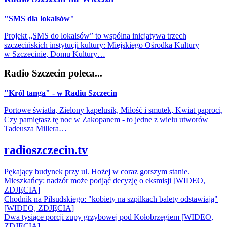
"SMS dla lokalsów"
Projekt „SMS do lokalsów” to wspólna inicjatywa trzech
szczecińskich instytucji kultury: Miejskiego Ośrodka Kultury
w Szczecinie, Domu Kultury…
Radio Szczecin poleca...
"Król tanga" - w Radiu Szczecin
Portowe światła, Zielony kapelusik, Miłość i smutek, Kwiat paproci,
Czy pamiętasz tę noc w Zakopanem - to jedne z wielu utworów
Tadeusza Millera…
radioszczecin.tv
Pękający budynek przy ul. Hożej w coraz gorszym stanie.
Mieszkańcy: nadzór może podjąć decyzję o eksmisji [WIDEO,
ZDJĘCIA]
Chodnik na Piłsudskiego: "kobiety na szpilkach balety odstawiają"
[WIDEO, ZDJĘCIA]
Dwa tysiące porcji zupy grzybowej pod Kołobrzegiem [WIDEO,
ZDJECIA]