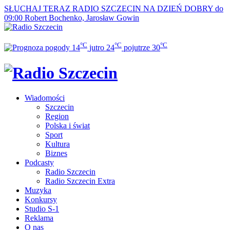
SŁUCHAJ TERAZ
RADIO SZCZECIN NA DZIEŃ DOBRY do
09:00
Robert Bochenko, Jarosław Gowin
°C
°C
°C
14
jutro
24
pojutrze
30
Wiadomości
Szczecin
Region
Polska i świat
Sport
Kultura
Biznes
Podcasty
Radio Szczecin
Radio Szczecin Extra
Muzyka
Konkursy
Studio S-1
Reklama
O nas