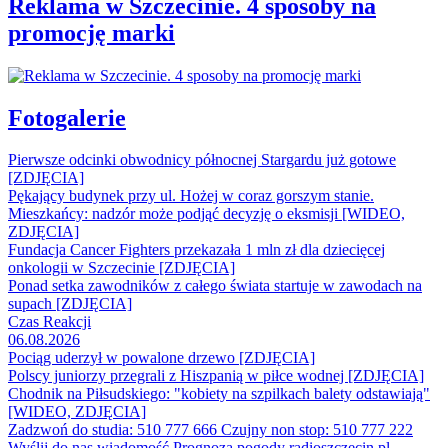
Reklama w Szczecinie. 4 sposoby na
promocję marki
Fotogalerie
Pierwsze odcinki obwodnicy północnej Stargardu już gotowe
[ZDJĘCIA]
Pękający budynek przy ul. Hożej w coraz gorszym stanie.
Mieszkańcy: nadzór może podjąć decyzję o eksmisji [WIDEO,
ZDJĘCIA]
Fundacja Cancer Fighters przekazała 1 mln zł dla dziecięcej
onkologii w Szczecinie [ZDJĘCIA]
Ponad setka zawodników z całego świata startuje w zawodach na
supach [ZDJĘCIA]
Czas Reakcji
06.08.2026
Pociąg uderzył w powalone drzewo [ZDJĘCIA]
Polscy juniorzy przegrali z Hiszpanią w piłce wodnej [ZDJĘCIA]
Chodnik na Piłsudskiego: "kobiety na szpilkach balety odstawiają"
[WIDEO, ZDJĘCIA]
Zadzwoń do studia: 510 777 666
Czujny non stop: 510 777 222
Wyślij do nas wiadomość
Prognoza pogody
radioszczecin.pl