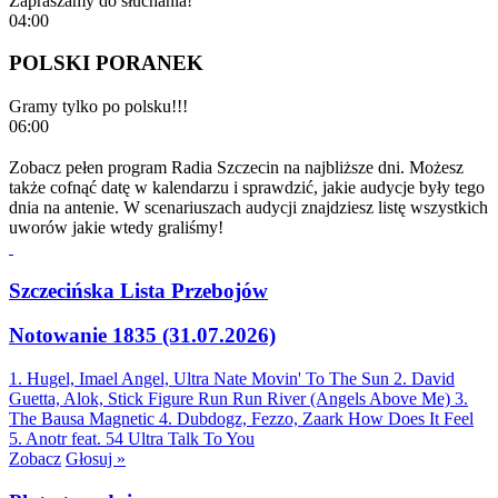
Zapraszamy do słuchania!
04:00
POLSKI PORANEK
Gramy tylko po polsku!!!
06:00
Zobacz pełen program Radia Szczecin na najbliższe dni. Możesz
także cofnąć datę w kalendarzu i sprawdzić, jakie audycje były tego
dnia na antenie. W scenariuszach audycji znajdziesz listę wszystkich
uworów jakie wtedy graliśmy!
Szczecińska Lista Przebojów
Notowanie 1835 (31.07.2026)
1. Hugel, Imael Angel, Ultra Nate
Movin' To The Sun
2. David
Guetta, Alok, Stick Figure
Run Run River (Angels Above Me)
3.
The Bausa
Magnetic
4. Dubdogz, Fezzo, Zaark
How Does It Feel
5. Anotr feat. 54 Ultra
Talk To You
Zobacz
Głosuj »