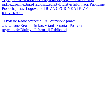
radioszczecinextra.pl
radioszczecin.tv
Biuletyn Informacji Publicznej
Posłuchaj teraz
Logowanie
DUŻA CZCIONKA
DUŻY
KONTRAST
© Polskie Radio Szczecin SA. Wszystkie prawa
zastrzeżone.
Regulamin korzystania z portalu
Polityka
prywatności
Biuletyn Informacji Publicznej