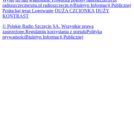
radioszczecinextra.pl
radioszczecin.tv
Biuletyn Informacji Publicznej
Posłuchaj teraz
Logowanie
DUŻA CZCIONKA
DUŻY
KONTRAST
© Polskie Radio Szczecin SA. Wszystkie prawa
zastrzeżone.
Regulamin korzystania z portalu
Polityka
prywatności
Biuletyn Informacji Publicznej