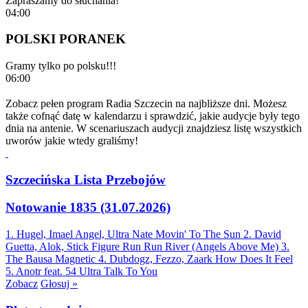
Zapraszamy do słuchania!
04:00
POLSKI PORANEK
Gramy tylko po polsku!!!
06:00
Zobacz pełen program Radia Szczecin na najbliższe dni. Możesz
także cofnąć datę w kalendarzu i sprawdzić, jakie audycje były tego
dnia na antenie. W scenariuszach audycji znajdziesz listę wszystkich
uworów jakie wtedy graliśmy!
Szczecińska Lista Przebojów
Notowanie 1835 (31.07.2026)
1. Hugel, Imael Angel, Ultra Nate
Movin' To The Sun
2. David
Guetta, Alok, Stick Figure
Run Run River (Angels Above Me)
3.
The Bausa
Magnetic
4. Dubdogz, Fezzo, Zaark
How Does It Feel
5. Anotr feat. 54 Ultra
Talk To You
Zobacz
Głosuj »