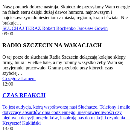
Nasz poranek dobrze nastraja. Skutecznie przesyłamy Wam energię
na falach eteru dzięki dużej dawce humoru, najnowszym i
najciekawszym doniesieniom z miasta, regionu, kraju i świata. Nie
brakuje…
SŁUCHAJ TERAZ
Robert Bochenko
Jarosław Gowin
09:00
RADIO SZCZECIN NA WAKACJACH
O tej porze do słuchania Radia Szczecin dołączają kolejne sklepy,
firmy, biura i wielkie hale, a my robimy wszystko żeby Wam się
przyjemniej pracowało. Gramy przeboje przy których czas
szybciej…
Grzegorz Lament
12:00
CZAS REAKCJI
To jest audycja, którą współtworzą nasi Słuchacze. Telefony i maile
dotyczące absurdów dnia codziennego, niesprawiedliwości czy
błędnych decyzji urzędników, inspirują nas do reakcji i czynienia…
Krzysztof Kukliński
13:00