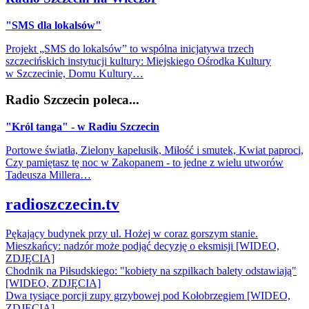
"SMS dla lokalsów"
Projekt „SMS do lokalsów” to wspólna inicjatywa trzech
szczecińskich instytucji kultury: Miejskiego Ośrodka Kultury
w Szczecinie, Domu Kultury…
Radio Szczecin poleca...
"Król tanga" - w Radiu Szczecin
Portowe światła, Zielony kapelusik, Miłość i smutek, Kwiat paproci,
Czy pamiętasz tę noc w Zakopanem - to jedne z wielu utworów
Tadeusza Millera…
radioszczecin.tv
Pękający budynek przy ul. Hożej w coraz gorszym stanie.
Mieszkańcy: nadzór może podjąć decyzję o eksmisji [WIDEO,
ZDJĘCIA]
Chodnik na Piłsudskiego: "kobiety na szpilkach balety odstawiają"
[WIDEO, ZDJĘCIA]
Dwa tysiące porcji zupy grzybowej pod Kołobrzegiem [WIDEO,
ZDJECIA]