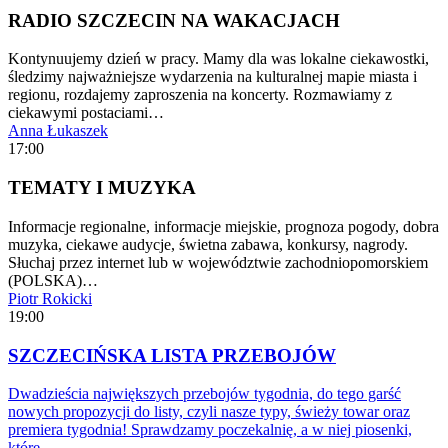
RADIO SZCZECIN NA WAKACJACH
Kontynuujemy dzień w pracy. Mamy dla was lokalne ciekawostki,
śledzimy najważniejsze wydarzenia na kulturalnej mapie miasta i
regionu, rozdajemy zaproszenia na koncerty. Rozmawiamy z
ciekawymi postaciami…
Anna Łukaszek
17:00
TEMATY I MUZYKA
Informacje regionalne, informacje miejskie, prognoza pogody, dobra
muzyka, ciekawe audycje, świetna zabawa, konkursy, nagrody.
Słuchaj przez internet lub w województwie zachodniopomorskiem
(POLSKA)…
Piotr Rokicki
19:00
SZCZECIŃSKA LISTA PRZEBOJÓW
Dwadzieścia największych przebojów tygodnia, do tego garść
nowych propozycji do listy, czyli nasze typy, świeży towar oraz
premiera tygodnia! Sprawdzamy poczekalnię, a w niej piosenki,
które…