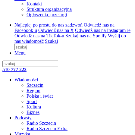
Kontakt
Struktura organizacyjna
Ogłoszenia, przetargi
Najlepiej po prostu do nas zadzwoń
Odwiedź nas na
Facebook-u
Odwiedź nas na X
Odwiedź nas na Instagram-ie
Odwiedź nas na TikTok-u
Szukaj nas na Spotify
Wyślij do
nas wiadomość
Szukaj
Menu
510 777 222
Wiadomości
Szczecin
Region
Polska i świat
Sport
Kultura
Biznes
Podcasty
Radio Szczecin
Radio Szczecin Extra
Muzyka