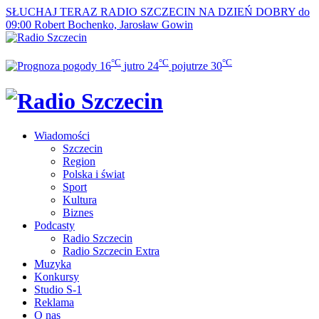
SŁUCHAJ TERAZ
RADIO SZCZECIN NA DZIEŃ DOBRY do
09:00
Robert Bochenko, Jarosław Gowin
°C
°C
°C
16
jutro
24
pojutrze
30
Wiadomości
Szczecin
Region
Polska i świat
Sport
Kultura
Biznes
Podcasty
Radio Szczecin
Radio Szczecin Extra
Muzyka
Konkursy
Studio S-1
Reklama
O nas