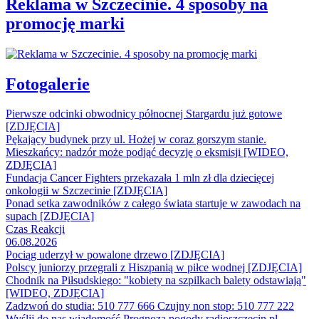
Reklama w Szczecinie. 4 sposoby na
promocję marki
Fotogalerie
Pierwsze odcinki obwodnicy północnej Stargardu już gotowe
[ZDJĘCIA]
Pękający budynek przy ul. Hożej w coraz gorszym stanie.
Mieszkańcy: nadzór może podjąć decyzję o eksmisji [WIDEO,
ZDJĘCIA]
Fundacja Cancer Fighters przekazała 1 mln zł dla dziecięcej
onkologii w Szczecinie [ZDJĘCIA]
Ponad setka zawodników z całego świata startuje w zawodach na
supach [ZDJĘCIA]
Czas Reakcji
06.08.2026
Pociąg uderzył w powalone drzewo [ZDJĘCIA]
Polscy juniorzy przegrali z Hiszpanią w piłce wodnej [ZDJĘCIA]
Chodnik na Piłsudskiego: "kobiety na szpilkach balety odstawiają"
[WIDEO, ZDJĘCIA]
Zadzwoń do studia: 510 777 666
Czujny non stop: 510 777 222
Wyślij do nas wiadomość
Prognoza pogody
radioszczecin.pl