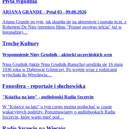
Płyta tygodnia
ARIANA GRANDE - Petal 03 - 09.08.2026
Ariana Grande po tym, jak skupiła się na aktorstwie i zagrała m.in. z
Robertem De Niro (premiera filmu "Poznaj swojego teścia" już w
listopadzie)…
Trochę Kultury
Wspomnienie Niny Grudnik - aktorki szczecińskich scen
Nina Grudnik (także Nina Grudnik-Banucha) urodziła się 16 maja
1936 roku w Dąbrowie Górniczej. Po wojnie wraz z rodzicami
wyjechała do Wrocławia…
Fonosfera - reportaże i słuchowiska
"Książka na lato" - audiobooki Radia Szczecin
W "Książce na lato" o tym czego można posłuchać w czasie
wakacyjnych podróży. Porozmawiamy o audiobookach Radia
Szczecin, które warto mieć pod…
Radio Szczecin na Wieczór