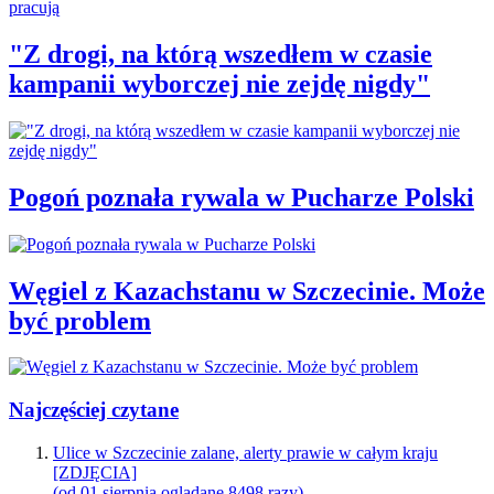
"Z drogi, na którą wszedłem w czasie
kampanii wyborczej nie zejdę nigdy"
Pogoń poznała rywala w Pucharze Polski
Węgiel z Kazachstanu w Szczecinie. Może
być problem
Najczęściej czytane
Ulice w Szczecinie zalane, alerty prawie w całym kraju
[ZDJĘCIA]
(od 01 sierpnia oglądane 8498 razy)