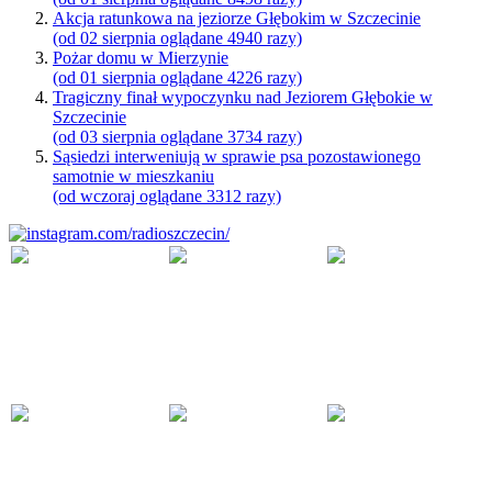
Akcja ratunkowa na jeziorze Głębokim w Szczecinie
(od 02 sierpnia oglądane 4940 razy)
Pożar domu w Mierzynie
(od 01 sierpnia oglądane 4226 razy)
Tragiczny finał wypoczynku nad Jeziorem Głębokie w
Szczecinie
(od 03 sierpnia oglądane 3734 razy)
Sąsiedzi interweniują w sprawie psa pozostawionego
samotnie w mieszkaniu
(od wczoraj oglądane 3312 razy)