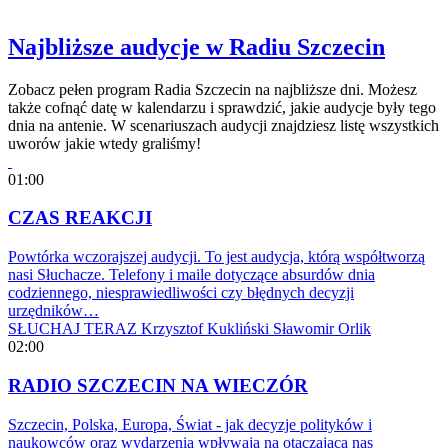
Najbliższe audycje w Radiu Szczecin
Zobacz pełen program Radia Szczecin na najbliższe dni. Możesz
także cofnąć datę w kalendarzu i sprawdzić, jakie audycje były tego
dnia na antenie. W scenariuszach audycji znajdziesz listę wszystkich
uworów jakie wtedy graliśmy!
01:00
CZAS REAKCJI
Powtórka wczorajszej audycji. To jest audycja, którą współtworzą
nasi Słuchacze. Telefony i maile dotyczące absurdów dnia
codziennego, niesprawiedliwości czy błędnych decyzji
urzędników…
SŁUCHAJ TERAZ
Krzysztof Kukliński
Sławomir Orlik
02:00
RADIO SZCZECIN NA WIECZÓR
Szczecin, Polska, Europa, Świat - jak decyzje polityków i
naukowców oraz wydarzenia wpływają na otaczającą nas