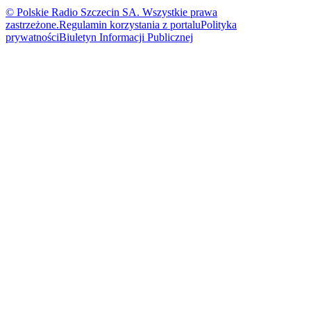
© Polskie Radio Szczecin SA. Wszystkie prawa
zastrzeżone.
Regulamin korzystania z portalu
Polityka
prywatności
Biuletyn Informacji Publicznej