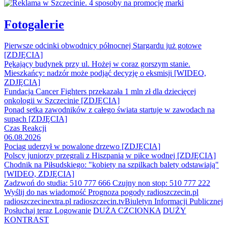
Fotogalerie
Pierwsze odcinki obwodnicy północnej Stargardu już gotowe
[ZDJĘCIA]
Pękający budynek przy ul. Hożej w coraz gorszym stanie.
Mieszkańcy: nadzór może podjąć decyzję o eksmisji [WIDEO,
ZDJĘCIA]
Fundacja Cancer Fighters przekazała 1 mln zł dla dziecięcej
onkologii w Szczecinie [ZDJĘCIA]
Ponad setka zawodników z całego świata startuje w zawodach na
supach [ZDJĘCIA]
Czas Reakcji
06.08.2026
Pociąg uderzył w powalone drzewo [ZDJĘCIA]
Polscy juniorzy przegrali z Hiszpanią w piłce wodnej [ZDJĘCIA]
Chodnik na Piłsudskiego: "kobiety na szpilkach balety odstawiają"
[WIDEO, ZDJĘCIA]
Zadzwoń do studia: 510 777 666
Czujny non stop: 510 777 222
Wyślij do nas wiadomość
Prognoza pogody
radioszczecin.pl
radioszczecinextra.pl
radioszczecin.tv
Biuletyn Informacji Publicznej
Posłuchaj teraz
Logowanie
DUŻA CZCIONKA
DUŻY
KONTRAST