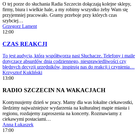
O tej porze do słuchania Radia Szczecin dołączają kolejne sklepy,
firmy, biura i wielkie hale, a my robimy wszystko żeby Wam się
przyjemniej pracowało. Gramy przeboje przy których czas
szybciej…
Grzegorz Lament
12:00
CZAS REAKCJI
To jest audycja, którą współtworzą nasi Słuchacze. Telefony i maile
dotyczące absurdów dnia codziennego, niesprawiedliwości czy
błędnych decyzji urzędników, inspirują nas do reakcji i czynienia…
Krzysztof Kukliński
13:00
RADIO SZCZECIN NA WAKACJACH
Kontynuujemy dzień w pracy. Mamy dla was lokalne ciekawostki,
śledzimy najważniejsze wydarzenia na kulturalnej mapie miasta i
regionu, rozdajemy zaproszenia na koncerty. Rozmawiamy z
ciekawymi postaciami…
Anna Łukaszek
17:00