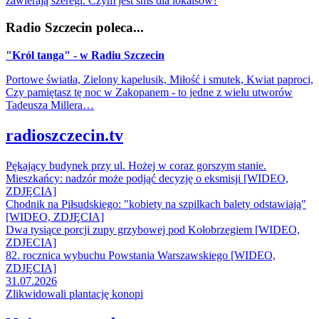
zawierają szeregi. Czym jest sms dla lokalsów?
Radio Szczecin poleca...
"Król tanga" - w Radiu Szczecin
Portowe światła, Zielony kapelusik, Miłość i smutek, Kwiat paproci,
Czy pamiętasz tę noc w Zakopanem - to jedne z wielu utworów
Tadeusza Millera…
radioszczecin.tv
Pękający budynek przy ul. Hożej w coraz gorszym stanie.
Mieszkańcy: nadzór może podjąć decyzję o eksmisji [WIDEO,
ZDJĘCIA]
Chodnik na Piłsudskiego: "kobiety na szpilkach balety odstawiają"
[WIDEO, ZDJĘCIA]
Dwa tysiące porcji zupy grzybowej pod Kołobrzegiem [WIDEO,
ZDJECIA]
82. rocznica wybuchu Powstania Warszawskiego [WIDEO,
ZDJĘCIA]
31.07.2026
Zlikwidowali plantację konopi