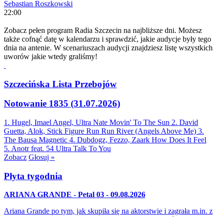
Sebastian Roszkowski
22:00
Zobacz pełen program Radia Szczecin na najbliższe dni. Możesz
także cofnąć datę w kalendarzu i sprawdzić, jakie audycje były tego
dnia na antenie. W scenariuszach audycji znajdziesz listę wszystkich
uworów jakie wtedy graliśmy!
Szczecińska Lista Przebojów
Notowanie 1835 (31.07.2026)
1. Hugel, Imael Angel, Ultra Nate
Movin' To The Sun
2. David
Guetta, Alok, Stick Figure
Run Run River (Angels Above Me)
3.
The Bausa
Magnetic
4. Dubdogz, Fezzo, Zaark
How Does It Feel
5. Anotr feat. 54 Ultra
Talk To You
Zobacz
Głosuj »
Płyta tygodnia
ARIANA GRANDE - Petal 03 - 09.08.2026
Ariana Grande po tym, jak skupiła się na aktorstwie i zagrała m.in. z