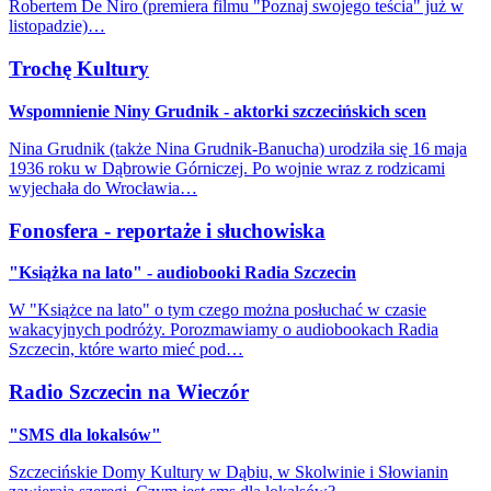
Robertem De Niro (premiera filmu "Poznaj swojego teścia" już w
listopadzie)…
Trochę Kultury
Wspomnienie Niny Grudnik - aktorki szczecińskich scen
Nina Grudnik (także Nina Grudnik-Banucha) urodziła się 16 maja
1936 roku w Dąbrowie Górniczej. Po wojnie wraz z rodzicami
wyjechała do Wrocławia…
Fonosfera - reportaże i słuchowiska
"Książka na lato" - audiobooki Radia Szczecin
W "Książce na lato" o tym czego można posłuchać w czasie
wakacyjnych podróży. Porozmawiamy o audiobookach Radia
Szczecin, które warto mieć pod…
Radio Szczecin na Wieczór
"SMS dla lokalsów"
Szczecińskie Domy Kultury w Dąbiu, w Skolwinie i Słowianin