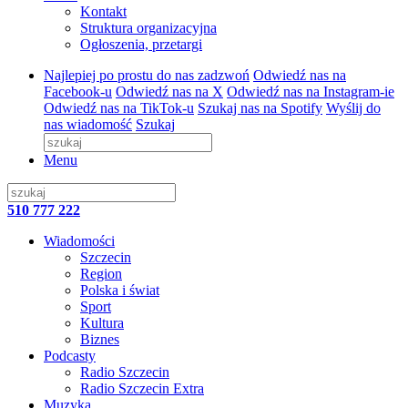
Kontakt
Struktura organizacyjna
Ogłoszenia, przetargi
Najlepiej po prostu do nas zadzwoń
Odwiedź nas na
Facebook-u
Odwiedź nas na X
Odwiedź nas na Instagram-ie
Odwiedź nas na TikTok-u
Szukaj nas na Spotify
Wyślij do
nas wiadomość
Szukaj
Menu
510 777 222
Wiadomości
Szczecin
Region
Polska i świat
Sport
Kultura
Biznes
Podcasty
Radio Szczecin
Radio Szczecin Extra
Muzyka