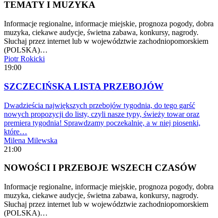
TEMATY I MUZYKA
Informacje regionalne, informacje miejskie, prognoza pogody, dobra
muzyka, ciekawe audycje, świetna zabawa, konkursy, nagrody.
Słuchaj przez internet lub w województwie zachodniopomorskiem
(POLSKA)…
Piotr Rokicki
19:00
SZCZECIŃSKA LISTA PRZEBOJÓW
Dwadzieścia największych przebojów tygodnia, do tego garść
nowych propozycji do listy, czyli nasze typy, świeży towar oraz
premiera tygodnia! Sprawdzamy poczekalnię, a w niej piosenki,
które…
Milena Milewska
21:00
NOWOŚCI I PRZEBOJE WSZECH CZASÓW
Informacje regionalne, informacje miejskie, prognoza pogody, dobra
muzyka, ciekawe audycje, świetna zabawa, konkursy, nagrody.
Słuchaj przez internet lub w województwie zachodniopomorskiem
(POLSKA)…