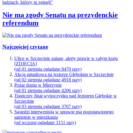
Nie ma zgody Senatu na prezydenckie
referendum
Najczęściej czytane
Ulice w Szczecinie zalane, alerty prawie w całym kraju
[ZDJĘCIA]
(od 01 sierpnia oglądane 8470 razy)
Akcja ratunkowa na jeziorze Głębokim w Szczecinie
(od 02 sierpnia oglądane 4918 razy)
Pożar domu w Mierzynie
(od 01 sierpnia oglądane 4206 razy)
Tragiczny finał wypoczynku nad Jeziorem Głębokie w
Szczecinie
(od 03 sierpnia oglądane 3707 razy)
Sąsiedzi interweniują w sprawie psa pozostawionego
samotnie w mieszkaniu
(od wczoraj oglądane 3151 razy)