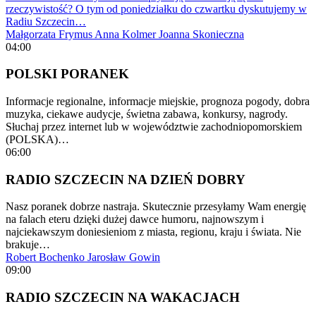
rzeczywistość? O tym od poniedziałku do czwartku dyskutujemy w
Radiu Szczecin…
Małgorzata Frymus
Anna Kolmer
Joanna Skonieczna
04:00
POLSKI PORANEK
Informacje regionalne, informacje miejskie, prognoza pogody, dobra
muzyka, ciekawe audycje, świetna zabawa, konkursy, nagrody.
Słuchaj przez internet lub w województwie zachodniopomorskiem
(POLSKA)…
06:00
RADIO SZCZECIN NA DZIEŃ DOBRY
Nasz poranek dobrze nastraja. Skutecznie przesyłamy Wam energię
na falach eteru dzięki dużej dawce humoru, najnowszym i
najciekawszym doniesieniom z miasta, regionu, kraju i świata. Nie
brakuje…
Robert Bochenko
Jarosław Gowin
09:00
RADIO SZCZECIN NA WAKACJACH