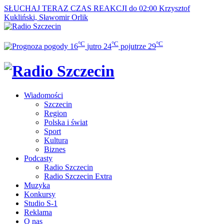
SŁUCHAJ TERAZ
CZAS REAKCJI do 02:00
Krzysztof
Kukliński, Sławomir Orlik
°C
°C
°C
16
jutro
24
pojutrze
29
Wiadomości
Szczecin
Region
Polska i świat
Sport
Kultura
Biznes
Podcasty
Radio Szczecin
Radio Szczecin Extra
Muzyka
Konkursy
Studio S-1
Reklama
O nas