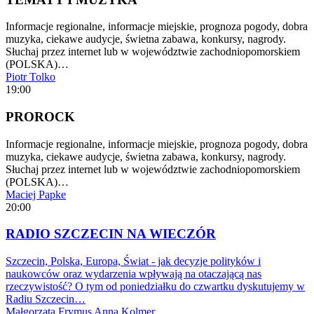
Informacje regionalne, informacje miejskie, prognoza pogody, dobra
muzyka, ciekawe audycje, świetna zabawa, konkursy, nagrody.
Słuchaj przez internet lub w województwie zachodniopomorskiem
(POLSKA)…
Piotr Tolko
19:00
PROROCK
Informacje regionalne, informacje miejskie, prognoza pogody, dobra
muzyka, ciekawe audycje, świetna zabawa, konkursy, nagrody.
Słuchaj przez internet lub w województwie zachodniopomorskiem
(POLSKA)…
Maciej Papke
20:00
RADIO SZCZECIN NA WIECZÓR
Szczecin, Polska, Europa, Świat - jak decyzje polityków i
naukowców oraz wydarzenia wpływają na otaczającą nas
rzeczywistość? O tym od poniedziałku do czwartku dyskutujemy w
Radiu Szczecin…
Małgorzata Frymus
Anna Kolmer