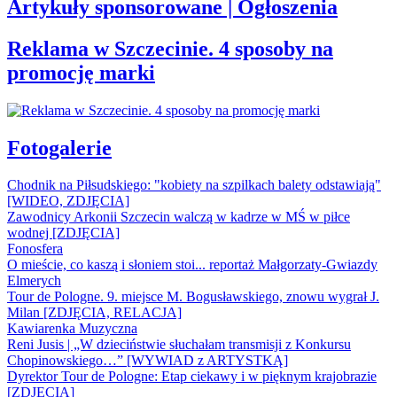
Artykuły sponsorowane | Ogłoszenia
Reklama w Szczecinie. 4 sposoby na
promocję marki
Fotogalerie
Chodnik na Piłsudskiego: "kobiety na szpilkach balety odstawiają"
[WIDEO, ZDJĘCIA]
Zawodnicy Arkonii Szczecin walczą w kadrze w MŚ w piłce
wodnej [ZDJĘCIA]
Fonosfera
O mieście, co kaszą i słoniem stoi... reportaż Małgorzaty-Gwiazdy
Elmerych
Tour de Pologne. 9. miejsce M. Bogusławskiego, znowu wygrał J.
Milan [ZDJĘCIA, RELACJA]
Kawiarenka Muzyczna
Reni Jusis | „W dzieciństwie słuchałam transmisji z Konkursu
Chopinowskiego…” [WYWIAD z ARTYSTKĄ]
Dyrektor Tour de Pologne: Etap ciekawy i w pięknym krajobrazie
[ZDJĘCIA]