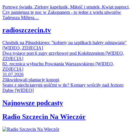
Portowe światła, Zielony kapelusik, Miłość i smutek, Kwiat paproci,
Czy pamiętasz tę noc w Zakopanem - to jedne z wielu utworów
Tadeusza Millera…
radioszczecin.tv
Chodnik na Piłsudskiego: "kobiety na szpilkach balety odstawiają"
[WIDEO, ZDJĘCIA]
Dwa tysiące porcji zupy grzybowej pod Kołobrzegiem [WIDEO,
ZDJECIA]
82. rocznica wybuchu Powstania Warszawskiego [WIDEO,
ZDJĘCIA]
31.07.2026
Zlikwidowali plantację konopi
Seans z niechcianymi gośćmi w tle? Komary wróciły nad Jezioro
Dąbie [WIDEO]
Najnowsze podcasty
Radio Szczecin Na Wieczór