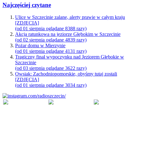
Najczęściej czytane
Ulice w Szczecinie zalane, alerty prawie w całym kraju
[ZDJĘCIA]
(od 01 sierpnia oglądane 8388 razy)
Akcja ratunkowa na jeziorze Głębokim w Szczecinie
(od 02 sierpnia oglądane 4839 razy)
Pożar domu w Mierzynie
(od 01 sierpnia oglądane 4131 razy)
Tragiczny finał wypoczynku nad Jeziorem Głębokie w
Szczecinie
(od 03 sierpnia oglądane 3622 razy)
Owsiak: Zachodniopomorskie, obyśmy tutaj zostali
[ZDJĘCIA]
(od 01 sierpnia oglądane 3034 razy)