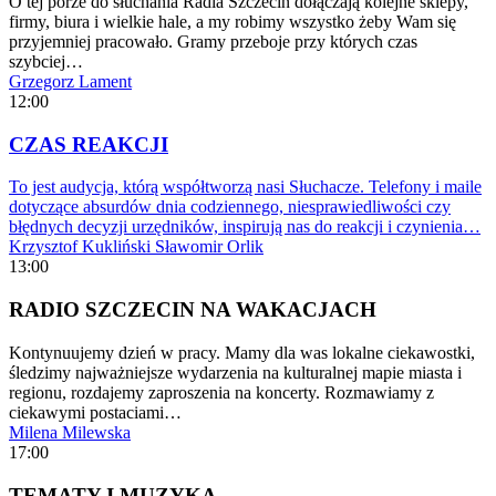
O tej porze do słuchania Radia Szczecin dołączają kolejne sklepy,
firmy, biura i wielkie hale, a my robimy wszystko żeby Wam się
przyjemniej pracowało. Gramy przeboje przy których czas
szybciej…
Grzegorz Lament
12:00
CZAS REAKCJI
To jest audycja, którą współtworzą nasi Słuchacze. Telefony i maile
dotyczące absurdów dnia codziennego, niesprawiedliwości czy
błędnych decyzji urzędników, inspirują nas do reakcji i czynienia…
Krzysztof Kukliński
Sławomir Orlik
13:00
RADIO SZCZECIN NA WAKACJACH
Kontynuujemy dzień w pracy. Mamy dla was lokalne ciekawostki,
śledzimy najważniejsze wydarzenia na kulturalnej mapie miasta i
regionu, rozdajemy zaproszenia na koncerty. Rozmawiamy z
ciekawymi postaciami…
Milena Milewska
17:00
TEMATY I MUZYKA