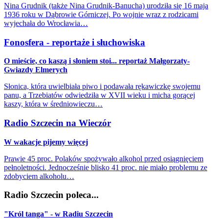
Nina Grudnik (także Nina Grudnik-Banucha) urodziła się 16 maja
1936 roku w Dąbrowie Górniczej. Po wojnie wraz z rodzicami
wyjechała do Wrocławia…
Fonosfera - reportaże i słuchowiska
O mieście, co kaszą i słoniem stoi... reportaż Małgorzaty-
Gwiazdy Elmerych
Słonica, która uwielbiała piwo i podawała rękawiczkę swojemu
panu, a Trzebiatów odwiedziła w XVII wieku i micha gorącej
kaszy, która w średniowieczu…
Radio Szczecin na Wieczór
W wakacje pijemy więcej
Prawie 45 proc. Polaków spożywało alkohol przed osiągnięciem
pełnoletności. Jednocześnie blisko 41 proc. nie miało problemu ze
zdobyciem alkoholu…
Radio Szczecin poleca...
"Król tanga" - w Radiu Szczecin