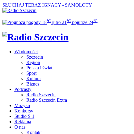
SŁUCHAJ TERAZ
IGNACY - SAMOLOTY
°C
°C
°C
18
jutro
21
pojutrze
24
Wiadomości
Szczecin
Region
Polska i świat
Sport
Kultura
Biznes
Podcasty
Radio Szczecin
Radio Szczecin Extra
Muzyka
Konkursy
Studio S-1
Reklama
O nas
Kontakt