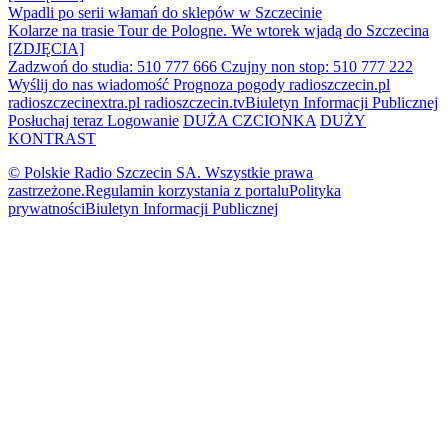
Wpadli po serii włamań do sklepów w Szczecinie
Kolarze na trasie Tour de Pologne. We wtorek wjadą do Szczecina
[ZDJĘCIA]
Zadzwoń do studia: 510 777 666
Czujny non stop: 510 777 222
Wyślij do nas wiadomość
Prognoza pogody
radioszczecin.pl
radioszczecinextra.pl
radioszczecin.tv
Biuletyn Informacji Publicznej
Posłuchaj teraz
Logowanie
DUŻA CZCIONKA
DUŻY
KONTRAST
© Polskie Radio Szczecin SA. Wszystkie prawa
zastrzeżone.
Regulamin korzystania z portalu
Polityka
prywatności
Biuletyn Informacji Publicznej