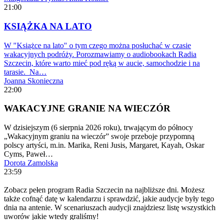
21:00
KSIĄŻKA NA LATO
W "Książce na lato" o tym czego można posłuchać w czasie
wakacyjnych podróży. Porozmawiamy o audiobookach Radia
Szczecin, które warto mieć pod ręką w aucie, samochodzie i na
tarasie. Na…
Joanna Skonieczna
22:00
WAKACYJNE GRANIE NA WIECZÓR
W dzisiejszym (6 sierpnia 2026 roku), trwającym do północy
„Wakacyjnym graniu na wieczór” swoje przeboje przypomną
polscy artyści, m.in. Marika, Reni Jusis, Margaret, Kayah, Oskar
Cyms, Paweł…
Dorota Zamolska
23:59
Zobacz pełen program Radia Szczecin na najbliższe dni. Możesz
także cofnąć datę w kalendarzu i sprawdzić, jakie audycje były tego
dnia na antenie. W scenariuszach audycji znajdziesz listę wszystkich
uworów jakie wtedy graliśmy!