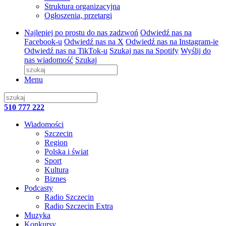
Struktura organizacyjna
Ogłoszenia, przetargi
Najlepiej po prostu do nas zadzwoń
Odwiedź nas na
Facebook-u
Odwiedź nas na X
Odwiedź nas na Instagram-ie
Odwiedź nas na TikTok-u
Szukaj nas na Spotify
Wyślij do
nas wiadomość
Szukaj
Menu
510 777 222
Wiadomości
Szczecin
Region
Polska i świat
Sport
Kultura
Biznes
Podcasty
Radio Szczecin
Radio Szczecin Extra
Muzyka
Konkursy