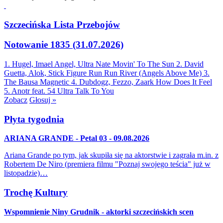
Szczecińska Lista Przebojów
Notowanie 1835 (31.07.2026)
1. Hugel, Imael Angel, Ultra Nate
Movin' To The Sun
2. David
Guetta, Alok, Stick Figure
Run Run River (Angels Above Me)
3.
The Bausa
Magnetic
4. Dubdogz, Fezzo, Zaark
How Does It Feel
5. Anotr feat. 54 Ultra
Talk To You
Zobacz
Głosuj »
Płyta tygodnia
ARIANA GRANDE - Petal 03 - 09.08.2026
Ariana Grande po tym, jak skupiła się na aktorstwie i zagrała m.in. z
Robertem De Niro (premiera filmu "Poznaj swojego teścia" już w
listopadzie)…
Trochę Kultury
Wspomnienie Niny Grudnik - aktorki szczecińskich scen