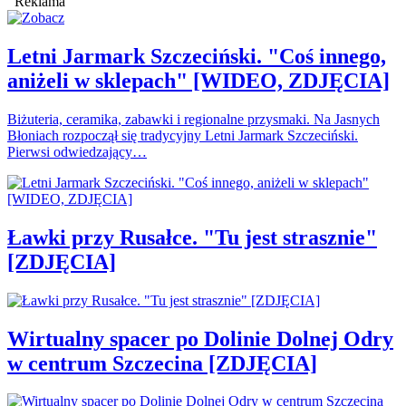
Reklama
Letni Jarmark Szczeciński. "Coś innego,
aniżeli w sklepach" [WIDEO, ZDJĘCIA]
Biżuteria, ceramika, zabawki i regionalne przysmaki. Na Jasnych
Błoniach rozpoczął się tradycyjny Letni Jarmark Szczeciński.
Pierwsi odwiedzający…
Ławki przy Rusałce. "Tu jest strasznie"
[ZDJĘCIA]
Wirtualny spacer po Dolinie Dolnej Odry
w centrum Szczecina [ZDJĘCIA]