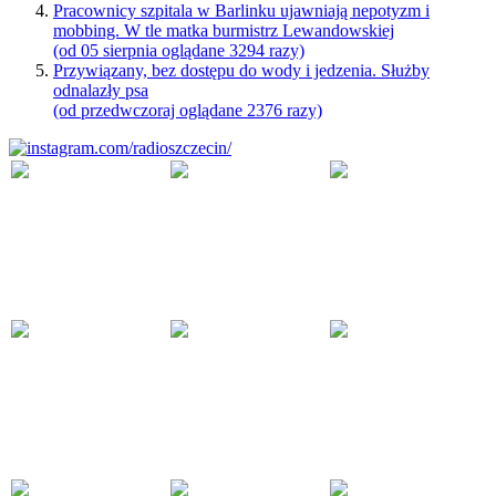
Pracownicy szpitala w Barlinku ujawniają nepotyzm i
mobbing. W tle matka burmistrz Lewandowskiej
(od 05 sierpnia oglądane 3294 razy)
Przywiązany, bez dostępu do wody i jedzenia. Służby
odnalazły psa
(od przedwczoraj oglądane 2376 razy)