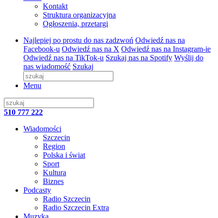
Kontakt
Struktura organizacyjna
Ogłoszenia, przetargi
Najlepiej po prostu do nas zadzwoń
Odwiedź nas na
Facebook-u
Odwiedź nas na X
Odwiedź nas na Instagram-ie
Odwiedź nas na TikTok-u
Szukaj nas na Spotify
Wyślij do
nas wiadomość
Szukaj
Menu
510 777 222
Wiadomości
Szczecin
Region
Polska i świat
Sport
Kultura
Biznes
Podcasty
Radio Szczecin
Radio Szczecin Extra
Muzyka