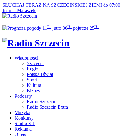
SŁUCHAJ TERAZ
NA SZCZECIŃSKIEJ ZIEMI do 07:00
Joanna Maraszek
°C
°C
°C
11
jutro
30
pojutrze
25
Wiadomości
Szczecin
Region
Polska i świat
Sport
Kultura
Biznes
Podcasty
Radio Szczecin
Radio Szczecin Extra
Muzyka
Konkursy
Studio S-1
Reklama
O nas