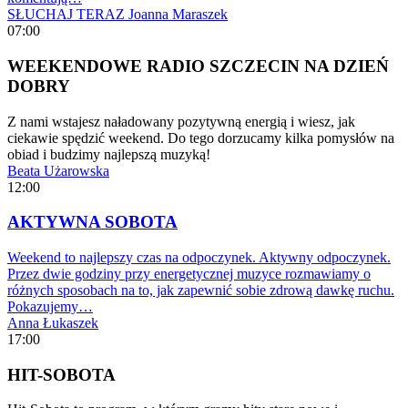
SŁUCHAJ TERAZ
Joanna Maraszek
07:00
WEEKENDOWE RADIO SZCZECIN NA DZIEŃ
DOBRY
Z nami wstajesz naładowany pozytywną energią i wiesz, jak
ciekawie spędzić weekend. Do tego dorzucamy kilka pomysłów na
obiad i budzimy najlepszą muzyką!
Beata Użarowska
12:00
AKTYWNA SOBOTA
Weekend to najlepszy czas na odpoczynek. Aktywny odpoczynek.
Przez dwie godziny przy energetycznej muzyce rozmawiamy o
różnych sposobach na to, jak zapewnić sobie zdrową dawkę ruchu.
Pokazujemy…
Anna Łukaszek
17:00
HIT-SOBOTA