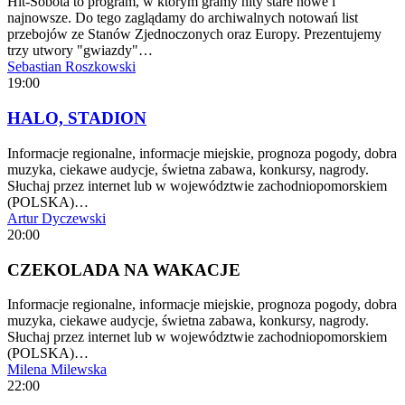
Hit-Sobota to program, w którym gramy hity stare nowe i
najnowsze. Do tego zaglądamy do archiwalnych notowań list
przebojów ze Stanów Zjednoczonych oraz Europy. Prezentujemy
trzy utwory "gwiazdy"…
Sebastian Roszkowski
19:00
HALO, STADION
Informacje regionalne, informacje miejskie, prognoza pogody, dobra
muzyka, ciekawe audycje, świetna zabawa, konkursy, nagrody.
Słuchaj przez internet lub w województwie zachodniopomorskiem
(POLSKA)…
Artur Dyczewski
20:00
CZEKOLADA NA WAKACJE
Informacje regionalne, informacje miejskie, prognoza pogody, dobra
muzyka, ciekawe audycje, świetna zabawa, konkursy, nagrody.
Słuchaj przez internet lub w województwie zachodniopomorskiem
(POLSKA)…
Milena Milewska
22:00