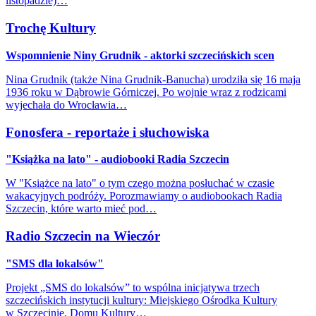
listopadzie)…
Trochę Kultury
Wspomnienie Niny Grudnik - aktorki szczecińskich scen
Nina Grudnik (także Nina Grudnik-Banucha) urodziła się 16 maja
1936 roku w Dąbrowie Górniczej. Po wojnie wraz z rodzicami
wyjechała do Wrocławia…
Fonosfera - reportaże i słuchowiska
"Książka na lato" - audiobooki Radia Szczecin
W "Książce na lato" o tym czego można posłuchać w czasie
wakacyjnych podróży. Porozmawiamy o audiobookach Radia
Szczecin, które warto mieć pod…
Radio Szczecin na Wieczór
"SMS dla lokalsów"
Projekt „SMS do lokalsów” to wspólna inicjatywa trzech
szczecińskich instytucji kultury: Miejskiego Ośrodka Kultury
w Szczecinie, Domu Kultury…