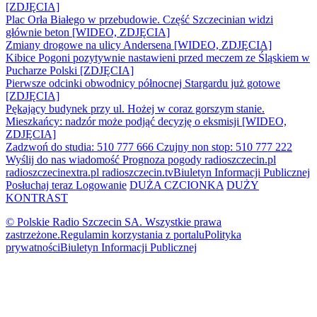
[ZDJĘCIA]
Plac Orła Białego w przebudowie. Część Szczecinian widzi
głównie beton [WIDEO, ZDJĘCIA]
Zmiany drogowe na ulicy Andersena [WIDEO, ZDJĘCIA]
Kibice Pogoni pozytywnie nastawieni przed meczem ze Śląskiem w
Pucharze Polski [ZDJĘCIA]
Pierwsze odcinki obwodnicy północnej Stargardu już gotowe
[ZDJĘCIA]
Pękający budynek przy ul. Hożej w coraz gorszym stanie.
Mieszkańcy: nadzór może podjąć decyzję o eksmisji [WIDEO,
ZDJĘCIA]
Zadzwoń do studia: 510 777 666
Czujny non stop: 510 777 222
Wyślij do nas wiadomość
Prognoza pogody
radioszczecin.pl
radioszczecinextra.pl
radioszczecin.tv
Biuletyn Informacji Publicznej
Posłuchaj teraz
Logowanie
DUŻA CZCIONKA
DUŻY
KONTRAST
© Polskie Radio Szczecin SA. Wszystkie prawa
zastrzeżone.
Regulamin korzystania z portalu
Polityka
prywatności
Biuletyn Informacji Publicznej