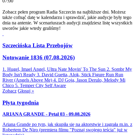
07:00
Zobacz pełen program Radia Szczecin na najbliższe dni. Możesz
także cofnąć datę w kalendarzu i sprawdzić, jakie audycje były tego
dnia na antenie. W scenariuszach audycji znajdziesz listę wszystkich
uworów jakie wtedy graliśmy!
Szczecińska Lista Przebojów
Notowanie 1836 (07.08.2026)
1. Hugel, Imael Angel, Ultra Nate
Movin' To The Sun
2. Sombr
My
Body Isn't Ready
3. David Guetta, Alok, Stick Figure
Run Run
River (Angels Above Me)
4. DJ Goja, Jason Derulo, Melody
Mi
Chico
5. Temper City
Self Aware
Zobacz
Głosuj »
Płyta tygodnia
ARIANA GRANDE - Petal 03 - 09.08.2026
Ariana Grande po tym, jak skupiła się na aktorstwie i zagrała m.in. z
Robertem De Niro (premiera filmu "Poznaj swojego teścia" już w