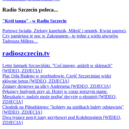
Radio Szczecin poleca...
"Król tanga" - w Radiu Szczecin
Portowe światła, Zielony kapelusik, Miłość i smutek, Kwiat paproci,
Czy pamiętasz tę noc w Zakopanem - to jedne z wielu utworów
Tadeusza Millera…
radioszczecin.tv
Letni Jarmark Szczeciński. "Coś innego, aniżeli w sklepach"
[WIDEO, ZDJĘCIA]
Plac Orła Białego w przebudowie. Część Szczecinian widzi
głównie beton [WIDEO, ZDJĘCIA]
Zmiany drogowe na ulicy Andersena [WIDEO, ZDJĘCIA]
Pękający budynek przy ul. Hożej w coraz gorszym stanie.
Mieszkańcy: nadzór może podjąć decyzję o eksmisji [WIDEO,
ZDJĘCIA]
Chodnik na Piłsudskiego: "kobiety na szpilkach balety odstawiają"
[WIDEO, ZDJĘCIA]
Dwa tysiące porcji zupy grzybowej pod Kołobrzegiem [WIDEO,
ZDJECIA]