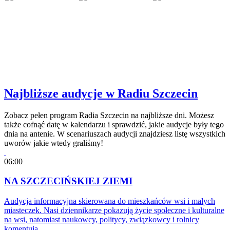
Najbliższe audycje w Radiu Szczecin
Zobacz pełen program Radia Szczecin na najbliższe dni. Możesz
także cofnąć datę w kalendarzu i sprawdzić, jakie audycje były tego
dnia na antenie. W scenariuszach audycji znajdziesz listę wszystkich
uworów jakie wtedy graliśmy!
06:00
NA SZCZECIŃSKIEJ ZIEMI
Audycja informacyjna skierowana do mieszkańców wsi i małych
miasteczek. Nasi dziennikarze pokazują życie społeczne i kulturalne
na wsi, natomiast naukowcy, politycy, związkowcy i rolnicy
komentują…