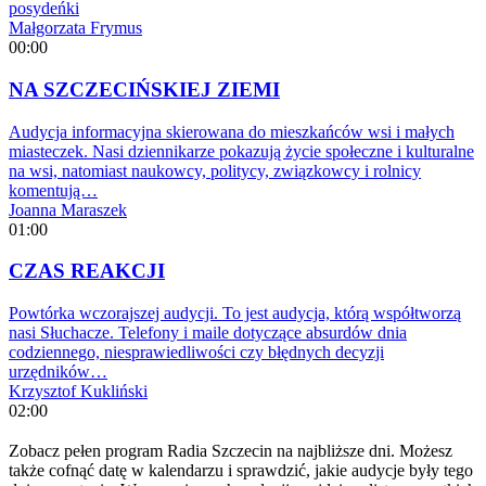
posydeńki
Małgorzata Frymus
00:00
NA SZCZECIŃSKIEJ ZIEMI
Audycja informacyjna skierowana do mieszkańców wsi i małych
miasteczek. Nasi dziennikarze pokazują życie społeczne i kulturalne
na wsi, natomiast naukowcy, politycy, związkowcy i rolnicy
komentują…
Joanna Maraszek
01:00
CZAS REAKCJI
Powtórka wczorajszej audycji. To jest audycja, którą współtworzą
nasi Słuchacze. Telefony i maile dotyczące absurdów dnia
codziennego, niesprawiedliwości czy błędnych decyzji
urzędników…
Krzysztof Kukliński
02:00
Zobacz pełen program Radia Szczecin na najbliższe dni. Możesz
także cofnąć datę w kalendarzu i sprawdzić, jakie audycje były tego