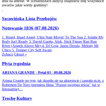
dnia na antenie. W scenariuszach audycji znajdziesz listę wszystkich
uworów jakie wtedy graliśmy!
Szczecińska Lista Przebojów
Notowanie 1836 (07.08.2026)
1. Hugel, Imael Angel, Ultra Nate
Movin' To The Sun
2. Sombr
My
Body Isn't Ready
3. David Guetta, Alok, Stick Figure
Run Run
River (Angels Above Me)
4. DJ Goja, Jason Derulo, Melody
Mi
Chico
5. Temper City
Self Aware
Zobacz
Głosuj »
Płyta tygodnia
ARIANA GRANDE - Petal 03 - 09.08.2026
Ariana Grande po tym, jak skupiła się na aktorstwie i zagrała m.in. z
Robertem De Niro (premiera filmu "Poznaj swojego teścia" już w
listopadzie)…
Trochę Kultury