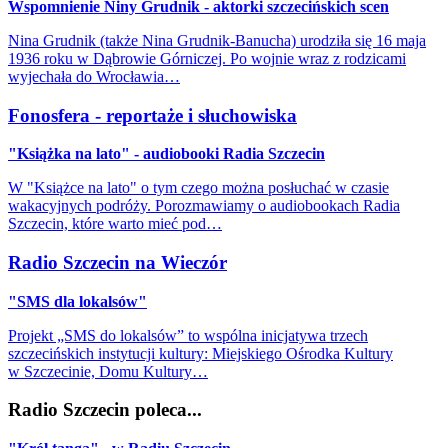
Wspomnienie Niny Grudnik - aktorki szczecińskich scen
Nina Grudnik (także Nina Grudnik-Banucha) urodziła się 16 maja
1936 roku w Dąbrowie Górniczej. Po wojnie wraz z rodzicami
wyjechała do Wrocławia…
Fonosfera - reportaże i słuchowiska
"Książka na lato" - audiobooki Radia Szczecin
W "Książce na lato" o tym czego można posłuchać w czasie
wakacyjnych podróży. Porozmawiamy o audiobookach Radia
Szczecin, które warto mieć pod…
Radio Szczecin na Wieczór
"SMS dla lokalsów"
Projekt „SMS do lokalsów” to wspólna inicjatywa trzech
szczecińskich instytucji kultury: Miejskiego Ośrodka Kultury
w Szczecinie, Domu Kultury…
Radio Szczecin poleca...