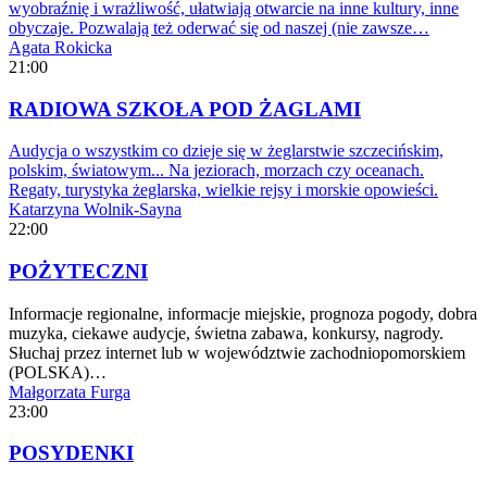
wyobraźnię i wrażliwość, ułatwiają otwarcie na inne kultury, inne
obyczaje. Pozwalają też oderwać się od naszej (nie zawsze…
Agata Rokicka
21:00
RADIOWA SZKOŁA POD ŻAGLAMI
Audycja o wszystkim co dzieje się w żeglarstwie szczecińskim,
polskim, światowym... Na jeziorach, morzach czy oceanach.
Regaty, turystyka żeglarska, wielkie rejsy i morskie opowieści.
Katarzyna Wolnik-Sayna
22:00
POŻYTECZNI
Informacje regionalne, informacje miejskie, prognoza pogody, dobra
muzyka, ciekawe audycje, świetna zabawa, konkursy, nagrody.
Słuchaj przez internet lub w województwie zachodniopomorskiem
(POLSKA)…
Małgorzata Furga
23:00
POSYDENKI