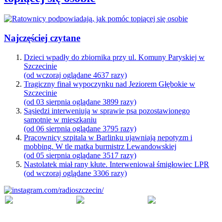
Najczęściej czytane
Dzieci wpadły do zbiornika przy ul. Komuny Paryskiej w
Szczecinie
(od wczoraj oglądane 4637 razy)
Tragiczny finał wypoczynku nad Jeziorem Głębokie w
Szczecinie
(od 03 sierpnia oglądane 3899 razy)
Sąsiedzi interweniują w sprawie psa pozostawionego
samotnie w mieszkaniu
(od 06 sierpnia oglądane 3795 razy)
Pracownicy szpitala w Barlinku ujawniają nepotyzm i
mobbing. W tle matka burmistrz Lewandowskiej
(od 05 sierpnia oglądane 3517 razy)
Nastolatek miał rany kłute. Interweniował śmigłowiec LPR
(od wczoraj oglądane 3306 razy)