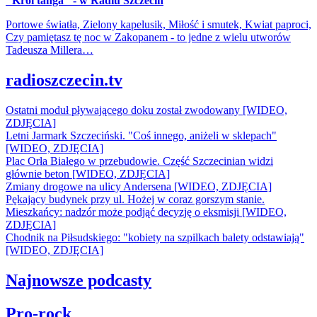
"Król tanga" - w Radiu Szczecin
Portowe światła, Zielony kapelusik, Miłość i smutek, Kwiat paproci,
Czy pamiętasz tę noc w Zakopanem - to jedne z wielu utworów
Tadeusza Millera…
radioszczecin.tv
Ostatni moduł pływającego doku został zwodowany [WIDEO,
ZDJĘCIA]
Letni Jarmark Szczeciński. "Coś innego, aniżeli w sklepach"
[WIDEO, ZDJĘCIA]
Plac Orła Białego w przebudowie. Część Szczecinian widzi
głównie beton [WIDEO, ZDJĘCIA]
Zmiany drogowe na ulicy Andersena [WIDEO, ZDJĘCIA]
Pękający budynek przy ul. Hożej w coraz gorszym stanie.
Mieszkańcy: nadzór może podjąć decyzję o eksmisji [WIDEO,
ZDJĘCIA]
Chodnik na Piłsudskiego: "kobiety na szpilkach balety odstawiają"
[WIDEO, ZDJĘCIA]
Najnowsze podcasty
Pro-rock