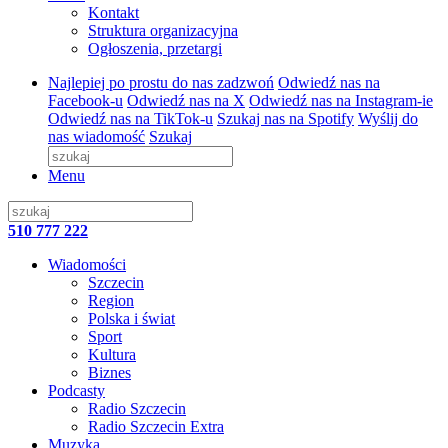
Kontakt
Struktura organizacyjna
Ogłoszenia, przetargi
Najlepiej po prostu do nas zadzwoń
Odwiedź nas na
Facebook-u
Odwiedź nas na X
Odwiedź nas na Instagram-ie
Odwiedź nas na TikTok-u
Szukaj nas na Spotify
Wyślij do
nas wiadomość
Szukaj
Menu
510 777 222
Wiadomości
Szczecin
Region
Polska i świat
Sport
Kultura
Biznes
Podcasty
Radio Szczecin
Radio Szczecin Extra
Muzyka