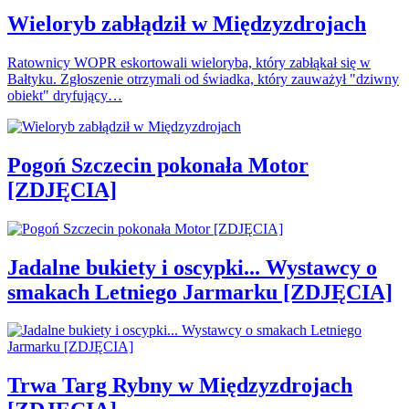
Wieloryb zabłądził w Międzyzdrojach
Ratownicy WOPR eskortowali wieloryba, który zabłąkał się w
Bałtyku. Zgłoszenie otrzymali od świadka, który zauważył "dziwny
obiekt" dryfujący…
Pogoń Szczecin pokonała Motor
[ZDJĘCIA]
Jadalne bukiety i oscypki... Wystawcy o
smakach Letniego Jarmarku [ZDJĘCIA]
Trwa Targ Rybny w Międzyzdrojach