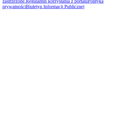
zastrzeżone.
Regulamin korzystania z portalu
Polityka
prywatności
Biuletyn Informacji Publicznej