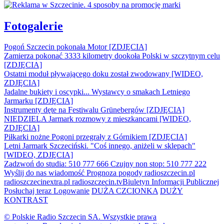
Fotogalerie
Pogoń Szczecin pokonała Motor [ZDJĘCIA]
Zamierza pokonać 3333 kilometry dookoła Polski w szczytnym celu
[ZDJĘCIA]
Ostatni moduł pływającego doku został zwodowany [WIDEO,
ZDJĘCIA]
Jadalne bukiety i oscypki... Wystawcy o smakach Letniego
Jarmarku [ZDJĘCIA]
Instrumenty dęte na Festiwalu Grünebergów [ZDJĘCIA]
NIEDZIELA Jarmark rozmowy z mieszkancami [WIDEO,
ZDJĘCIA]
Piłkarki nożne Pogoni przegrały z Górnikiem [ZDJĘCIA]
Letni Jarmark Szczeciński. "Coś innego, aniżeli w sklepach"
[WIDEO, ZDJĘCIA]
Zadzwoń do studia: 510 777 666
Czujny non stop: 510 777 222
Wyślij do nas wiadomość
Prognoza pogody
radioszczecin.pl
radioszczecinextra.pl
radioszczecin.tv
Biuletyn Informacji Publicznej
Posłuchaj teraz
Logowanie
DUŻA CZCIONKA
DUŻY
KONTRAST
© Polskie Radio Szczecin SA. Wszystkie prawa