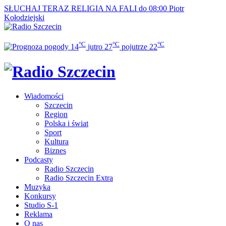
SŁUCHAJ TERAZ
RELIGIA NA FALI do 08:00
Piotr
Kołodziejski
°C
°C
°C
14
jutro
27
pojutrze
22
Wiadomości
Szczecin
Region
Polska i świat
Sport
Kultura
Biznes
Podcasty
Radio Szczecin
Radio Szczecin Extra
Muzyka
Konkursy
Studio S-1
Reklama
O nas