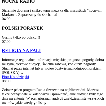
NOCNE RADIO
Starannie dobrana i zmiksowana muzyka dla wszystkich "nocnych
Marków". Zapraszamy do słuchania!
04:00
POLSKI PORANEK
Gramy tylko po polsku!!!
07:00
RELIGIA NA FALI
Informacje regionalne, informacje miejskie, prognoza pogody, dobra
muzyka, ciekawe audycje, świetna zabawa, konkursy, nagrody.
Słuchaj przez internet lub w województwie zachodniopomorskiem
(POLSKA)…
Piotr Kołodziejski
08:00
Zobacz pełen program Radia Szczecin na najbliższe dni. Możesz
także cofnąć datę w kalendarzu i sprawdzić, jakie audycje były tego
dnia na antenie. W scenariuszach audycji znajdziesz listę wszystkich
uworów jakie wtedy graliśmy!