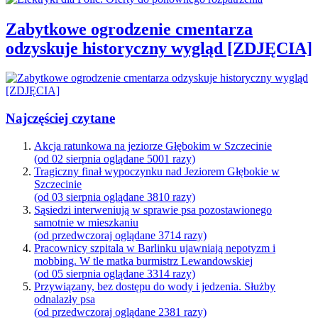
Zabytkowe ogrodzenie cmentarza
odzyskuje historyczny wygląd [ZDJĘCIA]
Najczęściej czytane
Akcja ratunkowa na jeziorze Głębokim w Szczecinie
(od 02 sierpnia oglądane 5001 razy)
Tragiczny finał wypoczynku nad Jeziorem Głębokie w
Szczecinie
(od 03 sierpnia oglądane 3810 razy)
Sąsiedzi interweniują w sprawie psa pozostawionego
samotnie w mieszkaniu
(od przedwczoraj oglądane 3714 razy)
Pracownicy szpitala w Barlinku ujawniają nepotyzm i
mobbing. W tle matka burmistrz Lewandowskiej
(od 05 sierpnia oglądane 3314 razy)
Przywiązany, bez dostępu do wody i jedzenia. Służby
odnalazły psa
(od przedwczoraj oglądane 2381 razy)