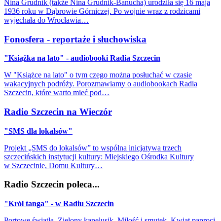
Nina Grudnik (także Nina Grudnik-Banucha) urodziła się 16 maja
1936 roku w Dąbrowie Górniczej. Po wojnie wraz z rodzicami
wyjechała do Wrocławia…
Fonosfera - reportaże i słuchowiska
"Książka na lato" - audiobooki Radia Szczecin
W "Książce na lato" o tym czego można posłuchać w czasie
wakacyjnych podróży. Porozmawiamy o audiobookach Radia
Szczecin, które warto mieć pod…
Radio Szczecin na Wieczór
"SMS dla lokalsów"
Projekt „SMS do lokalsów” to wspólna inicjatywa trzech
szczecińskich instytucji kultury: Miejskiego Ośrodka Kultury
w Szczecinie, Domu Kultury…
Radio Szczecin poleca...
"Król tanga" - w Radiu Szczecin
Portowe światła, Zielony kapelusik, Miłość i smutek, Kwiat paproci,