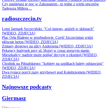
Czy pamiętasz tę noc w Zakopanem - to jedne z wielu utworów
Tadeusza Millera…
radioszczecin.tv
Letni Jarmark Szczeciński. "Coś innego, aniżeli w sklepach"
[WIDEO, ZDJĘCIA]
Plac Orła Białego w przebudowie. Część Szczecinian widzi
głównie beton [WIDEO, ZDJĘCIA]
Zmiany drogowe na ulicy Andersena [WIDEO, ZDJĘCIA]
Pękający budynek przy ul. Hożej w coraz gorszym stanie.
Mieszkańcy: nadzór może podjąć decyzję o eksmisji [WIDEO,
ZDJĘCIA]
Chodnik na Piłsudskiego: "kobiety na szpilkach balety odstawiają"
[WIDEO, ZDJĘCIA]
Dwa tysiące porcji zupy grzybowej pod Kołobrzegiem [WIDEO,
ZDJECIA]
Najnowsze podcasty
Giermasz