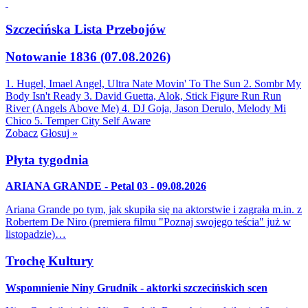
Szczecińska Lista Przebojów
Notowanie 1836 (07.08.2026)
1. Hugel, Imael Angel, Ultra Nate
Movin' To The Sun
2. Sombr
My
Body Isn't Ready
3. David Guetta, Alok, Stick Figure
Run Run
River (Angels Above Me)
4. DJ Goja, Jason Derulo, Melody
Mi
Chico
5. Temper City
Self Aware
Zobacz
Głosuj »
Płyta tygodnia
ARIANA GRANDE - Petal 03 - 09.08.2026
Ariana Grande po tym, jak skupiła się na aktorstwie i zagrała m.in. z
Robertem De Niro (premiera filmu "Poznaj swojego teścia" już w
listopadzie)…
Trochę Kultury
Wspomnienie Niny Grudnik - aktorki szczecińskich scen