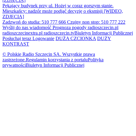
[ZDJĘCIA]
Pękający budynek przy ul. Hożej w coraz gorszym stanie.
Mieszkańcy: nadzór może podjąć decyzję o eksmisji [WIDEO,
ZDJĘCIA]
Zadzwoń do studia: 510 777 666
Czujny non stop: 510 777 222
Wyślij do nas wiadomość
Prognoza pogody
radioszczecin.pl
radioszczecinextra.pl
radioszczecin.tv
Biuletyn Informacji Publicznej
Posłuchaj teraz
Logowanie
DUŻA CZCIONKA
DUŻY
KONTRAST
© Polskie Radio Szczecin SA. Wszystkie prawa
zastrzeżone.
Regulamin korzystania z portalu
Polityka
prywatności
Biuletyn Informacji Publicznej