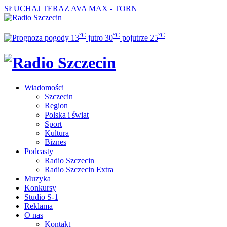
SŁUCHAJ TERAZ
AVA MAX - TORN
°C
°C
°C
13
jutro
30
pojutrze
25
Wiadomości
Szczecin
Region
Polska i świat
Sport
Kultura
Biznes
Podcasty
Radio Szczecin
Radio Szczecin Extra
Muzyka
Konkursy
Studio S-1
Reklama
O nas
Kontakt