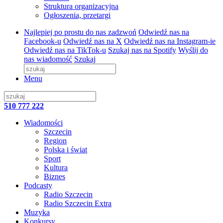
Struktura organizacyjna
Ogłoszenia, przetargi
Najlepiej po prostu do nas zadzwoń
Odwiedź nas na
Facebook-u
Odwiedź nas na X
Odwiedź nas na Instagram-ie
Odwiedź nas na TikTok-u
Szukaj nas na Spotify
Wyślij do
nas wiadomość
Szukaj
Menu
510 777 222
Wiadomości
Szczecin
Region
Polska i świat
Sport
Kultura
Biznes
Podcasty
Radio Szczecin
Radio Szczecin Extra
Muzyka
Konkursy