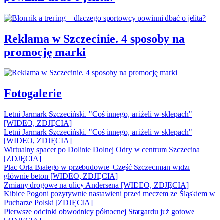
Reklama w Szczecinie. 4 sposoby na
promocję marki
Fotogalerie
Letni Jarmark Szczeciński. "Coś innego, aniżeli w sklepach"
[WIDEO, ZDJĘCIA]
Letni Jarmark Szczeciński. "Coś innego, aniżeli w sklepach"
[WIDEO, ZDJĘCIA]
Wirtualny spacer po Dolinie Dolnej Odry w centrum Szczecina
[ZDJĘCIA]
Plac Orła Białego w przebudowie. Część Szczecinian widzi
głównie beton [WIDEO, ZDJĘCIA]
Zmiany drogowe na ulicy Andersena [WIDEO, ZDJĘCIA]
Kibice Pogoni pozytywnie nastawieni przed meczem ze Śląskiem w
Pucharze Polski [ZDJĘCIA]
Pierwsze odcinki obwodnicy północnej Stargardu już gotowe