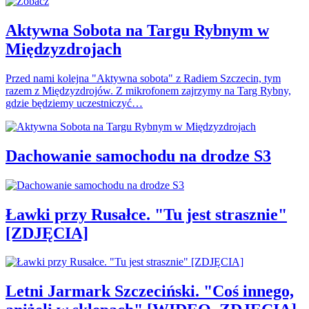
Aktywna Sobota na Targu Rybnym w
Międzyzdrojach
Przed nami kolejna "Aktywna sobota" z Radiem Szczecin, tym
razem z Międzyzdrojów. Z mikrofonem zajrzymy na Targ Rybny,
gdzie będziemy uczestniczyć…
Dachowanie samochodu na drodze S3
Ławki przy Rusałce. "Tu jest strasznie"
[ZDJĘCIA]
Letni Jarmark Szczeciński. "Coś innego,