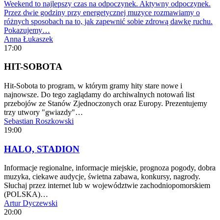
Weekend to najlepszy czas na odpoczynek. Aktywny odpoczynek.
Przez dwie godziny przy energetycznej muzyce rozmawiamy o
różnych sposobach na to, jak zapewnić sobie zdrową dawkę ruchu.
Pokazujemy…
Anna Łukaszek
17:00
HIT-SOBOTA
Hit-Sobota to program, w którym gramy hity stare nowe i
najnowsze. Do tego zaglądamy do archiwalnych notowań list
przebojów ze Stanów Zjednoczonych oraz Europy. Prezentujemy
trzy utwory "gwiazdy"…
Sebastian Roszkowski
19:00
HALO, STADION
Informacje regionalne, informacje miejskie, prognoza pogody, dobra
muzyka, ciekawe audycje, świetna zabawa, konkursy, nagrody.
Słuchaj przez internet lub w województwie zachodniopomorskiem
(POLSKA)…
Artur Dyczewski
20:00