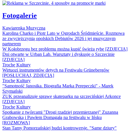
Fotogalerie
Kawiarenka Muzyczna
Karolina Charko i Piotr Lato w Ogrodach Śródmieście. Rozmowa
ze zwyciężczynią opolskich Debiutów 2026 i jej muzycznym
partnerem
W Kołobrzegu bez problemu można kupić świeżą rybę [ZDJĘCIA]
Dni otwarte w Urban Lab. Warsztaty i dyskusje o Szczecinie
[ZDJĘCIA]
Trochę Kultury
Wirtuozi instrumentów dętych na Festiwalu Grünebergów
[POSŁUCHAJ, ZDJĘCIA]
Trochę Kultury
"Samotność Janosika. Biografia Marka Perepeczki" - Marek
Szymański
ZUK przeanalizuje sprawę skateparku na szczecińskiej Arkonce
[ZDJĘCIA]
Trochę Kultury
Spotkanie z twórcami "Drogi rzadziej przemierzanej" Zuzanną
Grabowską i Pawłem Domagałą na festiwalu w Ińsku
[ROZMOWA]
Stan Tamy Pomorzańskiej budzi kontrowersje. "Same dziury"