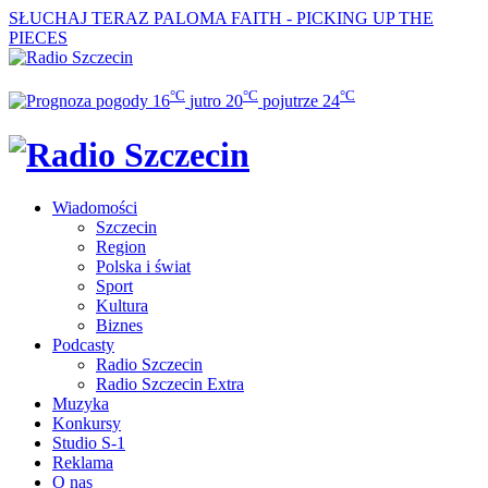
SŁUCHAJ TERAZ
PALOMA FAITH - PICKING UP THE
PIECES
°C
°C
°C
16
jutro
20
pojutrze
24
Wiadomości
Szczecin
Region
Polska i świat
Sport
Kultura
Biznes
Podcasty
Radio Szczecin
Radio Szczecin Extra
Muzyka
Konkursy
Studio S-1
Reklama
O nas