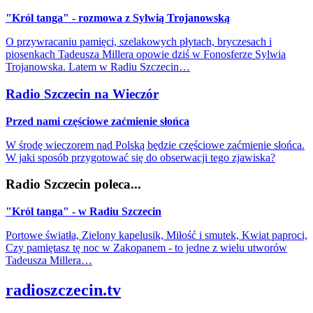
"Król tanga" - rozmowa z Sylwią Trojanowską
O przywracaniu pamięci, szelakowych płytach, bryczesach i
piosenkach Tadeusza Millera opowie dziś w Fonosferze Sylwia
Trojanowska. Latem w Radiu Szczecin…
Radio Szczecin na Wieczór
Przed nami częściowe zaćmienie słońca
W środę wieczorem nad Polską będzie częściowe zaćmienie słońca.
W jaki sposób przygotować się do obserwacji tego zjawiska?
Radio Szczecin poleca...
"Król tanga" - w Radiu Szczecin
Portowe światła, Zielony kapelusik, Miłość i smutek, Kwiat paproci,
Czy pamiętasz tę noc w Zakopanem - to jedne z wielu utworów
Tadeusza Millera…
radioszczecin.tv