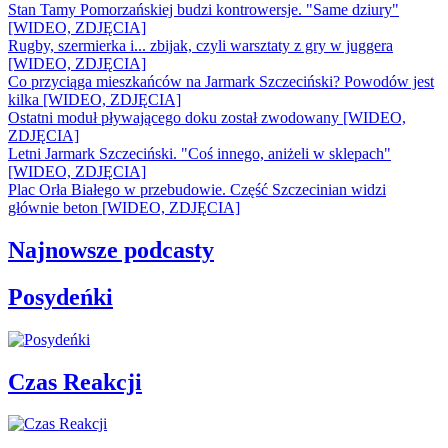
Stan Tamy Pomorzańskiej budzi kontrowersje. "Same dziury"
[WIDEO, ZDJĘCIA]
Rugby, szermierka i... zbijak, czyli warsztaty z gry w juggera
[WIDEO, ZDJĘCIA]
Co przyciąga mieszkańców na Jarmark Szczeciński? Powodów jest
kilka [WIDEO, ZDJĘCIA]
Ostatni moduł pływającego doku został zwodowany [WIDEO,
ZDJĘCIA]
Letni Jarmark Szczeciński. "Coś innego, aniżeli w sklepach"
[WIDEO, ZDJĘCIA]
Plac Orła Białego w przebudowie. Część Szczecinian widzi
głównie beton [WIDEO, ZDJĘCIA]
Najnowsze podcasty
Posydeńki
Czas Reakcji