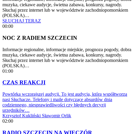
muzyka, ciekawe audycje, świetna zabawa, konkursy, nagrody.
Słuchaj przez internet lub w województwie zachodniopomorskiem
(POLSKA)…
SŁUCHAJ TERAZ
00:00
NOC Z RADIEM SZCZECIN
Informacje regionalne, informacje miejskie, prognoza pogody, dobra
muzyka, ciekawe audycje, świetna zabawa, konkursy, nagrody.
Słuchaj przez internet lub w województwie zachodniopomorskiem
(POLSKA)…
01:00
CZAS REAKCJI
Powtórka wczorajszej audycji. To jest audycja, którą współtworzą
nasi Słuchacze. Telefony i maile dotyczące absurdów dnia
codziennego, niesprawiedliwości czy błędnych decyzji
urzędników…
Krzysztof Kukliński
Sławomir Orlik
02:00
RADIO SZCZECIN NA WIECZÓR