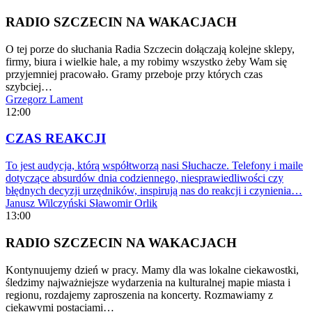
RADIO SZCZECIN NA WAKACJACH
O tej porze do słuchania Radia Szczecin dołączają kolejne sklepy,
firmy, biura i wielkie hale, a my robimy wszystko żeby Wam się
przyjemniej pracowało. Gramy przeboje przy których czas
szybciej…
Grzegorz Lament
12:00
CZAS REAKCJI
To jest audycja, którą współtworzą nasi Słuchacze. Telefony i maile
dotyczące absurdów dnia codziennego, niesprawiedliwości czy
błędnych decyzji urzędników, inspirują nas do reakcji i czynienia…
Janusz Wilczyński
Sławomir Orlik
13:00
RADIO SZCZECIN NA WAKACJACH
Kontynuujemy dzień w pracy. Mamy dla was lokalne ciekawostki,
śledzimy najważniejsze wydarzenia na kulturalnej mapie miasta i
regionu, rozdajemy zaproszenia na koncerty. Rozmawiamy z
ciekawymi postaciami…