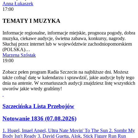
Anna Łukaszek
17:00
TEMATY I MUZYKA
Informacje regionalne, informacje miejskie, prognoza pogody, dobra
muzyka, ciekawe audycje, świetna zabawa, konkursy, nagrody.
Słuchaj przez internet lub w województwie zachodniopomorskiem
(POLSKA)…
Marzena Szóstak
19:00
Zobacz pełen program Radia Szczecin na najbliższe dni. Możesz
także cofnąć datę w kalendarzu i sprawdzić, jakie audycje były tego
dnia na antenie. W scenariuszach audycji znajdziesz listę wszystkich
uworów jakie wtedy graliśmy!
Szczecińska Lista Przebojów
Notowanie 1836 (07.08.2026)
1. Hugel, Imael Angel, Ultra Nate
Movin' To The Sun
2. Sombr
My
Body Isn't Ready
3. David Guetta, Alok, Stick Figure
Run Run