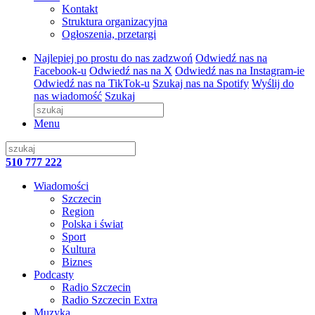
Kontakt
Struktura organizacyjna
Ogłoszenia, przetargi
Najlepiej po prostu do nas zadzwoń
Odwiedź nas na
Facebook-u
Odwiedź nas na X
Odwiedź nas na Instagram-ie
Odwiedź nas na TikTok-u
Szukaj nas na Spotify
Wyślij do
nas wiadomość
Szukaj
Menu
510 777 222
Wiadomości
Szczecin
Region
Polska i świat
Sport
Kultura
Biznes
Podcasty
Radio Szczecin
Radio Szczecin Extra
Muzyka