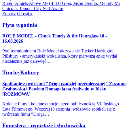
River (Angels Above Me)
4. DJ Goja, Jason Derulo, Melody
Mi
Chico
5. Temper City
Self Aware
Zobacz
Głosuj »
Płyta tygodnia
ROLE MODEL - Chuck Timely & the Hourglass 10 -
16.08.2026
Pod pseudonimem Role Model ukrywa się Tucker Harrington
Pillsbury - amerykański wokalistka, który pierwszą epkę wydał
niezależnie już dziewięć…
Trochę Kultury
Spotkanie z twórcami "Drogi rzadziej przemierzanej" Zuzanną
Grabowską i Pawłem Domagałą na festiwalu w Ińsku
[ROZMOWA]
Kolejne filmy i kolejne emocje przed publicznością 53. Ińskiego
Lata Filmowego. Wczoraj (8 sierpnia) widzowie spotkali się z
twórcami filmu "Droga…
Fonosfera - reportaże i słuchowiska