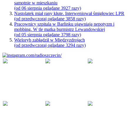
samotnie w mieszkaniu
(od 06 sierpnia oglądane 3927 razy)
Nastolatek miał rany kłute. Interweniował śmigłowiec LPR
(od przedwczoraj oglądane 3858 razy)
Pracownicy szpitala w Barlinku ujawniają nepotyzm i
mobbing. W tle matka burmistrz Lewandowskiej
(od 05 sierpnia oglądane 3798 razy)
Wieloryb zabłądził w Międzyzdrojach
(od przedwczoraj oglądane 3294 razy)