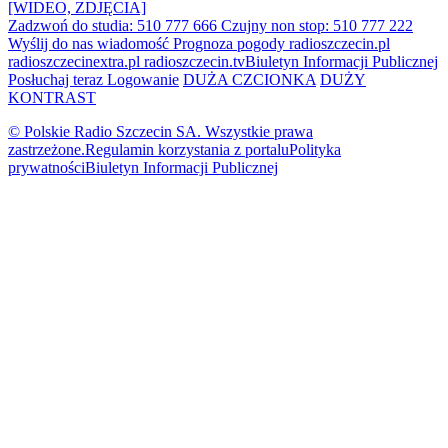
[WIDEO, ZDJĘCIA]
Zadzwoń do studia: 510 777 666
Czujny non stop: 510 777 222
Wyślij do nas wiadomość
Prognoza pogody
radioszczecin.pl
radioszczecinextra.pl
radioszczecin.tv
Biuletyn Informacji Publicznej
Posłuchaj teraz
Logowanie
DUŻA CZCIONKA
DUŻY
KONTRAST
© Polskie Radio Szczecin SA. Wszystkie prawa
zastrzeżone.
Regulamin korzystania z portalu
Polityka
prywatności
Biuletyn Informacji Publicznej