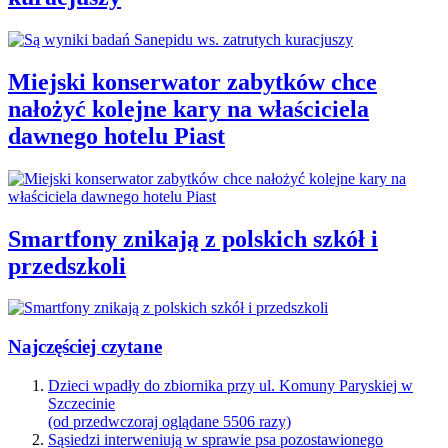
Miejski konserwator zabytków chce
nałożyć kolejne kary na właściciela
dawnego hotelu Piast
Smartfony znikają z polskich szkół i
przedszkoli
Najczęściej czytane
Dzieci wpadły do zbiornika przy ul. Komuny Paryskiej w
Szczecinie
(od przedwczoraj oglądane 5506 razy)
Sąsiedzi interweniują w sprawie psa pozostawionego