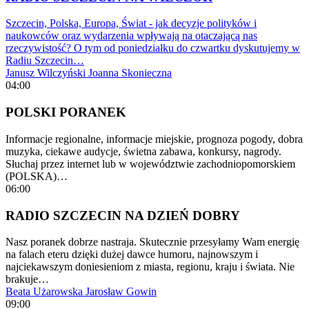
Szczecin, Polska, Europa, Świat - jak decyzje polityków i
naukowców oraz wydarzenia wpływają na otaczającą nas
rzeczywistość? O tym od poniedziałku do czwartku dyskutujemy w
Radiu Szczecin…
Janusz Wilczyński
Joanna Skonieczna
04:00
POLSKI PORANEK
Informacje regionalne, informacje miejskie, prognoza pogody, dobra
muzyka, ciekawe audycje, świetna zabawa, konkursy, nagrody.
Słuchaj przez internet lub w województwie zachodniopomorskiem
(POLSKA)…
06:00
RADIO SZCZECIN NA DZIEŃ DOBRY
Nasz poranek dobrze nastraja. Skutecznie przesyłamy Wam energię
na falach eteru dzięki dużej dawce humoru, najnowszym i
najciekawszym doniesieniom z miasta, regionu, kraju i świata. Nie
brakuje…
Beata Użarowska
Jarosław Gowin
09:00