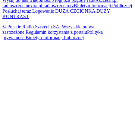
Wyślij do nas wiadomość
Prognoza pogody
radioszczecin.pl
radioszczecinextra.pl
radioszczecin.tv
Biuletyn Informacji Publicznej
Posłuchaj teraz
Logowanie
DUŻA CZCIONKA
DUŻY
KONTRAST
© Polskie Radio Szczecin SA. Wszystkie prawa
zastrzeżone.
Regulamin korzystania z portalu
Polityka
prywatności
Biuletyn Informacji Publicznej