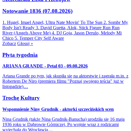
Notowanie 1836 (07.08.2026)
1. Hugel, Imael Angel, Ultra Nate
Movin' To The Sun
2. Sombr
My
Body Isn't Ready
3. David Guetta, Alok, Stick Figure
Run Run
River (Angels Above Me)
4. DJ Goja, Jason Derulo, Melody
Mi
Chico
5. Temper City
Self Aware
Zobacz
Głosuj »
Płyta tygodnia
ARIANA GRANDE - Petal 03 - 09.08.2026
Ariana Grande po tym, jak skupiła się na aktorstwie i zagrała m.in. z
Robertem De Niro (premiera filmu "Poznaj swojego teścia" już w
listopadzie)…
Trochę Kultury
Wspomnienie Niny Grudnik - aktorki szczecińskich scen
Nina Grudnik (także Nina Grudnik-Banucha) urodziła się 16 maja
1936 roku w Dąbrowie Górniczej. Po wojnie wraz z rodzicami
wyjechała do Wrocławia…