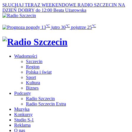
SŁUCHAJ TERAZ
WEEKENDOWE RADIO SZCZECIN NA
DZIEŃ DOBRY do 12:00
Beata Użarowska
°C
°C
°C
13
jutro
30
pojutrze
25
Wiadomości
Szczecin
Region
Polska i świat
Sport
Kultura
Biznes
Podcasty
Radio Szczecin
Radio Szczecin Extra
Muzyka
Konkursy
Studio S-1
Reklama
O nas