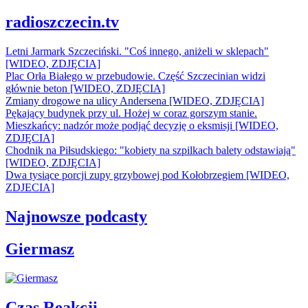
radioszczecin.tv
Letni Jarmark Szczeciński. "Coś innego, aniżeli w sklepach"
[WIDEO, ZDJĘCIA]
Plac Orła Białego w przebudowie. Część Szczecinian widzi
głównie beton [WIDEO, ZDJĘCIA]
Zmiany drogowe na ulicy Andersena [WIDEO, ZDJĘCIA]
Pękający budynek przy ul. Hożej w coraz gorszym stanie.
Mieszkańcy: nadzór może podjąć decyzję o eksmisji [WIDEO,
ZDJĘCIA]
Chodnik na Piłsudskiego: "kobiety na szpilkach balety odstawiają"
[WIDEO, ZDJĘCIA]
Dwa tysiące porcji zupy grzybowej pod Kołobrzegiem [WIDEO,
ZDJECIA]
Najnowsze podcasty
Giermasz
Czas Reakcji