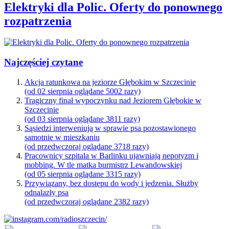
Elektryki dla Polic. Oferty do ponownego
rozpatrzenia
Najczęściej czytane
Akcja ratunkowa na jeziorze Głębokim w Szczecinie
(od 02 sierpnia oglądane 5002 razy)
Tragiczny finał wypoczynku nad Jeziorem Głębokie w
Szczecinie
(od 03 sierpnia oglądane 3811 razy)
Sąsiedzi interweniują w sprawie psa pozostawionego
samotnie w mieszkaniu
(od przedwczoraj oglądane 3718 razy)
Pracownicy szpitala w Barlinku ujawniają nepotyzm i
mobbing. W tle matka burmistrz Lewandowskiej
(od 05 sierpnia oglądane 3315 razy)
Przywiązany, bez dostępu do wody i jedzenia. Służby
odnalazły psa
(od przedwczoraj oglądane 2382 razy)