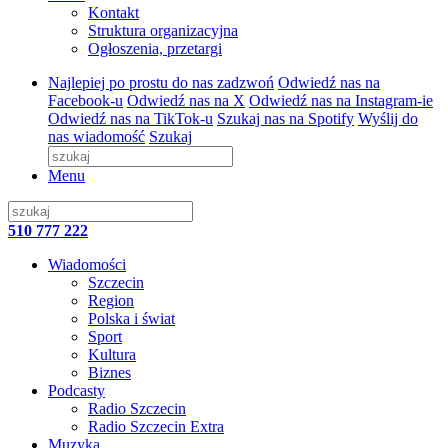
Kontakt
Struktura organizacyjna
Ogłoszenia, przetargi
Najlepiej po prostu do nas zadzwoń
Odwiedź nas na
Facebook-u
Odwiedź nas na X
Odwiedź nas na Instagram-ie
Odwiedź nas na TikTok-u
Szukaj nas na Spotify
Wyślij do
nas wiadomość
Szukaj
Menu
510 777 222
Wiadomości
Szczecin
Region
Polska i świat
Sport
Kultura
Biznes
Podcasty
Radio Szczecin
Radio Szczecin Extra
Muzyka