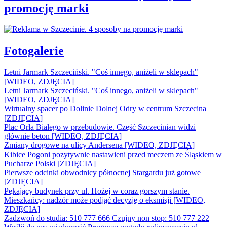
promocję marki
Fotogalerie
Letni Jarmark Szczeciński. "Coś innego, aniżeli w sklepach"
[WIDEO, ZDJĘCIA]
Letni Jarmark Szczeciński. "Coś innego, aniżeli w sklepach"
[WIDEO, ZDJĘCIA]
Wirtualny spacer po Dolinie Dolnej Odry w centrum Szczecina
[ZDJĘCIA]
Plac Orła Białego w przebudowie. Część Szczecinian widzi
głównie beton [WIDEO, ZDJĘCIA]
Zmiany drogowe na ulicy Andersena [WIDEO, ZDJĘCIA]
Kibice Pogoni pozytywnie nastawieni przed meczem ze Śląskiem w
Pucharze Polski [ZDJĘCIA]
Pierwsze odcinki obwodnicy północnej Stargardu już gotowe
[ZDJĘCIA]
Pękający budynek przy ul. Hożej w coraz gorszym stanie.
Mieszkańcy: nadzór może podjąć decyzję o eksmisji [WIDEO,
ZDJĘCIA]
Zadzwoń do studia: 510 777 666
Czujny non stop: 510 777 222