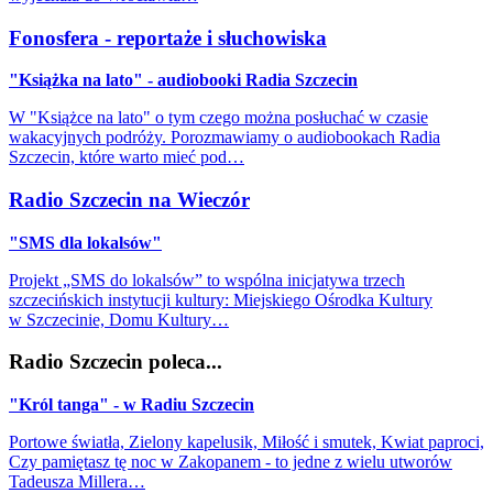
Fonosfera - reportaże i słuchowiska
"Książka na lato" - audiobooki Radia Szczecin
W "Książce na lato" o tym czego można posłuchać w czasie
wakacyjnych podróży. Porozmawiamy o audiobookach Radia
Szczecin, które warto mieć pod…
Radio Szczecin na Wieczór
"SMS dla lokalsów"
Projekt „SMS do lokalsów” to wspólna inicjatywa trzech
szczecińskich instytucji kultury: Miejskiego Ośrodka Kultury
w Szczecinie, Domu Kultury…
Radio Szczecin poleca...
"Król tanga" - w Radiu Szczecin
Portowe światła, Zielony kapelusik, Miłość i smutek, Kwiat paproci,
Czy pamiętasz tę noc w Zakopanem - to jedne z wielu utworów
Tadeusza Millera…