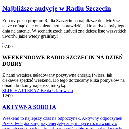
Najbliższe audycje w Radiu Szczecin
Zobacz pełen program Radia Szczecin na najbliższe dni. Możesz
także cofnąć datę w kalendarzu i sprawdzić, jakie audycje były tego
dnia na antenie. W scenariuszach audycji znajdziesz listę wszystkich
uworów jakie wtedy graliśmy!
07:00
WEEKENDOWE RADIO SZCZECIN NA DZIEŃ
DOBRY
Z nami wstajesz naładowany pozytywną energią i wiesz, jak
ciekawie spędzić weekend. Do tego dorzucamy kilka pomysłów na
obiad i budzimy najlepszą muzyką!
SŁUCHAJ TERAZ
Beata Użarowska
12:00
AKTYWNA SOBOTA
Weekend to najlepszy czas na odpoczynek. Aktywny odpoczynek.
Przez dwie godziny przy energetycznej muzyce rozmawiamy o
różnych sposobach na to, jak zapewnić sobie zdrową dawkę ruchu.