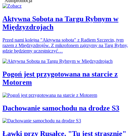
Autopromocja
Aktywna Sobota na Targu Rybnym w
Międzyzdrojach
Przed nami kolejna "Aktywna sobota" z Radiem Szczecin, tym
razem z Międzyzdrojów. Z mikrofonem zajrzymy na Targ Rybny,
gdzie będziemy uczestniczyć…
Pogoń jest przygotowana na starcie z
Motorem
Dachowanie samochodu na drodze S3
Ławki przy Rusałce. "Tu jest strasznie"