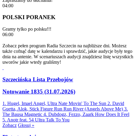
Zapraszamy do słuchania!
04:00
POLSKI PORANEK
Gramy tylko po polsku!!!
06:00
Zobacz pełen program Radia Szczecin na najbliższe dni. Możesz
także cofnąć datę w kalendarzu i sprawdzić, jakie audycje były tego
dnia na antenie. W scenariuszach audycji znajdziesz listę wszystkich
uworów jakie wtedy graliśmy!
Szczecińska Lista Przebojów
Notowanie 1835 (31.07.2026)
1. Hugel, Imael Angel, Ultra Nate
Movin' To The Sun
2. David
Guetta, Alok, Stick Figure
Run Run River (Angels Above Me)
3.
The Bausa
Magnetic
4. Dubdogz, Fezzo, Zaark
How Does It Feel
5. Anotr feat. 54 Ultra
Talk To You
Zobacz
Głosuj »