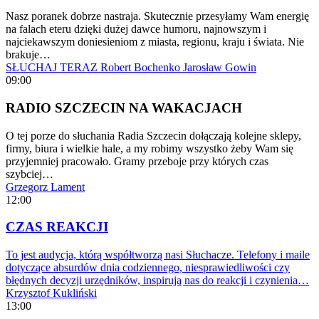
Nasz poranek dobrze nastraja. Skutecznie przesyłamy Wam energię
na falach eteru dzięki dużej dawce humoru, najnowszym i
najciekawszym doniesieniom z miasta, regionu, kraju i świata. Nie
brakuje…
SŁUCHAJ TERAZ
Robert Bochenko
Jarosław Gowin
09:00
RADIO SZCZECIN NA WAKACJACH
O tej porze do słuchania Radia Szczecin dołączają kolejne sklepy,
firmy, biura i wielkie hale, a my robimy wszystko żeby Wam się
przyjemniej pracowało. Gramy przeboje przy których czas
szybciej…
Grzegorz Lament
12:00
CZAS REAKCJI
To jest audycja, którą współtworzą nasi Słuchacze. Telefony i maile
dotyczące absurdów dnia codziennego, niesprawiedliwości czy
błędnych decyzji urzędników, inspirują nas do reakcji i czynienia…
Krzysztof Kukliński
13:00