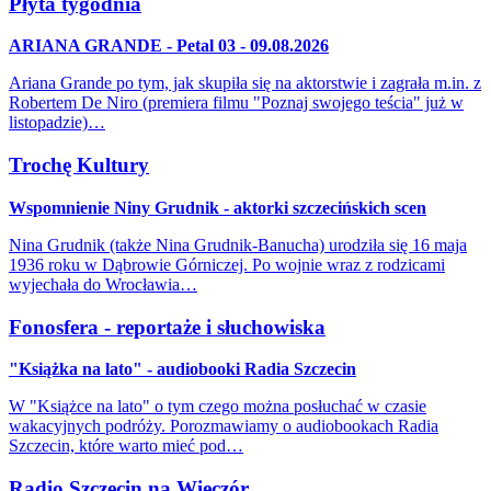
Płyta tygodnia
ARIANA GRANDE - Petal 03 - 09.08.2026
Ariana Grande po tym, jak skupiła się na aktorstwie i zagrała m.in. z
Robertem De Niro (premiera filmu "Poznaj swojego teścia" już w
listopadzie)…
Trochę Kultury
Wspomnienie Niny Grudnik - aktorki szczecińskich scen
Nina Grudnik (także Nina Grudnik-Banucha) urodziła się 16 maja
1936 roku w Dąbrowie Górniczej. Po wojnie wraz z rodzicami
wyjechała do Wrocławia…
Fonosfera - reportaże i słuchowiska
"Książka na lato" - audiobooki Radia Szczecin
W "Książce na lato" o tym czego można posłuchać w czasie
wakacyjnych podróży. Porozmawiamy o audiobookach Radia
Szczecin, które warto mieć pod…
Radio Szczecin na Wieczór