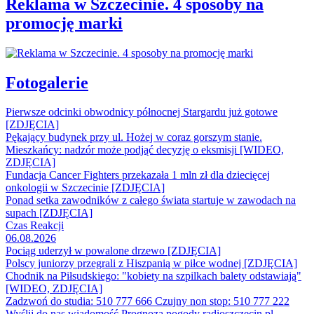
Reklama w Szczecinie. 4 sposoby na
promocję marki
Fotogalerie
Pierwsze odcinki obwodnicy północnej Stargardu już gotowe
[ZDJĘCIA]
Pękający budynek przy ul. Hożej w coraz gorszym stanie.
Mieszkańcy: nadzór może podjąć decyzję o eksmisji [WIDEO,
ZDJĘCIA]
Fundacja Cancer Fighters przekazała 1 mln zł dla dziecięcej
onkologii w Szczecinie [ZDJĘCIA]
Ponad setka zawodników z całego świata startuje w zawodach na
supach [ZDJĘCIA]
Czas Reakcji
06.08.2026
Pociąg uderzył w powalone drzewo [ZDJĘCIA]
Polscy juniorzy przegrali z Hiszpanią w piłce wodnej [ZDJĘCIA]
Chodnik na Piłsudskiego: "kobiety na szpilkach balety odstawiają"
[WIDEO, ZDJĘCIA]
Zadzwoń do studia: 510 777 666
Czujny non stop: 510 777 222
Wyślij do nas wiadomość
Prognoza pogody
radioszczecin.pl