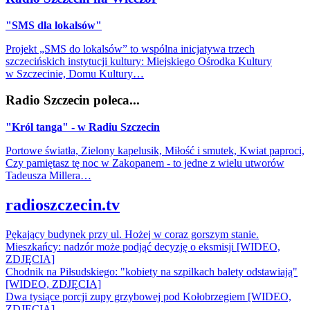
"SMS dla lokalsów"
Projekt „SMS do lokalsów” to wspólna inicjatywa trzech
szczecińskich instytucji kultury: Miejskiego Ośrodka Kultury
w Szczecinie, Domu Kultury…
Radio Szczecin poleca...
"Król tanga" - w Radiu Szczecin
Portowe światła, Zielony kapelusik, Miłość i smutek, Kwiat paproci,
Czy pamiętasz tę noc w Zakopanem - to jedne z wielu utworów
Tadeusza Millera…
radioszczecin.tv
Pękający budynek przy ul. Hożej w coraz gorszym stanie.
Mieszkańcy: nadzór może podjąć decyzję o eksmisji [WIDEO,
ZDJĘCIA]
Chodnik na Piłsudskiego: "kobiety na szpilkach balety odstawiają"
[WIDEO, ZDJĘCIA]
Dwa tysiące porcji zupy grzybowej pod Kołobrzegiem [WIDEO,
ZDJECIA]