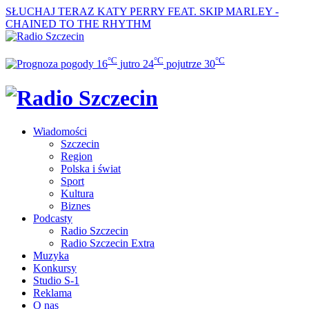
SŁUCHAJ TERAZ
KATY PERRY FEAT. SKIP MARLEY -
CHAINED TO THE RHYTHM
°C
°C
°C
16
jutro
24
pojutrze
30
Wiadomości
Szczecin
Region
Polska i świat
Sport
Kultura
Biznes
Podcasty
Radio Szczecin
Radio Szczecin Extra
Muzyka
Konkursy
Studio S-1
Reklama
O nas