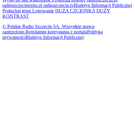
radioszczecinextra.pl
radioszczecin.tv
Biuletyn Informacji Publicznej
Posłuchaj teraz
Logowanie
DUŻA CZCIONKA
DUŻY
KONTRAST
© Polskie Radio Szczecin SA. Wszystkie prawa
zastrzeżone.
Regulamin korzystania z portalu
Polityka
prywatności
Biuletyn Informacji Publicznej