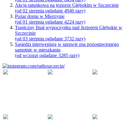
Akcja ratunkowa na jeziorze Głębokim w Szczecinie
(od 02 sierpnia oglądane 4940 razy)
Pożar domu w Mierzynie
(od 01 sierpnia oglądane 4224 razy)
Tragiczny finał wypoczynku nad Jeziorem Głębokie w
Szczecinie
(od 03 sierpnia oglądane 3732 razy)
Sąsiedzi interweniują w sprawie psa pozostawionego
samotnie w mieszkaniu
(od wczoraj oglądane 3285 razy)