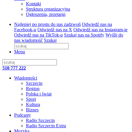
Kontakt
Struktura organizacyjna
Ogłoszenia, przetargi
Najlepiej po prostu do nas zadzwoń
Odwiedź nas na
Facebook-u
Odwiedź nas na X
Odwiedź nas na Instagram-ie
Odwiedź nas na TikTok-u
Szukaj nas na Spotify
Wyślij do
nas wiadomość
Szukaj
Menu
510 777 222
Wiadomości
Szczecin
Region
Polska i świat
Sport
Kultura
Biznes
Podcasty
Radio Szczecin
Radio Szczecin Extra
Muzyka