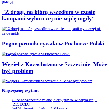
"Z drogi, na którą wszedłem w czasie
kampanii wyborczej nie zejdę nigdy"
Pogoń poznała rywala w Pucharze Polski
Węgiel z Kazachstanu w Szczecinie. Może
być problem
Najczęściej czytane
Ulice w Szczecinie zalane, alerty prawie w całym kraju
[ZDJĘCIA]
(od 01 sierpnia oglądane 8494 razy)