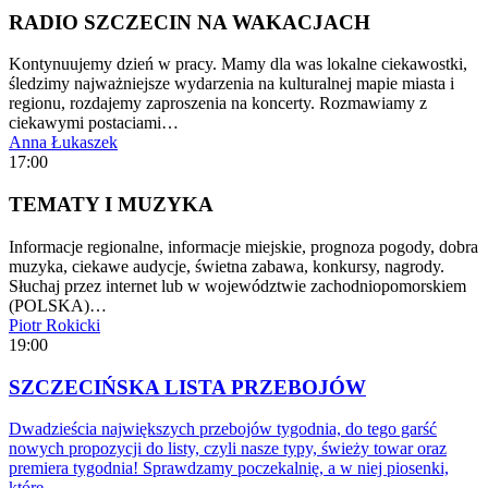
RADIO SZCZECIN NA WAKACJACH
Kontynuujemy dzień w pracy. Mamy dla was lokalne ciekawostki,
śledzimy najważniejsze wydarzenia na kulturalnej mapie miasta i
regionu, rozdajemy zaproszenia na koncerty. Rozmawiamy z
ciekawymi postaciami…
Anna Łukaszek
17:00
TEMATY I MUZYKA
Informacje regionalne, informacje miejskie, prognoza pogody, dobra
muzyka, ciekawe audycje, świetna zabawa, konkursy, nagrody.
Słuchaj przez internet lub w województwie zachodniopomorskiem
(POLSKA)…
Piotr Rokicki
19:00
SZCZECIŃSKA LISTA PRZEBOJÓW
Dwadzieścia największych przebojów tygodnia, do tego garść
nowych propozycji do listy, czyli nasze typy, świeży towar oraz
premiera tygodnia! Sprawdzamy poczekalnię, a w niej piosenki,
które…