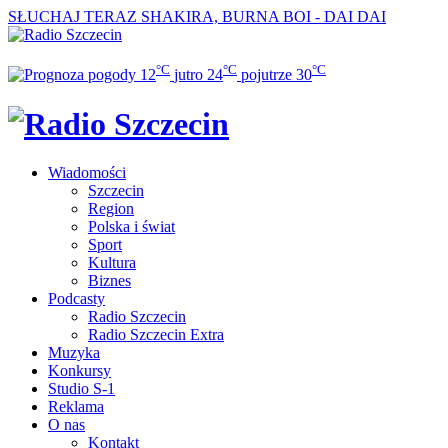
SŁUCHAJ TERAZ
SHAKIRA, BURNA BOI - DAI DAI
°C
°C
°C
12
jutro
24
pojutrze
30
Wiadomości
Szczecin
Region
Polska i świat
Sport
Kultura
Biznes
Podcasty
Radio Szczecin
Radio Szczecin Extra
Muzyka
Konkursy
Studio S-1
Reklama
O nas
Kontakt