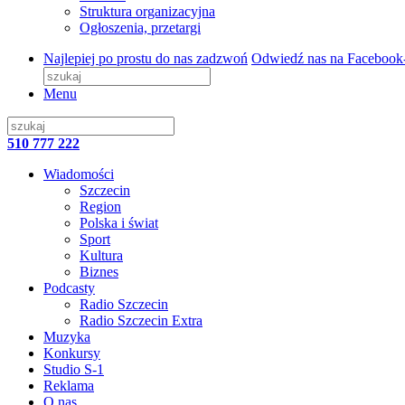
Struktura organizacyjna
Ogłoszenia, przetargi
Najlepiej po prostu do nas zadzwoń
Odwiedź nas na Facebook
Menu
510 777 222
Wiadomości
Szczecin
Region
Polska i świat
Sport
Kultura
Biznes
Podcasty
Radio Szczecin
Radio Szczecin Extra
Muzyka
Konkursy
Studio S-1
Reklama
O nas