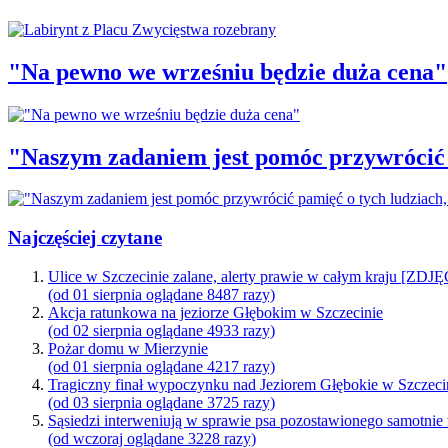
"Na pewno we wrześniu będzie duża cena"
"Naszym zadaniem jest pomóc przywrócić p
Najczęściej czytane
Ulice w Szczecinie zalane, alerty prawie w całym kraju [ZDJ
(od 01 sierpnia oglądane 8487 razy)
Akcja ratunkowa na jeziorze Głębokim w Szczecinie
(od 02 sierpnia oglądane 4933 razy)
Pożar domu w Mierzynie
(od 01 sierpnia oglądane 4217 razy)
Tragiczny finał wypoczynku nad Jeziorem Głębokie w Szczeci
(od 03 sierpnia oglądane 3725 razy)
Sąsiedzi interweniują w sprawie psa pozostawionego samotnie
(od wczoraj oglądane 3228 razy)