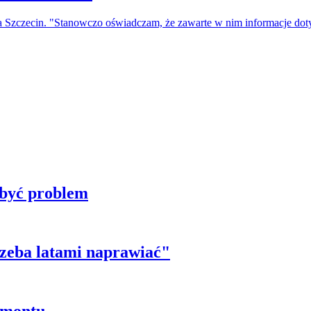
a Szczecin. "Stanowczo oświadczam, że zawarte w nim informacje do
 być problem
trzeba latami naprawiać"
emontu