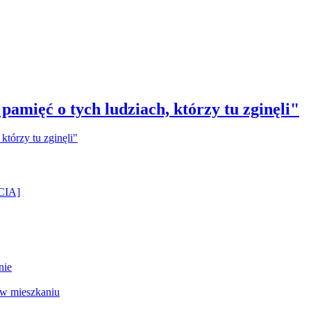
amięć o tych ludziach, którzy tu zginęli"
ĘCIA]
nie
 w mieszkaniu