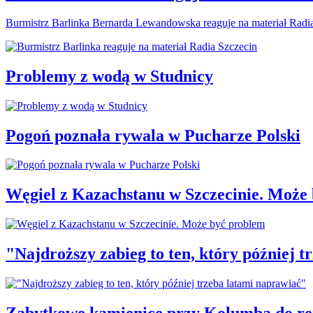
Burmistrz Barlinka Bernarda Lewandowska reaguje na materiał Radi
Problemy z wodą w Studnicy
Pogoń poznała rywala w Pucharze Polski
Węgiel z Kazachstanu w Szczecinie. Może
"Najdroższy zabieg to ten, który później 
Zabytkowe kamienice przy Kolumba do r