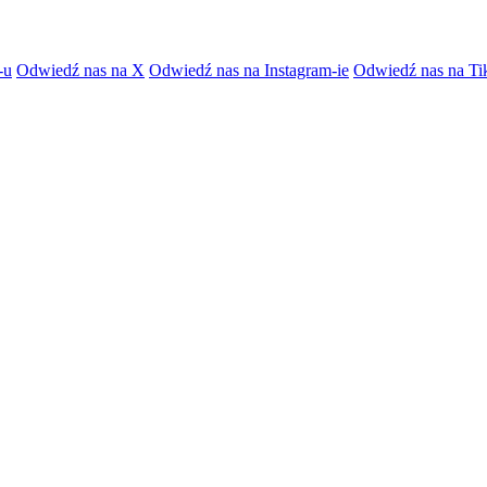
-u
Odwiedź nas na X
Odwiedź nas na Instagram-ie
Odwiedź nas na Ti