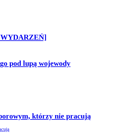
STA WYDARZEŃ]
ego pod lupą wojewody
borowym, którzy nie pracują