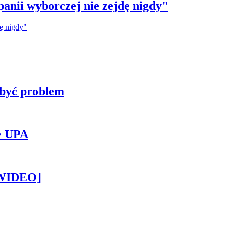
anii wyborczej nie zejdę nigdy"
 być problem
y UPA
[WIDEO]